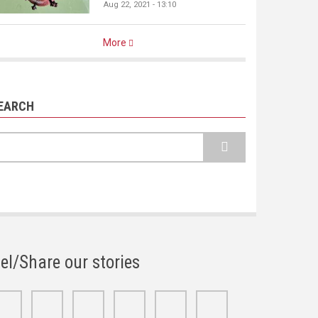
Aug 22, 2021 - 13:10
More
EARCH
earch
el/Share our stories
Facebook
Twitter
Google+
Linkedin
Youtube
Instagram