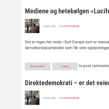
ny
gruppe
Mediene og hetebølgen «Lucif
pasienter
har
dukket
opp
4 years ago
By
hermanjberge
Det er ingen her nede i Syd-Europa som er massakr
skrivebordsjournalister som får sine opplysninger 
to post comment
Read more
about
Log in
Mediene
og
hetebølgen
Direktedemokrati – er det veie
«Lucifer»
5 years ago
By
hermanjberge