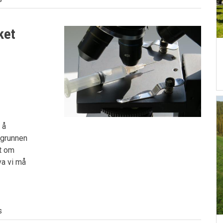
ket
 å
e grunnen
et om
va vi må
s