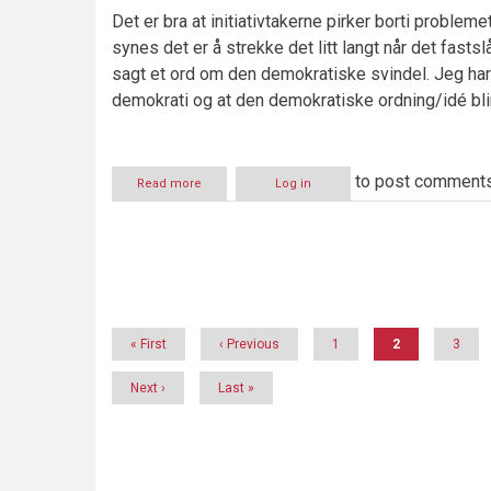
Det er bra at initiativtakerne pirker borti problem
synes det er å strekke det litt langt når det fasts
sagt et ord om den demokratiske svindel. Jeg har 
demokrati og at den demokratiske ordning/idé blir
to post comment
Read more
about
Log in
Direktedemokrati
–
er
det
Pagination
veien
å
gå?
First
« First
Previous
‹ Previous
Page
1
Current
2
Page
3
page
page
page
Next
Next ›
Last
Last »
page
page