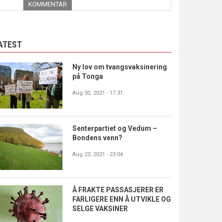
KOMMENTAR
ATEST
Ny lov om tvangsvaksinering
på Tonga
Aug 30, 2021 - 17:31
Senterpartiet og Vedum –
Bondens venn?
Aug 23, 2021 - 23:04
Å FRAKTE PASSASJERER ER
FARLIGERE ENN Å UTVIKLE OG
SELGE VAKSINER