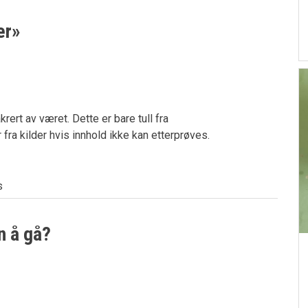
er»
ert av været. Dette er bare tull fra
fra kilder hvis innhold ikke kan etterprøves.
s
n å gå?