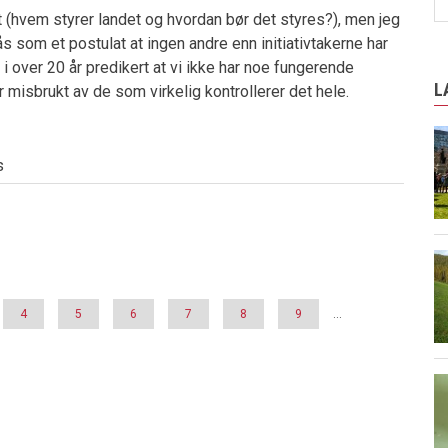
et (hvem styrer landet og hvordan bør det styres?), men jeg
lås som et postulat at ingen andre enn initiativtakerne har
i over 20 år predikert at vi ikke har noe fungerende
L
 misbrukt av de som virkelig kontrollerer det hele.
s
Page
4
Page
5
Page
6
Page
7
Page
8
Page
9
…