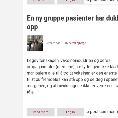
Read more
about
Log in
Tilsynsrådet
har
startet
En ny gruppe pasienter har duk
torpedovirksomhet
i
opp
Jensen-
saken
4 years ago
By
hermanjberge
Legevitenskapen, vaksineindustrien og deres
propagandister (mediene) har tydeligvis ikke klart
manipulere alle til å tro at vaksinen er den enest
til at du fremdeles kan stå opp og se deg i speil
morgenen, og at bivirkningene ikke er verre enn h
tåle.
to post comment
Read more
about
Log in
En