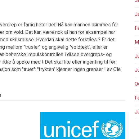
S
J
Overgrep er farlig heter det: Nå kan mannen dømmes for
F
sler om vold. Det kan være nok at han for eksempel har
t med skilsmisse. Hvordan skal dette forståes ? Er det
M
mellom "trusler" og angivelig "voldtekt", eller er
an beherske impulskontrollen i disse overgreps- og
J
 ikke å spøke med ! Det skal lite eller ingenting til før
asjon som "truet": "frykten" kjenner ingen grenser ! av Ole
J
O
s
F
J
P