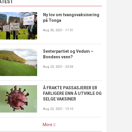
ATEST
Ny lov om tvangsvaksinering
på Tonga
Aug 30, 2021 - 17:31
Senterpartiet og Vedum –
Bondens venn?
Aug 23, 2021 - 23:04
Å FRAKTE PASSASJERER ER
FARLIGERE ENN Å UTVIKLE OG
SELGE VAKSINER
Aug 22, 2021 - 13:10
More