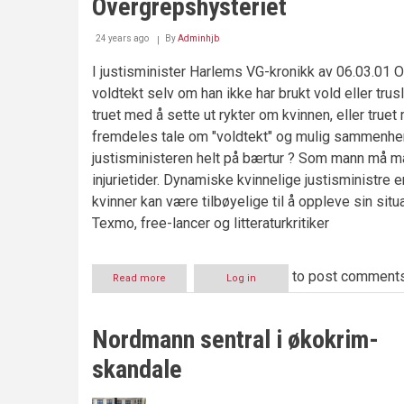
Overgrepshysteriet
24 years ago
By
Adminhjb
I justisminister Harlems VG-kronikk av 06.03.01 
voldtekt selv om han ikke har brukt vold eller tru
truet med å sette ut rykter om kvinnen, eller true
fremdeles tale om "voldtekt" og mulig sammenheng 
justisministeren helt på bærtur ? Som mann må m
injurietider. Dynamiske kvinnelige justisministre er
kvinner kan være tilbøyelige til å oppleve sin situ
Texmo, free-lancer og litteraturkritiker
to post comment
Read more
about
Log in
Overgrepshysteriet
Nordmann sentral i økokrim-
skandale