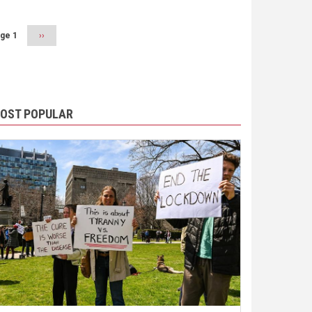
ge 1
Next
››
page
OST POPULAR