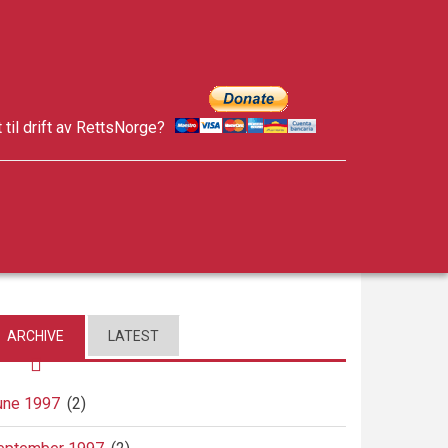
t til drift av RettsNorge?
facebook
twitter
google-
plus
ARCHIVE
LATEST
une 1997
(2)