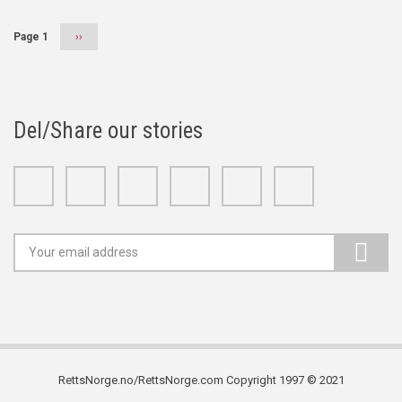
Page 1
Next
››
page
Del/Share our stories
Facebook
Twitter
Google+
Linkedin
Youtube
Instagram
RettsNorge.no/RettsNorge.com Copyright 1997 © 2021