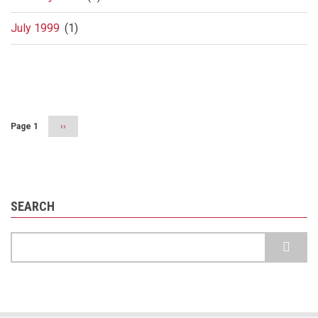
July 1999
(1)
Pagination
Page 1
Next
››
page
SEARCH
Search