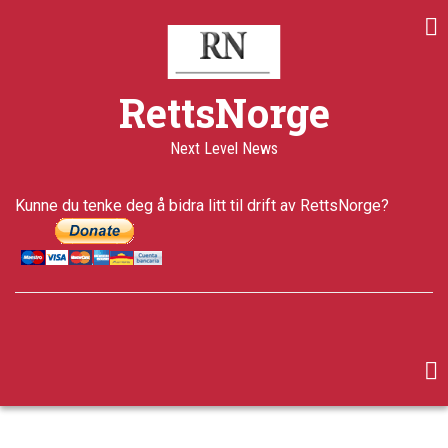
Skip
to
main
content
RettsNorge
Next Level News
Kunne du tenke deg å bidra litt til drift av RettsNorge?
facebook
twitter
google-
plus