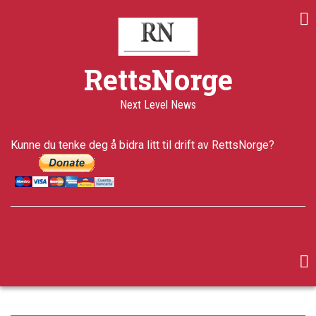
Skip
to
main
content
RettsNorge
Next Level News
Kunne du tenke deg å bidra litt til drift av RettsNorge?
facebook
twitter
google-
plus