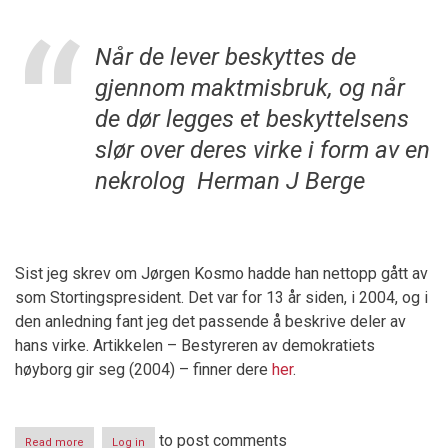
Når de lever beskyttes de
gjennom maktmisbruk, og når
de dør legges et beskyttelsens
slør over deres virke i form av en
nekrolog
Herman J Berge
Sist jeg skrev om Jørgen Kosmo hadde han nettopp gått av
som Stortingspresident. Det var for 13 år siden, i 2004, og i
den anledning fant jeg det passende å beskrive deler av
hans virke. Artikkelen – Bestyreren av demokratiets
høyborg gir seg (2004) – finner dere
her
.
to post comments
Read more
about
Log in