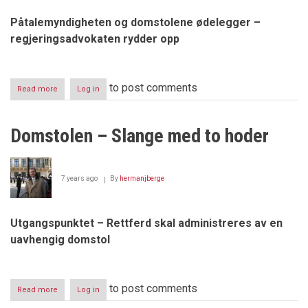
Påtalemyndigheten og domstolene ødelegger –
regjeringsadvokaten rydder opp
to post comments
Read more
about
Log in
Regjeringsadvokaten
-
lykkerus
Domstolen – Slange med to hoder
og
evig
fest
7 years ago
By
hermanjberge
Utgangspunktet – Rettferd skal administreres av en
uavhengig domstol
to post comments
Read more
about
Log in
Domstolen