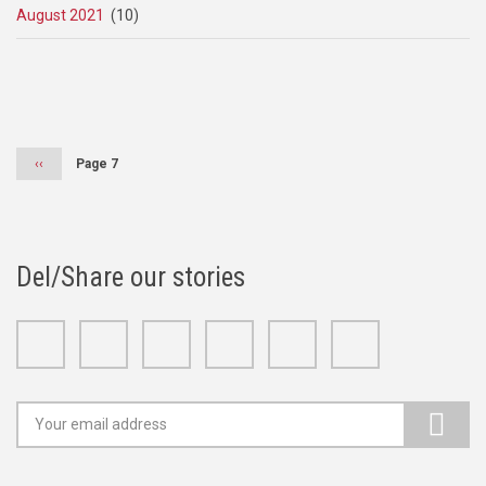
August 2021
(10)
Pagination
Previous
‹‹
Page 7
page
Del/Share our stories
Facebook
Twitter
Google+
Linkedin
Youtube
Instagram