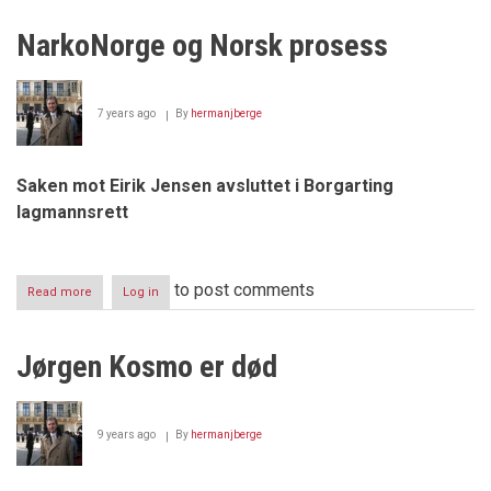
–
Slange
NarkoNorge og Norsk prosess
med
to
hoder
7 years ago
By
hermanjberge
Saken mot Eirik Jensen avsluttet i Borgarting
lagmannsrett
to post comments
Read more
about
Log in
NarkoNorge
og
Norsk
Jørgen Kosmo er død
prosess
9 years ago
By
hermanjberge