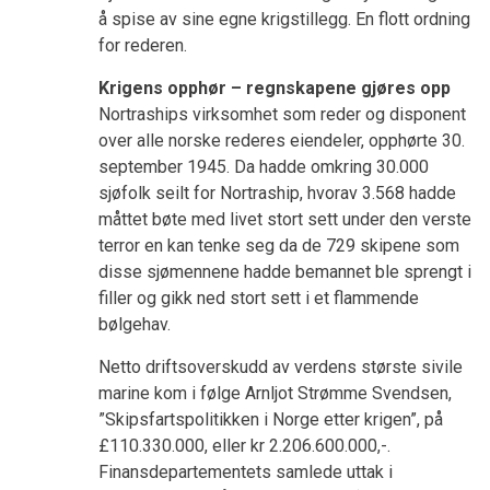
å spise av sine egne krigstillegg. En flott ordning
for rederen.
Krigens opphør – regnskapene gjøres opp
Nortraships virksomhet som reder og disponent
over alle norske rederes eiendeler, opphørte 30.
september 1945. Da hadde omkring 30.000
sjøfolk seilt for Nortraship, hvorav 3.568 hadde
måttet bøte med livet stort sett under den verste
terror en kan tenke seg da de 729 skipene som
disse sjømennene hadde bemannet ble sprengt i
filler og gikk ned stort sett i et flammende
bølgehav.
Netto driftsoverskudd av verdens største sivile
marine kom i følge Arnljot Strømme Svendsen,
”Skipsfartspolitikken i Norge etter krigen”, på
£110.330.000, eller kr 2.206.600.000,-.
Finansdepartementets samlede uttak i