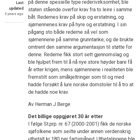
på denne spesielle type rederivirksomhet, ble
Last
updated
staten stående overfor krav fra to leire i samme
5 years ago
båt: Redernes krav på skip og erstatning, og
sjømennenes krav på hyre og erstatning. I sin
pågang sto både rederne så vel som
sjømennene på samme grunntanke, og de brukte
omtrent den samme argumentasjon til støtte for
denne. Rederne fikk stort sett gjennomslag og
ble hjulpet frem til å nå nye store høyder bare få
år etter krigen, mens sjømennene i realiteten ble
fremstilt som småkjeltringer som til og med
hadde forsøkt å lure norske domstoler til å tro at
de hadde noe krav.
Av Herman J Berge
Det billige oppgjøret 30 år etter
I følge St.prp. nr. 67 (2000-2001) fikk de norske
sjøfolkene som seilte under annen verdenskrig
utbetalt kr 180 per fartsmåned. Utbetalingene ble