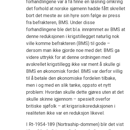
forhandlingene var å få finne en løsning omkring
det forhold at norske sjømenn hadde fått skrellet
bort det meste av sin hyre som følge av press
fra befrakteren, BMS. Under disse
forhandlingene ble det bl.a. innrømmet av BMS at
denne reduksjonen i krigstillegget naturlig nok
ville komme befrakteren (BMS) til gode –
dersom man ikke gjorde noe med det. BMS ga
videre uttrykk for at denne ordningen med
avskrellet krigstillegg ikke var ment å skulle gi
BMS en økonomisk fordel. BMS var derfor villig
til å betale den økonomiske fordelen tilbake,
men i og med en slik tanke, oppsto et nytt
problem: Hvordan skulle dette gjøres uten at det
skulle skinne igjennom – spesielt overfor
britiske sjøfolk – at krigsrisikoreduksjonen i
realiteten ikke var en reduksjon likevel.
I Rt-1954-189 (Nortraship-dommen) blir det vist