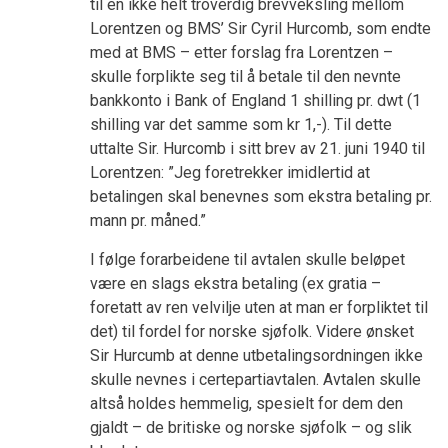
til en ikke helt troverdig brevveksling mellom
Lorentzen og BMS’ Sir Cyril Hurcomb, som endte
med at BMS – etter forslag fra Lorentzen –
skulle forplikte seg til å betale til den nevnte
bankkonto i Bank of England 1 shilling pr. dwt (1
shilling var det samme som kr 1,-). Til dette
uttalte Sir. Hurcomb i sitt brev av 21. juni 1940 til
Lorentzen: ”Jeg foretrekker imidlertid at
betalingen skal benevnes som ekstra betaling pr.
mann pr. måned.”
I følge forarbeidene til avtalen skulle beløpet
være en slags ekstra betaling (ex gratia –
foretatt av ren velvilje uten at man er forpliktet til
det) til fordel for norske sjøfolk. Videre ønsket
Sir Hurcumb at denne utbetalingsordningen ikke
skulle nevnes i certepartiavtalen. Avtalen skulle
altså holdes hemmelig, spesielt for dem den
gjaldt – de britiske og norske sjøfolk – og slik