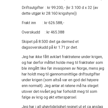
Driftsutgifter : kr 99.200,- (kr 3.100 d x 32 (av
dette utgjør kr 28.160 krigshyre))
Frakt inn : kr 626.588,-
Overskudd : kr 465.388
Skipet på 8.500 dwt ga dermed et
dagsoverskudd på kr 1.71 pr dwt.
Jeg har ikke fått avklart fraktratene under krigen,
og har derfor måttet holde meg til fraktrater som
ble inngått like før invasjonen av Norge, mens jeg
har holdt meg til gjennomsnittlige driftsutgifter
under krigen (som altså var en god del høyere
enn normalt). Jeg antar at ratene må ha steget
utover det nivået jeg har forholdt meg til som
følge av krig og økt etterspørsel.
Jeg har i all uhøytidelighet regnet ut et ca anslag