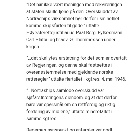
”Det har ikke vært meningen med rekvireringen
at staten skulle tjene på den. Overskuddet av
Nortraships virksomhet bør derfor i sin helhet
komme skipsfarten til gode,” uttalte
Høyesterettsjustitiarius Paal Berg, Fylkesmann
Carl Platou og hr.adv. Ø. Thommessen under
krigen.
”…det skal ytes erstatning for det som er overtatt
av Regjeringen, og denne skal fastsettes i
overensstemmelse med gjeldende norske
rettsregler,” uttalte flertallet i kgl.res. 4. mai 1946.
”…Nortraships samlede overskudd var
sjøfarstnæringens eiendom, og at det derfor
bare var spørsmål om en rettferdig og riktig
fordeling av midlene,” uttalte mindretallet i
samme kgl.res.
Redernes synspunkt og anførsler var godt