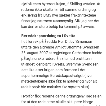
sjøfolkenes hyrereduksjon, jf Shilling-avtalen. At
rederne ikke skulle ha fått samme ordning og
erklæring fra BMS hva gjelder fraktinntektene
finner jeg nærmest usannsynlig. Slik jeg ser det
kan derfor store beløp ha kommet på avveie.
Beredskapsordningen i Sveits
I et forsøk på å redde Per Ditlev Simonsen
uttalte den aldrende Arnljot Strømme Svendsen
25. august 2007 at regjeringen Gerhardsen hadde
pålagt norske redere å salte ned profitten i
utlandet, deriblant i Sveits. Strømme Svendsen
satt like etter krigen som formann i det
superhemmelige Beredskapsutvalget (hvor
møtedeltakerne ikke fikk ta notater og hvor alt
utdelt papir ble makulert før møtets slutt).
Hvorfor fikk rederne denne ordningen? Redselen
for at den røde arme skulle okkupere Norge