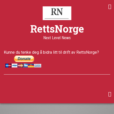
Skip
to
main
content
RettsNorge
Next Level News
Kunne du tenke deg å bidra litt til drift av RettsNorge?
facebook
twitter
google-
plus