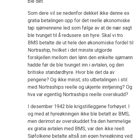
ble det.
Som dere vil se nedenfor dekket ikke denne ex
gratia betalingen opp for det reelle økonomiske
tap sjømennene led som følge av at de nær sagt
ble tvunget til å redusere sin hyre. Skal vi tro
BMS betalte de ut hele den økonomiske fordel til
Nortraship, hvilket i det minste utgjorde
forskjellen mellom den lønn den enkelte sjømann
hadde før de ble tvunget inn i avtalen, og den
britiske standardhyre. Hvor ble det da av
pengene? Og ikke minst; sto utbetalingen i stil
med Nortraships reelle og ukjente inntjening? Og
hva var egentlig Nortraships reelle overskudd?
I desember 1942 ble krigstilleggene forhøyet. I
og med at hyreøkningen ikke ble betalt av BMS,
men derimot av overskuddet fra den hemmelige
ex gratia avtalen med BMS, var den ikke reell.
Sjøfolkene betalte altså sin egen hyreøkning ved