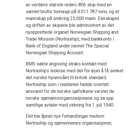
av verdens største rederi; 806 skip med en
samlet brutto tonnasje på 4.011.787 tonn, og et
mannskap på omkring 25.000 mann. Eierskapet
og driften av skipene ble administrert av det
nyopprettede organet Norwegian Shipping and
Trade Mission (Nortraship), med bankkonto i
Bank of England under navnet The Special
Norwegian Shipping Account.
BMS søkte angivelig straks kontakt med
Nortraships ledelse med det for øyet å få senket
det norske hyrenivået til britisk standard.
Nortraship som i realiteten hadde overtatt
ansvaret for de norske sjøfolkene varslet de
norske sjømannsorganisasjonene og sa opp
samtlige avtaler med virkning fra 1. juli 1940.
Det ble åpnet nye forhandlinger mellom
Nortraship og sjømennenes organisasjoner,