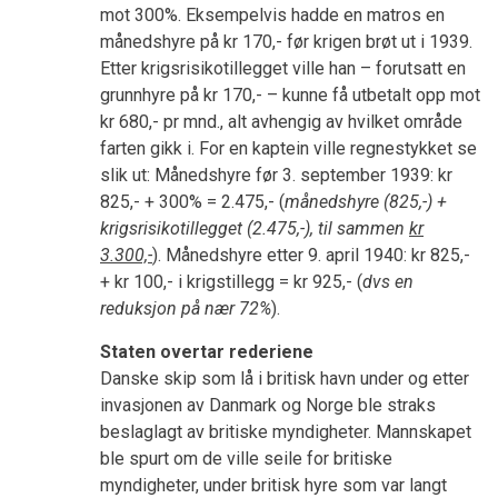
mot 300%. Eksempelvis hadde en matros en
månedshyre på kr 170,- før krigen brøt ut i 1939.
Etter krigsrisikotillegget ville han – forutsatt en
grunnhyre på kr 170,- – kunne få utbetalt opp mot
kr 680,- pr mnd., alt avhengig av hvilket område
farten gikk i. For en kaptein ville regnestykket se
slik ut: Månedshyre før 3. september 1939: kr
825,- + 300% = 2.475,- (
månedshyre (825,-) +
krigsrisikotillegget (2.475,-), til sammen
kr
3.300,-
). Månedshyre etter 9. april 1940: kr 825,-
+ kr 100,- i krigstillegg = kr 925,- (
dvs en
reduksjon på nær 72%
).
Staten overtar rederiene
Danske skip som lå i britisk havn under og etter
invasjonen av Danmark og Norge ble straks
beslaglagt av britiske myndigheter. Mannskapet
ble spurt om de ville seile for britiske
myndigheter, under britisk hyre som var langt