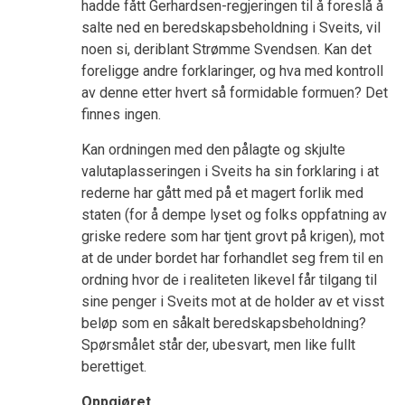
hadde fått Gerhardsen-regjeringen til å foreslå å
salte ned en beredskapsbeholdning i Sveits, vil
noen si, deriblant Strømme Svendsen. Kan det
foreligge andre forklaringer, og hva med kontroll
av denne etter hvert så formidable formuen? Det
finnes ingen.
Kan ordningen med den pålagte og skjulte
valutaplasseringen i Sveits ha sin forklaring i at
rederne har gått med på et magert forlik med
staten (for å dempe lyset og folks oppfatning av
griske redere som har tjent grovt på krigen), mot
at de under bordet har forhandlet seg frem til en
ordning hvor de i realiteten likevel får tilgang til
sine penger i Sveits mot at de holder av et visst
beløp som en såkalt beredskapsbeholdning?
Spørsmålet står der, ubesvart, men like fullt
berettiget.
Oppgjøret