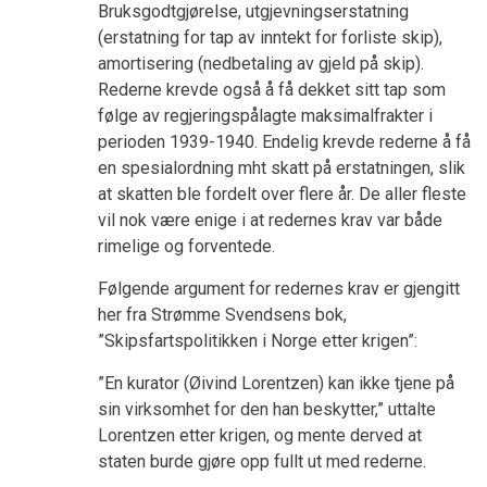
Bruksgodtgjørelse, utgjevningserstatning
(erstatning for tap av inntekt for forliste skip),
amortisering (nedbetaling av gjeld på skip).
Rederne krevde også å få dekket sitt tap som
følge av regjeringspålagte maksimalfrakter i
perioden 1939-1940. Endelig krevde rederne å få
en spesialordning mht skatt på erstatningen, slik
at skatten ble fordelt over flere år. De aller fleste
vil nok være enige i at redernes krav var både
rimelige og forventede.
Følgende argument for redernes krav er gjengitt
her fra Strømme Svendsens bok,
”Skipsfartspolitikken i Norge etter krigen”:
”En kurator (Øivind Lorentzen) kan ikke tjene på
sin virksomhet for den han beskytter,” uttalte
Lorentzen etter krigen, og mente derved at
staten burde gjøre opp fullt ut med rederne.