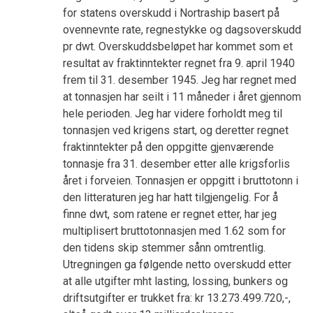
for statens overskudd i Nortraship basert på
ovennevnte rate, regnestykke og dagsoverskudd
pr dwt. Overskuddsbeløpet har kommet som et
resultat av fraktinntekter regnet fra 9. april 1940
frem til 31. desember 1945. Jeg har regnet med
at tonnasjen har seilt i 11 måneder i året gjennom
hele perioden. Jeg har videre forholdt meg til
tonnasjen ved krigens start, og deretter regnet
fraktinntekter på den oppgitte gjenværende
tonnasje fra 31. desember etter alle krigsforlis
året i forveien. Tonnasjen er oppgitt i bruttotonn i
den litteraturen jeg har hatt tilgjengelig. For å
finne dwt, som ratene er regnet etter, har jeg
multiplisert bruttotonnasjen med 1.62 som for
den tidens skip stemmer sånn omtrentlig.
Utregningen ga følgende netto overskudd etter
at alle utgifter mht lasting, lossing, bunkers og
driftsutgifter er trukket fra: kr 13.273.499.720,-,