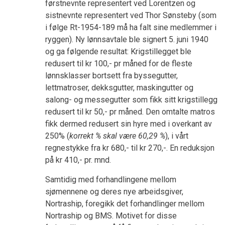
førstnevnte representert ved Lorentzen og
sistnevnte representert ved Thor Sønsteby (som
i følge Rt-1954-189 må ha falt sine medlemmer i
ryggen). Ny lønnsavtale ble signert 5. juni 1940
og ga følgende resultat: Krigstillegget ble
redusert til kr 100,- pr måned for de fleste
lønnsklasser bortsett fra byssegutter,
lettmatroser, dekksgutter, maskingutter og
salong- og messegutter som fikk sitt krigstillegg
redusert til kr 50,- pr måned. Den omtalte matros
fikk dermed redusert sin hyre med i overkant av
250% (
korrekt % skal være 60,29 %
), i vårt
regnestykke fra kr 680,- til kr 270,-. En reduksjon
på kr 410,- pr. mnd.
Samtidig med forhandlingene mellom
sjømennene og deres nye arbeidsgiver,
Nortraship, foregikk det forhandlinger mellom
Nortraship og BMS. Motivet for disse