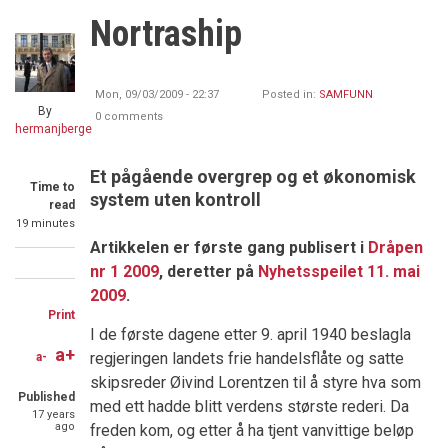
Nortraship
Mon, 09/03/2009 - 22:37
Posted in:
SAMFUNN
By
0 comments
hermanjberge
Et pågående overgrep og et økonomisk
Time to
system uten kontroll
read
19 minutes
Artikkelen er første gang publisert i
Dråpen
nr 1 2009
, deretter på
Nyhetsspeilet 11. mai
Share
Share
Share
2009
.
on
on
through
Print
Facebook
Twitter
email
I de første dagene etter 9. april 1940 beslagla
a+
regjeringen landets frie handelsflåte og satte
a-
skipsreder Øivind Lorentzen til å styre hva som
Published
med ett hadde blitt verdens største rederi. Da
17 years
ago
freden kom, og etter å ha tjent vanvittige beløp