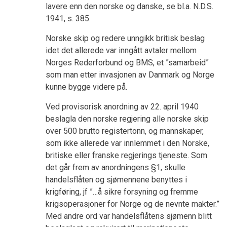
lavere enn den norske og danske, se bl.a. N.D.S.
1941, s. 385.
Norske skip og redere unngikk britisk beslag
idet det allerede var inngått avtaler mellom
Norges Rederforbund og BMS, et ”samarbeid”
som man etter invasjonen av Danmark og Norge
kunne bygge videre på.
Ved provisorisk anordning av 22. april 1940
beslagla den norske regjering alle norske skip
over 500 brutto registertonn, og mannskaper,
som ikke allerede var innlemmet i den Norske,
britiske eller franske regjerings tjeneste. Som
det går frem av anordningens §1, skulle
handelsflåten og sjømennene benyttes i
krigføring, jf ”…å sikre forsyning og fremme
krigsoperasjoner for Norge og de nevnte makter.”
Med andre ord var handelsflåtens sjømenn blitt