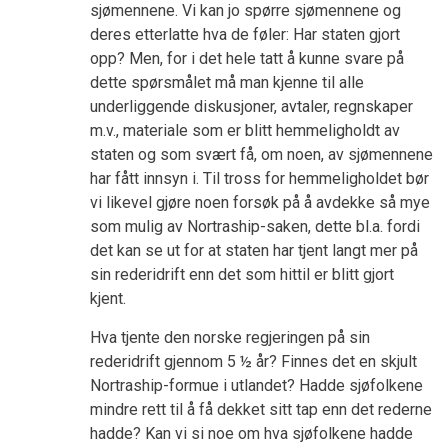
sjømennene. Vi kan jo spørre sjømennene og
deres etterlatte hva de føler: Har staten gjort
opp? Men, for i det hele tatt å kunne svare på
dette spørsmålet må man kjenne til alle
underliggende diskusjoner, avtaler, regnskaper
m.v., materiale som er blitt hemmeligholdt av
staten og som svært få, om noen, av sjømennene
har fått innsyn i. Til tross for hemmeligholdet bør
vi likevel gjøre noen forsøk på å avdekke så mye
som mulig av Nortraship-saken, dette bl.a. fordi
det kan se ut for at staten har tjent langt mer på
sin rederidrift enn det som hittil er blitt gjort
kjent.
Hva tjente den norske regjeringen på sin
rederidrift gjennom 5 ½ år? Finnes det en skjult
Nortraship-formue i utlandet? Hadde sjøfolkene
mindre rett til å få dekket sitt tap enn det rederne
hadde? Kan vi si noe om hva sjøfolkene hadde