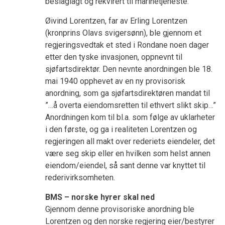
beslaglagt og rekvirert til marinetjeneste.
Øivind Lorentzen, far av Erling Lorentzen
(kronprins Olavs svigersønn), ble gjennom et
regjeringsvedtak et sted i Rondane noen dager
etter den tyske invasjonen, oppnevnt til
sjøfartsdirektør. Den nevnte anordningen ble 18.
mai 1940 opphevet av en ny provisorisk
anordning, som ga sjøfartsdirektøren mandat til
”…å overta eiendomsretten til ethvert slikt skip…”
Anordningen kom til bl.a. som følge av uklarheter
i den første, og ga i realiteten Lorentzen og
regjeringen all makt over rederiets eiendeler, det
være seg skip eller en hvilken som helst annen
eiendom/eiendel, så sant denne var knyttet til
rederivirksomheten.
BMS – norske hyrer skal ned
Gjennom denne provisoriske anordning ble
Lorentzen og den norske regjering eier/bestyrer