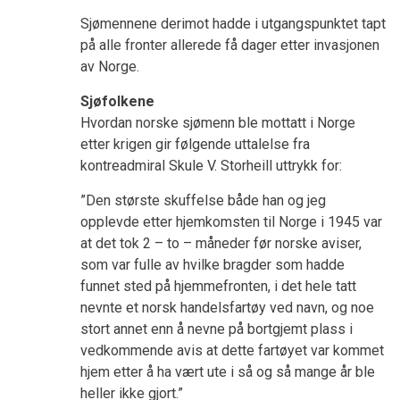
Sjømennene derimot hadde i utgangspunktet tapt
på alle fronter allerede få dager etter invasjonen
av Norge.
Sjøfolkene
Hvordan norske sjømenn ble mottatt i Norge
etter krigen gir følgende uttalelse fra
kontreadmiral Skule V. Storheill uttrykk for:
”Den største skuffelse både han og jeg
opplevde etter hjemkomsten til Norge i 1945 var
at det tok 2 – to – måneder før norske aviser,
som var fulle av hvilke bragder som hadde
funnet sted på hjemmefronten, i det hele tatt
nevnte et norsk handelsfartøy ved navn, og noe
stort annet enn å nevne på bortgjemt plass i
vedkommende avis at dette fartøyet var kommet
hjem etter å ha vært ute i så og så mange år ble
heller ikke gjort.”