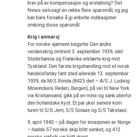
krav på av kompensasjon og erstatning? Det
finnes selvsagt en rekke flere spørsmål, og jeg
kan bare forsøke å gi enkelte indikasjoner
omkring disse spørsmål.
Krig i anmarsj
For norske sjømenn begynte Den andre
verdenskrig omtrent 3. september 1939, idet
Storbritannia og Frankrike erklærte krig mot
Tyskland. Den første krigshandling mot et norsk
handelsfartøy fant sted allerede 13. september
1939, da M/S Ronda (8425 dwt – A/S J. Ludwig
Mowinckels Rederi, Bergen), på vei til New York
via Kristiansand, gikk på en mine og sank utenfor
den hollandske kyst. Et par uker senere kom
turen til S/S Jern, S/S Solaas og S/S Takstaas.
9. april 1940 – på dagen for invasjonen av Norge
– hadde 57 norske skip blitt senket, og 412
norske sjøfolk var blitt drept.