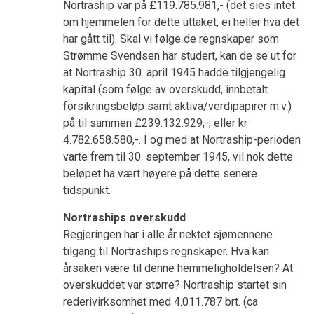
Nortraship var på £119.785.981,- (det sies intet
om hjemmelen for dette uttaket, ei heller hva det
har gått til). Skal vi følge de regnskaper som
Strømme Svendsen har studert, kan de se ut for
at Nortraship 30. april 1945 hadde tilgjengelig
kapital (som følge av overskudd, innbetalt
forsikringsbeløp samt aktiva/verdipapirer m.v.)
på til sammen £239.132.929,-, eller kr
4.782.658.580,-. I og med at Nortraship-perioden
varte frem til 30. september 1945, vil nok dette
beløpet ha vært høyere på dette senere
tidspunkt.
Nortraships overskudd
Regjeringen har i alle år nektet sjømennene
tilgang til Nortraships regnskaper. Hva kan
årsaken være til denne hemmeligholdelsen? At
overskuddet var større? Nortraship startet sin
rederivirksomhet med 4.011.787 brt. (ca