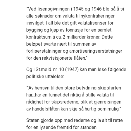
”Ved lisensgivningen i 1945 og 1946 ble så å si
alle søknader om valuta til nykontraheringer
innvilget. I alt ble det gitt valutalisenser for
bygging og kjøp av tonnasje for en samlet
kontraktsum á ca. 2 milliarder kroner. Dette
beløpet svarte nært til summen av
forliserstatninger og amortiseringserstatninger
for den rekvisisjonerte flåten.”
Og i St.meld. nr. 10 (1947) kan man lese følgende
politiske uttalelse:
”’Av hensyn til den store betydning skipsfarten
har…har en funnet det riktig å stille valuta til
rådighet for skipsrederne, slik at gjenreisingen
av handelsflåten kan skje så hurtig som mulig.”
Staten gjorde opp med rederne og la alt til rette
for en lysende fremtid for standen.