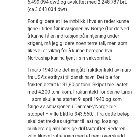
6.499.094 dwt) og avsluttet med 2.248.787 brt.
(ca 3.643.034 dwt).
For å gi dere et lite innblikk i hva en reder kunne
tjene i tiden før invasjonen av Norge (for derved
å kunne få en indikasjon på inntjening under
krigen), må jeg gi dere noen tørre tall, men som
likevel er viktig for å kunne beregne hva
Nortraship kan ha tjent i sin virksomhet.
I mars 1940 ble det inngått fraktkontrakt av mais
fra USA’s østkyst til dansk havn. Det ble for
frakten betalt kr 81,80 pr tonn. Skipet ble lastet
med 4.200 tonn korn. Fraktinntekt for denne turen
– som skulle ha startet 9. april 1940 og som
følge av situasjonen i Danmark/Norge ble
stoppet – ville blitt kr 343.560,-. Fra dette beløp
skal det trekkes utgifter til lasting, lossing,
bunkers og alminnelige driftsutgifter. Rederen
ville likevel sitte igjen med et pent overskudd.