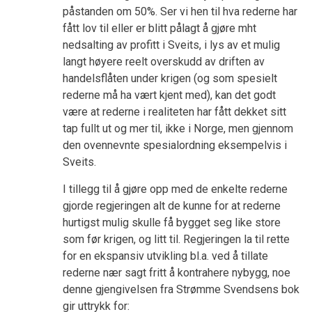
påstanden om 50%. Ser vi hen til hva rederne har
fått lov til eller er blitt pålagt å gjøre mht
nedsalting av profitt i Sveits, i lys av et mulig
langt høyere reelt overskudd av driften av
handelsflåten under krigen (og som spesielt
rederne må ha vært kjent med), kan det godt
være at rederne i realiteten har fått dekket sitt
tap fullt ut og mer til, ikke i Norge, men gjennom
den ovennevnte spesialordning eksempelvis i
Sveits.
I tillegg til å gjøre opp med de enkelte rederne
gjorde regjeringen alt de kunne for at rederne
hurtigst mulig skulle få bygget seg like store
som før krigen, og litt til. Regjeringen la til rette
for en ekspansiv utvikling bl.a. ved å tillate
rederne nær sagt fritt å kontrahere nybygg, noe
denne gjengivelsen fra Strømme Svendsens bok
gir uttrykk for: