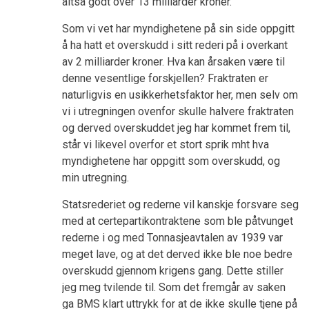
altså godt over 13 milliarder kroner.
Som vi vet har myndighetene på sin side oppgitt
å ha hatt et overskudd i sitt rederi på i overkant
av 2 milliarder kroner. Hva kan årsaken være til
denne vesentlige forskjellen? Fraktraten er
naturligvis en usikkerhetsfaktor her, men selv om
vi i utregningen ovenfor skulle halvere fraktraten
og derved overskuddet jeg har kommet frem til,
står vi likevel overfor et stort sprik mht hva
myndighetene har oppgitt som overskudd, og
min utregning.
Statsrederiet og rederne vil kanskje forsvare seg
med at certepartikontraktene som ble påtvunget
rederne i og med Tonnasjeavtalen av 1939 var
meget lave, og at det derved ikke ble noe bedre
overskudd gjennom krigens gang. Dette stiller
jeg meg tvilende til. Som det fremgår av saken
ga BMS klart uttrykk for at de ikke skulle tjene på