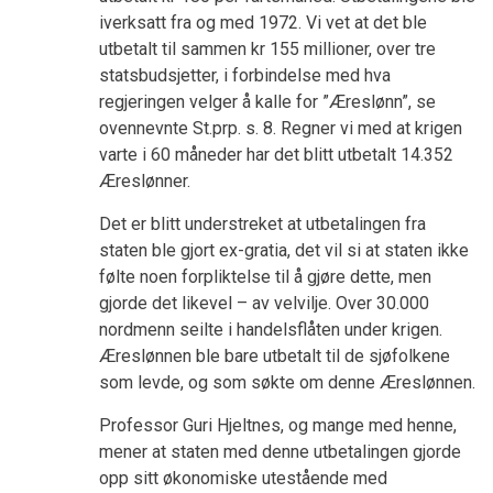
iverksatt fra og med 1972. Vi vet at det ble
utbetalt til sammen kr 155 millioner, over tre
statsbudsjetter, i forbindelse med hva
regjeringen velger å kalle for ”Æreslønn”, se
ovennevnte St.prp. s. 8. Regner vi med at krigen
varte i 60 måneder har det blitt utbetalt 14.352
Æreslønner.
Det er blitt understreket at utbetalingen fra
staten ble gjort ex-gratia, det vil si at staten ikke
følte noen forpliktelse til å gjøre dette, men
gjorde det likevel – av velvilje. Over 30.000
nordmenn seilte i handelsflåten under krigen.
Æreslønnen ble bare utbetalt til de sjøfolkene
som levde, og som søkte om denne Æreslønnen.
Professor Guri Hjeltnes, og mange med henne,
mener at staten med denne utbetalingen gjorde
opp sitt økonomiske utestående med