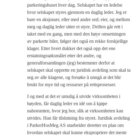
parkeringshuset hver dag. Selskapet har en ledelse
hvor selskapet styres gjennom en daglig leder. Jeg er
bare en aksjonær, eller med andre ord; eier, og mellom
meg og daglig leder sitter et styre. Driften går rett i
taket med en gang, men med den høye omsetningen
av parkerte biler, følger det også en rekke forskjellige
klager. Etter hvert dukker det også opp det ene
erstatningssøksmålet etter det andre, og
generalforsamlingen (jeg) bestemmer derfor at
selskapet skal opprette en juridisk avdeling som skal ta
seg av alle klagene, og forsøke å unngå at det blir
brukt for mye tid og ressurser på rettsprosesser.
I og med at det er umulig å utvide virksomheten i
høyden, får daglig leder en idé om å kjøpe
nabotomten, hvor jeg bor, slik at virksomheten kan
utvides. Han får tilslutning fra styret. Juridisk avdeling
i ParkerHosMeg AS utarbeider deretter en plan om
hvordan selskapet skal kunne ekspropriere det meste