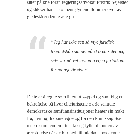
sitter på kne foran regjeringsadvokat Fredrik Sejersted
og slikker hans sko mens øynene flommer over av
gledestårer denne ære gir.
”
Jeg har ikke sett så mye juridisk
fremtidshåp samlet på et brett siden jeg
selv var på vei mot min egen juridikum
for mange år siden
”,
Dette er å regne som litterært søppel og samtidig en
bekreftelse på hvor elitejuristene og de sentrale
demokratiske samfunnsinstitusjoner henter sin makt
fra, nemlig; fra sine egne og fra den kunnskapløse
masse som tenderer til å la seg fylle til randen av
æresfølelse når de blir bedt til middags hos denne