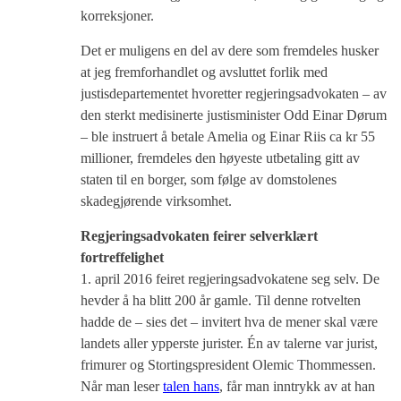
korreksjoner.
Det er muligens en del av dere som fremdeles husker
at jeg fremforhandlet og avsluttet forlik med
justisdepartementet hvoretter regjeringsadvokaten – av
den sterkt medisinerte justisminister Odd Einar Dørum
– ble instruert å betale Amelia og Einar Riis ca kr 55
millioner, fremdeles den høyeste utbetaling gitt av
staten til en borger, som følge av domstolenes
skadegjørende virksomhet.
Regjeringsadvokaten feirer selverklært
fortreffelighet
1. april 2016 feiret regjeringsadvokatene seg selv. De
hevder å ha blitt 200 år gamle. Til denne rotvelten
hadde de – sies det – invitert hva de mener skal være
landets aller ypperste jurister. Én av talerne var jurist,
frimurer og Stortingspresident Olemic Thommessen.
Når man leser
talen hans
, får man inntrykk av at han