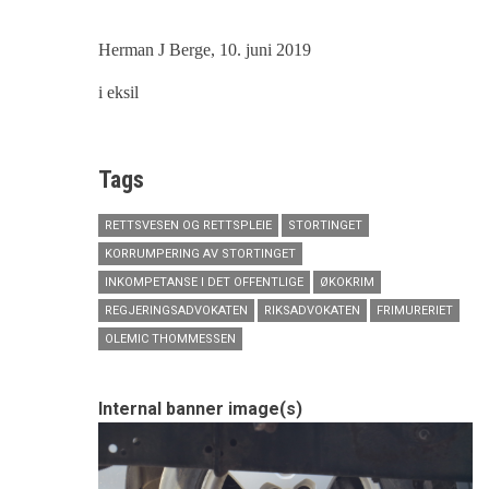
Herman J Berge, 10. juni 2019
i eksil
Tags
RETTSVESEN OG RETTSPLEIE
STORTINGET
KORRUMPERING AV STORTINGET
INKOMPETANSE I DET OFFENTLIGE
ØKOKRIM
REGJERINGSADVOKATEN
RIKSADVOKATEN
FRIMURERIET
OLEMIC THOMMESSEN
Internal banner image(s)