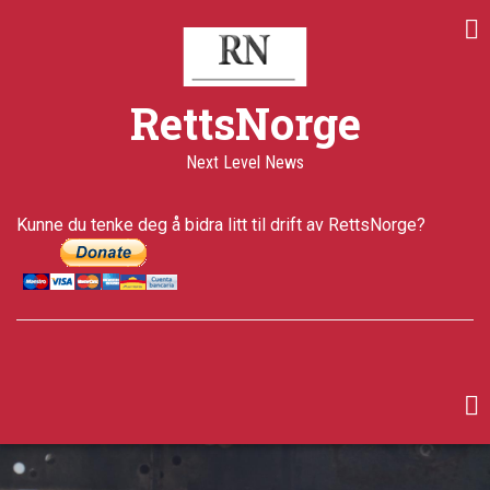
Skip
Share
Share
Share
to
on
on
through
main
Print
Facebook
Twitter
email
content
a+
RettsNorge
a-
Published
Next Level News
7 years ago
Last
Kunne du tenke deg å bidra litt til drift av RettsNorge?
updated
5 years ago
facebook
twitter
google-
plus