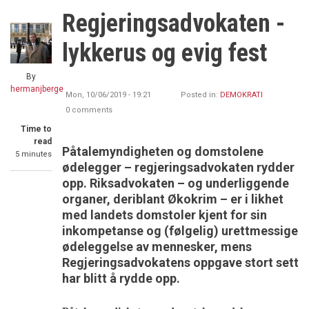
Regjeringsadvokaten -
lykkerus og evig fest
By
hermanjberge
Mon, 10/06/2019 - 19:21
Posted in:
DEMOKRATI
0 comments
Time to
read
Påtalemyndigheten og domstolene
5 minutes
ødelegger – regjeringsadvokaten rydder
opp. Riksadvokaten – og underliggende
organer, deriblant Økokrim – er i likhet
med landets domstoler kjent for sin
inkompetanse og (følgelig) urettmessige
ødeleggelse av mennesker, mens
Regjeringsadvokatens oppgave stort sett
har blitt å rydde opp.