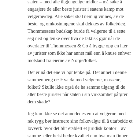
staten – med alle tilgjengelige midler – må søke å
engasjere de aller beste jurister i statens kamp mot
velgerne/deg. Alle saker skal nemlig vinnes, av de
beste, og omkostningene skal dekkes av folket/deg.
Thommessens budskap burde få velgerne til å sette
seg ned og tenke over hva de faktisk gjør når de
overlater til Thommessen & Co å bygge opp en hær
av jurister som ikke har annet mål enn å knuse enhver
motstand fra eierne av Norge/folket.
Det er nå det ene vi bør tenke på. Det annet i denne
sammenheng er: Hva da med velgerne, massene,
folket? Skulle ikke også de ha samme tilgang til de
aller beste jurister når staten i sin virksomhet påfører
dem skade?
Jeg kan ikke se det annerledes enn at velgerne med
rak rygg bør instruere sine folkevalgte til å utarbeide et
lovverk hvor det blir etablert et juridisk kontor – av
samme, eller helst bedre kvalitet enn hva man finner