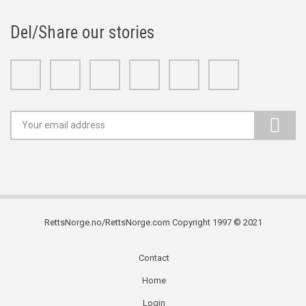
Del/Share our stories
Facebook
Twitter
Google+
Linkedin
Youtube
Instagram
RettsNorge.no/RettsNorge.com Copyright 1997 © 2021
Contact
Subfooter
Home
menu
Login