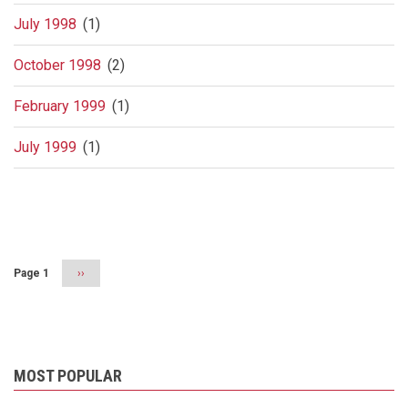
July 1998
(1)
October 1998
(2)
February 1999
(1)
July 1999
(1)
Pagination
Page 1
Next
››
page
MOST POPULAR