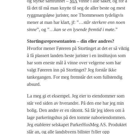
og styrke samfunnet –
MÅ
vinne i alle saker, og for å
få det til må man knytte til seg de aller beste og mest
ryggmargsløse jurister, noe Thommessen tydeligvis
mener at man har klart, jf: ”…
står sterkere enn noen
sinne
”, og ”…
kan se en lysende fremtid i møte
.”
Stortingsrepresentanten – din eller andres?
Hvorfor mener Føreren på Stortinget at det er så viktig
å få plassert landets beste jurister i en institusjon som
har som eneste mål å vinne over velgerne som har
valgt Føreren inn på Stortinget? Jeg forstår ikke
tankegangen. For meg fremstår det som fullstendig
absurd.
La meg gi et eksempel. Jeg eier to eiendommer som
står ved siden av hverandre. På den ene har jeg min
bolig. Den andre er en råtomt. Så får jeg ideen om å
lage parkeringshus på den tomme naboeiendommen.
Jeg etablerer selskapet ParkerHosMeg AS. Produktet
slår an, og alle landsbyens bilister fyller opp