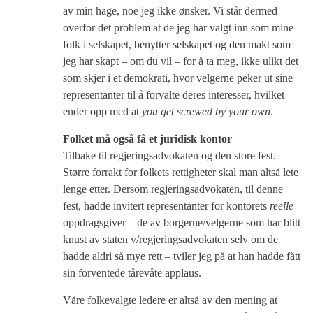
av min hage, noe jeg ikke ønsker. Vi står dermed
overfor det problem at de jeg har valgt inn som mine
folk i selskapet, benytter selskapet og den makt som
jeg har skapt – om du vil – for å ta meg, ikke ulikt det
som skjer i et demokrati, hvor velgerne peker ut sine
representanter til å forvalte deres interesser, hvilket
ender opp med at
you get screwed by your own
.
Folket må også få et juridisk kontor
Tilbake til regjeringsadvokaten og den store fest.
Større forrakt for folkets rettigheter skal man altså lete
lenge etter. Dersom regjeringsadvokaten, til denne
fest, hadde invitert representanter for kontorets
reelle
oppdragsgiver – de av borgerne/velgerne som har blitt
knust av staten v/regjeringsadvokaten selv om de
hadde aldri så mye rett – tviler jeg på at han hadde fått
sin forventede tårevåte applaus.
Våre folkevalgte ledere er altså av den mening at