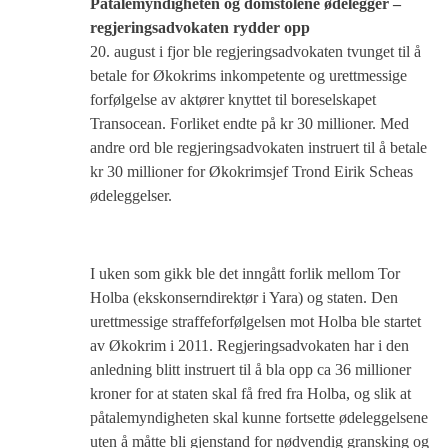
Påtalemyndigheten og domstolene ødelegger –
regjeringsadvokaten rydder opp
20. august i fjor ble regjeringsadvokaten tvunget til å
betale for Økokrims inkompetente og urettmessige
forfølgelse av aktører knyttet til boreselskapet
Transocean. Forliket endte på kr 30 millioner. Med
andre ord ble regjeringsadvokaten instruert til å betale
kr 30 millioner for Økokrimsjef Trond Eirik Scheas
ødeleggelser.
I uken som gikk ble det inngått forlik mellom Tor
Holba (ekskonserndirektør i Yara) og staten. Den
urettmessige straffeforfølgelsen mot Holba ble startet
av Økokrim i 2011. Regjeringsadvokaten har i den
anledning blitt instruert til å bla opp ca 36 millioner
kroner for at staten skal få fred fra Holba, og slik at
påtalemyndigheten skal kunne fortsette ødeleggelsene
uten å måtte bli gjenstand for nødvendig gransking og