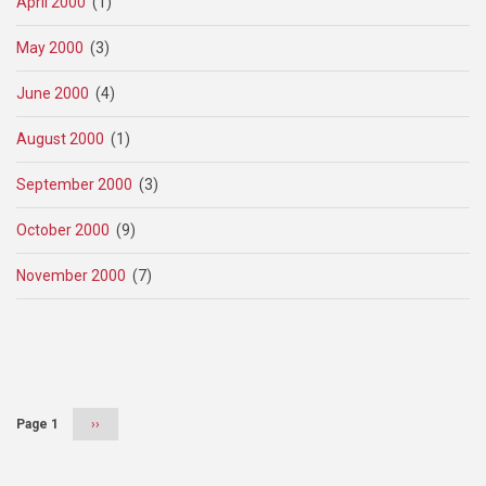
April 2000
(1)
May 2000
(3)
June 2000
(4)
August 2000
(1)
September 2000
(3)
October 2000
(9)
November 2000
(7)
Pagination
Page 1
Next
››
page