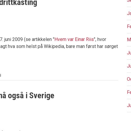
drittkasting
S
J
F
. juni 2009 (se artikkelen "
Hvem var Einar Riis
", hvor
M
sagt hva som helst på Wikipedia, bare man først har sørget
J
J
s
O
F
 nå også i Sverige
J
P