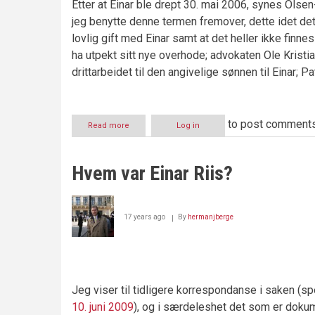
Etter at Einar ble drept 30. mai 2006, synes Olse
jeg benytte denne termen fremover, dette idet de
lovlig gift med Einar samt at det heller ikke finn
ha utpekt sitt nye overhode; advokaten Ole Kristia
drittarbeidet til den angivelige sønnen til Einar; Pa
to post comment
Read more
about
Log in
”Rettferdighet”
på
billigsalg
Hvem var Einar Riis?
–
nå
også
i
17 years ago
By
hermanjberge
Sverige
Jeg viser til tidligere korrespondanse i saken (sp
10. juni 2009
), og i særdeleshet det som er dokum