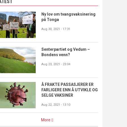
ATEST
Ny lov om tvangsvaksinering
på Tonga
Aug 30, 2021 - 17:31
Senterpartiet og Vedum –
Bondens venn?
Aug 23, 2021 - 23:04
Å FRAKTE PASSASJERER ER
FARLIGERE ENN Å UTVIKLE OG
SELGE VAKSINER
Aug 22, 2021 - 13:10
More