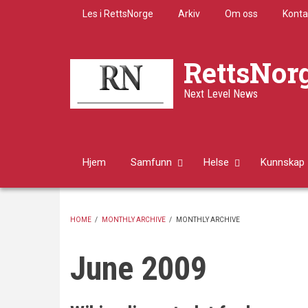
Skip
Les i RettsNorge
Arkiv
Om oss
Konta
to
main
content
RettsNor
Next Level News
Hjem
Samfunn
Helse
Kunnskap
HOME
/
MONTHLY ARCHIVE
/
MONTHLY ARCHIVE
BREADCRUMB
June 2009