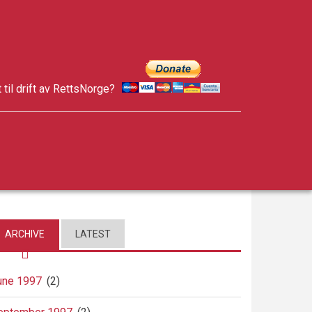
t til drift av RettsNorge?
facebook
twitter
google-
plus
ARCHIVE
LATEST
une 1997
(2)