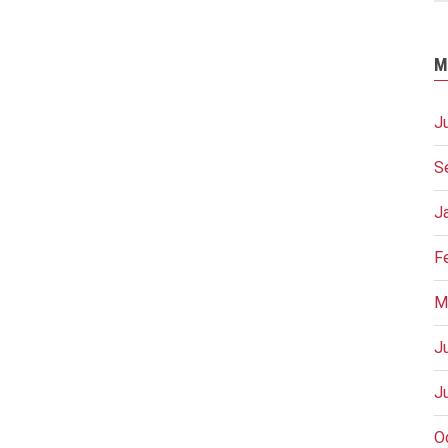
M
J
S
J
F
M
J
J
O