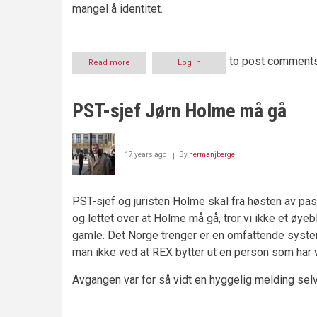
mangel å identitet.
to post comment
Read more
about
Log in
Hvem
var
Einar
PST-sjef Jørn Holme må gå
Riis?
17 years ago
By
hermanjberge
PST-sjef og juristen Holme skal fra høsten av pas
og lettet over at Holme må gå, tror vi ikke et øyeb
gamle. Det Norge trenger er en omfattende syste
man ikke ved at REX bytter ut en person som har v
Avgangen var for så vidt en hyggelig melding selv