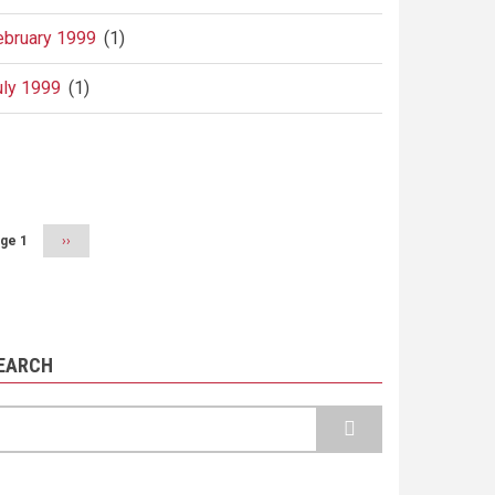
ebruary 1999
(1)
uly 1999
(1)
agination
ge 1
Next
››
page
EARCH
earch