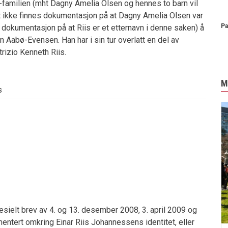
n-familien (mht Dagny Amelia Olsen og hennes to barn vil
t ikke finnes dokumentasjon på at Dagny Amelia Olsen var
Pa
es dokumentasjon på at Riis er et etternavn i denne saken) å
n Aabø-Evensen. Han har i sin tur overlatt en del av
trizio Kenneth Riis.
M
s
esielt brev av 4. og 13. desember 2008, 3. april 2009 og
entert omkring Einar Riis Johannessens identitet, eller