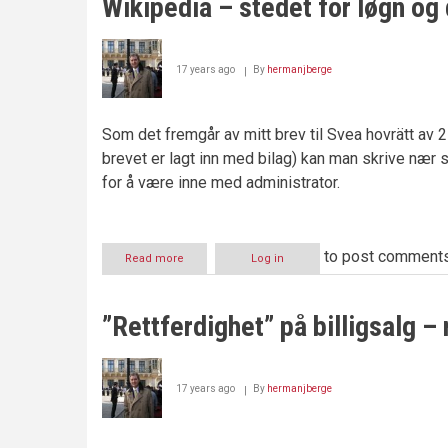
Wikipedia – stedet for løgn og 
17 years ago
By
hermanjberge
Som det fremgår av mitt brev til Svea hovrätt av 27
brevet er lagt inn med bilag) kan man skrive nær 
for å være inne med administrator.
to post comment
Read more
about
Log in
Wikipedia
–
stedet
”Rettferdighet” på billigsalg –
for
løgn
og
drittkasting
17 years ago
By
hermanjberge