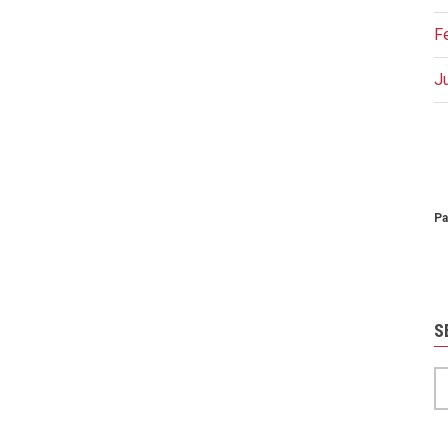
F
J
P
Pa
S
S