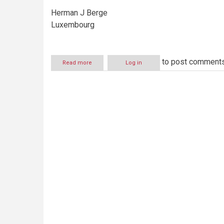
Herman J Berge
Luxembourg
to post comment
Read more
about
Log in
PST-
sjef
Jørn
Holme
må
gå