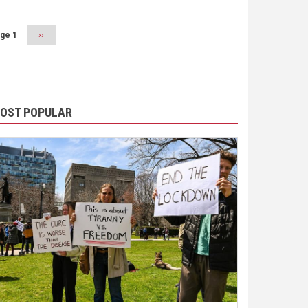
ge 1
Next
››
page
OST POPULAR