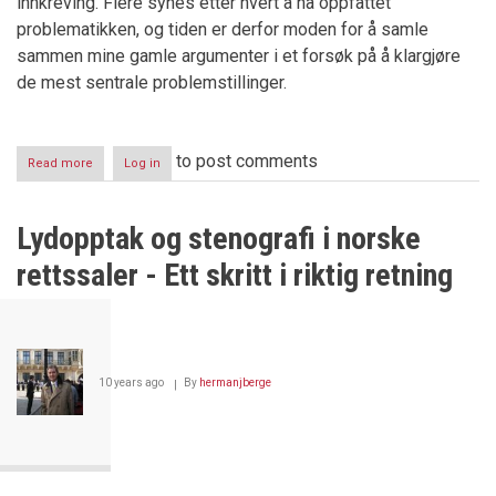
innkreving. Flere synes etter hvert å ha oppfattet
problematikken, og tiden er derfor moden for å samle
sammen mine gamle argumenter i et forsøk på å klargjøre
de mest sentrale problemstillinger.
to post comments
Read more
about
Log in
Regjeringsadvokaten,
saksomkostninger
og
Lydopptak og stenografi i norske
tvangsfullbyrdelse
rettssaler - Ett skritt i riktig retning
10 years ago
By
hermanjberge