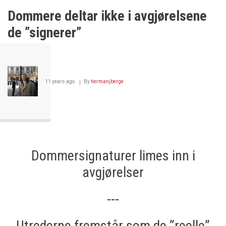
Dommere deltar ikke i avgjørelsene
de ”signerer”
11 years ago
By
hermanjberge
Dommersignaturer limes inn i
avgjørelser
---
Utrederne fremstår som de ”reelle”