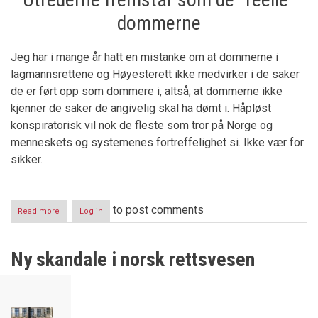
dommerne
Jeg har i mange år hatt en mistanke om at dommerne i
lagmannsrettene og Høyesterett ikke medvirker i de saker
de er ført opp som dommere i, altså; at dommerne ikke
kjenner de saker de angivelig skal ha dømt i. Håpløst
konspiratorisk vil nok de fleste som tror på Norge og
menneskets og systemenes fortreffelighet si. Ikke vær for
sikker.
to post comments
Read more
about
Log in
Dommere
deltar
ikke
Ny skandale i norsk rettsvesen
i
avgjørelsene
de
”signerer”