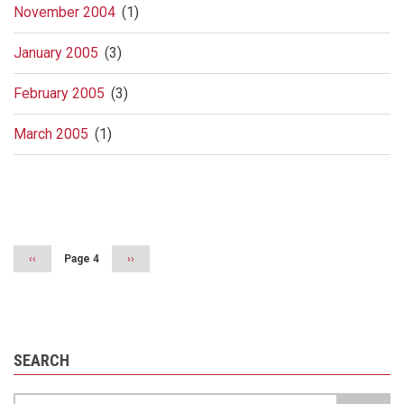
November 2004
(1)
January 2005
(3)
February 2005
(3)
March 2005
(1)
Pagination
Previous
‹‹
Page 4
Next
››
page
page
SEARCH
Search