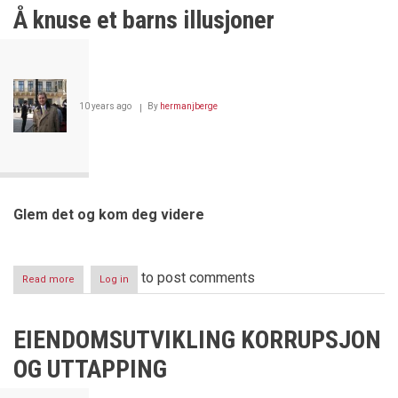
Johannessen
Å knuse et barns illusjoner
–
drept
av
sine
egne
10 years ago
By
hermanjberge
Glem det og kom deg videre
to post comments
Read more
about
Log in
Å
knuse
et
EIENDOMSUTVIKLING KORRUPSJON
barns
illusjoner
OG UTTAPPING