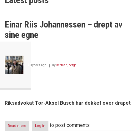
Latest posts
Einar Riis Johannessen – drept av
sine egne
10 years ago
By
hermanjberge
Riksadvokat Tor-Aksel Busch har dekket over drapet
to post comments
Read more
about
Log in
Einar
Riis