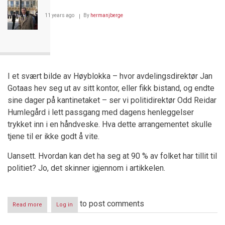
11 years ago
By
hermanjberge
I et svært bilde av Høyblokka – hvor avdelingsdirektør Jan
Gotaas hev seg ut av sitt kontor, eller fikk bistand, og endte
sine dager på kantinetaket – ser vi politidirektør Odd Reidar
Humlegård i lett passgang med dagens henleggelser
trykket inn i en håndveske. Hva dette arrangementet skulle
tjene til er ikke godt å vite.
Uansett. Hvordan kan det ha seg at 90 % av folket har tillit til
politiet? Jo, det skinner igjennom i artikkelen.
to post comments
Read more
about
Log in
Politiet
gikk