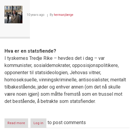
-
Ett
skritt
10 years ago
By
hermanjberge
i
riktig
retning
Hva er en statsfiende?
I tyskernes Tredje Rike – hevdes det i dag – var
kommunister, sosialdemokrater, opposisjonspolitikere,
opponenter til statsideologien, Jehovas vitner,
homoseksuelle, vinningskriminelle, antisosialister, mentalt
tilbakestående, jøder og enhver annen (om det nå skulle
være noen igjen) som måtte fremstå som en trussel mot
det bestående, å betrakte som statsfiender.
to post comments
Read more
about
Log in
Statsfienden