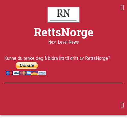
Skip
to
main
content
RettsNorge
Next Level News
Kunne du tenke deg å bidra litt til drift av RettsNorge?
facebook
twitter
google-
plus