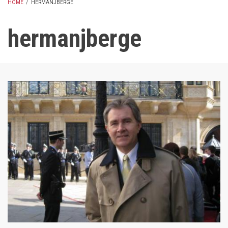
HOME
/
HERMANJBERGE
BREADCRUMB
hermanjberge