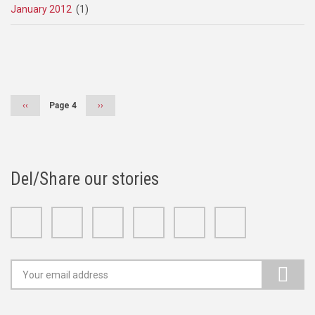
January 2012
(1)
Pagination
Previous
‹‹
Page 4
Next
››
page
page
Del/Share our stories
Facebook
Twitter
Google+
Linkedin
Youtube
Instagram