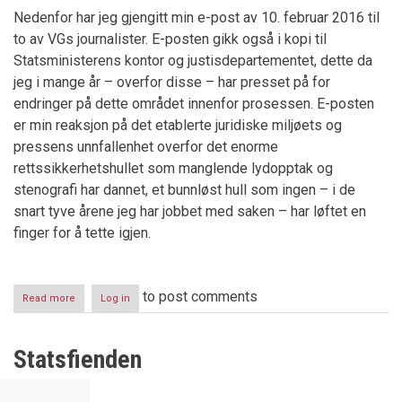
Nedenfor har jeg gjengitt min e-post av 10. februar 2016 til
to av VGs journalister. E-posten gikk også i kopi til
Statsministerens kontor og justisdepartementet, dette da
jeg i mange år – overfor disse – har presset på for
endringer på dette området innenfor prosessen. E-posten
er min reaksjon på det etablerte juridiske miljøets og
pressens unnfallenhet overfor det enorme
rettssikkerhetshullet som manglende lydopptak og
stenografi har dannet, et bunnløst hull som ingen – i de
snart tyve årene jeg har jobbet med saken – har løftet en
finger for å tette igjen.
to post comments
Read more
about
Log in
Lydopptak
og
stenografi
Statsfienden
i
norske
rettssaler