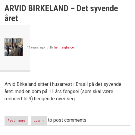
fra
ARVID BIRKELAND – Det syvende
mistillit
til
året
fullstendig
tillit
på
bare
timer
11 years ago
By
hermanjberge
Arvid Birkeland sitter i husarrest i Brasil på det syvende
året, med en dom på 11 års fengsel (som skal være
redusert til 9) hengende over seg.
to post comments
Read more
about
Log in
ARVID
BIRKELAND