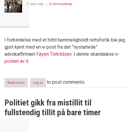
11 years ago
By
hermanjberge
I forbindelse med et hittil hemmeligholdt rettsforlik ble jeg
gjort kjent med en e-post fra det ”nystartede”
advokatfirmaet
Føyen Torkildsen
. I denne skandaløse
e-
posten av 6.
to post comments
Read more
about
Log in
Ny
skandale
i
Politiet gikk fra mistillit til
norsk
rettsvesen
fullstendig tillit på bare timer