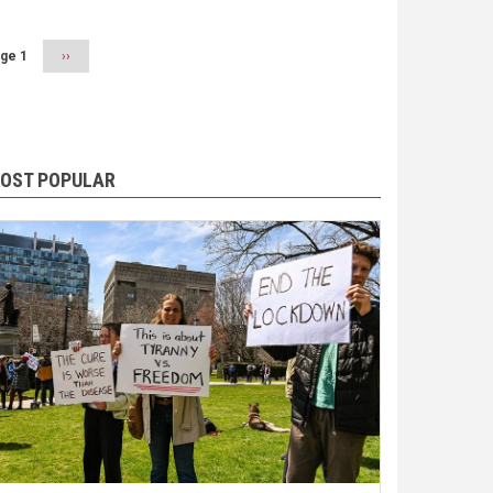
ge 1
Next
››
page
OST POPULAR