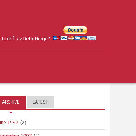
t til drift av RettsNorge?
facebook
twitter
google-
plus
ARCHIVE
LATEST
une 1997
(2)