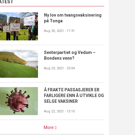
ATEST
Ny lov om tvangsvaksinering
på Tonga
Aug 30, 2021 - 17:31
Senterpartiet og Vedum –
Bondens venn?
Aug 23, 2021 - 23:04
Å FRAKTE PASSASJERER ER
FARLIGERE ENN Å UTVIKLE OG
SELGE VAKSINER
Aug 22, 2021 - 13:10
More