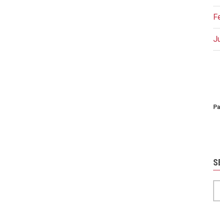
F
J
P
Pa
S
S