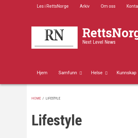
Skip
Les i RettsNorge
Arkiv
Om oss
Konta
to
main
content
RettsNor
Next Level News
Hjem
Samfunn
Helse
Kunnskap
HOME
/
LIFESTYLE
BREADCRUMB
Lifestyle