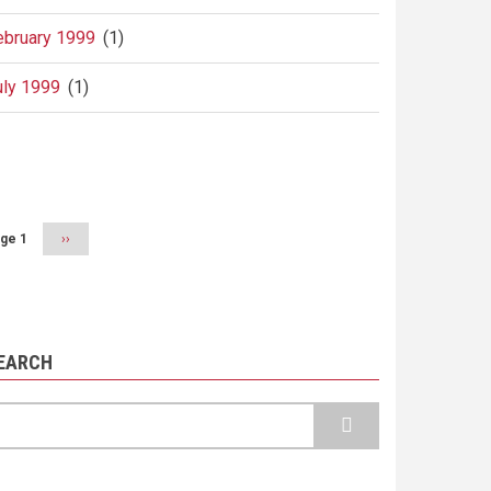
ebruary 1999
(1)
uly 1999
(1)
agination
ge 1
Next
››
page
EARCH
earch