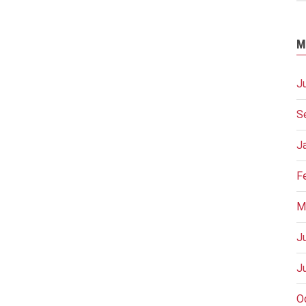
M
J
S
J
F
M
J
J
O