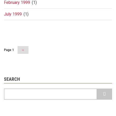
February 1999
(1)
July 1999
(1)
Pagination
Page 1
Next
››
page
SEARCH
Search