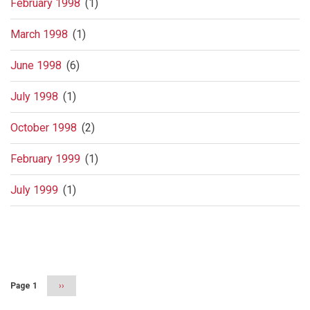
February 1998
(1)
March 1998
(1)
June 1998
(6)
July 1998
(1)
October 1998
(2)
February 1999
(1)
July 1999
(1)
Pagination
Page 1
Next
››
page