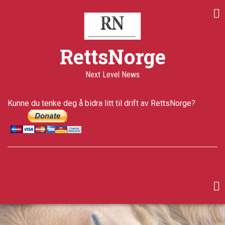
Skip
to
main
content
RettsNorge
Next Level News
Kunne du tenke deg å bidra litt til drift av RettsNorge?
facebook
twitter
google-
plus