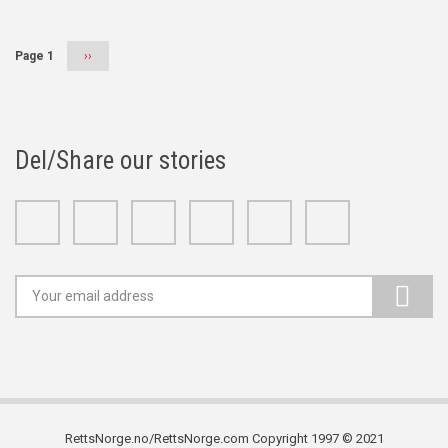
Page 1
Next
››
page
Del/Share our stories
Facebook
Twitter
Google+
Linkedin
Youtube
Instagram
RettsNorge.no/RettsNorge.com Copyright 1997 © 2021