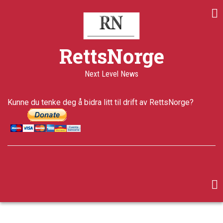
Skip
to
main
content
RettsNorge
Next Level News
Kunne du tenke deg å bidra litt til drift av RettsNorge?
facebook
twitter
google-
plus