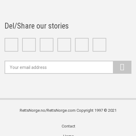
Del/Share our stories
Facebook
Twitter
Google+
Linkedin
Youtube
Instagram
RettsNorge.no/RettsNorge.com Copyright 1997 © 2021
Contact
Subfooter