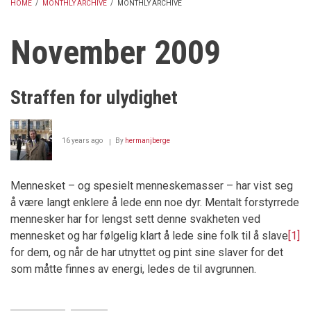
HOME
/
MONTHLY ARCHIVE
/
MONTHLY ARCHIVE
BREADCRUMB
November 2009
Straffen for ulydighet
16 years ago
By
hermanjberge
Mennesket – og spesielt menneskemasser – har vist seg
å være langt enklere å lede enn noe dyr. Mentalt forstyrrede
mennesker har for lengst sett denne svakheten ved
mennesket og har følgelig klart å lede sine folk til å slave
[1]
for dem, og når de har utnyttet og pint sine slaver for det
som måtte finnes av energi, ledes de til avgrunnen.