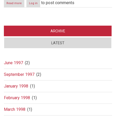
to post comments
Read more
about
Log in
Straffen
for
ulydighet
ARCHIVE
LATEST
June 1997
(2)
September 1997
(2)
January 1998
(1)
February 1998
(1)
March 1998
(1)