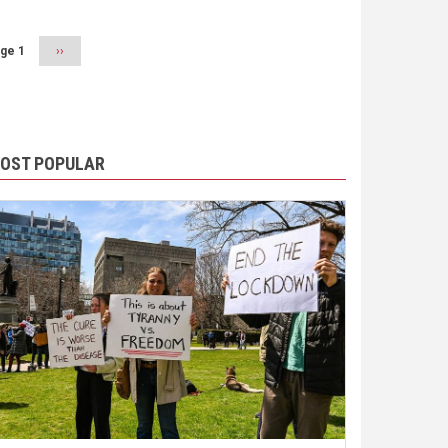
ge 1
Next
››
page
OST POPULAR