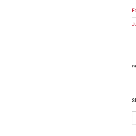
F
J
P
Pa
S
S