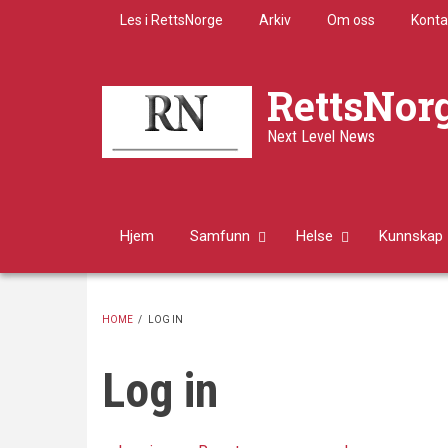
Skip
Les i RettsNorge
Arkiv
Om oss
Konta
to
main
content
RettsNor
Next Level News
Hjem
Samfunn
Helse
Kunnskap
HOME
/
LOG IN
BREADCRUMB
Log in