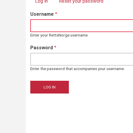
Log in
(active tab)
Reset your password
Primary
Username
tabs
Enter your RettsNorge username.
Password
Enter the password that accompanies your username.