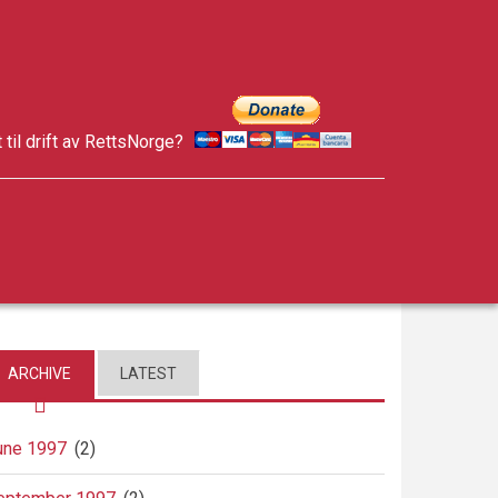
t til drift av RettsNorge?
facebook
twitter
google-
plus
ARCHIVE
LATEST
une 1997
(2)