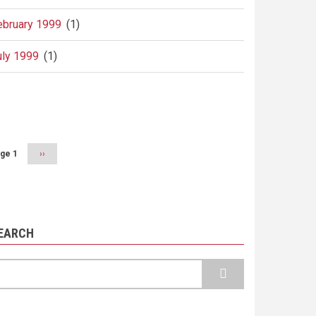
ebruary 1999
(1)
uly 1999
(1)
agination
ge 1
Next
››
page
EARCH
earch