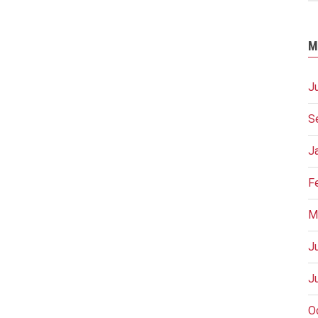
M
J
S
J
F
M
J
J
O