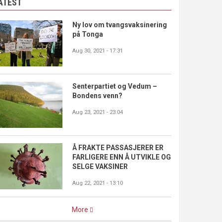
ATEST
Ny lov om tvangsvaksinering
på Tonga
Aug 30, 2021 - 17:31
Senterpartiet og Vedum –
Bondens venn?
Aug 23, 2021 - 23:04
Å FRAKTE PASSASJERER ER
FARLIGERE ENN Å UTVIKLE OG
SELGE VAKSINER
Aug 22, 2021 - 13:10
More