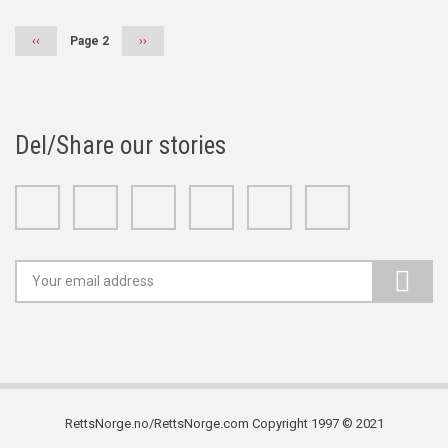
Previous
‹‹
Page 2
Next
››
page
page
Del/Share our stories
Facebook
Twitter
Google+
Linkedin
Youtube
Instagram
RettsNorge.no/RettsNorge.com Copyright 1997 © 2021