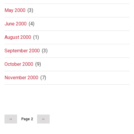
May 2000
(3)
June 2000
(4)
August 2000
(1)
September 2000
(3)
October 2000
(9)
November 2000
(7)
Pagination
Previous
‹‹
Page 2
Next
››
page
page