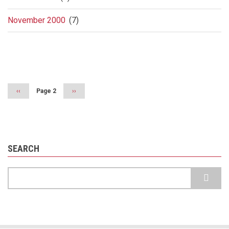
November 2000
(7)
Pagination
Previous
‹‹
Page 2
Next
››
page
page
SEARCH
Search