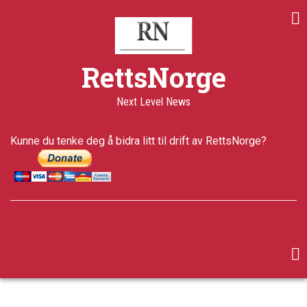
Skip
to
main
content
RettsNorge
Next Level News
Kunne du tenke deg å bidra litt til drift av RettsNorge?
facebook
twitter
google-
plus