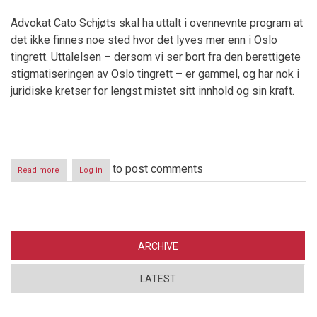
Advokat Cato Schjøts skal ha uttalt i ovennevnte program at
det ikke finnes noe sted hvor det lyves mer enn i Oslo
tingrett. Uttalelsen – dersom vi ser bort fra den berettigete
stigmatiseringen av Oslo tingrett – er gammel, og har nok i
juridiske kretser for lengst mistet sitt innhold og sin kraft.
to post comments
Read more
about
Log in
Løgn
i
Norske
rettssaler
-
brev
ARCHIVE
til
justisminister
LATEST
Dørum