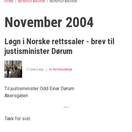
HOME
/
MONTHLY ARCHIVE
/
MONTHLY ARCHIVE
BREADCRUMB
November 2004
Løgn i Norske rettssaler - brev til
justisminister Dørum
21 years ago
By
hermanjberge
Til justisminister Odd Einar Dørum
Akersgaten
---
Takk for sist.