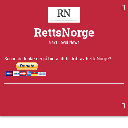
Skip
to
main
content
RettsNorge
Next Level News
Kunne du tenke deg å bidra litt til drift av RettsNorge?
facebook
twitter
google-
plus