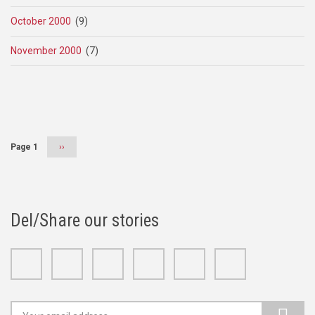
October 2000
(9)
November 2000
(7)
Pagination
Page 1
Next
››
page
Del/Share our stories
Facebook
Twitter
Google+
Linkedin
Youtube
Instagram