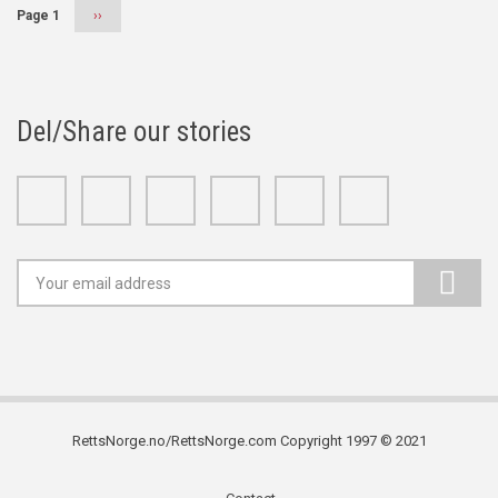
Page 1
Next
››
page
Del/Share our stories
Facebook
Twitter
Google+
Linkedin
Youtube
Instagram
RettsNorge.no/RettsNorge.com Copyright 1997 © 2021