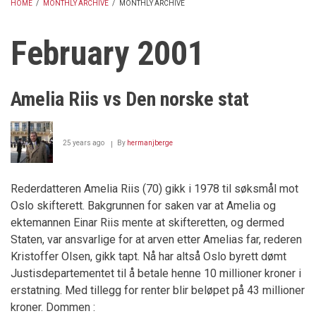
HOME
/
MONTHLY ARCHIVE
/
MONTHLY ARCHIVE
BREADCRUMB
February 2001
Amelia Riis vs Den norske stat
25 years ago
By
hermanjberge
Rederdatteren Amelia Riis (70) gikk i 1978 til søksmål mot
Oslo skifterett. Bakgrunnen for saken var at Amelia og
ektemannen Einar Riis mente at skifteretten, og dermed
Staten, var ansvarlige for at arven etter Amelias far, rederen
Kristoffer Olsen, gikk tapt. Nå har altså Oslo byrett dømt
Justisdepartementet til å betale henne 10 millioner kroner i
erstatning. Med tillegg for renter blir beløpet på 43 millioner
kroner. Dommen :