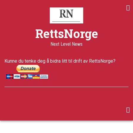
Skip
to
main
content
RettsNorge
Next Level News
Kunne du tenke deg å bidra litt til drift av RettsNorge?
facebook
twitter
google-
plus