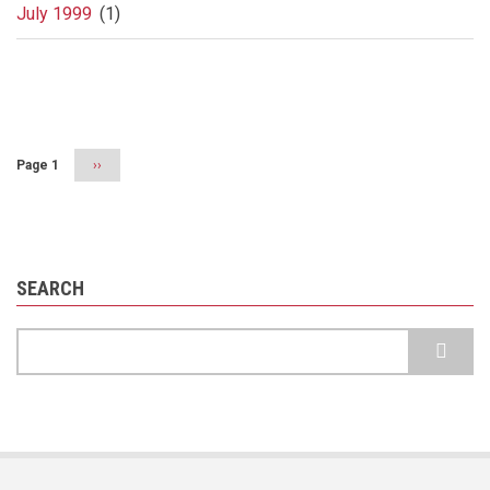
July 1999
(1)
Pagination
Page 1
Next
››
page
SEARCH
Search