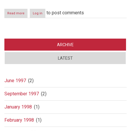
to post comments
Read more
about
Log in
Amelia
Riis
vs
Den
norske
stat
ARCHIVE
LATEST
June 1997
(2)
September 1997
(2)
January 1998
(1)
February 1998
(1)