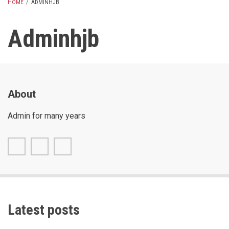
HOME
/
ADMINHJB
BREADCRUMB
Adminhjb
About
Admin for many years
facebook
twitter
linkedin
Latest posts