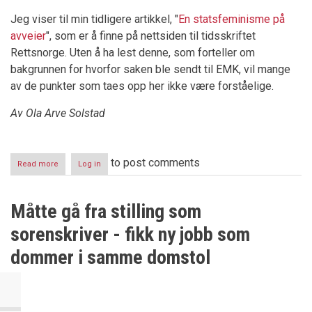
Jeg viser til min tidligere artikkel, "
En statsfeminisme på
avveier
", som er å finne på nettsiden til tidsskriftet
Rettsnorge. Uten å ha lest denne, som forteller om
bakgrunnen for hvorfor saken ble sendt til EMK, vil mange
av de punkter som taes opp her ikke være forståelige.
Av Ola Arve Solstad
to post comments
Read more
about
Log in
Adoptivbarn,
adoptivfedre
og
Måtte gå fra stilling som
adoptivgiverland
gjort
sorenskriver - fikk ny jobb som
rettsløse
dommer i samme domstol