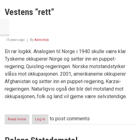
Vestens ”rett”
15 years ago
By
Adminhjb
En rar logikk. Analogien til Norge i 1940 skulle være klar.
Tyskerne okkuperer Norge og setter inn en puppet-
regjering; Quisling-regjeringen. Norske motstandstyrker
slåss mot okkupasjonen. 2001, amerikanerne okkuperer
Afghanistan og setter inn en puppet-regjering, Karzai-
regjeringen. Naturligvis også der blir det motstand mot
okkupasjonen, folk og land vil gjerne være selvstendige.
to post comments
Read more
about
Log in
Vestens
”rett”