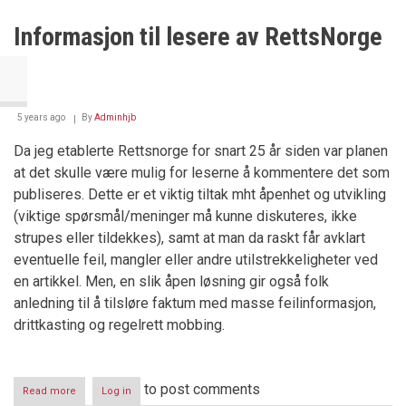
Informasjon til lesere av RettsNorge
5 years ago
By
Adminhjb
Da jeg etablerte Rettsnorge for snart 25 år siden var planen
at det skulle være mulig for leserne å kommentere det som
publiseres. Dette er et viktig tiltak mht åpenhet og utvikling
(viktige spørsmål/meninger må kunne diskuteres, ikke
strupes eller tildekkes), samt at man da raskt får avklart
eventuelle feil, mangler eller andre utilstrekkeligheter ved
en artikkel. Men, en slik åpen løsning gir også folk
anledning til å tilsløre faktum med masse feilinformasjon,
drittkasting og regelrett mobbing.
to post comments
Read more
about
Log in