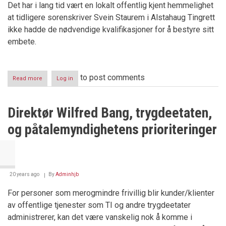
Det har i lang tid vært en lokalt offentlig kjent hemmelighet
at tidligere sorenskriver Svein Staurem i Alstahaug Tingrett
ikke hadde de nødvendige kvalifikasjoner for å bestyre sitt
embete.
to post comments
Read more
about
Log in
Måtte
gå
fra
Direktør Wilfred Bang, trygdeetaten,
stilling
som
og påtalemyndighetens prioriteringer
sorenskriver
-
fikk
ny
jobb
som
20 years ago
By
Adminhjb
dommer
i
For personer som merogmindre frivillig blir kunder/klienter
samme
av offentlige tjenester som TI og andre trygdeetater
domstol
administrerer, kan det være vanskelig nok å komme i