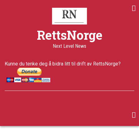
Skip
to
main
content
RettsNorge
Next Level News
Kunne du tenke deg å bidra litt til drift av RettsNorge?
facebook
twitter
google-
plus