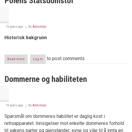
Polens Statsdomstol
15 years ago
By
Adminhjb
Historisk bakgrunn
to post comments
Read more
about
Log in
Polens
Statsdomstol
Dommerne og habiliteten
19 years ago
By
Adminhjb
Spørsmål om dommeres habilitet er daglig kost i
rettsapparatet. Innsigelser mot enkelte dommeres forhold
til sakens parter og gjenstander; evne og vilje til å innta en