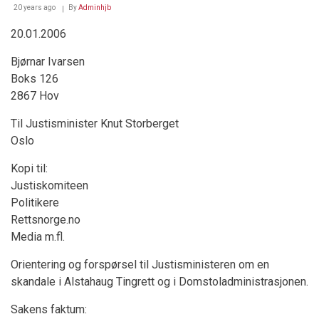
20 years ago
By
Adminhjb
20.01.2006
Bjørnar Ivarsen
Boks 126
2867 Hov
Til Justisminister Knut Storberget
Oslo
Kopi til:
Justiskomiteen
Politikere
Rettsnorge.no
Media m.fl.
Orientering og forspørsel til Justisministeren om en
skandale i Alstahaug Tingrett og i Domstoladministrasjonen.
Sakens faktum: