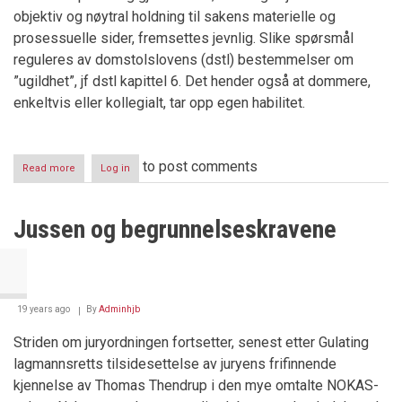
objektiv og nøytral holdning til sakens materielle og
prosessuelle sider, fremsettes jevnlig. Slike spørsmål
reguleres av domstolslovens (dstl) bestemmelser om
”ugildhet”, jf dstl kapittel 6. Det hender også at dommere,
enkeltvis eller kollegialt, tar opp egen habilitet.
to post comments
Read more
about
Log in
Dommerne
og
habiliteten
Jussen og begrunnelseskravene
19 years ago
By
Adminhjb
Striden om juryordningen fortsetter, senest etter Gulating
lagmannsretts tilsidesettelse av juryens frifinnende
kjennelse av Thomas Thendrup i den mye omtalte NOKAS-