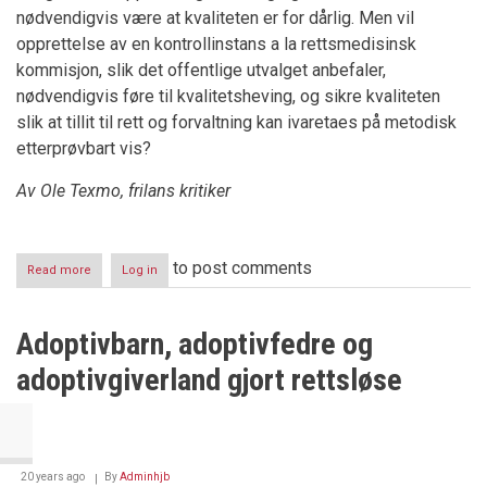
nødvendigvis være at kvaliteten er for dårlig. Men vil
opprettelse av en kontrollinstans a la rettsmedisinsk
kommisjon, slik det offentlige utvalget anbefaler,
nødvendigvis føre til kvalitetsheving, og sikre kvaliteten
slik at tillit til rett og forvaltning kan ivaretaes på metodisk
etterprøvbart vis?
Av Ole Texmo, frilans kritiker
to post comments
Read more
about
Log in
Keiserens
nye
havrepassere
Adoptivbarn, adoptivfedre og
adoptivgiverland gjort rettsløse
20 years ago
By
Adminhjb