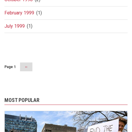
February 1999
(1)
July 1999
(1)
Pagination
Page 1
Next
››
page
MOST POPULAR