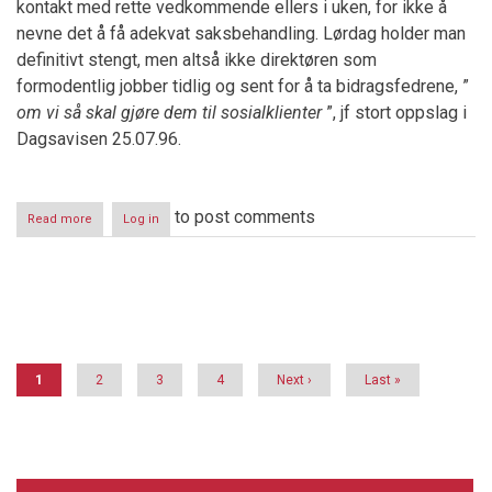
kontakt med rette vedkommende ellers i uken, for ikke å
nevne det å få adekvat saksbehandling. Lørdag holder man
definitivt stengt, men altså ikke direktøren som
formodentlig jobber tidlig og sent for å ta bidragsfedrene, ”
om vi så skal gjøre dem til sosialklienter
”, jf stort oppslag i
Dagsavisen 25.07.96.
to post comments
Read more
about
Log in
Direktør
Wilfred
Bang,
trygdeetaten,
Pagination
og
påtalemyndighetens
prioriteringer
Current
1
Page
2
Page
3
Page
4
Next
Next ›
Last
Last »
page
page
page