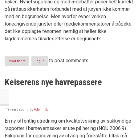
saken. Nyhetsoppslag og media-debatter peker helt korrekt
på rettsusikkerheten forbundet med at juryen ikke kommer
med en begrunnelse. Men hvorfor evner verken
toneangivende jurister eller mediekommentatorer å påpeke
det like opplagte fenomen: nemlig at heller ikke
lagdommernes tilsidesettelse er begrunnet?
to post comments
Read more
about
Log in
Jussen
og
begrunnelseskravene
Keiserens nye havrepassere
19 years ago
By
Adminhjb
En ny offentlig utredning om kvalitetssikring av sakkyndige
rapporter i barnevernsaker er ute på høring (NOU 2006:9).
Bakgrunn for oppnevning av utvalg og foreslåtte tiltak må