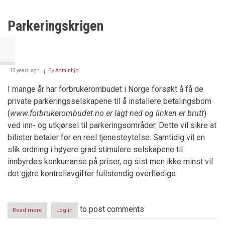
Informasjon
til
lesere
Parkeringskrigen
av
RettsNorge
13 years ago
By
Adminhjb
I mange år har forbrukerombudet i Norge forsøkt å få de
private parkeringsselskapene til å installere betalingsbom
(
www.forbrukerombudet.no er lagt ned
og linken er brutt
)
ved inn- og utkjørsel til parkeringsområder. Dette vil sikre at
bilister betaler for en reel tjenesteytelse. Samtidig vil en
slik ordning i høyere grad stimulere selskapene til
innbyrdes konkurranse på priser, og sist men ikke minst vil
det gjøre kontrollavgifter fullstendig overflødige.
to post comments
Read more
about
Log in
Parkeringskrigen