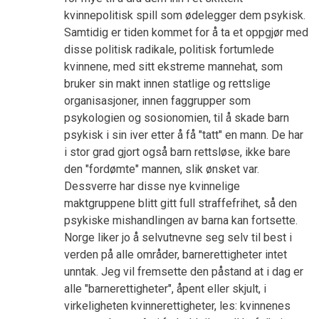
kvinnepolitisk spill som ødelegger dem psykisk.
Samtidig er tiden kommet for å ta et oppgjør med
disse politisk radikale, politisk fortumlede
kvinnene, med sitt ekstreme mannehat, som
bruker sin makt innen statlige og rettslige
organisasjoner, innen faggrupper som
psykologien og sosionomien, til å skade barn
psykisk i sin iver etter å få "tatt" en mann. De har
i stor grad gjort også barn rettsløse, ikke bare
den "fordømte" mannen, slik ønsket var.
Dessverre har disse nye kvinnelige
maktgruppene blitt gitt full straffefrihet, så den
psykiske mishandlingen av barna kan fortsette.
Norge liker jo å selvutnevne seg selv til best i
verden på alle områder, barnerettigheter intet
unntak. Jeg vil fremsette den påstand at i dag er
alle "barnerettigheter", åpent eller skjult, i
virkeligheten kvinnerettigheter, les: kvinnenes