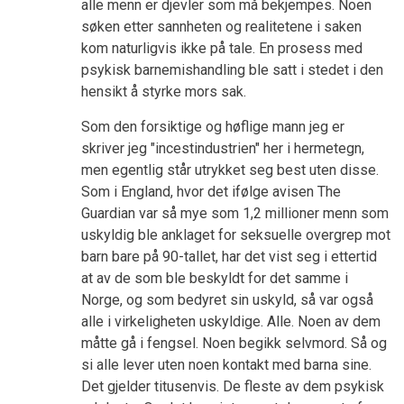
alle menn er djevler som må bekjempes. Noen
søken etter sannheten og realitetene i saken
kom naturligvis ikke på tale. En prosess med
psykisk barnemishandling ble satt i stedet i den
hensikt å styrke mors sak.
Som den forsiktige og høflige mann jeg er
skriver jeg "incestindustrien" her i hermetegn,
men egentlig står utrykket seg best uten disse.
Som i England, hvor det ifølge avisen The
Guardian var så mye som 1,2 millioner menn som
uskyldig ble anklaget for seksuelle overgrep mot
barn bare på 90-tallet, har det vist seg i ettertid
at av de som ble beskyldt for det samme i
Norge, og som bedyret sin uskyld, så var også
alle i virkeligheten uskyldige. Alle. Noen av dem
måtte gå i fengsel. Noen begikk selvmord. Så og
si alle lever uten noen kontakt med barna sine.
Det gjelder titusenvis. De fleste av dem psykisk