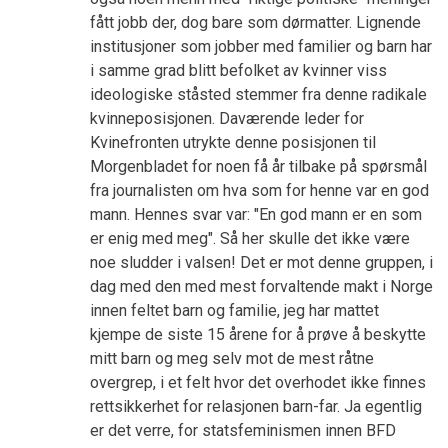
fått jobb der, dog bare som dørmatter. Lignende
institusjoner som jobber med familier og barn har
i samme grad blitt befolket av kvinner viss
ideologiske ståsted stemmer fra denne radikale
kvinneposisjonen. Daværende leder for
Kvinefronten utrykte denne posisjonen til
Morgenbladet for noen få år tilbake på spørsmål
fra journalisten om hva som for henne var en god
mann. Hennes svar var: "En god mann er en som
er enig med meg". Så her skulle det ikke være
noe sludder i valsen! Det er mot denne gruppen, i
dag med den med mest forvaltende makt i Norge
innen feltet barn og familie, jeg har mattet
kjempe de siste 15 årene for å prøve å beskytte
mitt barn og meg selv mot de mest råtne
overgrep, i et felt hvor det overhodet ikke finnes
rettsikkerhet for relasjonen barn-far. Ja egentlig
er det verre, for statsfeminismen innen BFD