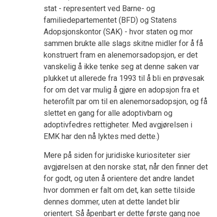
stat - representert ved Barne- og
familiedepartementet (BFD) og Statens
Adopsjonskontor (SAK) - hvor staten og mor
sammen brukte alle slags skitne midler for å få
konstruert fram en alenemorsadopsjon, er det
vanskelig å ikke tenke seg at denne saken var
plukket ut allerede fra 1993 til å bli en prøvesak
for om det var mulig å gjøre en adopsjon fra et
heterofilt par om til en alenemorsadopsjon, og få
slettet en gang for alle adoptivbarn og
adoptivfedres rettigheter. Med avgjørelsen i
EMK har den nå lyktes med dette.)
Mere på siden for juridiske kuriositeter sier
avgjørelsen at den norske stat, når den finner det
for godt, og uten å orientere det andre landet
hvor dommen er falt om det, kan sette tilside
dennes dommer, uten at dette landet blir
orientert. Så åpenbart er dette første gang noe