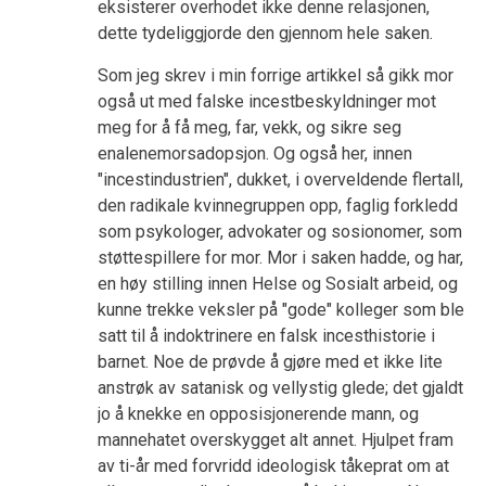
eksisterer overhodet ikke denne relasjonen,
dette tydeliggjorde den gjennom hele saken.
Som jeg skrev i min forrige artikkel så gikk mor
også ut med falske incestbeskyldninger mot
meg for å få meg, far, vekk, og sikre seg
enalenemorsadopsjon. Og også her, innen
"incestindustrien", dukket, i overveldende flertall,
den radikale kvinnegruppen opp, faglig forkledd
som psykologer, advokater og sosionomer, som
støttespillere for mor. Mor i saken hadde, og har,
en høy stilling innen Helse og Sosialt arbeid, og
kunne trekke veksler på "gode" kolleger som ble
satt til å indoktrinere en falsk incesthistorie i
barnet. Noe de prøvde å gjøre med et ikke lite
anstrøk av satanisk og vellystig glede; det gjaldt
jo å knekke en opposisjonerende mann, og
mannehatet overskygget alt annet. Hjulpet fram
av ti-år med forvridd ideologisk tåkeprat om at