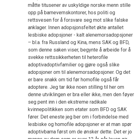
måtte titusener av uskyldige norske menn stille
opp på barnevernskontorer, hos politi og
rettsvesen for å forsvare seg mot slike falske
anklager. Innen adopsjonsfeltet økte antallet
lesbiske adopsjoner - kalt alenemorsadopsjoner
– bl.a. fra Russland og Kina, mens SAK og BFD,
som denne saken viser, begynte å arbeide for å
svekke rettssikkerheten til heterofile
adoptivadoptivfamilier og gjøre også slike
adopsjoner om til alenemorsadopsjoner. Og det
er bare snakk om tid før homofile også får
adoptere. Jeg tar ikke noen stilling til her om
denne utviklingen er bra eller ikke, men den føyer
seg pent inn i den ekstreme radikale
kvinnepolitikken som etater som BFD og SAK
fører. Det eneste jeg ber om i forbindelse med
lesbiske og homofile adopsjoner er at man spør
adoptivbarna først om de ønsker dette. Det er jo