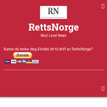
Skip
to
main
content
RettsNorge
Next Level News
Kunne du tenke deg å bidra litt til drift av RettsNorge?
facebook
twitter
google-
plus