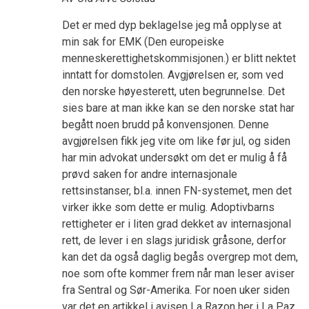
Det er med dyp beklagelse jeg må opplyse at
min sak for EMK (Den europeiske
menneskerettighetskommisjonen.) er blitt nektet
inntatt for domstolen. Avgjørelsen er, som ved
den norske høyesterett, uten begrunnelse. Det
sies bare at man ikke kan se den norske stat har
begått noen brudd på konvensjonen. Denne
avgjørelsen fikk jeg vite om like før jul, og siden
har min advokat undersøkt om det er mulig å få
prøvd saken for andre internasjonale
rettsinstanser, bl.a. innen FN-systemet, men det
virker ikke som dette er mulig. Adoptivbarns
rettigheter er i liten grad dekket av internasjonal
rett, de lever i en slags juridisk gråsone, derfor
kan det da også daglig begås overgrep mot dem,
noe som ofte kommer frem når man leser aviser
fra Sentral og Sør-Amerika. For noen uker siden
var det en artikkel i avisen La Razon her i La Paz