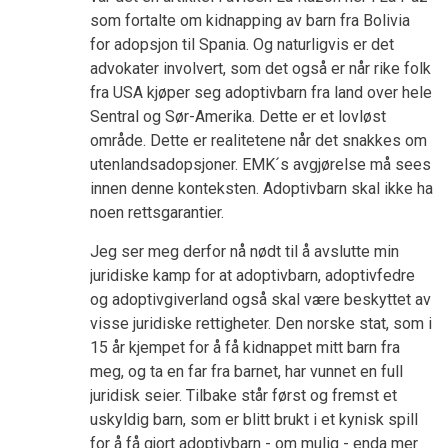
som fortalte om kidnapping av barn fra Bolivia
for adopsjon til Spania. Og naturligvis er det
advokater involvert, som det også er når rike folk
fra USA kjøper seg adoptivbarn fra land over hele
Sentral og Sør-Amerika. Dette er et lovløst
område. Dette er realitetene når det snakkes om
utenlandsadopsjoner. EMK´s avgjørelse må sees
innen denne konteksten. Adoptivbarn skal ikke ha
noen rettsgarantier.
Jeg ser meg derfor nå nødt til å avslutte min
juridiske kamp for at adoptivbarn, adoptivfedre
og adoptivgiverland også skal være beskyttet av
visse juridiske rettigheter. Den norske stat, som i
15 år kjempet for å få kidnappet mitt barn fra
meg, og ta en far fra barnet, har vunnet en full
juridisk seier. Tilbake står først og fremst et
uskyldig barn, som er blitt brukt i et kynisk spill
for å få gjort adoptivbarn - om mulig - enda mer