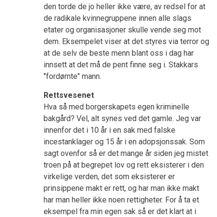
den torde de jo heller ikke være, av redsel for at
de radikale kvinnegruppene innen alle slags
etater og organisasjoner skulle vende seg mot
dem. Eksempelet viser at det styres via terror og
at de selv de beste menn blant oss i dag har
innsett at det må de pent finne seg i. Stakkars
"fordømte" mann.
Rettsvesenet
Hva så med borgerskapets egen kriminelle
bakgård? Vel, alt synes ved det gamle. Jeg var
innenfor det i 10 år i en sak med falske
incestanklager og 15 år i en adopsjonssak. Som
sagt ovenfor så er det mange år siden jeg mistet
troen på at begrepet lov og rett eksisterer i den
virkelige verden, det som eksisterer er
prinsippene makt er rett, og har man ikke makt
har man heller ikke noen rettigheter. For å ta et
eksempel fra min egen sak så er det klart at i