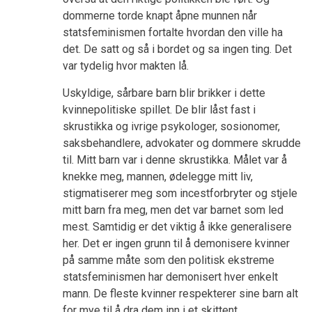
dommerne torde knapt åpne munnen når
statsfeminismen fortalte hvordan den ville ha
det. De satt og så i bordet og sa ingen ting. Det
var tydelig hvor makten lå.
Uskyldige, sårbare barn blir brikker i dette
kvinnepolitiske spillet. De blir låst fast i
skrustikka og ivrige psykologer, sosionomer,
saksbehandlere, advokater og dommere skrudde
til. Mitt barn var i denne skrustikka. Målet var å
knekke meg, mannen, ødelegge mitt liv,
stigmatiserer meg som incestforbryter og stjele
mitt barn fra meg, men det var barnet som led
mest. Samtidig er det viktig å ikke generalisere
her. Det er ingen grunn til å demonisere kvinner
på samme måte som den politisk ekstreme
statsfeminismen har demonisert hver enkelt
mann. De fleste kvinner respekterer sine barn alt
for mye til å dra dem inn i et skittent