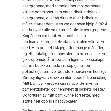
et 50 siders skriv som i detalj viste til alle
overgrepene, med anmeldelser mot personer i
viktige posisjoner som enten direkte deltok i
overgrepene, eller på direkte eller indirekte
måter støttet dem. Men var det noen hjelp å få? Å
nei, her ville alle være med å støtte overgrepene.
Korpånden var total. Hos politiet, hos
stadsadvokater, ja selv riksadvokaten ville være
med. Hos politiet fikk jeg etter mange måneder,
og etter utallige forespørsler om hvordan saken
gikk, oppnådd å få noe som lignet en kassalapp
du får i butikken, nede i resepsjonen på
politistasjonen, hvor det sto at saken var henlagt.
Sannsynligvis var saken aldri oppe til behandling.
Mitt barn var verdt en kassalapp. Så mye for
barnerettigheter og "hensynet til barnets beste."
Og torturen av mitt barn kunne fortsette, med
støtte helt opp til riksadvokaten.
Og jeg skrev til barneministeren om hvordan man