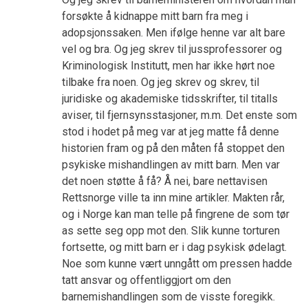
forsøkte å kidnappe mitt barn fra meg i
adopsjonssaken. Men ifølge henne var alt bare
vel og bra. Og jeg skrev til jussprofessorer og
Kriminologisk Institutt, men har ikke hørt noe
tilbake fra noen. Og jeg skrev og skrev, til
juridiske og akademiske tidsskrifter, til titalls
aviser, til fjernsynsstasjoner, m.m. Det enste som
stod i hodet på meg var at jeg matte få denne
historien fram og på den måten få stoppet den
psykiske mishandlingen av mitt barn. Men var
det noen støtte å få? Å nei, bare nettavisen
Rettsnorge ville ta inn mine artikler. Makten rår,
og i Norge kan man telle på fingrene de som tør
as sette seg opp mot den. Slik kunne torturen
fortsette, og mitt barn er i dag psykisk ødelagt.
Noe som kunne vært unngått om pressen hadde
tatt ansvar og offentliggjort om den
barnemishandlingen som de visste foregikk.