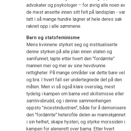
advokater og psykologer – for øvrig alle noen av
de mest ansette innen sitt felt på landsplan - var
tatt i så mange hundre løgner at hele deres sak
raknet opp i alle sømmene.
Barn og statsfeminisme
Mens kvinnene styrket seg og institualiserte
denne styrken på alle plan innen staten og
samfunnet, tapte etter hvert den "fordømte"
mannen mer og mer av sine hevdvunne
rettigheter. På mange områder var dette bare vel
og bra. I hvert fall ser undertegnede det på den
måten. Men vi så også klare overslag, mest
tydelig i kampen om barna ved skillsmisse eller
samlivsbrudd, og i denne sammenhengen
oppsto "incestindustrien", både for å demonisere
den "fordømte" heterofile delen av mannskjønnet
i sin helhet, skape hysteri, og styrke morssiden i
kampen for alenerett over barna. Etter hvert