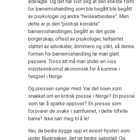
ødelagte. Og det har vist seg at den eneste form
for barnemishandling som ble begått ble begått
av psykologer og andre "helsearbeidere". Men
dette er jo den "politisk korrekte"
barnemishandlingen, begått av det gode
borgerskap, oftest av psykologer, helhjertet
støttet av advokater, dommere og slikt, så denne
formen for barnemishandling lar man glatt
passere. Tross alt må man under en viss
minsteinnkomst økonomisk for å komme i
fengsel i Norge.
Og pressen synger med. Var det noen som
snakket om en kritisk presse i Norge? En presse
som tør å sparke oppover? En presse som
forsvarer de svake i samfunnet, i dette tilfelle
barna? Ikke narr meg til å le!
Nei, da bedre bygge opp et incest-hysteri som
under Bjugnsaken, det gir bedre salgstall. Og