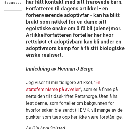
har fått kontakt med sitt frarøvede barn.
5 years ago
Forfatteren til dagens artikkel - en
forhenværende adoptivfar - kan ha blitt
brukt som nøkkel for en dame sitt
egoistiske ønske om å få bli (alene)mor.
Artikkelforfatteren forteller her hvor
rettsløst et adoptivbarn kan bli under en
adoptivmors kamp for å få sitt biologiske
ønske realisert.
Innledning av Herman J Berge
Jeg viser til min tidligere artikkel, "
En
statsfeminisme på avveier
", som er å finne på
nettsiden til tidsskriftet Rettsnorge. Uten å ha
lest denne, som forteller om bakgrunnen for
hvorfor saken ble sendt til EMK, vil mange av de
punkter som taes opp her ikke være forståelige.
Av Ola Arve Solstad