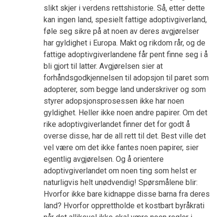
slikt skjer i verdens rettshistorie. Så, etter dette
kan ingen land, spesielt fattige adoptivgiverland,
føle seg sikre på at noen av deres avgjørelser
har gyldighet i Europa. Makt og rikdom rår, og de
fattige adoptivgiverlandene får pent finne seg i å
bli gjort til latter. Avgjørelsen sier at
forhåndsgodkjennelsen til adopsjon til paret som
adopterer, som begge land underskriver og som
styrer adopsjonsprosessen ikke har noen
gyldighet. Heller ikke noen andre papirer. Om det
rike adoptivgiverlandet finner det for godt å
overse disse, har de all rett til det. Best ville det
vel være om det ikke fantes noen papirer, sier
egentlig avgjørelsen. Og å orientere
adoptivgiverlandet om noen ting som helst er
naturligvis helt unødvendig! Spørsmålene blir:
Hvorfor ikke bare kidnappe disse barna fra deres
land? Hvorfor opprettholde et kostbart byråkrati