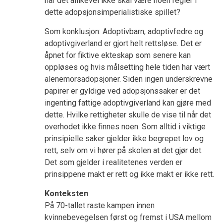
når det allikevel ikke skal være noen regler i
dette adopsjonsimperialistiske spillet?
Som konklusjon: Adoptivbarn, adoptivfedre og
adoptivgiverland er gjort helt rettsløse. Det er
åpnet for fiktive ekteskap som senere kan
oppløses og hvis målsetting hele tiden har vært
alenemorsadopsjoner. Siden ingen underskrevne
papirer er gyldige ved adopsjonssaker er det
ingenting fattige adoptivgiverland kan gjøre med
dette. Hvilke rettigheter skulle de vise til når det
overhodet ikke finnes noen. Som alltid i viktige
prinsipielle saker gjelder ikke begrepet lov og
rett, selv om vi hører på skolen at det gjør det.
Det som gjelder i realitetenes verden er
prinsippene makt er rett og ikke makt er ikke rett.
Konteksten
På 70-tallet raste kampen innen
kvinnebevegelsen først og fremst i USA mellom