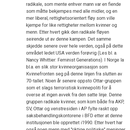
radikale, som mente enhver mann var en fiende
som måtte bekjempes med alle midler, og en
mer liberal, rettighetsorientert fløy som ville
kjempe for like rettigheter mellom kvinner og
menn. Etter hvert gikk den radikale fløyen
seirende ut av denne kampen. Det samme
skjedde senere over hele verden, også på dette
området ledet USA verden forøvrig (Les bl. a.
Nancy Whittier: Feminist Generations). I Norge la
bl.a. en slik stor kvinneorganisasjon som
Kvinnefronten seg på denne linjen fra slutten av
70-tallet. Noen år senere oppsto Ottar-gruppen
som et slags terroristisk kvinnepoliti for å
overse at ingen avvek fra den satte linje. Denne
gruppen radikale kvinner, som kom både fra AKP,
SV, Ottar og venstresiden i AP fylte raskt opp
saksbehandlingskontorene i BFD etter at denne
institusjonen ble opprettet i1990. Etter hvert har
også noen menn med "riktige politiske" meninger