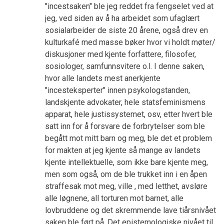
"incestsaken" ble jeg reddet fra fengselet ved at
jeg, ved siden av å ha arbeidet som ufaglært
sosialarbeider de siste 20 årene, også drev en
kulturkafé med masse bøker hvor vi holdt møter/
diskusjoner med kjente forfattere, filosofer,
sosiologer, samfunnsvitere o.l. I denne saken,
hvor alle landets mest anerkjente
"incesteksperter" innen psykologstanden,
landskjente advokater, hele statsfeminismens
apparat, hele justissystemet, osv, etter hvert ble
satt inn for å forsvare de forbrytelser som ble
begått mot mitt barn og meg, ble det et problem
for makten at jeg kjente så mange av landets
kjente intellektuelle, som ikke bare kjente meg,
men som også, om de ble trukket inn i en åpen
straffesak mot meg, ville , med letthet, avsløre
alle løgnene, all torturen mot barnet, alle
lovbruddene og det skremmende lave tiårsnivået
saken ble ført på. Det epistemologiske nivået til