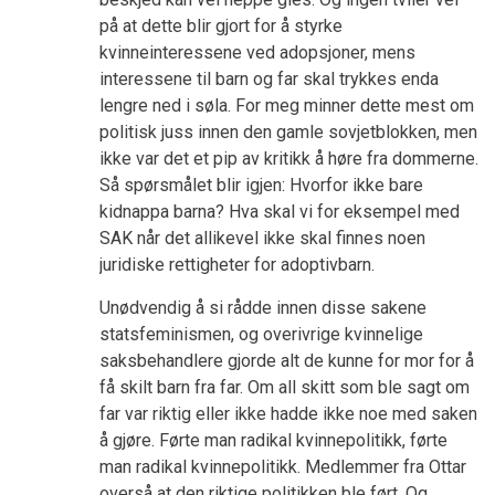
på at dette blir gjort for å styrke
kvinneinteressene ved adopsjoner, mens
interessene til barn og far skal trykkes enda
lengre ned i søla. For meg minner dette mest om
politisk juss innen den gamle sovjetblokken, men
ikke var det et pip av kritikk å høre fra dommerne.
Så spørsmålet blir igjen: Hvorfor ikke bare
kidnappa barna? Hva skal vi for eksempel med
SAK når det allikevel ikke skal finnes noen
juridiske rettigheter for adoptivbarn.
Unødvendig å si rådde innen disse sakene
statsfeminismen, og overivrige kvinnelige
saksbehandlere gjorde alt de kunne for mor for å
få skilt barn fra far. Om all skitt som ble sagt om
far var riktig eller ikke hadde ikke noe med saken
å gjøre. Førte man radikal kvinnepolitikk, førte
man radikal kvinnepolitikk. Medlemmer fra Ottar
overså at den riktige politikken ble ført. Og