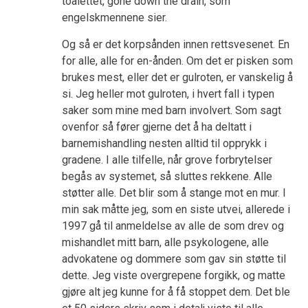
toalettet, gone down the drain, som
engelskmennene sier.
Og så er det korpsånden innen rettsvesenet. En
for alle, alle for en-ånden. Om det er pisken som
brukes mest, eller det er gulroten, er vanskelig å
si. Jeg heller mot gulroten, i hvert fall i typen
saker som mine med barn involvert. Som sagt
ovenfor så fører gjerne det å ha deltatt i
barnemishandling nesten alltid til opprykk i
gradene. I alle tilfelle, når grove forbrytelser
begås av systemet, så sluttes rekkene. Alle
støtter alle. Det blir som å stange mot en mur. I
min sak måtte jeg, som en siste utvei, allerede i
1997 gå til anmeldelse av alle de som drev og
mishandlet mitt barn, alle psykologene, alle
advokatene og dommere som gav sin støtte til
dette. Jeg viste overgrepene forgikk, og matte
gjøre alt jeg kunne for å få stoppet dem. Det ble