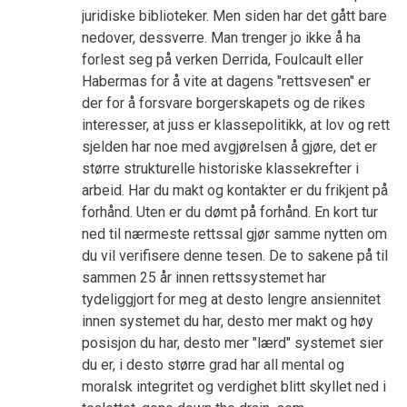
juridiske biblioteker. Men siden har det gått bare
nedover, dessverre. Man trenger jo ikke å ha
forlest seg på verken Derrida, Foulcault eller
Habermas for å vite at dagens "rettsvesen" er
der for å forsvare borgerskapets og de rikes
interesser, at juss er klassepolitikk, at lov og rett
sjelden har noe med avgjørelsen å gjøre, det er
større strukturelle historiske klassekrefter i
arbeid. Har du makt og kontakter er du frikjent på
forhånd. Uten er du dømt på forhånd. En kort tur
ned til nærmeste rettssal gjør samme nytten om
du vil verifisere denne tesen. De to sakene på til
sammen 25 år innen rettssystemet har
tydeliggjort for meg at desto lengre ansiennitet
innen systemet du har, desto mer makt og høy
posisjon du har, desto mer "lærd" systemet sier
du er, i desto større grad har all mental og
moralsk integritet og verdighet blitt skyllet ned i