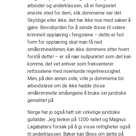
arbeider og underklassen, så er fengselet
eneste sted for dem, slik dommerne ser det.
Skyldige eller ikke, det har ikke noe med saken å
gjøre. Bevisbyrden for å sende disse til videre
kriminell opplæring i fengslene – dette er feil
form for opplæring skal man få ned
småkriminaliteten; kan ikke dommere etter hvert
forstå dette! – er så nær nullpunktet som det kan
komme, det vet enhver som frekventerer
rettssalene med noenlunde regelmessighet.
Men, på den annen side, ville jo dommerne bli
arbeidsløse om de ikke hadde disse
småkriminelle småungene å bruke sin juridiske
genialitet på.
Norge har jo også hatt sin virkelige juridiske
gullalder. Jeg tenker på 1200-tallet og Magnus
Lagabøters forsøk på å gi visse rettigheter også
til underklassen. Bøker kan lånes om dette på