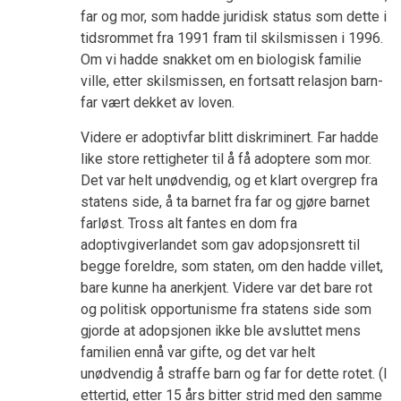
far og mor, som hadde juridisk status som dette i
tidsrommet fra 1991 fram til skilsmissen i 1996.
Om vi hadde snakket om en biologisk familie
ville, etter skilsmissen, en fortsatt relasjon barn-
far vært dekket av loven.
Videre er adoptivfar blitt diskriminert. Far hadde
like store rettigheter til å få adoptere som mor.
Det var helt unødvendig, og et klart overgrep fra
statens side, å ta barnet fra far og gjøre barnet
farløst. Tross alt fantes en dom fra
adoptivgiverlandet som gav adopsjonsrett til
begge foreldre, som staten, om den hadde villet,
bare kunne ha anerkjent. Videre var det bare rot
og politisk opportunisme fra statens side som
gjorde at adopsjonen ikke ble avsluttet mens
familien ennå var gifte, og det var helt
unødvendig å straffe barn og far for dette rotet. (I
ettertid, etter 15 års bitter strid med den samme