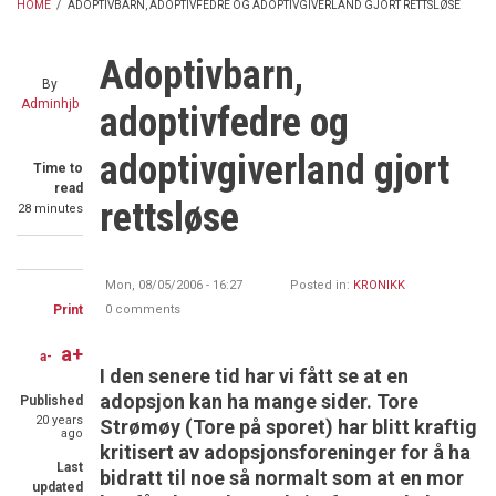
HOME
/
ADOPTIVBARN, ADOPTIVFEDRE OG ADOPTIVGIVERLAND GJORT RETTSLØSE
BREADCRUMB
Adoptivbarn,
By
Adminhjb
adoptivfedre og
adoptivgiverland gjort
Time to
read
rettsløse
28 minutes
Share
Share
Share
Mon, 08/05/2006 - 16:27
Posted in:
KRONIKK
on
on
through
Print
0 comments
Facebook
Twitter
email
a+
a-
I den senere tid har vi fått se at en
adopsjon kan ha mange sider. Tore
Published
20 years
Strømøy (Tore på sporet) har blitt kraftig
ago
kritisert av adopsjonsforeninger for å ha
Last
bidratt til noe så normalt som at en mor
updated