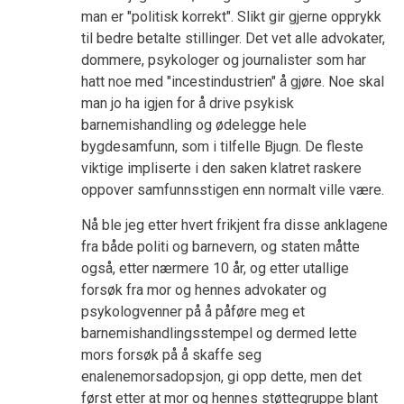
man er "politisk korrekt". Slikt gir gjerne opprykk
til bedre betalte stillinger. Det vet alle advokater,
dommere, psykologer og journalister som har
hatt noe med "incestindustrien" å gjøre. Noe skal
man jo ha igjen for å drive psykisk
barnemishandling og ødelegge hele
bygdesamfunn, som i tilfelle Bjugn. De fleste
viktige impliserte i den saken klatret raskere
oppover samfunnsstigen enn normalt ville være.
Nå ble jeg etter hvert frikjent fra disse anklagene
fra både politi og barnevern, og staten måtte
også, etter nærmere 10 år, og etter utallige
forsøk fra mor og hennes advokater og
psykologvenner på å påføre meg et
barnemishandlingsstempel og dermed lette
mors forsøk på å skaffe seg
enalenemorsadopsjon, gi opp dette, men det
først etter at mor og hennes støttegruppe blant