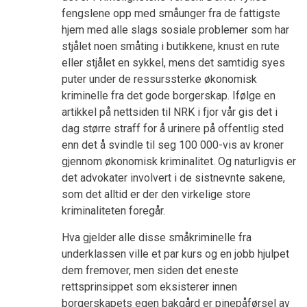
fengslene opp med småunger fra de fattigste
hjem med alle slags sosiale problemer som har
stjålet noen småting i butikkene, knust en rute
eller stjålet en sykkel, mens det samtidig syes
puter under de ressurssterke økonomisk
kriminelle fra det gode borgerskap. Ifølge en
artikkel på nettsiden til NRK i fjor vår gis det i
dag større straff for å urinere på offentlig sted
enn det å svindle til seg 100 000-vis av kroner
gjennom økonomisk kriminalitet. Og naturligvis er
det advokater involvert i de sistnevnte sakene,
som det alltid er der den virkelige store
kriminaliteten foregår.
Hva gjelder alle disse småkriminelle fra
underklassen ville et par kurs og en jobb hjulpet
dem fremover, men siden det eneste
rettsprinsippet som eksisterer innen
borgerskapets egen bakgård er pinepåførsel av