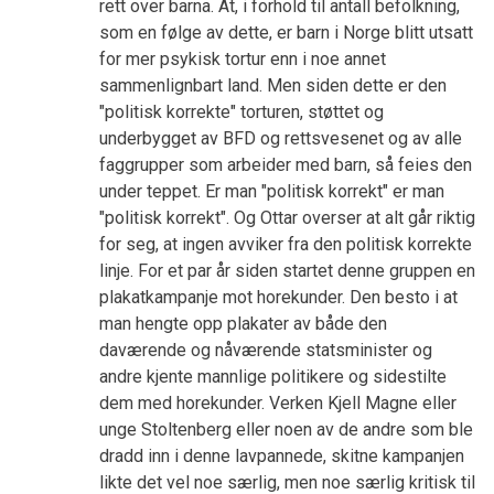
rett over barna. At, i forhold til antall befolkning,
som en følge av dette, er barn i Norge blitt utsatt
for mer psykisk tortur enn i noe annet
sammenlignbart land. Men siden dette er den
"politisk korrekte" torturen, støttet og
underbygget av BFD og rettsvesenet og av alle
faggrupper som arbeider med barn, så feies den
under teppet. Er man "politisk korrekt" er man
"politisk korrekt". Og Ottar overser at alt går riktig
for seg, at ingen avviker fra den politisk korrekte
linje. For et par år siden startet denne gruppen en
plakatkampanje mot horekunder. Den besto i at
man hengte opp plakater av både den
daværende og nåværende statsminister og
andre kjente mannlige politikere og sidestilte
dem med horekunder. Verken Kjell Magne eller
unge Stoltenberg eller noen av de andre som ble
dradd inn i denne lavpannede, skitne kampanjen
likte det vel noe særlig, men noe særlig kritisk til