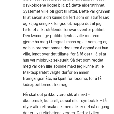
psykologene ligger bl.a. på dette alderstrinnet.
Systemet ville bli gjort til latter. Dette var grunnen
til at saken aldri kunne bli ført som en straffesak
og at jeg unngikk fengselet, neppe det at jeg
førte et slikt strålende forsvar ovenfor politiet.
Den kvinnelige politibetjenten ville mer enn
gjerne ha meg i fengsel, mann og alt som jeg er,
og hun presset barnet, dog uten å oppnå det hun
ville, langt over det tillatte, for å få det til å si at
hun var misbrukt seksuelt. Så det som reddet
meg var den lille sosiale makt jeg kunne stille.
Maktapparatet valgte derfor en annen
fremgangsmåte, nå kjent for leserne, for å få
kidnappet barnet fra meg.
Nå skal det jo ikke være slik at makt –
økonomisk, kulturell, sosial eller symbolsk – får
styre alle rettssakene, men slik er det nå engang
det er i virkelighetens verden. Derfor fylles