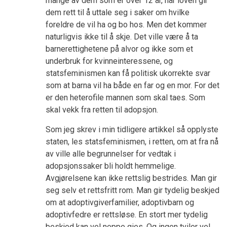
mange av dem som er over 12 år, når loven gir
dem rett til å uttale seg i saker om hvilke
foreldre de vil ha og bo hos. Men det kommer
naturligvis ikke til å skje. Det ville være å ta
barnerettighetene på alvor og ikke som et
underbruk for kvinneinteressene, og
statsfeminismen kan få politisk ukorrekte svar
som at barna vil ha både en far og en mor. For det
er den heterofile mannen som skal taes. Som
skal vekk fra retten til adopsjon.
Som jeg skrev i min tidligere artikkel så opplyste
staten, les statsfeminismen, i retten, om at fra nå
av ville alle begrunnelser for vedtak i
adopsjonssaker bli holdt hemmelige.
Avgjørelsene kan ikke rettslig bestrides. Man gir
seg selv et rettsfritt rom. Man gir tydelig beskjed
om at adoptivgiverfamilier, adoptivbarn og
adoptivfedre er rettsløse. En stort mer tydelig
beskjed kan vel neppe gies. Og ingen tviler vel