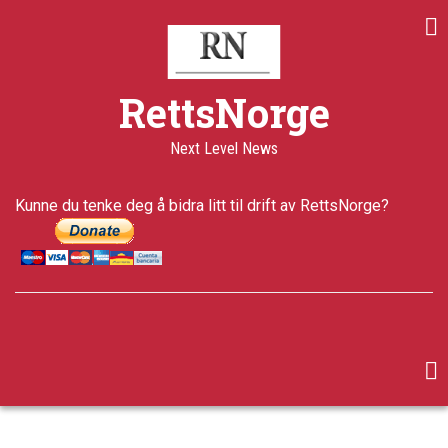
Skip
to
main
content
RettsNorge
Next Level News
Kunne du tenke deg å bidra litt til drift av RettsNorge?
facebook
twitter
google-
plus