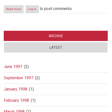
to post comments
Read more
about
Log in
"Stortingslokket"
-
Stortingets
kontroll-
og
konstitusjonskomite
ARCHIVE
LATEST
June 1997
(2)
September 1997
(2)
January 1998
(1)
February 1998
(1)
March 1998
(1)