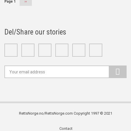
Page 1
Next
››
page
Del/Share our stories
Facebook
Twitter
Google+
Linkedin
Youtube
Instagram
RettsNorge.no/RettsNorge.com Copyright 1997 © 2021
Contact