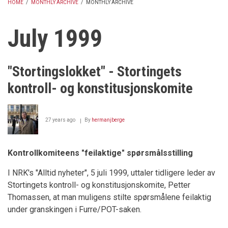
HOME
/
MONTHLY ARCHIVE
/
MONTHLY ARCHIVE
BREADCRUMB
July 1999
"Stortingslokket" - Stortingets
kontroll- og konstitusjonskomite
27 years ago
By
hermanjberge
Kontrollkomiteens "feilaktige" spørsmålsstilling
I NRK's "Alltid nyheter", 5 juli 1999, uttaler tidligere leder av
Stortingets kontroll- og konstitusjonskomite, Petter
Thomassen, at man muligens stilte spørsmålene feilaktig
under granskingen i Furre/POT-saken.