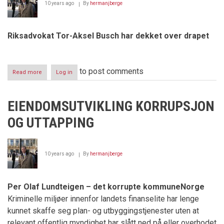
10 years ago
By
hermanjberge
skjønn
forening
Riksadvokat Tor-Aksel Busch har dekket over drapet
to post comments
Read more
about
Log in
Einar
Riis
Johannessen
EIENDOMSUTVIKLING KORRUPSJON
–
drept
OG UTTAPPING
av
sine
egne
10 years ago
By
hermanjberge
Per Olaf Lundteigen – det korrupte kommuneNorge
Kriminelle miljøer innenfor landets finanselite har lenge
kunnet skaffe seg plan- og utbyggingstjenester uten at
relevant offentlig myndighet har slått ned på eller overhodet