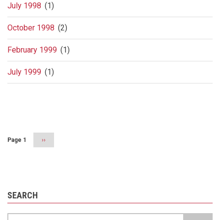
July 1998
(1)
October 1998
(2)
February 1999
(1)
July 1999
(1)
Pagination
Page 1
Next
››
page
SEARCH
Search