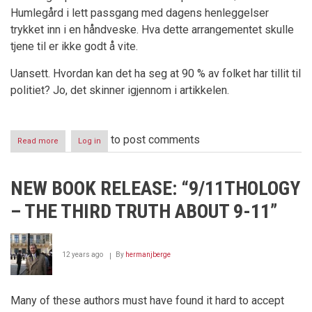
Humlegård i lett passgang med dagens henleggelser
trykket inn i en håndveske. Hva dette arrangementet skulle
tjene til er ikke godt å vite.
Uansett. Hvordan kan det ha seg at 90 % av folket har tillit til
politiet? Jo, det skinner igjennom i artikkelen.
to post comments
Read more
about
Log in
Politiet
gikk
fra
NEW BOOK RELEASE: “9/11THOLOGY
mistillit
til
– THE THIRD TRUTH ABOUT 9-11”
fullstendig
tillit
på
bare
12 years ago
By
hermanjberge
timer
Many of these authors must have found it hard to accept