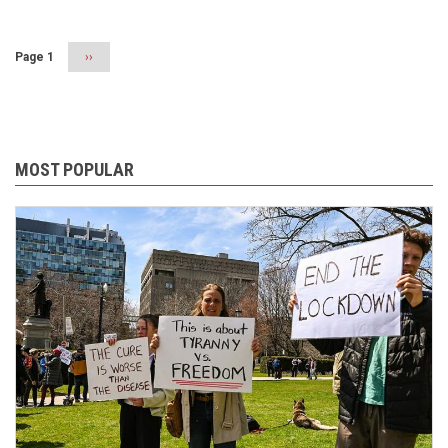
Page 1
Next
››
page
MOST POPULAR