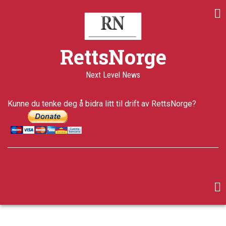
Skip
to
main
content
RettsNorge
Next Level News
Kunne du tenke deg å bidra litt til drift av RettsNorge?
facebook
twitter
google-
plus