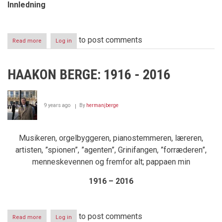
Innledning
to post comments
Read more
about
Log in
Hyggen
og
de
HAAKON BERGE: 1916 - 2016
skjulte
tjenester
9 years ago
By
hermanjberge
Musikeren, orgelbyggeren, pianostemmeren, læreren,
artisten, ”spionen”, ”agenten”, Grinifangen, ”forræderen”,
menneskevennen og fremfor alt; pappaen min
1916 – 2016
to post comments
Read more
about
Log in