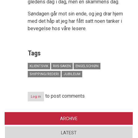
gledens dag i dag, men en skammens dag.
Søndagen går mot sin ende, og jeg drar hjem
med det håp at jeg har fått satt noen tanker i
bevegelse hos våre lesere.
Tags
KLIENTSVIK
RIIS-SAKEN
ENGELSCHIØN
SHIPPING/REDERI
JUBILEUM
to post comments
Log in
ARCHIVE
LATEST