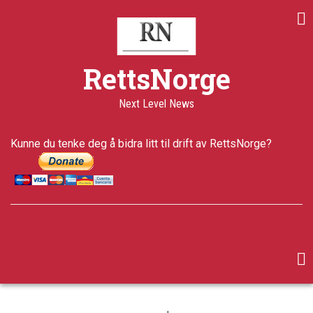
Skip
Share
Share
Share
to
on
on
through
main
Print
Facebook
Twitter
email
content
a+
RettsNorge
a-
Published
Next Level News
21 years
ago
Last
Kunne du tenke deg å bidra litt til drift av RettsNorge?
updated
5 years ago
facebook
twitter
google-
plus