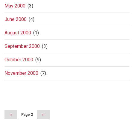
May 2000
(3)
June 2000
(4)
August 2000
(1)
September 2000
(3)
October 2000
(9)
November 2000
(7)
Pagination
Previous
‹‹
Page 2
Next
››
page
page