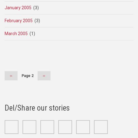
January 2005
(3)
February 2005
(3)
March 2005
(1)
Pagination
Previous
‹‹
Page 2
Next
››
page
page
Del/Share our stories
Facebook
Twitter
Google+
Linkedin
Youtube
Instagram