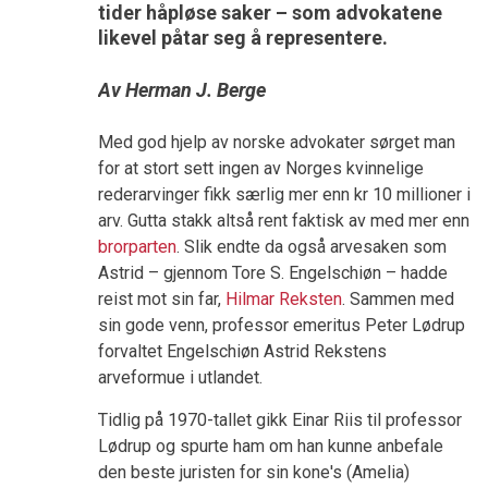
tider håpløse saker – som advokatene
likevel påtar seg å representere.
Av Herman J. Berge
Med god hjelp av norske advokater sørget man
for at stort sett ingen av Norges kvinnelige
rederarvinger fikk særlig mer enn kr 10 millioner i
arv. Gutta stakk altså rent faktisk av med mer enn
brorparten
. Slik endte da også arvesaken som
Astrid – gjennom Tore S. Engelschiøn – hadde
reist mot sin far,
Hilmar Reksten
. Sammen med
sin gode venn, professor emeritus Peter Lødrup
forvaltet Engelschiøn Astrid Rekstens
arveformue i utlandet.
Tidlig på 1970-tallet gikk Einar Riis til professor
Lødrup og spurte ham om han kunne anbefale
den beste juristen for sin kone's (Amelia)