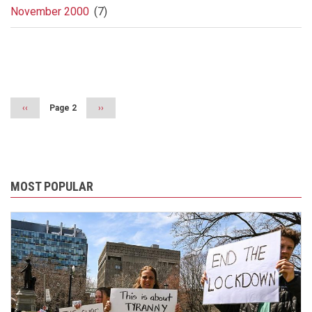
November 2000
(7)
Pagination
Previous
‹‹
Page 2
Next
››
page
page
MOST POPULAR