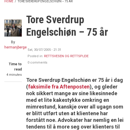
HOME
/
TORE SVERDRUP ENGELSCHIØN – 75 ÅR
BREADCRUMB
Tore Sverdrup
Engelschiøn – 75 år
By
hermanjberge
Sat, 30/07/2005 - 21:31
Posted in:
RETTSVESEN OG RETTSPLEIE
0 comments
Time to
read
4 minutes
Tore Sverdrup Engelschiøn er 75 år i dag
(
faksimile fra Aftenposten
), og gleder
nok sikkert mange av sine likesinnede
med et lite kakestykke omkring en
mimrestund, kanskje over all ugagn som
er blitt utført uten at klientene har
forstått noe. Advokater har nemlig en lei
tendens til å more seg over klienters til