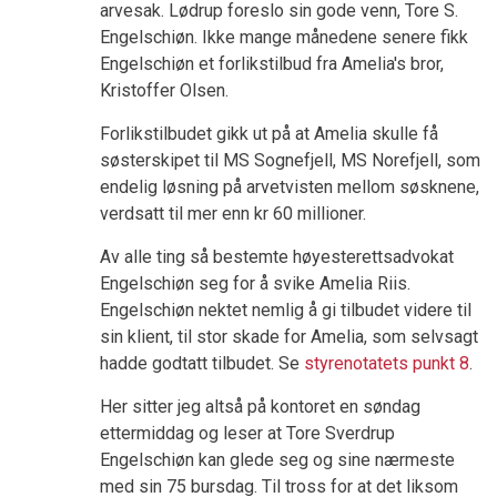
arvesak. Lødrup foreslo sin gode venn, Tore S.
Engelschiøn. Ikke mange månedene senere fikk
Engelschiøn et forlikstilbud fra Amelia's bror,
Kristoffer Olsen.
Forlikstilbudet gikk ut på at Amelia skulle få
søsterskipet til MS Sognefjell, MS Norefjell, som
endelig løsning på arvetvisten mellom søsknene,
verdsatt til mer enn kr 60 millioner.
Av alle ting så bestemte høyesterettsadvokat
Engelschiøn seg for å svike Amelia Riis.
Engelschiøn nektet nemlig å gi tilbudet videre til
sin klient, til stor skade for Amelia, som selvsagt
hadde godtatt tilbudet. Se
styrenotatets punkt 8
.
Her sitter jeg altså på kontoret en søndag
ettermiddag og leser at Tore Sverdrup
Engelschiøn kan glede seg og sine nærmeste
med sin 75 bursdag. Til tross for at det liksom