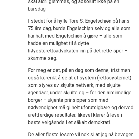
skal aldri glemmes, og absolutt ikke på en
bursdag.
I stedet for å hylle Tore S. Engelschiøn på hans
75 års dag, burde Engelschiøn selv og alle som
har hatt med Engelschiøn å gjøre – alle som
hadde en mulighet til å dytte
høyesterettsadvokaten inn på det rette spor –
skamme seg.
For meg er det, på en dag som denne, trist men
også lærerikt å se at et system (rettssystemet)
som styres av skjulte nettverk, med skjulte
agendaer, under skjulte og – for den alminnelige
borger – ukjente prinsipper som med
nødvendighet må gi helt uforutsigbare og derved
urettferdige resultater, likevel klarer å leve i
beste velgående i et såkalt demokrati.
De aller fleste lesere vil nok si at jeg nå beveger