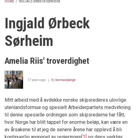
HOME
/
INGJALD ØRBECK SØRHEIM
BREADCRUMB
Ingjald Ørbeck
Sørheim
Amelia Riis' troverdighet
17 years ago
By
hermanjberge
Mitt arbeid med å avdekke norske skipsrederes ulovlige
utenlandsformue og spesielt Arbeiderpartiets medvirkning
til denne spesielle ordningen som skipsrederne har fått,
hvor Norge har blitt tappet for enorme beløp, kan være en
av årsakene til at jeg de senere årene har opplevd å bli
kontinuerlig angrepet av regjeringen
[1]
og dens verktøy;