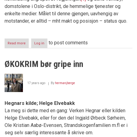
domstolene i Oslo-distrikt, de hemmelige tjenester og
enkelte medier. Målet til denne gjengen, uavhengig av
motstander, er alltid – mht makt og posisjon – status quo.
to post comments
Read more
about
Log in
Amelia
Riis'
troverdighet
ØKOKRIM bør gripe inn
17 years ago
By
hermanjberge
Hegnars kilde; Helge Elvebakk
La meg si dette med en gang: Verken Hegnar eller kilden
Helge Elvebakk, eller for den del Ingjald Ørbeck Sørheim,
Ole Kristian Aabø-Evensen, Strandskogenfamilien m.fl er i
seg selv særlig interessante å skrive om.