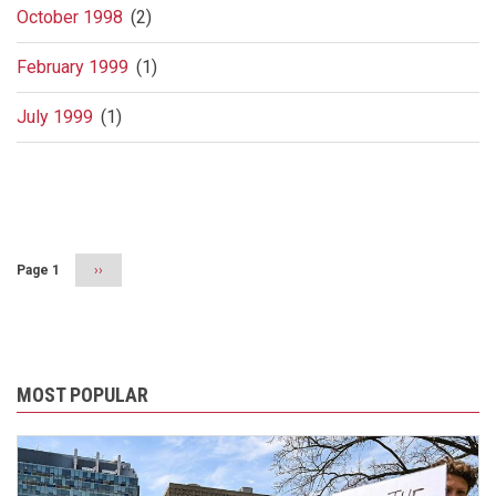
October 1998
(2)
February 1999
(1)
July 1999
(1)
Pagination
Page 1
Next
››
page
MOST POPULAR