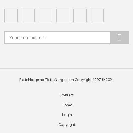
Facebook
Twitter
Google+
Linkedin
Youtube
Instagram
RettsNorge.no/RettsNorge.com Copyright 1997 © 2021
Contact
Subfooter
Home
menu
Login
Copyright