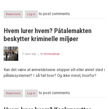
to post comments
Read more
about
Log in
ØKOKRIM
bør
gripe
Hvem lurer hvem? Påtalemakten
inn
beskytter kriminelle miljøer
17 years ago
By
hermanjberge
Kan det være at anmeldelsene stopper ett eller annet sted i
påtalesystemet? I så fall hvor? Og ikke minst, hvorfor?
to post comments
Read more
about
Log in
Hvem
lurer
hvem?