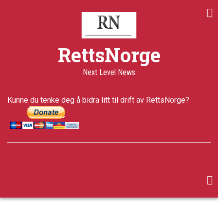
Skip
to
main
content
RettsNorge
Next Level News
Kunne du tenke deg å bidra litt til drift av RettsNorge?
facebook
twitter
google-
plus