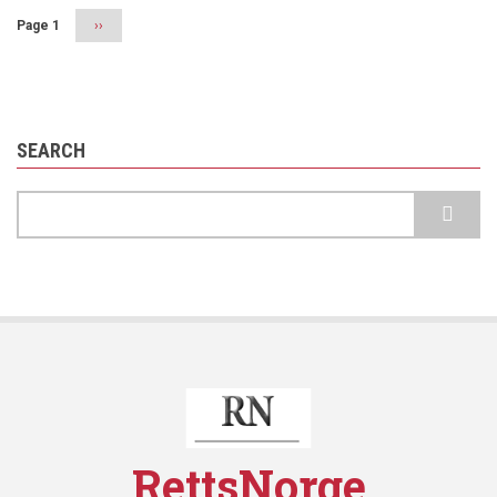
Page 1
Next
››
page
SEARCH
Search
RettsNorge