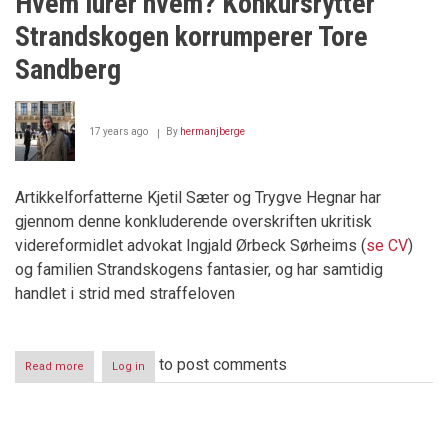
Hvem lurer hvem? Konkursrytter
Påtalemakten
beskytter
Strandskogen korrumperer Tore
kriminelle
miljøer
Sandberg
17 years ago
By
hermanjberge
Artikkelforfatterne Kjetil Sæter og Trygve Hegnar har
gjennom denne konkluderende overskriften ukritisk
videreformidlet advokat Ingjald Ørbeck Sørheims (
se CV
)
og familien Strandskogens fantasier, og har samtidig
handlet i strid med straffeloven
to post comments
Read more
about
Log in
Hvem
lurer
hvem?
Konkursrytter