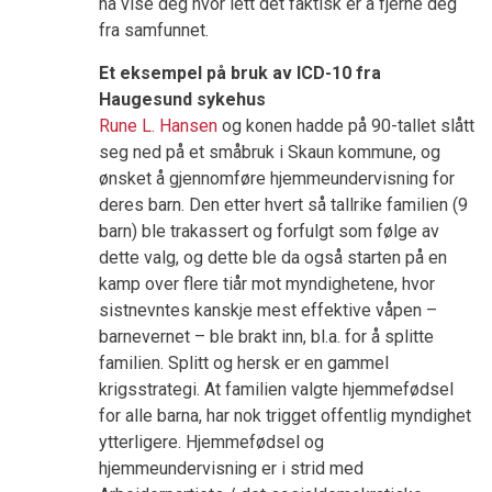
nå vise deg hvor lett det faktisk er å fjerne deg
fra samfunnet.
Et eksempel på bruk av ICD-10 fra
Haugesund sykehus
Rune L. Hansen
og konen hadde på 90-tallet slått
seg ned på et småbruk i Skaun kommune, og
ønsket å gjennomføre hjemmeundervisning for
deres barn. Den etter hvert så tallrike familien (9
barn) ble trakassert og forfulgt som følge av
dette valg, og dette ble da også starten på en
kamp over flere tiår mot myndighetene, hvor
sistnevntes kanskje mest effektive våpen –
barnevernet – ble brakt inn, bl.a. for å splitte
familien. Splitt og hersk er en gammel
krigsstrategi. At familien valgte hjemmefødsel
for alle barna, har nok trigget offentlig myndighet
ytterligere. Hjemmefødsel og
hjemmeundervisning er i strid med