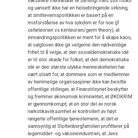
vaksinere mennesker er befengt med stor risiko
og uansett ikke har en helsebringende virkning,
at smittevernspolitikken er basert på en
misforståelse av hva sykdom er for noe (jf
celleteorien vs kimteorien/germ theory), at
innvandringspolitikken er ment for å skape kaos,
at valgloven ikke gir velgerne den nødvendige
frihet til å velge, at den sosialdemokratiske idé
er til stor skade for folket, at den demokratiske
idé er den største ulykke menneskeheten har
vært utsatt for, at dommere som er medlemmer
av hemmelige organisasjoner ikke kan besitte
offentlige stillinger, at Finanstilsynet beskytter
og fremmer økonomisk kriminalitet, at ØKOKRIM
er gjennomkorrupt, at en stor del av norsk
narkotikavirksomhet er kontrollert av høyt
rangerte offentlige tjenestemenn, at det er
sannsynlig at Stoltenbergfamilien profitterer på
legemiddel- og vaksineindustrien, at Jens