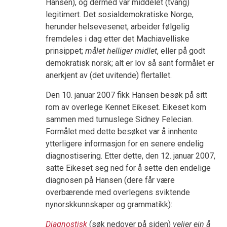
Hansen), og dermed var middelet (tvang)
legitimert. Det sosialdemokratiske Norge,
herunder helsevesenet, arbeider følgelig
fremdeles i dag etter det Machiavelliske
prinsippet;
målet helliger midlet
, eller på godt
demokratisk norsk; alt er lov så sant formålet er
anerkjent av (det uvitende) flertallet.
Den 10. januar 2007 fikk Hansen besøk på sitt
rom av overlege Kennet Eikeset. Eikeset kom
sammen med turnuslege Sidney Felecian.
Formålet med dette besøket var å innhente
ytterligere informasjon for en senere endelig
diagnostisering. Etter dette, den 12. januar 2007,
satte Eikeset seg ned for å sette den endelige
diagnosen på Hansen (dere får være
overbærende med overlegens sviktende
nynorskkunnskaper og grammatikk):
Diagnostisk
(søk nedover på siden)
veljer ein å