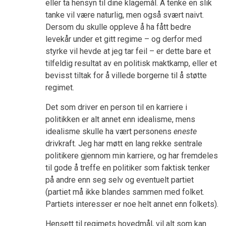
eller ta hensyn til dine klagemål. Å tenke en slik
tanke vil være naturlig, men også svært naivt.
Dersom du skulle oppleve å ha fått bedre
levekår under et gitt regime – og derfor med
styrke vil hevde at jeg tar feil – er dette bare et
tilfeldig resultat av en politisk maktkamp, eller et
bevisst tiltak for å villede borgerne til å støtte
regimet.
Det som driver en person til en karriere i
politikken er alt annet enn idealisme, mens
idealisme skulle ha vært personens
eneste
drivkraft. Jeg har møtt en lang rekke sentrale
politikere gjennom min karriere, og har fremdeles
til gode å treffe en politiker som faktisk tenker
på andre enn seg selv og eventuelt partiet
(partiet må ikke blandes sammen med folket.
Partiets interesser er noe helt annet enn folkets).
Hensett til regimets hovedmål, vil alt som kan