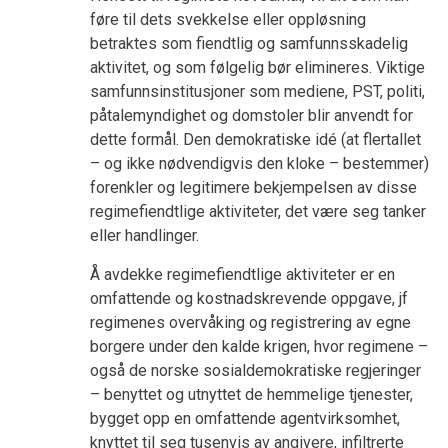
føre til dets svekkelse eller oppløsning
betraktes som fiendtlig og samfunnsskadelig
aktivitet, og som følgelig bør elimineres. Viktige
samfunnsinstitusjoner som mediene, PST, politi,
påtalemyndighet og domstoler blir anvendt for
dette formål. Den demokratiske idé (at flertallet
– og ikke nødvendigvis den kloke – bestemmer)
forenkler og legitimere bekjempelsen av disse
regimefiendtlige aktiviteter, det være seg tanker
eller handlinger.
Å avdekke regimefiendtlige aktiviteter er en
omfattende og kostnadskrevende oppgave, jf
regimenes overvåking og registrering av egne
borgere under den kalde krigen, hvor regimene –
også de norske sosialdemokratiske regjeringer
– benyttet og utnyttet de hemmelige tjenester,
bygget opp en omfattende agentvirksomhet,
knyttet til seg tusenvis av angivere, infiltrerte