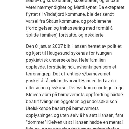
helse- og sosialetaten, skoleetaten, og endatil
veterinærmyndighet og Mattilsynet. Da ekteparet
flyttet til Vindafjord kommune, ble det sendt
varsel fra Skaun kommune, og problemene
(forfølgelsen og trakassering med formål å
splitte familien) fortsatte, og eskalerte.
Den 8. januar 2007 blir Hansen hentet av politiet
og kjørt til Haugesund sykehus for tvungen
psykiatrisk undersøkelse. Hele familien
opplevde, forståelig nok, avhentingen som et
terrorangrep. Det offentlige v/barnevernet
ønsket å få avklart hvorvidt Hansen led av én
eller annen psykose. Det var kommunelege Terje
Kleiven som på barnevernets oppfordring hadde
bestilt tvangsinnleggelsen og undersøkelsen.
Utelukkende basert på barnevernets
opplysninger, og uten selv å ha sett Hansen, fant
”dommer” Kleiven ut at Hansen hadde en mental