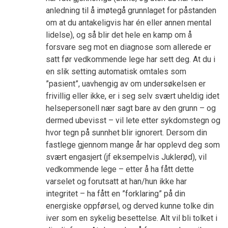
anledning til å imøtegå grunnlaget for påstanden
om at du antakeligvis har én eller annen mental
lidelse), og så blir det hele en kamp om å
forsvare seg mot en diagnose som allerede er
satt før vedkommende lege har sett deg. At du i
en slik setting automatisk omtales som
”pasient”, uavhengig av om undersøkelsen er
frivillig eller ikke, er i seg selv svært uheldig idet
helsepersonell nær sagt bare av den grunn – og
dermed ubevisst – vil lete etter sykdomstegn og
hvor tegn på sunnhet blir ignorert. Dersom din
fastlege gjennom mange år har opplevd deg som
svært engasjert (jf eksempelvis Juklerød), vil
vedkommende lege – etter å ha fått dette
varselet og forutsatt at han/hun ikke har
integritet – ha fått en ”forklaring” på din
energiske oppførsel, og derved kunne tolke din
iver som en sykelig besettelse. Alt vil bli tolket i