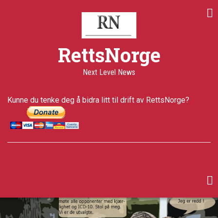
Skip
to
main
content
RettsNorge
Next Level News
Kunne du tenke deg å bidra litt til drift av RettsNorge?
facebook
twitter
google-
plus