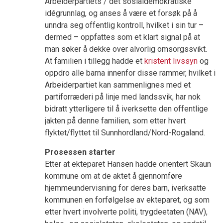
Arbeiderpartiets / det sosialdemokratiske
idégrunnlag, og anses å være et forsøk på å
unndra seg offentlig kontroll, hvilket i sin tur –
dermed – oppfattes som et klart signal på at
man søker å dekke over alvorlig omsorgssvikt.
At familien i tillegg hadde et
kristent livssyn
og
oppdro alle barna innenfor disse rammer, hvilket i
Arbeiderpartiet kan sammenlignes med et
partiforræderi på linje med landssvik, har nok
bidratt ytterligere til å iverksette den offentlige
jakten på denne familien, som etter hvert
flyktet/flyttet til Sunnhordland/Nord-Rogaland.
Prosessen starter
Etter at ekteparet Hansen hadde orientert Skaun
kommune om at de aktet å gjennomføre
hjemmeundervisning for deres barn, iverksatte
kommunen en forfølgelse av ekteparet, og som
etter hvert involverte politi, trygdeetaten (NAV),