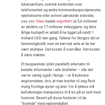
lokalsamfunn, overtok kontrollen over
telefonnettet og andre kommunikasjonstjenester,
nøytraliserte eller avlivet uønskede individer,
osv, osv.
Stasi
hadde
registrert
ca 5,6 millioner
av landets ca 17 millioner innbyggere, og dets
årlige budsjett er antatt å ha ligget på rundt 1
milliard USD den gang. Tallene for Norges del er
hemmeligholdt, men en kan nok anta at de har
vært skyhøye. Det koster å overvåke. Det koster
å sikre makten.
Et besparende (eller parallelt) alternativ til
betalte informanter i alle distrikter – slik det
var/er vanlig også i Norge – er å kultivere
angiverstaten
, dvs, at man knytter til seg flest
mulig frivillige øyner og ører. For å lykkes må
befolkningen manipuleres til å tro på et sett med
historier. Basert på disse historier vil de
”troende” med nødvendighet