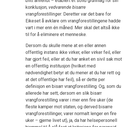
blitt anvendt – etablert et solid grunnlag for sin
konklusjon;
vedvarende bisarre
vrangforestillinger
. Deretter var det bare for
Eikeset å avklare om vrangforestillingene hadde
vart i mer enn én måned. Mer skal det altså ikke
til for å eliminere et menneske.
Dersom du skulle mene at en eller annen
offentlig instans ikke virker, eller virker feil, eller
har gjort feil, eller at du har anket en sivil sak mot
en offentlig institusjon (hvilket med
nødvendighet betyr at du mener at du har rett og
at det offentlige har feil), så er dette per
definisjon en bisarr vrangforestilling. Og, som du
allerede har sett; dersom en slik bisarr
vrangforestilling varer i mer enn fire uker (de
fleste kamper mot staten, og derved bisarre
vrangforestillinger, varer normalt lenger en fire
uker – gjerne livet ut), ja, da har helsepersonell