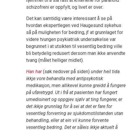
hjemmel til å slå fast at kriteriene for paranoid
schizofreni er oppfylt, og livet er over.
Det kan samtidig være interessant å se på
hvordan ekspertlegen ved Haugesund sykehus
så på muligheten for bedring, jf at grunnlaget for
videre tvungen psykiatrisk undersøkelse var
begrunnet i at utsikten til vesentlig bedring ville
bli betydelig redusert dersom man ikke anvendte
tvang (målet helliger midlet).
Han har
(søk nedover på siden)
under heil tida
ikkje vore behandla med antipsykotisk
medikasjon, men allikevel kunne greidd å fungere
på uføretrygd. Ut i frå at pasienten har fungert
umedisinert og oppgjev sjølv at ting fungerer, er
det ikkje grunnlag for å sei at det er fare for
vesentleg forverring av sjukdomstilstanden utan
behandling, eller at ein vil kunne forvente
vesentleg bedring. Det er såleis ikkje aktuelt å