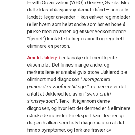
Health Organization (WHO) i Genève, Sveits. Med
dette klassifikasjonssystemet i hånd – som alle
landets leger anvender – kan enhver regimeleder
(eller hvem som helst andre som har en høne å
plukke med en annen og ønsker vedkommende
”fjernet”) kontakte helsepersonell og regelrett
eliminere en person.
Arnold Juklerød
er kanskje det mest kjente
eksemplet. Det finnes mange andre, og
mørketallene er antakeligvis store. Juklerød ble
eliminert med diagnosen ”
ukorrigerbare
paranoide vrangforestillinger
”, og senere er det
antatt at Juklerød led av en ”
symptomfri
sinnssykdom
”. Tenk litt igjennom denne
diagnosen, og hvor lett det dermed er å eliminere
uønskede individer. En ekspert kan i teorien gi
deg en hvilken som helst diagnose uten at det
finnes symptomer, og forklare fravær av