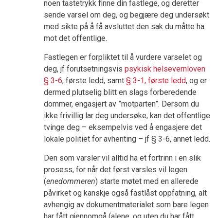
noen tastetrykk finne din fastlege, og deretter
sende varsel om deg, og begjære deg undersøkt
med sikte på å få avsluttet den sak du måtte ha
mot det offentlige.
Fastlegen er forpliktet til å vurdere varselet og
deg, jf forutsetningsvis
psykisk helsevernloven
§ 3-6
, første ledd, samt
§ 3-1, første ledd
, og er
dermed plutselig blitt en slags forberedende
dommer, engasjert av ”motparten”. Dersom du
ikke frivillig lar deg undersøke, kan det offentlige
tvinge deg – eksempelvis ved å engasjere det
lokale politiet for avhenting – jf § 3-6, annet ledd.
Den som varsler vil alltid ha et fortrinn i en slik
prosess, for når det først varsles vil legen
(
enedommeren
) starte møtet med en allerede
påvirket og kanskje også fastlåst oppfatning, alt
avhengig av dokumentmaterialet som bare legen
har fått gjennomgå (alene, og uten du har fått