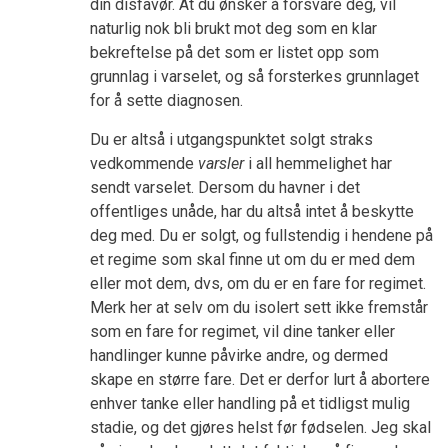
din disfavør. At du ønsker å forsvare deg, vil
naturlig nok bli brukt mot deg som en klar
bekreftelse på det som er listet opp som
grunnlag i varselet, og så forsterkes grunnlaget
for å sette diagnosen.
Du er altså i utgangspunktet solgt straks
vedkommende
varsler
i all hemmelighet har
sendt varselet. Dersom du havner i det
offentliges unåde, har du altså intet å beskytte
deg med. Du er solgt, og fullstendig i hendene på
et regime som skal finne ut om du er med dem
eller mot dem, dvs, om du er en fare for regimet.
Merk her at selv om du isolert sett ikke fremstår
som en fare for regimet, vil dine tanker eller
handlinger kunne påvirke andre, og dermed
skape en større fare. Det er derfor lurt å abortere
enhver tanke eller handling på et tidligst mulig
stadie, og det gjøres helst før fødselen. Jeg skal