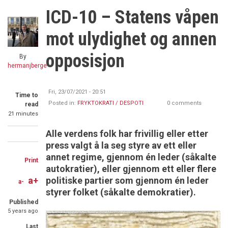
ICD-10 – Statens våpen
mot ulydighet og annen
opposisjon
By
hermanjberge
Fri, 23/07/2021 - 20:51
Time to
Posted in:
FRYKTOKRATI / DESPOTI
0 comments
read
21 minutes
Alle verdens folk har frivillig eller etter
Share
Share
Share
press valgt å la seg styre av ett eller
on
on
through
annet regime, gjennom én leder (såkalte
Print
autokratier), eller gjennom ett eller flere
Facebook
Twitter
email
politiske partier som gjennom én leder
a+
a-
styrer folket (såkalte demokratier).
Published
5 years ago
Last