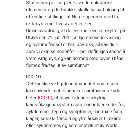
Stoltenberg lar seg lede av udemokratiske
elementer og derfor ikke skulle ha hatt tilgang til
offentlige stillinger, at Norge opererer med to
rettssystemer hvorav det ene er
Grunnlovsstridig, at det var mer enn én skytter på
Utøya den 22. juli 2011, at hjemmeundervisning
og hjemmefødsel er bra, osv, osv, så kan du –
som vi skal se nedenfor – per definisjon anses å
være varig syk, og kan dermed med loven i hånd
fjernes fra/tas ut av samfunnet.
ICD-10
Det kanskje viktigste instrumentet som staten
kan anvende mot et uønsket samfunnsutskudd
heter
ICD-10
, et tilsynelatende uskyldig
klassifikasjonssystem som inneholder koder for;
sykdommer, tegn og symptomer, unormale funn,
klager, sosiale forhold og ytre årsaker til skade
eller sykdommer, og som er utviklet av World