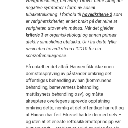
vrangforestilling, red.anm). Utover dette førlig det
negative symtomer i form av sosial
tilbaketrekkning. I forhold til
hovedkriterie 2
som
er varighetskriteriet, er det brakt på det reine at
varigheten utover ein månad. Når det gjelder
kriterie 3
er organisketiologi og annan primær
afektiv sinnsliding utelukka. Ut i fra dette fyller
pasienten hovedkriteria i ICD10 for ein
schizofrenidiagnose.
Så enkelt er det altså. Hansen fikk ikke noen
domstolsprøving av påstander omkring det
offentliges behandling av han (kommunens
behandling, barnevernets behandling,
mattilsynets behandling osv), og måtte
akseptere overlegens uprøvde oppfatning
omkring dette, nemlig at det offentlige har rett og
at Hansen har feil. Eikeset hadde dermed selv –
og uten at et eneste rettssikkerhetsprinsipp var