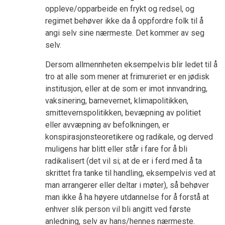
oppleve/opparbeide en frykt og redsel, og
regimet behøver ikke da å oppfordre folk til å
angi selv sine nærmeste. Det kommer av seg
selv.
Dersom allmennheten eksempelvis blir ledet til å
tro at alle som mener at frimureriet er en jødisk
institusjon, eller at de som er imot innvandring,
vaksinering, barnevernet, klimapolitikken,
smittevernspolitikken, bevæpning av politiet
eller avvæpning av befolkningen, er
konspirasjonsteoretikere og radikale, og derved
muligens har blitt eller står i fare for å bli
radikalisert (det vil si; at de er i ferd med å ta
skrittet fra tanke til handling, eksempelvis ved at
man arrangerer eller deltar i møter), så behøver
man ikke å ha høyere utdannelse for å forstå at
enhver slik person vil bli angitt ved første
anledning, selv av hans/hennes nærmeste.