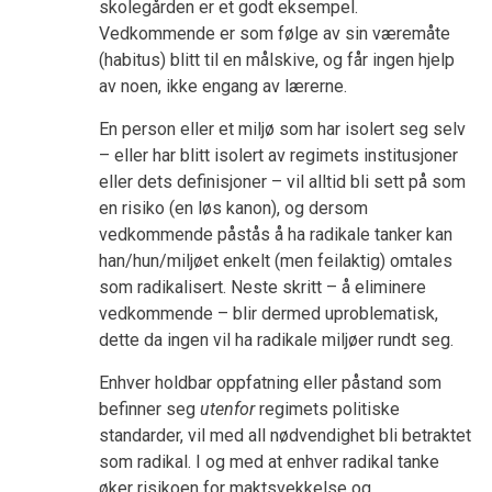
skolegården er et godt eksempel.
Vedkommende er som følge av sin væremåte
(habitus) blitt til en målskive, og får ingen hjelp
av noen, ikke engang av lærerne.
En person eller et miljø som har isolert seg selv
– eller har blitt isolert av regimets institusjoner
eller dets definisjoner – vil alltid bli sett på som
en risiko (en løs kanon), og dersom
vedkommende påstås å ha radikale tanker kan
han/hun/miljøet enkelt (men feilaktig) omtales
som radikalisert. Neste skritt – å eliminere
vedkommende – blir dermed uproblematisk,
dette da ingen vil ha radikale miljøer rundt seg.
Enhver holdbar oppfatning eller påstand som
befinner seg
utenfor
regimets politiske
standarder, vil med all nødvendighet bli betraktet
som radikal. I og med at enhver radikal tanke
øker risikoen for maktsvekkelse og