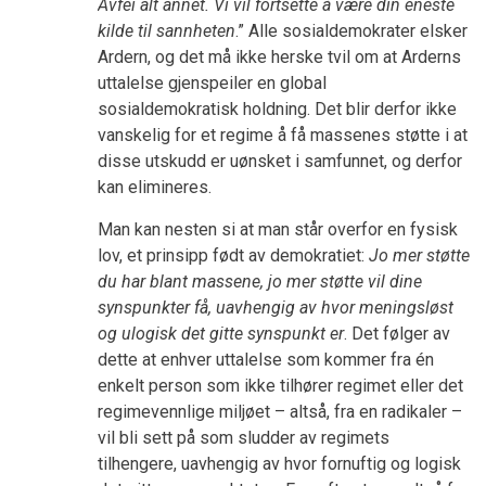
Avfei alt annet. Vi vil fortsette å være din eneste
kilde til sannheten
.” Alle sosialdemokrater elsker
Ardern, og det må ikke herske tvil om at Arderns
uttalelse gjenspeiler en global
sosialdemokratisk holdning. Det blir derfor ikke
vanskelig for et regime å få massenes støtte i at
disse utskudd er uønsket i samfunnet, og derfor
kan elimineres.
Man kan nesten si at man står overfor en fysisk
lov, et prinsipp født av demokratiet:
Jo mer støtte
du har blant massene, jo mer støtte vil dine
synspunkter få, uavhengig av hvor meningsløst
og ulogisk det gitte synspunkt er
. Det følger av
dette at enhver uttalelse som kommer fra én
enkelt person som ikke tilhører regimet eller det
regimevennlige miljøet – altså, fra en radikaler –
vil bli sett på som sludder av regimets
tilhengere, uavhengig av hvor fornuftig og logisk