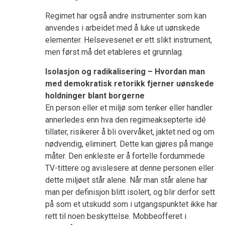
Regimet har også andre instrumenter som kan
anvendes i arbeidet med å luke ut uønskede
elementer. Helsevesenet er ett slikt instrument,
men først må det etableres et grunnlag.
Isolasjon og radikalisering – Hvordan man
med demokratisk retorikk fjerner uønskede
holdninger blant borgerne
En person eller et miljø som tenker eller handler
annerledes enn hva den regimeaksepterte idé
tillater, risikerer å bli overvåket, jaktet ned og om
nødvendig, eliminert. Dette kan gjøres på mange
måter. Den enkleste er å fortelle fordummede
TV-tittere og avislesere at denne personen eller
dette miljøet står alene. Når man står alene har
man per definisjon blitt isolert, og blir derfor sett
på som et utskudd som i utgangspunktet ikke har
rett til noen beskyttelse. Mobbeofferet i