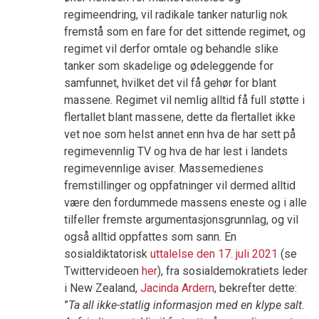
regimeendring, vil radikale tanker naturlig nok
fremstå som en fare for det sittende regimet, og
regimet vil derfor omtale og behandle slike
tanker som skadelige og ødeleggende for
samfunnet, hvilket det vil få gehør for blant
massene. Regimet vil nemlig alltid få full støtte i
flertallet blant massene, dette da flertallet ikke
vet noe som helst annet enn hva de har sett på
regimevennlig TV og hva de har lest i landets
regimevennlige aviser. Massemedienes
fremstillinger og oppfatninger vil dermed alltid
være den fordummede massens eneste og i alle
tilfeller fremste argumentasjonsgrunnlag, og vil
også alltid oppfattes som sann. En
sosialdiktatorisk
uttalelse den 17. juli 2021
(se
Twittervideoen
her
), fra sosialdemokratiets leder
i New Zealand,
Jacinda Ardern
, bekrefter dette:
”
Ta all ikke-statlig informasjon med en klype salt.