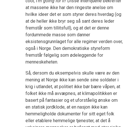
cool, I’m going for it
! Disse intervjuene bekrefter
at massene ikke har den ringeste anelse om
hvilke ideer det er som styrer deres hverdag (og
at de heller ikke bryr seg så sant deres leder
fremstår som tillitsfull), og at det er denne
fordummede masse som danner
eksistensgrunnlaget for alle regimer verden over,
også i Norge. Den demokratiske styreform
fremstår følgelig som ødeleggende for
menneskeheten.
Så, dersom du eksempelvis skulle være av den
mening at Norge ikke kan sende sine soldater i
krig i utlandet, at politiet ikke bør bære våpen, at
folket ikke må avvæpnes, at klimapolitikken er
basert på fantasier og et uforståelig ønske om
en statisk jordklode, at en nasjon ikke kan
hemmeligholde dokumenter for sitt eget folk
eller etablere hemmelige tjenester, at det å