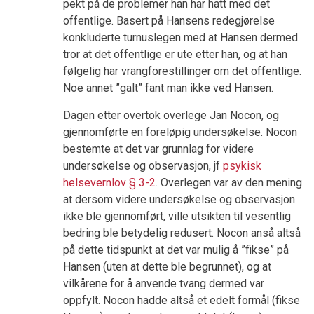
pekt på de problemer han har hatt med det
offentlige. Basert på Hansens redegjørelse
konkluderte turnuslegen med at Hansen dermed
tror at det offentlige er ute etter han, og at han
følgelig har vrangforestillinger om det offentlige.
Noe annet ”galt” fant man ikke ved Hansen.
Dagen etter overtok overlege Jan Nocon, og
gjennomførte en foreløpig undersøkelse. Nocon
bestemte at det var grunnlag for videre
undersøkelse og observasjon, jf
psykisk
helsevernlov § 3-2
. Overlegen var av den mening
at dersom videre undersøkelse og observasjon
ikke ble gjennomført, ville utsikten til vesentlig
bedring ble betydelig redusert. Nocon anså altså
på dette tidspunkt at det var mulig å ”fikse” på
Hansen (uten at dette ble begrunnet), og at
vilkårene for å anvende tvang dermed var
oppfylt. Nocon hadde altså et edelt formål (fikse