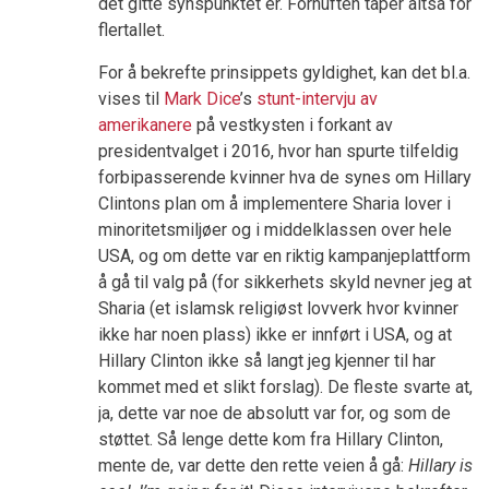
det gitte synspunktet er. Fornuften taper altså for
flertallet.
For å bekrefte prinsippets gyldighet, kan det bl.a.
vises til
Mark Dice
’s
stunt-intervju av
amerikanere
på vestkysten i forkant av
presidentvalget i 2016, hvor han spurte tilfeldig
forbipasserende kvinner hva de synes om Hillary
Clintons plan om å implementere Sharia lover i
minoritetsmiljøer og i middelklassen over hele
USA, og om dette var en riktig kampanjeplattform
å gå til valg på (for sikkerhets skyld nevner jeg at
Sharia (et islamsk religiøst lovverk hvor kvinner
ikke har noen plass) ikke er innført i USA, og at
Hillary Clinton ikke så langt jeg kjenner til har
kommet med et slikt forslag). De fleste svarte at,
ja, dette var noe de absolutt var for, og som de
støttet. Så lenge dette kom fra Hillary Clinton,
mente de, var dette den rette veien å gå:
Hillary is