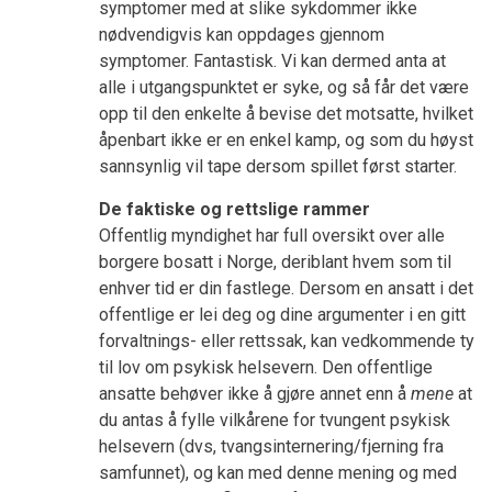
symptomer med at slike sykdommer ikke
nødvendigvis kan oppdages gjennom
symptomer. Fantastisk. Vi kan dermed anta at
alle i utgangspunktet er syke, og så får det være
opp til den enkelte å bevise det motsatte, hvilket
åpenbart ikke er en enkel kamp, og som du høyst
sannsynlig vil tape dersom spillet først starter.
De faktiske og rettslige rammer
Offentlig myndighet har full oversikt over alle
borgere bosatt i Norge, deriblant hvem som til
enhver tid er din fastlege. Dersom en ansatt i det
offentlige er lei deg og dine argumenter i en gitt
forvaltnings- eller rettssak, kan vedkommende ty
til lov om psykisk helsevern. Den offentlige
ansatte behøver ikke å gjøre annet enn å
mene
at
du antas å fylle vilkårene for tvungent psykisk
helsevern (dvs, tvangsinternering/fjerning fra
samfunnet), og kan med denne mening og med