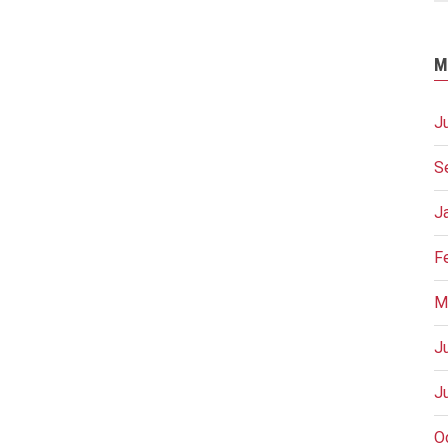
M
J
S
J
F
M
J
J
O