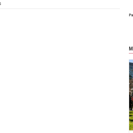
s
Pa
M