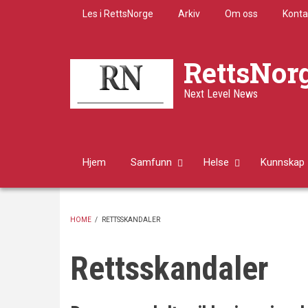
Skip
Les i RettsNorge
Arkiv
Om oss
Konta
to
main
content
RettsNor
Next Level News
Hjem
Samfunn
Helse
Kunnskap
HOME
/
RETTSSKANDALER
BREADCRUMB
Rettsskandaler