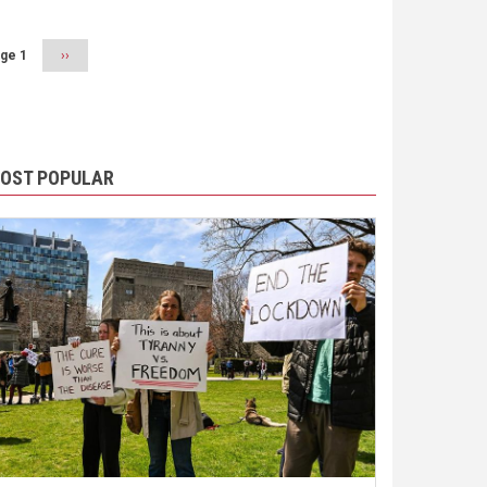
ge 1
Next
››
page
OST POPULAR