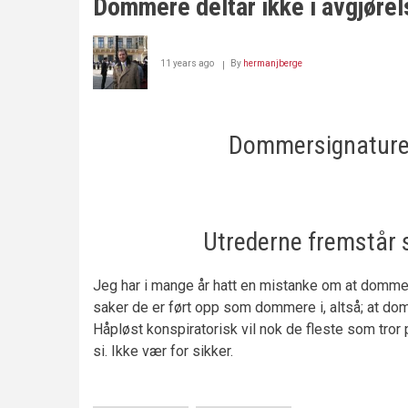
Dommere deltar ikke i avgjørel
11 years ago
By
hermanjberge
Dommersignaturer 
Utrederne fremstår 
Jeg har i mange år hatt en mistanke om at domme
saker de er ført opp som dommere i, altså; at dom
Håpløst konspiratorisk vil nok de fleste som tr
si. Ikke vær for sikker.