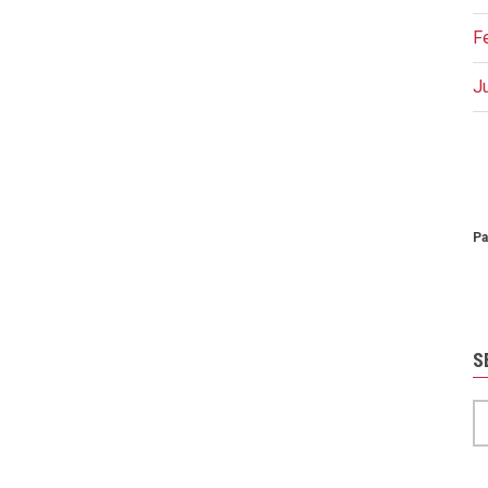
F
J
P
Pa
S
S