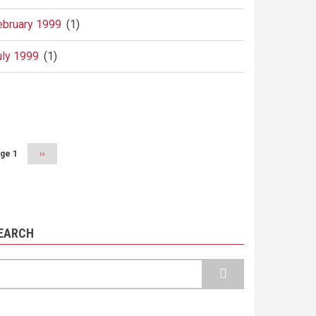
ebruary 1999
(1)
uly 1999
(1)
agination
ge 1
Next
››
page
EARCH
earch