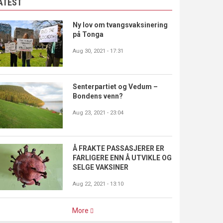
ATEST
Ny lov om tvangsvaksinering
på Tonga
Aug 30, 2021 - 17:31
Senterpartiet og Vedum –
Bondens venn?
Aug 23, 2021 - 23:04
Å FRAKTE PASSASJERER ER
FARLIGERE ENN Å UTVIKLE OG
SELGE VAKSINER
Aug 22, 2021 - 13:10
More