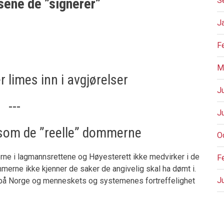
sene de ”signerer”
S
J
F
M
limes inn i avgjørelser
J
---
J
som de ”reelle” dommerne
O
rne i lagmannsrettene og Høyesterett ikke medvirker i de
F
merne ikke kjenner de saker de angivelig skal ha dømt i.
J
or på Norge og menneskets og systemenes fortreffelighet
P