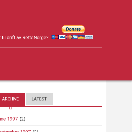
t til drift av RettsNorge?
facebook
twitter
google-
plus
ARCHIVE
LATEST
une 1997
(2)