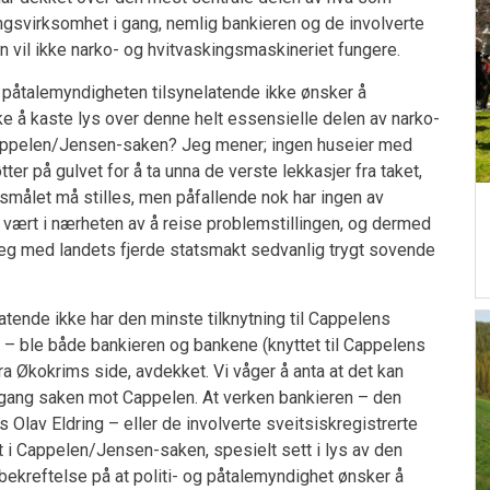
ngsvirksomhet i gang, nemlig bankieren og de involverte
vil ikke narko- og hvitvaskingsmaskineriet fungere.
og påtalemyndigheten tilsynelatende ikke ønsker å
ke å kaste lys over denne helt essensielle delen av narko-
appelen/Jensen-saken? Jeg mener; ingen huseier med
tter på gulvet for å ta unna de verste lekkasjer fra taket,
rsmålet må stilles, men påfallende nok har ingen av
ært i nærheten av å reise problemstillingen, og dermed
e seg med landets fjerde statsmakt sedvanlig trygt sovende
atende ikke har den minste tilknytning til Cappelens
 – ble både bankieren og bankene (knyttet til Cappelens
ra Økokrims side, avdekket. Vi våger å anta at det kan
gang saken mot Cappelen. At verken bankieren – den
lav Eldring – eller de involverte sveitsiskregistrerte
ket i Cappelen/Jensen-saken, spesielt sett i lys av den
 bekreftelse på at politi- og påtalemyndighet ønsker å