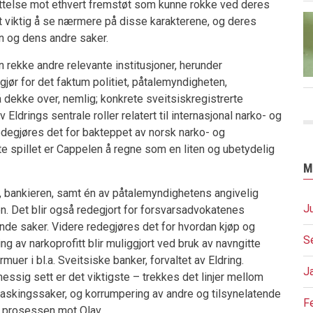
yttelse mot ethvert fremstøt som kunne rokke ved deres
rt viktig å se nærmere på disse karakterene, og deres
en og dens andre saker.
 rekke andre relevante institusjoner, herunder
ør for det faktum politiet, påtalemyndigheten,
ekke over, nemlig; konkrete sveitsiskregistrerte
drings sentrale roller relatert til internasjonal narko- og
edegjøres det for bakteppet av norsk narko- og
tte spillet er Cappelen å regne som en liten og ubetydelig
M
r, bankieren, samt én av påtalemyndighetens angivelig
J
en. Det blir også redegjort for forsvarsadvokatenes
ende saker. Videre redegjøres det for hvordan kjøp og
S
ng av narkoprofitt blir muliggjort ved bruk av navngitte
muer i bl.a. Sveitsiske banker, forvaltet av Eldring.
J
essig sett er det viktigste – trekkes det linjer mellom
vaskingssaker, og korrumpering av andre og tilsynelatende
F
m prosessen mot Olav.