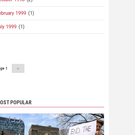
ebruary 1999
(1)
uly 1999
(1)
agination
ge 1
Next
››
page
OST POPULAR