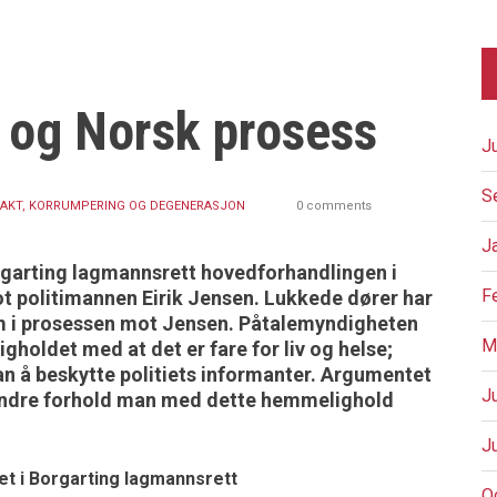
og Norsk prosess
J
S
AKT, KORRUMPERING OG DEGENERASJON
0 comments
J
orgarting lagmannsrett hovedforhandlingen i
F
ot politimannen Eirik Jensen. Lukkede dører har
m i prosessen mot Jensen. Påtalemyndigheten
M
holdet med at det er fare for liv og helse;
 å beskytte politiets informanter. Argumentet
J
t andre forhold man med dette hemmelighold
J
et i Borgarting lagmannsrett
O