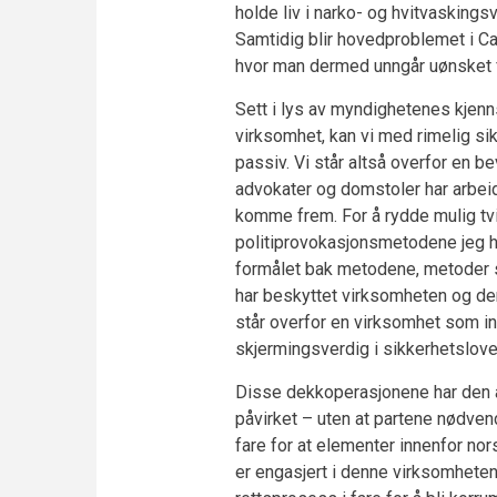
holde liv i narko- og hvitvasking
Samtidig blir hovedproblemet i C
hvor man dermed unngår uønsket
Sett i lys av myndighetenes kjenn
virksomhet, kan vi med rimelig sikk
passiv. Vi står altså overfor en b
advokater og domstoler har arbeide
komme frem. For å rydde mulig tvil
politiprovokasjonsmetodene jeg he
formålet bak metodene, metoder s
har beskyttet virksomheten og den
står overfor en virksomhet som i
skjermingsverdig i sikkerhetslovens
Disse dekkoperasjonene har den a
påvirket – uten at partene nødvend
fare for at elementer innenfor no
er engasjert i denne virksomheten,