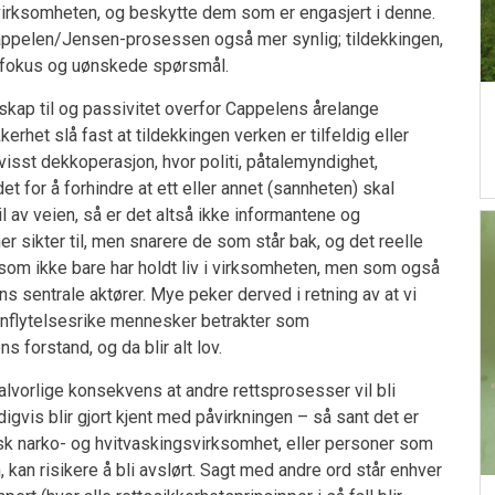
svirksomheten, og beskytte dem som er engasjert i denne.
appelen/Jensen-prosessen også mer synlig; tildekkingen,
 fokus og uønskede spørsmål.
skap til og passivitet overfor Cappelens årelange
erhet slå fast at tildekkingen verken er tilfeldig eller
evisst dekkoperasjon, hvor politi, påtalemyndighet,
t for å forhindre at ett eller annet (sannheten) skal
 av veien, så er det altså ikke informantene og
r sikter til, men snarere de som står bak, og det reelle
om ikke bare har holdt liv i virksomheten, men som også
s sentrale aktører. Mye peker derved i retning av at vi
nnflytelsesrike mennesker betrakter som
 forstand, og da blir alt lov.
lvorlige konsekvens at andre rettsprosesser vil bli
igvis blir gjort kjent med påvirkningen – så sant det er
rsk narko- og hvitvaskingsvirksomhet, eller personer som
 kan risikere å bli avslørt. Sagt med andre ord står enhver