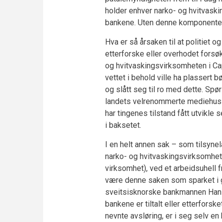
holder enhver narko- og hvitvaski
bankene. Uten denne komponenten 
Hva er så årsaken til at politiet 
etterforske eller overhodet forsø
og hvitvaskingsvirksomheten i C
vettet i behold ville ha plassert bø
og slått seg til ro med dette. Spø
landets velrenommerte mediehus v
har tingenes tilstand fått utvikl
i baksetet.
I en helt annen sak – som tilsynel
narko- og hvitvaskingsvirksomhet
virksomhet), ved et arbeidsuhell f
være denne saken som sparket i 
sveitsisknorske bankmannen Hans O
bankene er tiltalt eller etterfors
nevnte avsløring, er i seg selv en