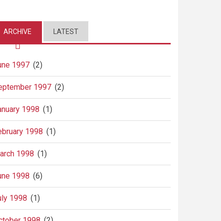
ARCHIVE
LATEST
une 1997
(2)
eptember 1997
(2)
anuary 1998
(1)
ebruary 1998
(1)
arch 1998
(1)
une 1998
(6)
uly 1998
(1)
ctober 1998
(2)