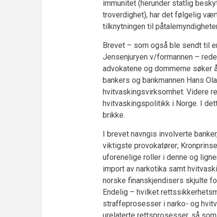
immunitet (herunder statlig besk
troverdighet), har det følgelig væ
tilknytningen til påtalemyndighet
Brevet – som også ble sendt til en
Jensenjuryen v/formannen – redegj
advokatene og dommerne søker å d
bankers og bankmannen Hans Olav El
hvitvaskingsvirksomhet. Videre r
hvitvaskingspolitikk i Norge. I de
brikke.
I brevet navngis involverte banke
viktigste provokatører; Kronprins
uforenelige roller i denne og lign
import av narkotika samt hvitvaski
norske finanskjendisers skjulte for
Endelig – hvilket rettssikkerhetsm
straffeprosesser i narko- og hvit
urelaterte rettsprosesser, så so