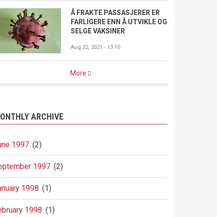
Å FRAKTE PASSASJERER ER
FARLIGERE ENN Å UTVIKLE OG
SELGE VAKSINER
Aug 22, 2021 - 13:10
More
ONTHLY ARCHIVE
une 1997
(2)
eptember 1997
(2)
anuary 1998
(1)
ebruary 1998
(1)