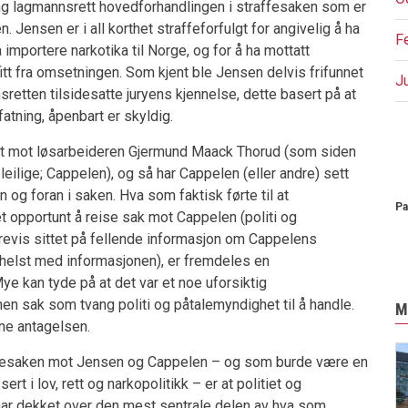
ing lagmannsrett hovedforhandlingen i straffesaken som er
. Jensen er i all korthet straffeforfulgt for angivelig å ha
F
å importere narkotika til Norge, og for å ha mottatt
itt fra omsetningen. Som kjent ble Jensen delvis frifunnet
J
retten tilsidesatte juryens kjennelse, dette basert på at
tning, åpenbart er skyldig.
P
ttet mot løsarbeideren Gjermund Maack Thorud (som siden
eleilige; Cappelen), og så har Cappelen (eller andre) sett
n og foran i saken. Hva som faktisk førte til at
Pa
et opportunt å reise sak mot Cappelen (politi og
revis sittet på fellende informasjon om Cappelens
 helst med informasjonen), er fremdeles en
e kan tyde på at det var et noe uforsiktig
nen sak som tvang politi og påtalemyndighet til å handle.
M
ne antagelsen.
affesaken mot Jensen og Cappelen – og som burde være en
rt i lov, rett og narkopolitikk – er at politiet og
 har dekket over den mest sentrale delen av hva som