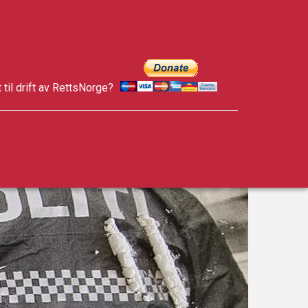
t til drift av RettsNorge?
facebook
twitter
google-
plus