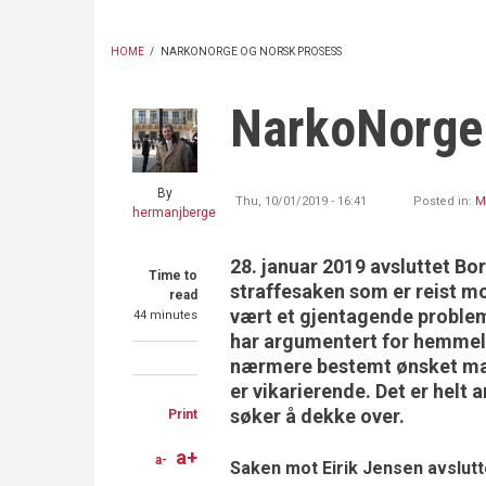
HOME
/
NARKONORGE OG NORSK PROSESS
BREADCRUMB
NarkoNorge 
By
Thu, 10/01/2019 - 16:41
Posted in:
M
hermanjberge
28. januar 2019 avsluttet B
Time to
straffesaken som er reist m
read
vært et gjentagende proble
44 minutes
har argumentert for hemmelig
nærmere bestemt ønsket man
Share
Share
Share
er vikarierende. Det er hel
on
on
through
søker å dekke over.
Print
Facebook
Twitter
email
a+
a-
Saken mot Eirik Jensen avslutt