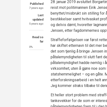
28. januar 2019 avsluttet Borgart
Published
reist mot politimannen Eirik Jensen
7 years ago
benyttet/misbrukt sin stilling for 
Last
bestikkelser samt hvitvasket prof
updated
5 years ago
og delvis dømt, hvoretter lagmanns
Jensen, etter fagdommernes oppfa
Read so
Straffeforfølgelsen var først re
far
har skiftet etternavn til det mer b
0%
det som tjenlig å bringe Jensen in
påtalemyndigheten til slutt fant d
påtalemyndighet hadde nemlig i å
virksomhet, uten å gjøre noe som
statshemmelighet – og en gåte. My
etterforskningsarbeid i en helt an
Jeg kommer straks tilbake til den
Et heller stort problem med str
tankevekker for de som er interesse
påtalemyndigheten frem til i dag