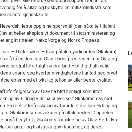
pert (hvor alle rettssikkerhetsprinsipper i så fall blir
dvendig for å sikre og beskytte en milliardindustri som
 den minste kjennskap til.
 Heyerdahl leste opp sine spørsmål (den såkalte tiltalen)
Olav et heller eksplosivt dokument til statsministeren og
 er gitt tittelen: NarkoNorge og Norsk Prosess.
nen sak – Thule-saken – hvor påtalemyndigheten (Økokrim)
L
ne for å få en dom mot Olav. Under prosessen mot Olav, og
ig er straffeforfulgt i andre land – blitt gitt all mulig
ktens spørre seg hvorfor myndighetene har tatt seg bryet
åtne epler med et tykt lag teflon av aller beste kvalitet.
traffeforfølgelsen av Olav ha blitt henlagt som intet
orskning av Eldring ville ha pulverisert Økokrims sak mot
ken. En reell etterforskning av forholdet mellom Eldring og
 og to Økokrimstatsadvokater på tiltalebenken. Cappelen
e også benyttet i Økokrims forfølgelse av Olav. Sett i lys
l Norsk narko- og hvitvaskingsvirksomhet, og deres