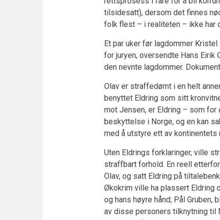
rettsprosess i fare for å bli korrum
tilsidesatt), dersom det finnes nø
folk flest – i realiteten – ikke har
Et par uker før lagdommer Kristel
for juryen, oversendte Hans Eirik 
den nevnte lagdommer. Dokumentet
Olav er straffedømt i en helt an
benyttet Eldring som sitt kronvit
mot Jensen, er Eldring – som for øvr
beskyttelse i Norge, og en kan sa
med å utstyre ett av kontinentets r
Uten Eldrings forklaringer, ville s
straffbart forhold. En reell etterf
Olav, og satt Eldring på tiltaleben
Økokrim ville ha plassert Eldring
og hans høyre hånd; Pål Gruben, bl
av disse personers tilknytning ti