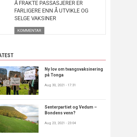
Å FRAKTE PASSASJERER ER
FARLIGERE ENN Å UTVIKLE OG
SELGE VAKSINER
KOMMENTAR
ATEST
Ny lov om tvangsvaksinering
på Tonga
Aug 30, 2021 - 17:31
Senterpartiet og Vedum –
Bondens venn?
Aug 23, 2021 - 23:04