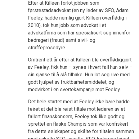
Etter at Killeen forlot jobben som
førstestadsadvokat (en ny leder av SFO, Adam
Feeley, hadde nemlig gjort Killeen overflødig i
2010), tok hun jobb som advokat i et
advokatfirma som har spesialisert seg innenfor
bedrageri (fraud) samt sivil- og
straffeprosedyre.
Omtrent ett år etter at Killeen ble overflødiggjort
av Feeley, fikk hun – synes i hvert fall hun selv –
sin sjanse til å slå tilbake. Hun lot seg rive med,
godt hjulpet av fruktbarhetsmiddelet, og
medvirket i en svertekampanje mot Feeley.
Det hele startet med at Feeley ikke bare hadde
feiret at det ble reist tiltale mot lederen av et
fallert finanskonsern, Feeley tok like godt og
sprettet en flaske Champis som var konfiskert
fra dette selskapet og skålte for tiltalen sammen
med enkelte SFO-ansatte. SFO-lederens høyst