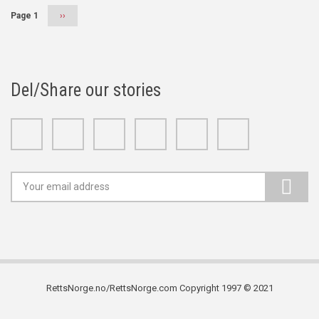
Page 1
Next
››
page
Del/Share our stories
Facebook
Twitter
Google+
Linkedin
Youtube
Instagram
RettsNorge.no/RettsNorge.com Copyright 1997 © 2021