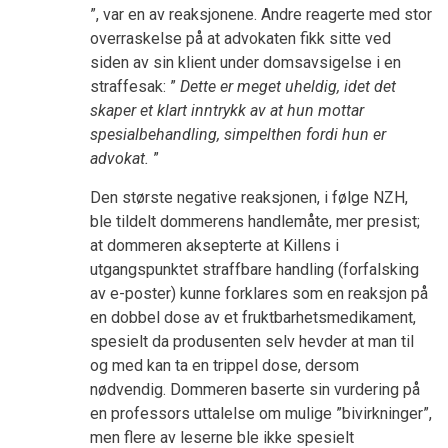
”, var en av reaksjonene. Andre reagerte med stor
overraskelse på at advokaten fikk sitte ved
siden av sin klient under domsavsigelse i en
straffesak: ”
Dette er meget uheldig, idet det
skaper et klart inntrykk av at hun mottar
spesialbehandling, simpelthen fordi hun er
advokat.
”
Den største negative reaksjonen, i følge NZH,
ble tildelt dommerens handlemåte, mer presist;
at dommeren aksepterte at Killens i
utgangspunktet straffbare handling (forfalsking
av e-poster) kunne forklares som en reaksjon på
en dobbel dose av et fruktbarhetsmedikament,
spesielt da produsenten selv hevder at man til
og med kan ta en trippel dose, dersom
nødvendig. Dommeren baserte sin vurdering på
en professors uttalelse om mulige ”bivirkninger”,
men flere av leserne ble ikke spesielt