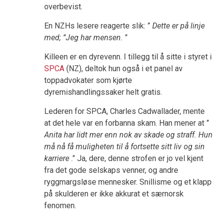
overbevist.
En NZHs lesere reagerte slik: ”
Dette er på linje
med; ”Jeg har mensen.
”
Killeen er en dyrevenn. I tillegg til å sitte i styret i
SPCA
(NZ), deltok hun også i et panel av
toppadvokater som kjørte
dyremishandlingssaker helt gratis.
Lederen for SPCA, Charles Cadwallader, mente
at det hele var en forbanna skam. Han mener at ”
Anita har lidt mer enn nok av skade og straff. Hun
må nå få muligheten til å fortsette sitt liv og sin
karriere
.” Ja, dere, denne strofen er jo vel kjent
fra det gode selskaps venner, og andre
ryggmargsløse mennesker. Snillisme og et klapp
på skulderen er ikke akkurat et særnorsk
fenomen.