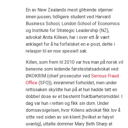
En av New Zealands mest glitrende stjerner
innen jussen, tidligere student ved Harvard
Business School, London School of Economics
og Institute for Strategic Leadership (NZ),
advokat Anita Killeen, har i over ett år vært
anklaget for å ha forfalsket en e-post, dette i
relasjon til en noe spesiell sak.
Killen, som frem til 2010 var hva man på norsk vil
benevne som ledende førstestatsadvokat ved
ØKOKRIM (chief prosecutor ved
Serious Fraud
Office
(SFO)), innrømmet forholdet, men under
rettssaken skyldte hun på at hun hadde tatt en
dobbel dose av et bestemt fruktbarhetsmiddel. I
dag var hun i retten og fikk sin dom. Under
domsavsigelsen, hvor Killens advokat fikk lov å
sitte ved siden av sin klient (hvilket er høyst
uvanlig), uttalte dommer Mary Beth Sharp at