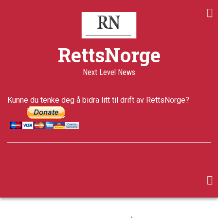
Skip
Share
Share
Share
to
on
on
through
main
Print
Facebook
Twitter
email
content
a+
RettsNorge
a-
Published
Next Level News
13 years
ago
Last
Kunne du tenke deg å bidra litt til drift av RettsNorge?
updated
5 years ago
facebook
twitter
google-
plus