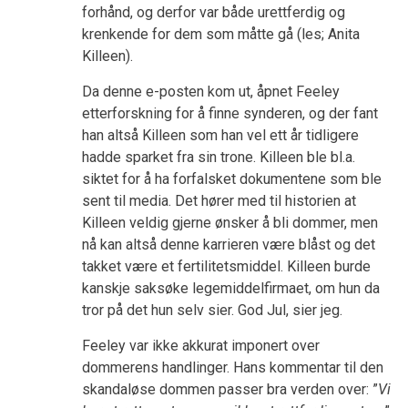
forhånd, og derfor var både urettferdig og
krenkende for dem som måtte gå (les; Anita
Killeen).
Da denne e-posten kom ut, åpnet Feeley
etterforskning for å finne synderen, og der fant
han altså Killeen som han vel ett år tidligere
hadde sparket fra sin trone. Killeen ble bl.a.
siktet for å ha forfalsket dokumentene som ble
sent til media. Det hører med til historien at
Killeen veldig gjerne ønsker å bli dommer, men
nå kan altså denne karrieren være blåst og det
takket være et fertilitetsmiddel. Killeen burde
kanskje saksøke legemiddelfirmaet, om hun da
tror på det hun selv sier. God Jul, sier jeg.
Feeley var ikke akkurat imponert over
dommerens handlinger. Hans kommentar til den
skandaløse dommen passer bra verden over: ”
Vi