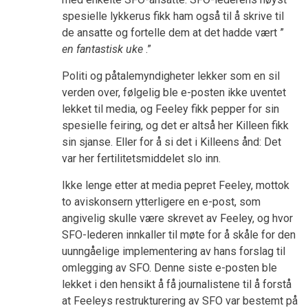
spesielle lykkerus fikk ham også til å skrive til
de ansatte og fortelle dem at det hadde vært ”
en fantastisk uke
.”
Politi og påtalemyndigheter lekker som en sil
verden over, følgelig ble e-posten ikke uventet
lekket til media, og Feeley fikk pepper for sin
spesielle feiring, og det er altså her Killeen fikk
sin sjanse. Eller for å si det i Killeens ånd: Det
var her fertilitetsmiddelet slo inn.
Ikke lenge etter at media pepret Feeley, mottok
to aviskonsern ytterligere en e-post, som
angivelig skulle være skrevet av Feeley, og hvor
SFO-lederen innkaller til møte for å skåle for den
uunngåelige implementering av hans forslag til
omlegging av SFO. Denne siste e-posten ble
lekket i den hensikt å få journalistene til å forstå
at Feeleys restrukturering av SFO var bestemt på