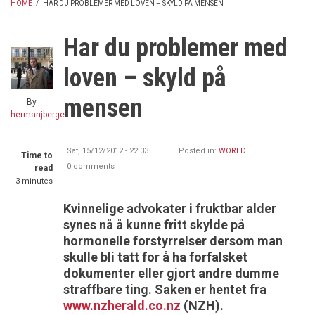
HOME
/
HAR DU PROBLEMER MED LOVEN – SKYLD PÅ MENSEN
BREADCRUMB
Har du problemer med
loven – skyld på
mensen
By
hermanjberge
Sat, 15/12/2012 - 22:33
Posted in:
WORLD
Time to
0 comments
read
3 minutes
Kvinnelige advokater i fruktbar alder
synes nå å kunne fritt skylde på
hormonelle forstyrrelser dersom man
skulle bli tatt for å ha forfalsket
dokumenter eller gjort andre dumme
straffbare ting. Saken er hentet fra
www.nzherald.co.nz
(NZH).