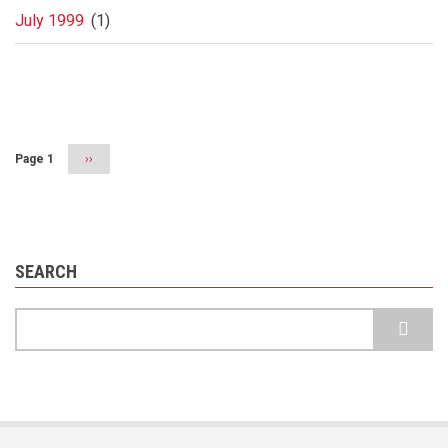
July 1999
(1)
Pagination
Page 1
Next
››
page
SEARCH
Search