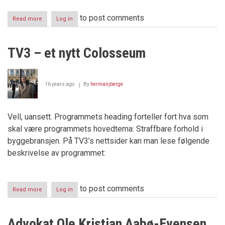
to post comments
Read more
about
Log in
Bertelsen-
saken
–
TV3 – et nytt Colosseum
siste
dag
i
retten
16 years ago
By
hermanjberge
Vell, uansett. Programmets heading forteller fort hva som
skal være programmets hovedtema: Straffbare forhold i
byggebransjen. På TV3’s nettsider kan man lese følgende
beskrivelse av programmet:
to post comments
Read more
about
Log in
TV3
–
et
Advokat Ole Kristian Aabø-Evensen
nytt