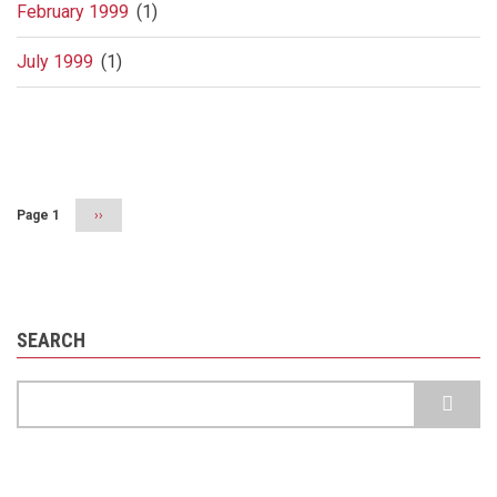
February 1999
(1)
July 1999
(1)
Pagination
Page 1
Next
››
page
SEARCH
Search