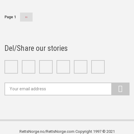
Page 1
Next
››
page
Del/Share our stories
Facebook
Twitter
Google+
Linkedin
Youtube
Instagram
RettsNorge.no/RettsNorge.com Copyright 1997 © 2021