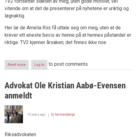
TV2 fortsetter slakten av meg, uten gode motiver, vel
vitende om at det de presenterer på nyhetene er uriktig og
løgnaktig.
Her lar de Amelia Riis få uttale seg om meg, uten at de
krever ett eneste bevis av henne på at hennes påstander er
riktige. TV2 kjenner årsaken; det finnes ikke noe.
to post comments
Read more
about
Log in
Slik
svindlet
Amelia
Advokat Ole Kristian Aabø-Evensen
Riis
Asker
anmeldt
og
Bærum
tingrett
19 years ago
By
hermanjberge
Riksadvokaten