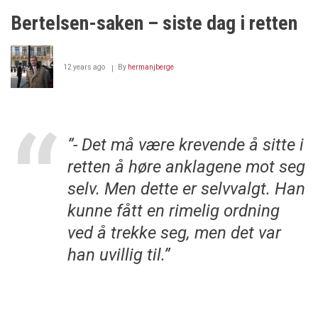
i
Bertelsen-saken – siste dag i retten
norsk
rettsvesen
12 years ago
By
hermanjberge
”- Det må være krevende å sitte i
retten å høre anklagene mot seg
selv. Men dette er selvvalgt. Han
kunne fått en rimelig ordning
ved å trekke seg, men det var
han uvillig til.”