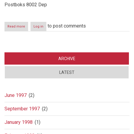
Postboks 8002 Dep
to post comments
Read more
about
Log in
Advokat
Ole
Kristian
Aabø-
Evensen
anmeldt
ARCHIVE
LATEST
June 1997
(2)
September 1997
(2)
January 1998
(1)