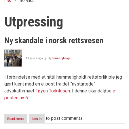
HOME
/
UTPRESSING
BREADCRUMB
Utpressing
Ny skandale i norsk rettsvesen
11 years ago
By
hermanjberge
I forbindelse med et hittil hemmeligholdt rettsforlik ble jeg
gjort kjent med en e-post fra det ”nystartede”
advokatfirmaet
Føyen Torkildsen
. I denne skandaløse
e-
posten av 6.
to post comments
Read more
about
Log in
Ny
skandale