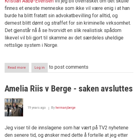
Kristian Aabø-Evensen
vil jeg bli overrasket om det skulle
finnes et eneste menneske som ikke vil være enig i at han
burde ha blitt fratatt sin advokatbevilling for alltid, og
dernest blitt dømt og straffet for sin kriminelle virksomhet.
Det gjenstår nå å se hvorvidt en slik realistisk spådom
likevel vil bli gjort til skamme av det særdeles uheldige
rettslige system i Norge.
to post comments
Read more
about
Log in
Advokat
-
"med
Amelia Riis v Berge - saken avsluttes
rett
til
å
drepe"
19 years ago
By
hermanjberge
Jeg viser til de innslagene som har vært på TV2 nyhetene
den senere tid, og ønsker med dette å fortelle at jeg etter