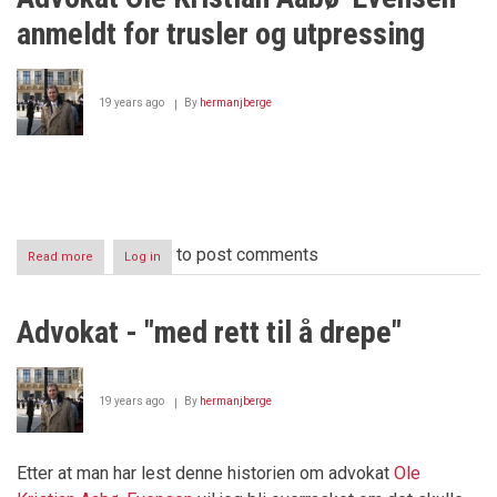
Colosseum
anmeldt for trusler og utpressing
19 years ago
By
hermanjberge
to post comments
Read more
about
Log in
Advokat
Ole
Kristian
Advokat - "med rett til å drepe"
Aabø-
Evensen
anmeldt
for
19 years ago
By
hermanjberge
trusler
og
utpressing
Etter at man har lest denne historien om advokat
Ole