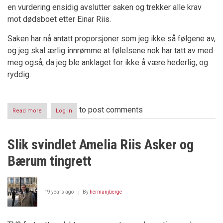
en vurdering ensidig avslutter saken og trekker alle krav
mot dødsboet etter Einar Riis.
Saken har nå antatt proporsjoner som jeg ikke så følgene av,
og jeg skal ærlig innrømme at følelsene nok har tatt av med
meg også, da jeg ble anklaget for ikke å være hederlig, og
ryddig.
to post comments
Read more
about
Log in
Amelia
Riis
v
Slik svindlet Amelia Riis Asker og
Berge
-
Bærum tingrett
saken
avsluttes
19 years ago
By
hermanjberge