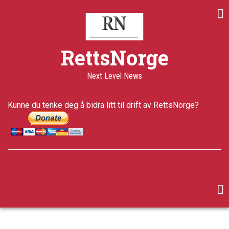
Skip
to
main
content
RettsNorge
Next Level News
Kunne du tenke deg å bidra litt til drift av RettsNorge?
facebook
twitter
google-
plus