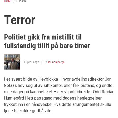
HOME
/
TERROR
BREADCRUMB
Terror
Politiet gikk fra mistillit til
fullstendig tillit på bare timer
11 years ago
By
hermanjberge
I et svært bilde av Høyblokka – hvor avdelingsdirektør Jan
Gotaas hev seg ut av sitt kontor, eller fikk bistand, og endte
sine dager på kantinetaket – ser vi politidirektør Odd Reidar
Humlegård i lett passgang med dagens henleggelser
trykket inn i en håndveske. Hva dette arrangementet skulle
tjene til er ikke godt å vite.