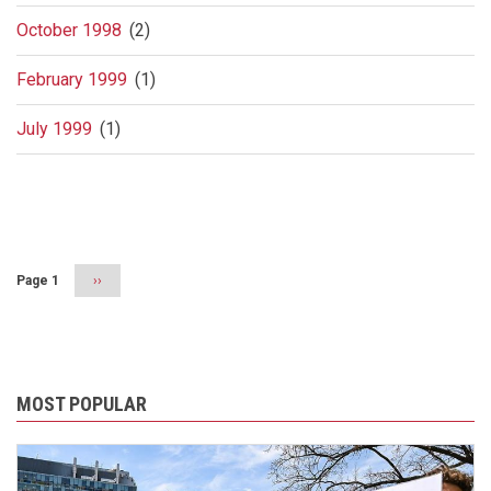
October 1998
(2)
February 1999
(1)
July 1999
(1)
Pagination
Page 1
Next
››
page
MOST POPULAR