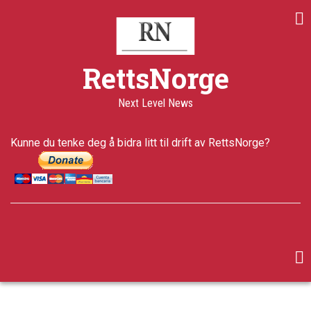
Skip
to
main
content
RettsNorge
Next Level News
Kunne du tenke deg å bidra litt til drift av RettsNorge?
facebook
twitter
google-
plus