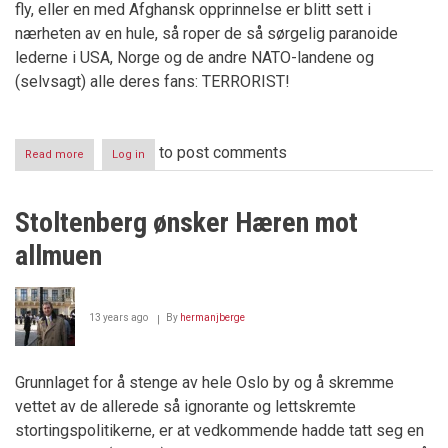
fly, eller en med Afghansk opprinnelse er blitt sett i
nærheten av en hule, så roper de så sørgelig paranoide
lederne i USA, Norge og de andre NATO-landene og
(selvsagt) alle deres fans: TERRORIST!
to post comments
Read more
about
Log in
Flyplassikkerhet?
–
det
Stoltenberg ønsker Hæren mot
er
innendørs,
allmuen
det
13 years ago
By
hermanjberge
Grunnlaget for å stenge av hele Oslo by og å skremme
vettet av de allerede så ignorante og lettskremte
stortingspolitikerne, er at vedkommende hadde tatt seg en