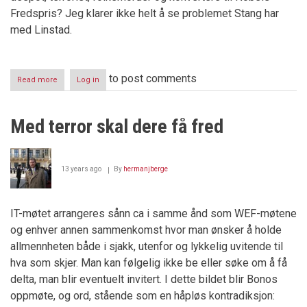
Fredspris? Jeg klarer ikke helt å se problemet Stang har
med Linstad.
to post comments
Read more
about
Log in
Fabian
Stang
er
Med terror skal dere få fred
en
pingle
13 years ago
By
hermanjberge
IT-møtet arrangeres sånn ca i samme ånd som WEF-møtene
og enhver annen sammenkomst hvor man ønsker å holde
allmennheten både i sjakk, utenfor og lykkelig uvitende til
hva som skjer. Man kan følgelig ikke be eller søke om å få
delta, man blir eventuelt invitert. I dette bildet blir Bonos
oppmøte, og ord, stående som en håpløs kontradiksjon: