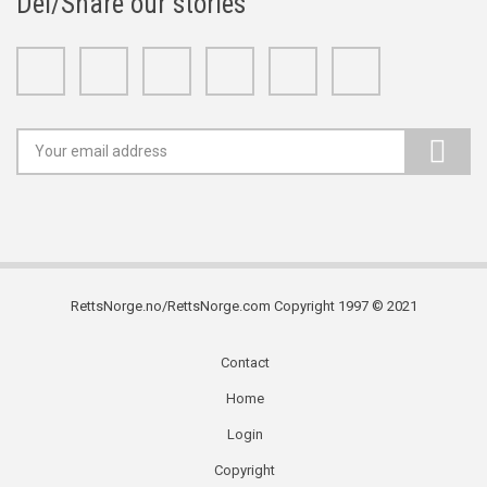
Del/Share our stories
Facebook
Twitter
Google+
Linkedin
Youtube
Instagram
RettsNorge.no/RettsNorge.com Copyright 1997 © 2021
Contact
Subfooter
Home
menu
Login
Copyright