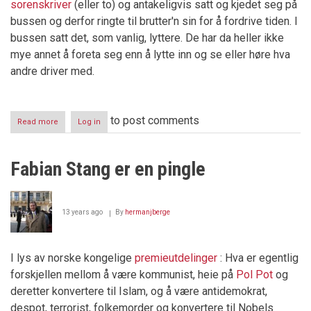
sorenskriver
(eller to) og antakeligvis satt og kjedet seg på
bussen og derfor ringte til brutter'n sin for å fordrive tiden. I
bussen satt det, som vanlig, lyttere. De har da heller ikke
mye annet å foreta seg enn å lytte inn og se eller høre hva
andre driver med.
to post comments
Read more
about
Log in
Stoltenberg
ønsker
Hæren
Fabian Stang er en pingle
mot
allmuen
13 years ago
By
hermanjberge
I lys av norske kongelige
premieutdelinger
: Hva er egentlig
forskjellen mellom å være kommunist, heie på
Pol Pot
og
deretter konvertere til Islam, og å være antidemokrat,
despot, terrorist, folkemorder og konvertere til Nobels