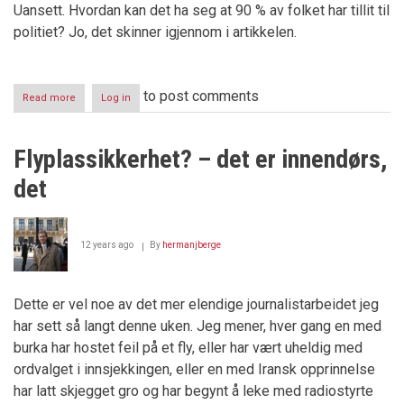
Uansett. Hvordan kan det ha seg at 90 % av folket har tillit til
politiet? Jo, det skinner igjennom i artikkelen.
to post comments
Read more
about
Log in
Politiet
gikk
fra
Flyplassikkerhet? – det er innendørs,
mistillit
til
det
fullstendig
tillit
på
bare
12 years ago
By
hermanjberge
timer
Dette er vel noe av det mer elendige journalistarbeidet jeg
har sett så langt denne uken. Jeg mener, hver gang en med
burka har hostet feil på et fly, eller har vært uheldig med
ordvalget i innsjekkingen, eller en med Iransk opprinnelse
har latt skjegget gro og har begynt å leke med radiostyrte