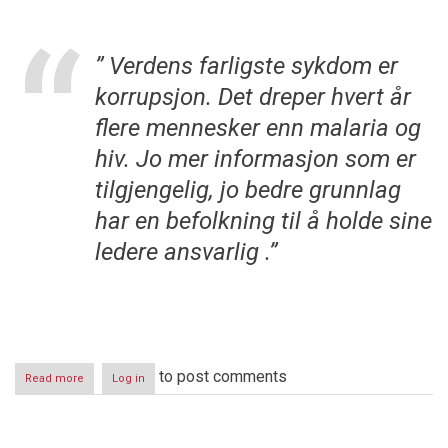
” Verdens farligste sykdom er
korrupsjon. Det dreper hvert år
flere mennesker enn malaria og
hiv. Jo mer informasjon som er
tilgjengelig, jo bedre grunnlag
har en befolkning til å holde sine
ledere ansvarlig .”
to post comments
Read more
about
Log in
Med
terror
skal
dere