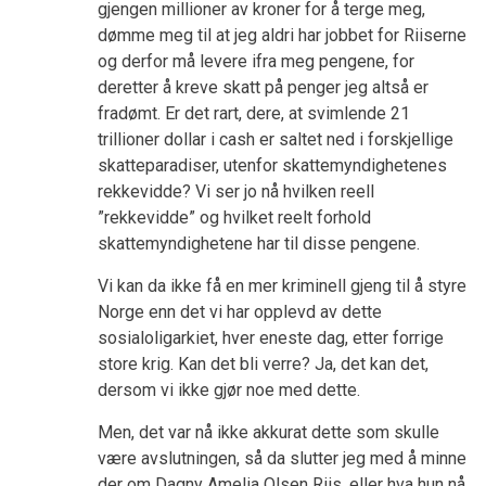
gjengen millioner av kroner for å terge meg,
dømme meg til at jeg aldri har jobbet for Riiserne
og derfor må levere ifra meg pengene, for
deretter å kreve skatt på penger jeg altså er
fradømt. Er det rart, dere, at svimlende 21
trillioner dollar i cash er saltet ned i forskjellige
skatteparadiser, utenfor skattemyndighetenes
rekkevidde? Vi ser jo nå hvilken reell
”rekkevidde” og hvilket reelt forhold
skattemyndighetene har til disse pengene.
Vi kan da ikke få en mer kriminell gjeng til å styre
Norge enn det vi har opplevd av dette
sosialoligarkiet, hver eneste dag, etter forrige
store krig. Kan det bli verre? Ja, det kan det,
dersom vi ikke gjør noe med dette.
Men, det var nå ikke akkurat dette som skulle
være avslutningen, så da slutter jeg med å minne
der om Dagny Amelia Olsen Riis, eller hva hun nå