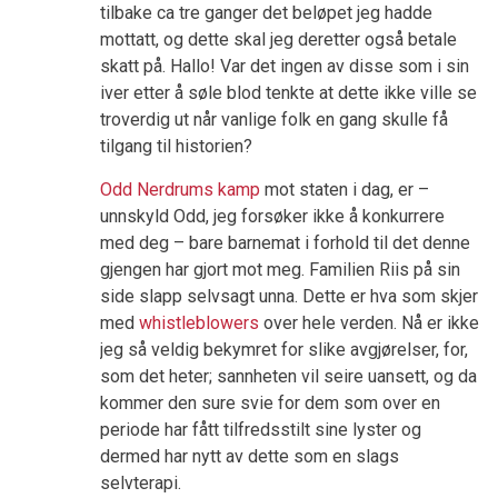
tilbake ca tre ganger det beløpet jeg hadde
mottatt, og dette skal jeg deretter også betale
skatt på. Hallo! Var det ingen av disse som i sin
iver etter å søle blod tenkte at dette ikke ville se
troverdig ut når vanlige folk en gang skulle få
tilgang til historien?
Odd Nerdrums kamp
mot staten i dag, er –
unnskyld Odd, jeg forsøker ikke å konkurrere
med deg – bare barnemat i forhold til det denne
gjengen har gjort mot meg. Familien Riis på sin
side slapp selvsagt unna. Dette er hva som skjer
med
whistleblowers
over hele verden. Nå er ikke
jeg så veldig bekymret for slike avgjørelser, for,
som det heter; sannheten vil seire uansett, og da
kommer den sure svie for dem som over en
periode har fått tilfredsstilt sine lyster og
dermed har nytt av dette som en slags
selvterapi.