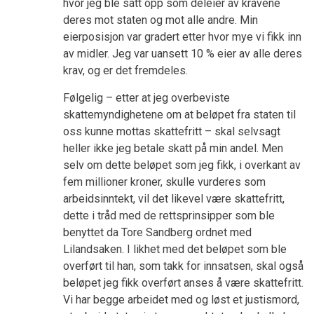
hvor jeg ble satt opp som deleier av kravene
deres mot staten og mot alle andre. Min
eierposisjon var gradert etter hvor mye vi fikk inn
av midler. Jeg var uansett 10 % eier av alle deres
krav, og er det fremdeles.
Følgelig – etter at jeg overbeviste
skattemyndighetene om at beløpet fra staten til
oss kunne mottas skattefritt – skal selvsagt
heller ikke jeg betale skatt på min andel. Men
selv om dette beløpet som jeg fikk, i overkant av
fem millioner kroner, skulle vurderes som
arbeidsinntekt, vil det likevel være skattefritt,
dette i tråd med de rettsprinsipper som ble
benyttet da Tore Sandberg ordnet med
Lilandsaken. I likhet med det beløpet som ble
overført til han, som takk for innsatsen, skal også
beløpet jeg fikk overført anses å være skattefritt.
Vi har begge arbeidet med og løst et justismord,