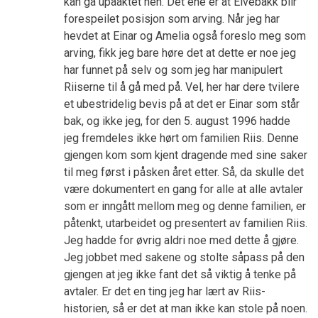
kan gå upåaktet hen. Det ene er at Elvebakk blir
forespeilet posisjon som arving. Når jeg har
hevdet at Einar og Amelia også foreslo meg som
arving, fikk jeg bare høre det at dette er noe jeg
har funnet på selv og som jeg har manipulert
Riiserne til å gå med på. Vel, her har dere tvilere
et ubestridelig bevis på at det er Einar som står
bak, og ikke jeg, for den 5. august 1996 hadde
jeg fremdeles ikke hørt om familien Riis. Denne
gjengen kom som kjent dragende med sine saker
til meg først i påsken året etter. Så, da skulle det
være dokumentert en gang for alle at alle avtaler
som er inngått mellom meg og denne familien, er
påtenkt, utarbeidet og presentert av familien Riis.
Jeg hadde for øvrig aldri noe med dette å gjøre.
Jeg jobbet med sakene og stolte såpass på den
gjengen at jeg ikke fant det så viktig å tenke på
avtaler. Er det en ting jeg har lært av Riis-
historien, så er det at man ikke kan stole på noen.