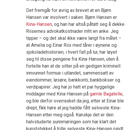
Det fremgår for øvrig av brevet at en Bjørn
Hansen var involvert i saken. Bjørn Hansen er
Kina-Hansen
, og han har altså påtatt seg å dekke
Riisernes advokatkostnader mht en anke. Jeg
tipper – og det skal ikke være langt fra målet –
at Amelia og Einar Riis med tårer i øynene og
sjokoladehistorien, i hvert fall på lur, har løyet
seg til disse pengene fra Kina-Hansen, uten å
fortelle han at de sitter på en gedigen kriminell
innvunnet formue i utlandet, sammensatt av
eiendommer, løsøre, bankkonti, bankbokser og
verdipapirer. Jeg har jo hatt et par hyggelige
middager med Kina-Hansen på
gamle Bagatelle
,
og ble derfor overrasket da jeg, etter at Einar ble
drept, fikk høre at jeg hadde fått selveste Kina-
Hansen etter meg også. Kanskje det er den
halvstuderte sunnmøringen som har klart det
kunststykket å trille selveste Kina-Hansen rundt