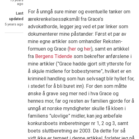
13 years
ago
For å unngå sure miner og eventuelle tanker om
Last
ærekrenkelsessøksmål fra Grace’s
updated
5 years ago
advokathorde, legger jeg ved et par linker som
dokumenterer mine påstander: Først et par av
mine egne artikler som omhandler Reksten-
formuen og Grace (
her
og
her
), samt en artikkel
fra
Bergens Tidende
som bekrefter anførslene i
mine artikler (”Grace hadde gjort sitt ytterste for
å skjule midlene for bobestyrerne”, hvilket er en
kriminell handling som hun selvsagt blir hyllet for,
i stedet for å bli buret inn). For den som måtte
ønske å grave seg mer ned i hva Grace og
hennes mor, far og resten av familien gjorde for å
unngå at norske myndigheter skulle få kloen i
familiens ”ulovlige” midler, kan jeg anbefale
konkursboets innberetninger nr 1, 2 og 3, samt
boets sluttberetning av 2003. Da dette for så
vidt ikke er temaet i denne artikkel, forlater jeg nå