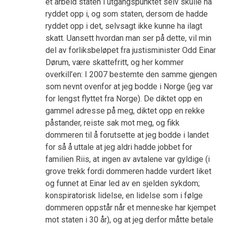
et arbeid staten i utgangspunktet selv skulle ha
ryddet opp i, og som staten, dersom de hadde
ryddet opp i det, selvsagt ikke kunne ha ilagt
skatt. Uansett hvordan man ser på dette, vil min
del av forliksbeløpet fra justisminister Odd Einar
Dørum, være skattefritt, og her kommer
overkill’en: I 2007 bestemte den samme gjengen
som nevnt ovenfor at jeg bodde i Norge (jeg var
for lengst flyttet fra Norge). De diktet opp en
gammel adresse på meg, diktet opp en rekke
påstander, reiste sak mot meg, og fikk
dommeren til å forutsette at jeg bodde i landet
for så å uttale at jeg aldri hadde jobbet for
familien Riis, at ingen av avtalene var gyldige (i
grove trekk fordi dommeren hadde vurdert liket
og funnet at Einar led av en sjelden sykdom;
konspiratorisk lidelse, en lidelse som i følge
dommeren oppstår når et menneske har kjempet
mot staten i 30 år), og at jeg derfor måtte betale