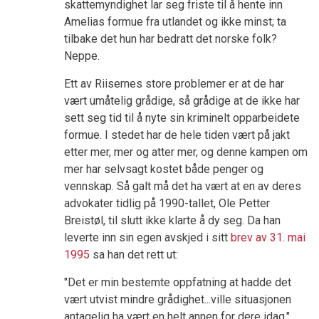
skattemyndighet lar seg friste til å hente inn
Amelias formue fra utlandet og ikke minst; ta
tilbake det hun har bedratt det norske folk?
Neppe.
Ett av Riisernes store problemer er at de har
vært umåtelig grådige, så grådige at de ikke har
sett seg tid til å nyte sin kriminelt opparbeidete
formue. I stedet har de hele tiden vært på jakt
etter mer, mer og atter mer, og denne kampen om
mer har selvsagt kostet både penger og
vennskap. Så galt må det ha vært at en av deres
advokater tidlig på 1990-tallet, Ole Petter
Breistøl, til slutt ikke klarte å dy seg. Da han
leverte inn sin egen avskjed i sitt
brev av 31. mai
1995
sa han det rett ut:
"Det er min bestemte oppfatning at hadde det
vært utvist mindre grådighet...ville situasjonen
antagelig ha vært en helt annen for dere idag."