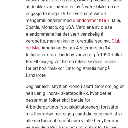
at de ikke var i nærheten av å være blakk da de
engasjerte meg i 1997. Tvert imot var de
mangemillionærer med
eiendommer bl.a.
i Italia,
Spania, Monaco, og USA. Verdiene av disse
eiendommene har det vært vanskelig å
verdsette, men en kan jo forestille seg hva
Club
de Mar
, Amelia og Einars 4 stjerners og 34
leiligheter store landsby var verdt på 1990-tallet.
For alt hva jeg vet har en rekke av dere lesere
feriert hos ”blakke” Einar og Amelia her på
Lanzarote.
Jeg har aldri snytt en krone i skatt. Selv om jeg er
helt uenig i norsk skattepolitikk, hvor det er
bestemt at folket skal betale for
Arbeiderpartiets (sosialdiktatorenes) fortsatte
maktherredømme, er jeg samtidig enig med at vi
alle må bidra til formål som vi alle benytter oss
av. Familien Riis har gjort det motsatte. De har