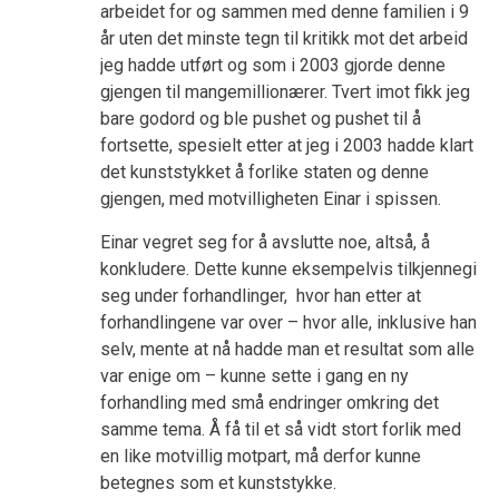
arbeidet for og sammen med denne familien i 9
år uten det minste tegn til kritikk mot det arbeid
jeg hadde utført og som i 2003 gjorde denne
gjengen til mangemillionærer. Tvert imot fikk jeg
bare godord og ble pushet og pushet til å
fortsette, spesielt etter at jeg i 2003 hadde klart
det kunststykket å forlike staten og denne
gjengen, med motvilligheten Einar i spissen.
Einar vegret seg for å avslutte noe, altså, å
konkludere. Dette kunne eksempelvis tilkjennegi
seg under forhandlinger, hvor han etter at
forhandlingene var over – hvor alle, inklusive han
selv, mente at nå hadde man et resultat som alle
var enige om – kunne sette i gang en ny
forhandling med små endringer omkring det
samme tema. Å få til et så vidt stort forlik med
en like motvillig motpart, må derfor kunne
betegnes som et kunststykke.