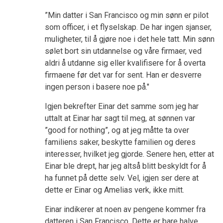
”Min datter i San Francisco og min sønn er pilot
som officer, i et flyselskap. De har ingen sjanser,
muligheter, til å gjøre noe i det hele tatt. Min sønn
sølet bort sin utdannelse og våre firmaer, ved
aldri å utdanne sig eller kvalifisere for å overta
firmaene før det var for sent. Han er desverre
ingen person i basere noe på."
Igjen bekrefter Einar det samme som jeg har
uttalt at Einar har sagt til meg, at sønnen var
”good for nothing”, og at jeg måtte ta over
familiens saker, beskytte familien og deres
interesser, hvilket jeg gjorde. Senere hen, etter at
Einar ble drept, har jeg altså blitt beskyldt for å
ha funnet på dette selv. Vel, igjen ser dere at
dette er Einar og Amelias verk, ikke mitt.
Einar indikerer at noen av pengene kommer fra
datteren i San Francisco. Dette er bare halve