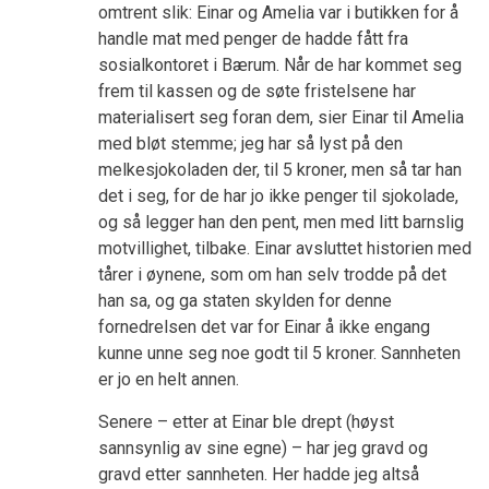
omtrent slik: Einar og Amelia var i butikken for å
handle mat med penger de hadde fått fra
sosialkontoret i Bærum. Når de har kommet seg
frem til kassen og de søte fristelsene har
materialisert seg foran dem, sier Einar til Amelia
med bløt stemme; jeg har så lyst på den
melkesjokoladen der, til 5 kroner, men så tar han
det i seg, for de har jo ikke penger til sjokolade,
og så legger han den pent, men med litt barnslig
motvillighet, tilbake. Einar avsluttet historien med
tårer i øynene, som om han selv trodde på det
han sa, og ga staten skylden for denne
fornedrelsen det var for Einar å ikke engang
kunne unne seg noe godt til 5 kroner. Sannheten
er jo en helt annen.
Senere – etter at Einar ble drept (høyst
sannsynlig av sine egne) – har jeg gravd og
gravd etter sannheten. Her hadde jeg altså