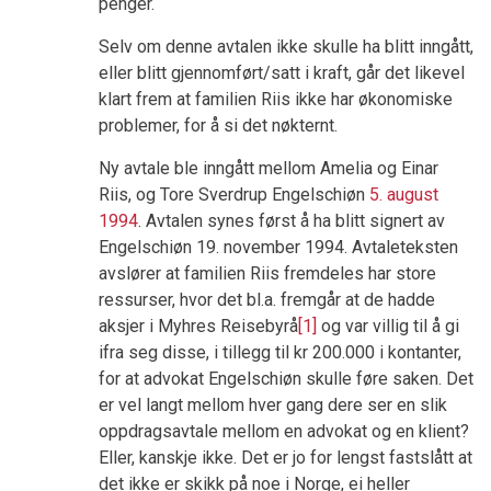
penger.
Selv om denne avtalen ikke skulle ha blitt inngått,
eller blitt gjennomført/satt i kraft, går det likevel
klart frem at familien Riis ikke har økonomiske
problemer, for å si det nøkternt.
Ny avtale ble inngått mellom Amelia og Einar
Riis, og Tore Sverdrup Engelschiøn
5. august
1994
. Avtalen synes først å ha blitt signert av
Engelschiøn 19. november 1994. Avtaleteksten
avslører at familien Riis fremdeles har store
ressurser, hvor det bl.a. fremgår at de hadde
aksjer i Myhres Reisebyrå
[1]
og var villig til å gi
ifra seg disse, i tillegg til kr 200.000 i kontanter,
for at advokat Engelschiøn skulle føre saken. Det
er vel langt mellom hver gang dere ser en slik
oppdragsavtale mellom en advokat og en klient?
Eller, kanskje ikke. Det er jo for lengst fastslått at
det ikke er skikk på noe i Norge, ei heller