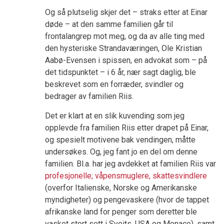
Og så plutselig skjer det – straks etter at Einar
døde – at den samme familien går til
frontalangrep mot meg, og da av alle ting med
den hysteriske Strandaværingen, Ole Kristian
Aabø-Evensen i spissen, en advokat som – på
det tidspunktet – i 6 år, nær sagt daglig, ble
beskrevet som en forræder, svindler og
bedrager av familien Riis.
Det er klart at en slik kuvending som jeg
opplevde fra familien Riis etter drapet på Einar,
og spesielt motivene bak vendingen, måtte
undersøkes. Og, jeg fant jo en del om denne
familien. Bl.a. har jeg avdekket at familien Riis var
profesjonelle; våpensmuglere, skattesvindlere
(overfor Italienske, Norske og Amerikanske
myndigheter) og pengevaskere (hvor de tappet
afrikanske land for penger som deretter ble
vasket stort sett i Sveits, USA og Monaco). samt