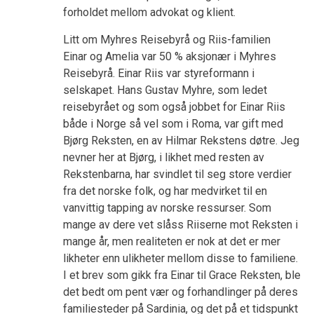
forholdet mellom advokat og klient.
Litt om Myhres Reisebyrå og Riis-familien
Einar og Amelia var 50 % aksjonær i Myhres
Reisebyrå. Einar Riis var styreformann i
selskapet. Hans Gustav Myhre, som ledet
reisebyrået og som også jobbet for Einar Riis
både i Norge så vel som i Roma, var gift med
Bjørg Reksten, en av Hilmar Rekstens døtre. Jeg
nevner her at Bjørg, i likhet med resten av
Rekstenbarna, har svindlet til seg store verdier
fra det norske folk, og har medvirket til en
vanvittig tapping av norske ressurser. Som
mange av dere vet slåss Riiserne mot Reksten i
mange år, men realiteten er nok at det er mer
likheter enn ulikheter mellom disse to familiene.
I et brev som gikk fra Einar til Grace Reksten, ble
det bedt om pent vær og forhandlinger på deres
familiesteder på Sardinia, og det på et tidspunkt