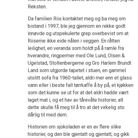
Reksten.
Da familien Riis kontaktet meg og ba meg om
bistand i 1997, ble jeg gjennom en rekke godt
innøvde og utspekulerte grep overbevist om at
Riiserne ikke eide nålen i veggen. En råtten
leilighet, en veranda som holdt på å ramle fra
hverandre, ringpermer med Ole Lund, Olsen &
Ugelstad, Stoltenbergerne og Gro Harlem Brundt
Land som utgjorde tapetet i stuen, en gammel
utslitt sofa fra 1960-tallet, aldri mer enn et glass
vann eller i beste fall tørrkaffe å by på, et kjøkken
som det kunne se ut for at det aldri hadde vært
laget mat i, og et hav av tårevåte historier, alt
dette skulle få meg til å tro at det virkelig sto
dårlig til med dem.
Historien om sjokoladen er en av flere slike
historier, og den ble gjentatt og gjentatt, og gikk