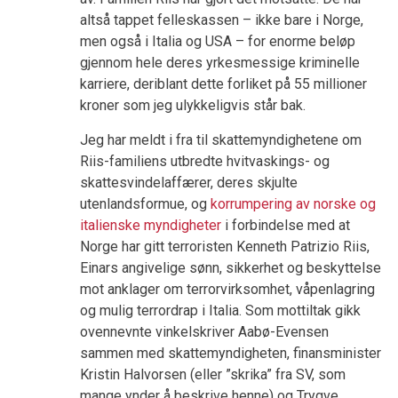
altså tappet felleskassen – ikke bare i Norge,
men også i Italia og USA – for enorme beløp
gjennom hele deres yrkesmessige kriminelle
karriere, deriblant dette forliket på 55 millioner
kroner som jeg ulykkeligvis står bak.
Jeg har meldt i fra til skattemyndighetene om
Riis-familiens utbredte hvitvaskings- og
skattesvindelaffærer, deres skjulte
utenlandsformue, og
korrumpering av norske og
italienske myndigheter
i forbindelse med at
Norge har gitt terroristen Kenneth Patrizio Riis,
Einars angivelige sønn, sikkerhet og beskyttelse
mot anklager om terrorvirksomhet, våpenlagring
og mulig terrordrap i Italia. Som mottiltak gikk
ovennevnte vinkelskriver Aabø-Evensen
sammen med skattemyndigheten, finansminister
Kristin Halvorsen (eller ”skrika” fra SV, som
mange ynder å beskrive henne) og Trygve