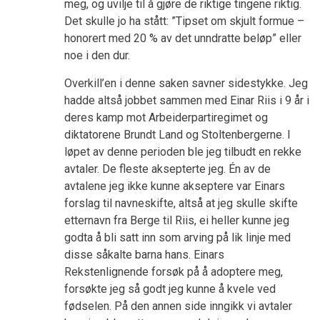
meg, og uvilje til å gjøre de riktige tingene riktig.
Det skulle jo ha stått: ”Tipset om skjult formue –
honorert med 20 % av det unndratte beløp” eller
noe i den dur.
Overkill’en i denne saken savner sidestykke. Jeg
hadde altså jobbet sammen med Einar Riis i 9 år i
deres kamp mot Arbeiderpartiregimet og
diktatorene Brundt Land og Stoltenbergerne. I
løpet av denne perioden ble jeg tilbudt en rekke
avtaler. De fleste aksepterte jeg. Én av de
avtalene jeg ikke kunne akseptere var Einars
forslag til navneskifte, altså at jeg skulle skifte
etternavn fra Berge til Riis, ei heller kunne jeg
godta å bli satt inn som arving på lik linje med
disse såkalte barna hans. Einars
Rekstenlignende forsøk på å adoptere meg,
forsøkte jeg så godt jeg kunne å kvele ved
fødselen. På den annen side inngikk vi avtaler