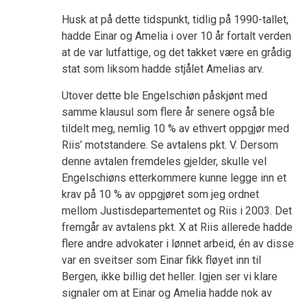
Husk at på dette tidspunkt, tidlig på 1990-tallet,
hadde Einar og Amelia i over 10 år fortalt verden
at de var lutfattige, og det takket være en grådig
stat som liksom hadde stjålet Amelias arv.
Utover dette ble Engelschiøn påskjønt med
samme klausul som flere år senere også ble
tildelt meg, nemlig 10 % av ethvert oppgjør med
Riis’ motstandere. Se avtalens pkt. V. Dersom
denne avtalen fremdeles gjelder, skulle vel
Engelschiøns etterkommere kunne legge inn et
krav på 10 % av oppgjøret som jeg ordnet
mellom Justisdepartementet og Riis i 2003. Det
fremgår av avtalens pkt. X at Riis allerede hadde
flere andre advokater i lønnet arbeid, én av disse
var en sveitser som Einar fikk fløyet inn til
Bergen, ikke billig det heller. Igjen ser vi klare
signaler om at Einar og Amelia hadde nok av