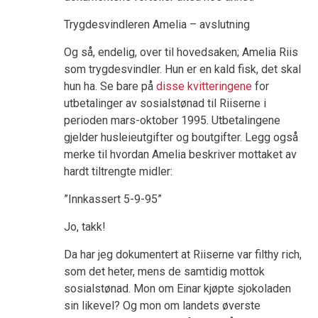
Trygdesvindleren Amelia – avslutning
Og så, endelig, over til hovedsaken; Amelia Riis
som trygdesvindler. Hun er en kald fisk, det skal
hun ha. Se bare på
disse kvitteringene
for
utbetalinger av sosialstønad til Riiserne i
perioden mars-oktober 1995. Utbetalingene
gjelder husleieutgifter og boutgifter. Legg også
merke til hvordan Amelia beskriver mottaket av
hardt tiltrengte midler:
”Innkassert 5-9-95”
Jo, takk!
Da har jeg dokumentert at Riiserne var filthy rich,
som det heter, mens de samtidig mottok
sosialstønad. Mon om Einar kjøpte sjokoladen
sin likevel? Og mon om landets øverste