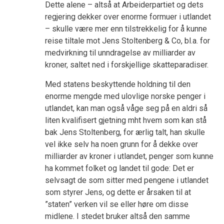
Dette alene – altså at Arbeiderpartiet og dets
regjering dekker over enorme formuer i utlandet
– skulle være mer enn tilstrekkelig for å kunne
reise tiltale mot Jens Stoltenberg & Co, bl.a. for
medvirkning til unndragelse av milliarder av
kroner, saltet ned i forskjellige skatteparadiser.
Med statens beskyttende holdning til den
enorme mengde med ulovlige norske penger i
utlandet, kan man også våge seg på en aldri så
liten kvalifisert gjetning mht hvem som kan stå
bak Jens Stoltenberg, for ærlig talt, han skulle
vel ikke selv ha noen grunn for å dekke over
milliarder av kroner i utlandet, penger som kunne
ha kommet folket og landet til gode: Det er
selvsagt de som sitter med pengene i utlandet
som styrer Jens, og dette er årsaken til at
”staten” verken vil se eller høre om disse
midlene. I stedet bruker altså den samme