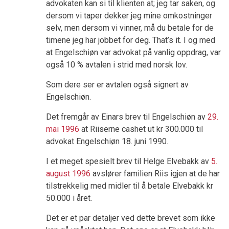
advokaten kan si til klienten at; jeg tar saken, og
dersom vi taper dekker jeg mine omkostninger
selv, men dersom vi vinner, må du betale for de
timene jeg har jobbet for deg. That’s it. I og med
at Engelschiøn var advokat på vanlig oppdrag, var
også 10 % avtalen i strid med norsk lov.
Som dere ser er avtalen også signert av
Engelschiøn.
Det fremgår av Einars brev til Engelschiøn av
29.
mai 1996
at Riiserne cashet ut kr 300.000 til
advokat Engelschiøn 18. juni 1990.
I et meget spesielt brev til Helge Elvebakk av
5.
august 1996
avslører familien Riis igjen at de har
tilstrekkelig med midler til å betale Elvebakk kr
50.000 i året.
Det er et par detaljer ved dette brevet som ikke