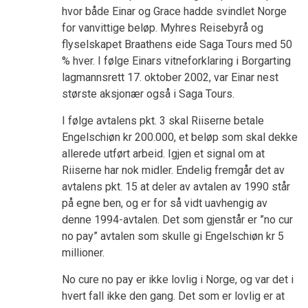
hvor både Einar og Grace hadde svindlet Norge
for vanvittige beløp. Myhres Reisebyrå og
flyselskapet Braathens eide Saga Tours med 50
% hver. I følge Einars vitneforklaring i Borgarting
lagmannsrett 17. oktober 2002, var Einar nest
største aksjonær også i Saga Tours.
I følge avtalens pkt. 3 skal Riiserne betale
Engelschiøn kr 200.000, et beløp som skal dekke
allerede utført arbeid. Igjen et signal om at
Riiserne har nok midler. Endelig fremgår det av
avtalens pkt. 15 at deler av avtalen av 1990 står
på egne ben, og er for så vidt uavhengig av
denne 1994-avtalen. Det som gjenstår er ”no cur
no pay” avtalen som skulle gi Engelschiøn kr 5
millioner.
No cure no pay er ikke lovlig i Norge, og var det i
hvert fall ikke den gang. Det som er lovlig er at