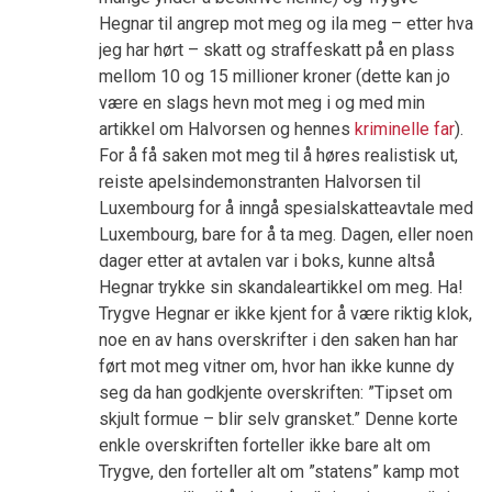
Hegnar til angrep mot meg og ila meg – etter hva
jeg har hørt – skatt og straffeskatt på en plass
mellom 10 og 15 millioner kroner (dette kan jo
være en slags hevn mot meg i og med min
artikkel om Halvorsen og hennes
kriminelle far
).
For å få saken mot meg til å høres realistisk ut,
reiste apelsindemonstranten Halvorsen til
Luxembourg for å inngå spesialskatteavtale med
Luxembourg, bare for å ta meg. Dagen, eller noen
dager etter at avtalen var i boks, kunne altså
Hegnar trykke sin skandaleartikkel om meg. Ha!
Trygve Hegnar er ikke kjent for å være riktig klok,
noe en av hans overskrifter i den saken han har
ført mot meg vitner om, hvor han ikke kunne dy
seg da han godkjente overskriften: ”Tipset om
skjult formue – blir selv gransket.” Denne korte
enkle overskriften forteller ikke bare alt om
Trygve, den forteller alt om ”statens” kamp mot