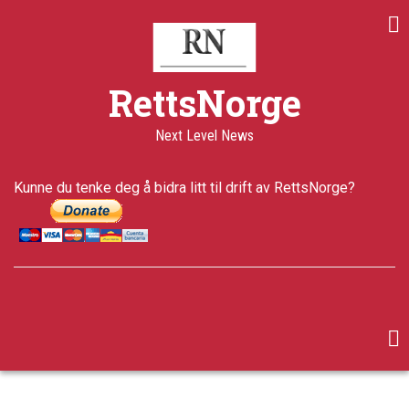
Skip
to
main
content
RettsNorge
Next Level News
Kunne du tenke deg å bidra litt til drift av RettsNorge?
facebook
twitter
google-
plus