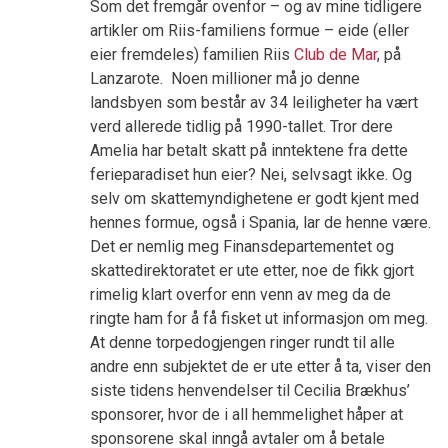
Som det fremgår ovenfor – og av mine tidligere
artikler om Riis-familiens formue – eide (eller
eier fremdeles) familien Riis
Club de Mar
, på
Lanzarote. Noen millioner må jo denne
landsbyen som består av 34 leiligheter ha vært
verd allerede tidlig på 1990-tallet. Tror dere
Amelia har betalt skatt på inntektene fra dette
ferieparadiset hun eier? Nei, selvsagt ikke. Og
selv om skattemyndighetene er godt kjent med
hennes formue, også i Spania, lar de henne være.
Det er nemlig meg Finansdepartementet og
skattedirektoratet er ute etter, noe de fikk gjort
rimelig klart overfor enn venn av meg da de
ringte ham for å få fisket ut informasjon om meg.
At denne torpedogjengen ringer rundt til alle
andre enn subjektet de er ute etter å ta, viser den
siste tidens henvendelser til Cecilia Brækhus’
sponsorer, hvor de i all hemmelighet håper at
sponsorene skal inngå avtaler om å betale