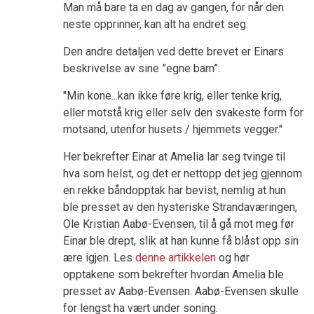
Man må bare ta en dag av gangen, for når den
neste opprinner, kan alt ha endret seg.
Den andre detaljen ved dette brevet er Einars
beskrivelse av sine ”egne barn”:
"Min kone...kan ikke føre krig, eller tenke krig,
eller motstå krig eller selv den svakeste form for
motsand, utenfor husets / hjemmets vegger."
Her bekrefter Einar at Amelia lar seg tvinge til
hva som helst, og det er nettopp det jeg gjennom
en rekke båndopptak har bevist, nemlig at hun
ble presset av den hysteriske Strandaværingen,
Ole Kristian Aabø-Evensen, til å gå mot meg før
Einar ble drept, slik at han kunne få blåst opp sin
ære igjen. Les
denne artikkelen
og hør
opptakene som bekrefter hvordan Amelia ble
presset av Aabø-Evensen. Aabø-Evensen skulle
for lengst ha vært under soning.