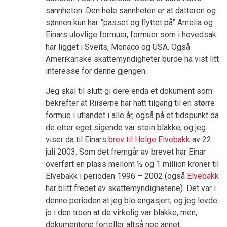
sannheten. Den hele sannheten er at datteren og
sønnen kun har ”passet og flyttet på” Amelia og
Einars ulovlige formuer, formuer som i hovedsak
har ligget i Sveits, Monaco og USA. Også
Amerikanske skattemyndigheter burde ha vist litt
interesse for denne gjengen.
Jeg skal til slutt gi dere enda et dokument som
bekrefter at Riiserne har hatt tilgang til en større
formue i utlandet i alle år, også på et tidspunkt da
de etter eget sigende var stein blakke, og jeg
viser da til Einars
brev til Helge Elvebakk
av 22.
juli 2003. Som det fremgår av brevet har Einar
overført en plass mellom ½ og 1 million kroner til
Elvebakk i perioden 1996 – 2002 (også
Elvebakk
har blitt fredet av skattemyndighetene). Det var i
denne perioden at jeg ble engasjert, og jeg levde
jo i den troen at de virkelig var blakke, men,
dokumentene forteller altså noe annet.