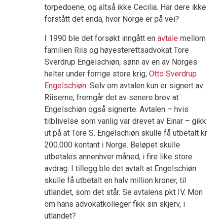
torpedoene, og altså ikke Cecilia. Har dere ikke
forstått det enda, hvor Norge er på vei?
I 1990 ble det forsøkt inngått en
avtale
mellom
familien Riis og høyesterettsadvokat Tore
Sverdrup Engelschiøn, sønn av en av Norges
helter under forrige store krig,
Otto Sverdrup
Engelschiøn
. Selv om avtalen kun er signert av
Riiserne, fremgår det av senere brev at
Engelschiøn også signerte. Avtalen – hvis
tilblivelse som vanlig var drevet av Einar – gikk
ut på at Tore S. Engelschiøn skulle få utbetalt kr
200.000 kontant i Norge. Beløpet skulle
utbetales annenhver måned, i fire like store
avdrag. I tillegg ble det avtalt at Engelschiøn
skulle få utbetalt en halv million kroner, til
utlandet, som det står. Se avtalens pkt IV. Mon
om hans advokatkolleger fikk sin skjerv, i
utlandet?