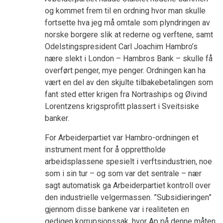
og kommet frem til en ordning hvor man skulle
fortsette hva jeg må omtale som plyndringen av
norske borgere slik at rederne og verftene, samt
Odelstingspresident Carl Joachim Hambro’s
nære slekt i London – Hambros Bank – skulle få
overført penger, mye penger. Ordningen kan ha
vært en del av den skjulte tilbakebetalingen som
fant sted etter krigen fra Nortraships og Øivind
Lorentzens krigsprofitt plassert i Sveitsiske
banker.
For Arbeiderpartiet var Hambro-ordningen et
instrument ment for å opprettholde
arbeidsplassene spesielt i verftsindustrien, noe
som i sin tur – og som var det sentrale – nær
sagt automatisk ga Arbeiderpartiet kontroll over
den industrielle velgermassen. ”Subsidieringen”
gjennom disse bankene var i realiteten en
gedigen korrupsjonssak, hvor Ap på denne måten