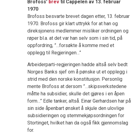
Brofoss’
brev
til Cappelen av 13. februar
1970
Brofoss besvarte brevet dagen etter, 13. februar
1970. Brofoss gir klart uttrykk for at han og
direksjonens medlemmer misliker ordningen og
røper bl.a. at det var han selv som i sin tid, på
oppfordring, ”…forsøkte å komme med et
opplegg til Regjeringen…”
Arbeiderparti-regjeringen hadde altså selv bedt
Norges Banks sjef om å pønske ut et opplegg i
strid med den norske konstitusjon. Personlig
mente Brofoss at dersom ”…skipsverkstedene
måtte ha subsidier, skulle det gjøres i en åpen
form…” Edle tanker, altså. Einar Gerhardsen har på
sin side åpenbart ønsket å skjule den ulovlige
subsidieringen og stemmekjøpsordningen for
Stortinget, hvilket han da også fikk gjennomslag
for.