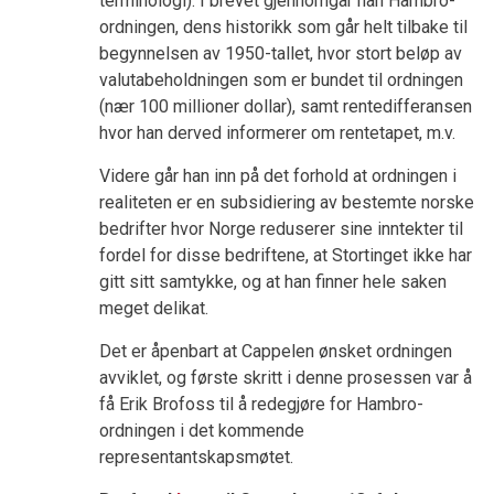
terminologi). I brevet gjennomgår han Hambro-
ordningen, dens historikk som går helt tilbake til
begynnelsen av 1950-tallet, hvor stort beløp av
valutabeholdningen som er bundet til ordningen
(nær 100 millioner dollar), samt rentedifferansen
hvor han derved informerer om rentetapet, m.v.
Videre går han inn på det forhold at ordningen i
realiteten er en subsidiering av bestemte norske
bedrifter hvor Norge reduserer sine inntekter til
fordel for disse bedriftene, at Stortinget ikke har
gitt sitt samtykke, og at han finner hele saken
meget delikat.
Det er åpenbart at Cappelen ønsket ordningen
avviklet, og første skritt i denne prosessen var å
få Erik Brofoss til å redegjøre for Hambro-
ordningen i det kommende
representantskapsmøtet.