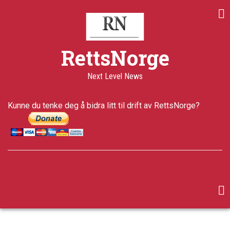
Skip
to
main
content
RettsNorge
Next Level News
Kunne du tenke deg å bidra litt til drift av RettsNorge?
facebook
twitter
google-
plus