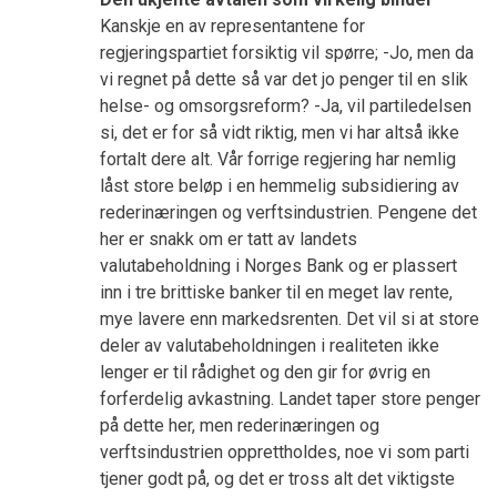
Kanskje en av representantene for
regjeringspartiet forsiktig vil spørre; -Jo, men da
vi regnet på dette så var det jo penger til en slik
helse- og omsorgsreform? -Ja, vil partiledelsen
si, det er for så vidt riktig, men vi har altså ikke
fortalt dere alt. Vår forrige regjering har nemlig
låst store beløp i en hemmelig subsidiering av
rederinæringen og verftsindustrien. Pengene det
her er snakk om er tatt av landets
valutabeholdning i Norges Bank og er plassert
inn i tre brittiske banker til en meget lav rente,
mye lavere enn markedsrenten. Det vil si at store
deler av valutabeholdningen i realiteten ikke
lenger er til rådighet og den gir for øvrig en
forferdelig avkastning. Landet taper store penger
på dette her, men rederinæringen og
verftsindustrien opprettholdes, noe vi som parti
tjener godt på, og det er tross alt det viktigste