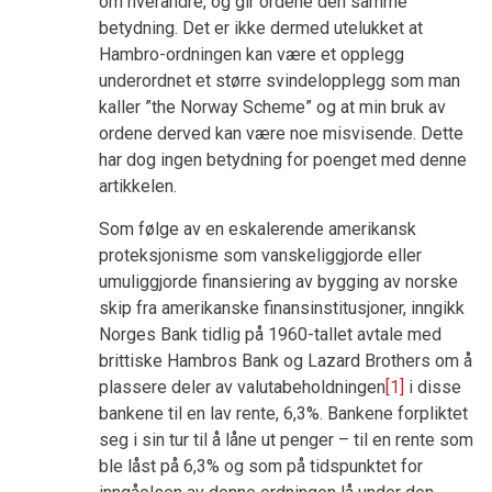
om hverandre, og gir ordene den samme
betydning. Det er ikke dermed utelukket at
Hambro-ordningen kan være et opplegg
underordnet et større svindelopplegg som man
kaller ”the Norway Scheme” og at min bruk av
ordene derved kan være noe misvisende. Dette
har dog ingen betydning for poenget med denne
artikkelen.
Som følge av en eskalerende amerikansk
proteksjonisme som vanskeliggjorde eller
umuliggjorde finansiering av bygging av norske
skip fra amerikanske finansinstitusjoner, inngikk
Norges Bank tidlig på 1960-tallet avtale med
brittiske Hambros Bank og Lazard Brothers om å
plassere deler av valutabeholdningen
[1]
i disse
bankene til en lav rente, 6,3%. Bankene forpliktet
seg i sin tur til å låne ut penger – til en rente som
ble låst på 6,3% og som på tidspunktet for