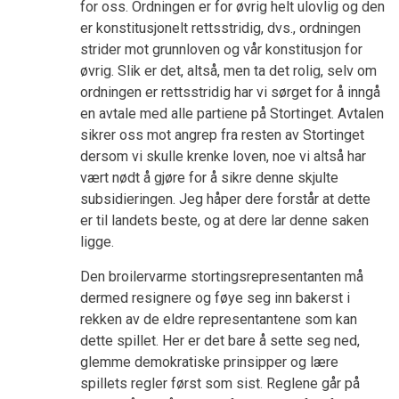
for oss. Ordningen er for øvrig helt ulovlig og den
er konstitusjonelt rettsstridig, dvs., ordningen
strider mot grunnloven og vår konstitusjon for
øvrig. Slik er det, altså, men ta det rolig, selv om
ordningen er rettsstridig har vi sørget for å inngå
en avtale med alle partiene på Stortinget. Avtalen
sikrer oss mot angrep fra resten av Stortinget
dersom vi skulle krenke loven, noe vi altså har
vært nødt å gjøre for å sikre denne skjulte
subsidieringen. Jeg håper dere forstår at dette
er til landets beste, og at dere lar denne saken
ligge.
Den broilervarme stortingsrepresentanten må
dermed resignere og føye seg inn bakerst i
rekken av de eldre representantene som kan
dette spillet. Her er det bare å sette seg ned,
glemme demokratiske prinsipper og lære
spillets regler først som sist. Reglene går på