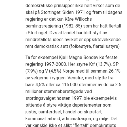
demokratiske prinsipper ikke helt virker som de
skal på Stortinget: Siden 1971 og frem til dagens
regjering er det kun Kåre Willochs
samlingsregjering (1982-85) som har hatt flertall
i Stortinget. Dvs at landet har blitt styrt av
mindretallets ideer, hvilket er oppsiktsvekkende
rent demokratisk sett (folkestyre, flertallsstyre).
Ta for eksempel Kjell Magne Bondeviks første
regjering 1997-2000. Her styrte Krf (13,7%), SP
(7,9%) og V (4,5%) Norge med til sammen 26,1%
av velgerne i ryggen. Venstre, med støtte fra
bare 4,5% eller ca 115.000 stemmer av de ca 3.5
millioner stemmeberettigede ved
stortingsvalget høsten 1997, ble eksempelvis
sittende å styre viktige departementer som
justis, samferdsel, handel og skipsfart,
kommunal, arbeid, administrasjon, og miljø. Det
var kanskje ikke et slikt ”flertall” demokratiets