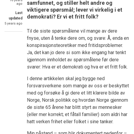
16 years
samfunnet, og stiller helt andre og
ago
viktigere spørsmål; lever vi virkelig i et
Last
demokrati? Er vi et fritt folk?
updated
5 years ago
Til de siste spørsmålene vil mange av dere
fnyse, uten å tenke dere om, og svare: Å, enda en
konspirasjonsteoretiker med fritidsproblemer.
Ja, det kan jo dere si som ikke engang har tenkt
igjennom innholdet av spørsmålene før dere
svarer: Hva er et demokrati og hva er et fritt folk.
I denne artikkelen skal jeg bygge ned
forsvarsverkene som mange av oss er beskyttet
med og forsøke å gi dere et litt klarere bilde av
Norge, Norsk politikk og hvordan Norge gjennom
de siste 65 årene har blitt styrt av mennesker
(eller mer korrekt; et fåtall familier) som aldri har
hatt verken frihet eller folket i sine tanker.
Min påstand – som blir dokumentert nedenfor –