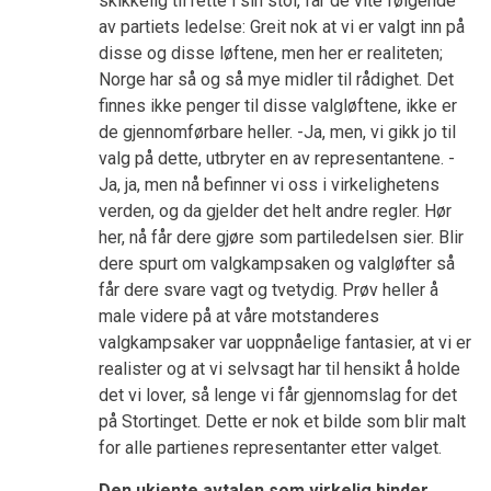
skikkelig til rette i sin stol, får de vite følgende
av partiets ledelse: Greit nok at vi er valgt inn på
disse og disse løftene, men her er realiteten;
Norge har så og så mye midler til rådighet. Det
finnes ikke penger til disse valgløftene, ikke er
de gjennomførbare heller. -Ja, men, vi gikk jo til
valg på dette, utbryter en av representantene. -
Ja, ja, men nå befinner vi oss i virkelighetens
verden, og da gjelder det helt andre regler. Hør
her, nå får dere gjøre som partiledelsen sier. Blir
dere spurt om valgkampsaken og valgløfter så
får dere svare vagt og tvetydig. Prøv heller å
male videre på at våre motstanderes
valgkampsaker var uoppnåelige fantasier, at vi er
realister og at vi selvsagt har til hensikt å holde
det vi lover, så lenge vi får gjennomslag for det
på Stortinget. Dette er nok et bilde som blir malt
for alle partienes representanter etter valget.
Den ukjente avtalen som virkelig binder