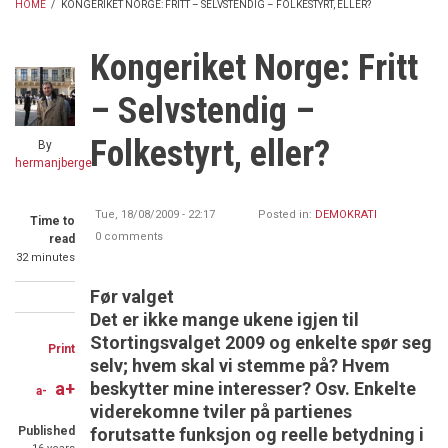
HOME
/
KONGERIKET NORGE: FRITT – SELVSTENDIG – FOLKESTYRT, ELLER?
BREADCRUMB
Kongeriket Norge: Fritt
– Selvstendig –
Folkestyrt, eller?
By
hermanjberge
Tue, 18/08/2009 - 22:17
Posted in:
DEMOKRATI
Time to
0 comments
read
32 minutes
Før valget
Share
Share
Share
Det er ikke mange ukene igjen til
on
on
through
Stortingsvalget 2009 og enkelte spør seg
Print
selv; hvem skal vi stemme på? Hvem
Facebook
Twitter
email
beskytter mine interesser? Osv. Enkelte
a+
a-
viderekomne tviler på partienes
forutsatte funksjon og reelle betydning i
Published