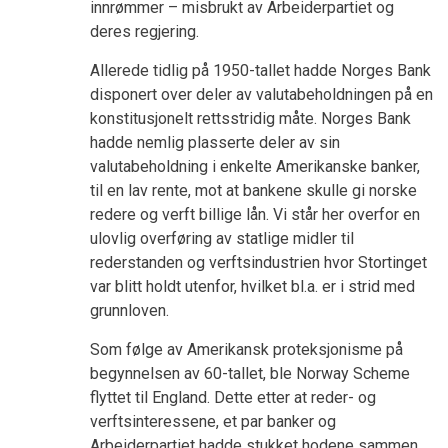
innrømmer – misbrukt av Arbeiderpartiet og
deres regjering.
Allerede tidlig på 1950-tallet hadde Norges Bank
disponert over deler av valutabeholdningen på en
konstitusjonelt rettsstridig måte. Norges Bank
hadde nemlig plasserte deler av sin
valutabeholdning i enkelte Amerikanske banker,
til en lav rente, mot at bankene skulle gi norske
redere og verft billige lån. Vi står her overfor en
ulovlig overføring av statlige midler til
rederstanden og verftsindustrien hvor Stortinget
var blitt holdt utenfor, hvilket bl.a. er i strid med
grunnloven.
Som følge av Amerikansk proteksjonisme på
begynnelsen av 60-tallet, ble Norway Scheme
flyttet til England. Dette etter at reder- og
verftsinteressene, et par banker og
Arbeiderpartiet hadde stukket hodene sammen