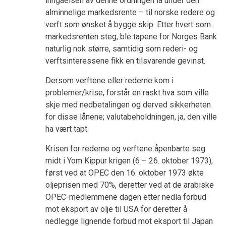
inngåelsen av denne ordningen lå under den
alminnelige markedsrente – til norske redere og
verft som ønsket å bygge skip. Etter hvert som
markedsrenten steg, ble tapene for Norges Bank
naturlig nok større, samtidig som rederi- og
verftsinteressene fikk en tilsvarende gevinst.
Dersom verftene eller rederne kom i
problemer/krise, forstår en raskt hva som ville
skje med nedbetalingen og derved sikkerheten
for disse lånene; valutabeholdningen, ja, den ville
ha vært tapt.
Krisen for rederne og verftene åpenbarte seg
midt i Yom Kippur krigen (6 – 26. oktober 1973),
først ved at OPEC den 16. oktober 1973 økte
oljeprisen med 70%, deretter ved at de arabiske
OPEC-medlemmene dagen etter nedla forbud
mot eksport av olje til USA for deretter å
nedlegge lignende forbud mot eksport til Japan