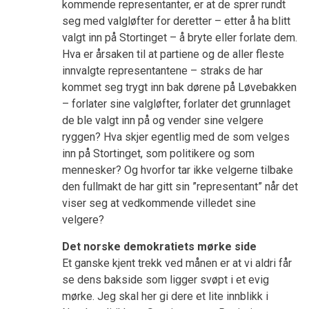
kommende representanter, er at de sprer rundt
seg med valgløfter for deretter – etter å ha blitt
valgt inn på Stortinget – å bryte eller forlate dem.
Hva er årsaken til at partiene og de aller fleste
innvalgte representantene – straks de har
kommet seg trygt inn bak dørene på Løvebakken
– forlater sine valgløfter, forlater det grunnlaget
de ble valgt inn på og vender sine velgere
ryggen? Hva skjer egentlig med de som velges
inn på Stortinget, som politikere og som
mennesker? Og hvorfor tar ikke velgerne tilbake
den fullmakt de har gitt sin ”representant” når det
viser seg at vedkommende villedet sine
velgere?
Det norske demokratiets mørke side
Et ganske kjent trekk ved månen er at vi aldri får
se dens bakside som ligger svøpt i et evig
mørke. Jeg skal her gi dere et lite innblikk i