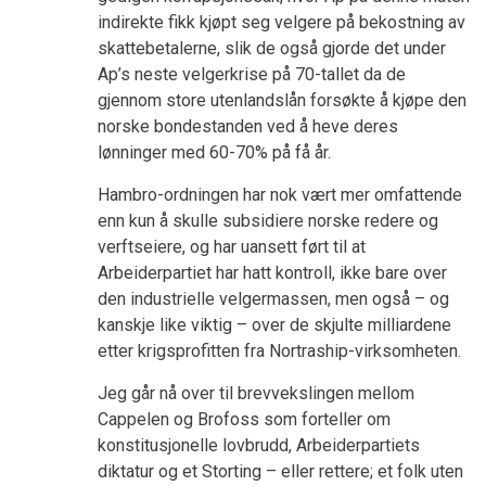
indirekte fikk kjøpt seg velgere på bekostning av
skattebetalerne, slik de også gjorde det under
Ap’s neste velgerkrise på 70-tallet da de
gjennom store utenlandslån forsøkte å kjøpe den
norske bondestanden ved å heve deres
lønninger med 60-70% på få år.
Hambro-ordningen har nok vært mer omfattende
enn kun å skulle subsidiere norske redere og
verftseiere, og har uansett ført til at
Arbeiderpartiet har hatt kontroll, ikke bare over
den industrielle velgermassen, men også – og
kanskje like viktig – over de skjulte milliardene
etter krigsprofitten fra Nortraship-virksomheten.
Jeg går nå over til brevvekslingen mellom
Cappelen og Brofoss som forteller om
konstitusjonelle lovbrudd, Arbeiderpartiets
diktatur og et Storting – eller rettere; et folk uten