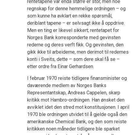
rentetapene var enda større er stor, men noe
regnskap for denne hemmelige ordningen – og
som kunne ha avklart en rekke spørsmål,
deriblant tapene – er selvsagt ikke å oppdrive.
Men en ting er likevel sikkert; rentetapet for
Norges Bank korresponderte med gevinsten
rederne og deres verft fikk. Og gevinsten, den
gikk ikke til arbeiderne, men derimot til redernes
konti i Sveits, dette – som dere skal få se –
etter ordre fra Einar Gerhardsen.
I februar 1970 reiste tidligere finansminister og
daværende medlem av Norges Banks
Representantskap, Andreas Cappelen, skarp
kritikk mot Hambro-ordningen. Han ønsket den
avviklet idet den stred mot konstitusjonen. I april
1970 ble ordningen utvidet til å gjelde også den
amerikanske Chemical Bank, og den som reiste
kritikken noen måneder tidligere ble sparket