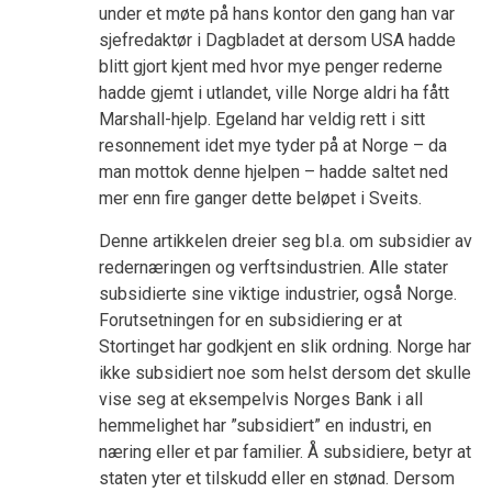
under et møte på hans kontor den gang han var
sjefredaktør i Dagbladet at dersom USA hadde
blitt gjort kjent med hvor mye penger rederne
hadde gjemt i utlandet, ville Norge aldri ha fått
Marshall-hjelp. Egeland har veldig rett i sitt
resonnement idet mye tyder på at Norge – da
man mottok denne hjelpen – hadde saltet ned
mer enn fire ganger dette beløpet i Sveits.
Denne artikkelen dreier seg bl.a. om subsidier av
redernæringen og verftsindustrien. Alle stater
subsidierte sine viktige industrier, også Norge.
Forutsetningen for en subsidiering er at
Stortinget har godkjent en slik ordning. Norge har
ikke subsidiert noe som helst dersom det skulle
vise seg at eksempelvis Norges Bank i all
hemmelighet har ”subsidiert” en industri, en
næring eller et par familier. Å subsidiere, betyr at
staten yter et tilskudd eller en stønad. Dersom