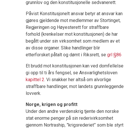
grunnlov og den konstitusjonelle sedvanerett.
Påvist Konstitusjonelt ansvar betyr at ansvar kan
gjøres gjeldende mot medlemmer av Stortinget,
Regjeringen og Høyesterett for straffbare
forhold (krenkelser mot konstitusjonen) de har
begått under sin virksomhet som medlem av et
av disse organer. Slike handlinger blir
etterforsket påtalt og dømt i Riksrett, se
grl §86
Et brudd mot konstitusjonen kan ved domfellelse
gi opp til ti års fengsel, se Ansvarlighetsloven
kapittel 2
. Vi snakker her altså om alvorlige
straffbare handlinger, mot landets grunnleggende
lovverk.
Norge, krigen og profitt
Under den andre verdenskrig tjente den norske
stat enorme penger på sin rederivirksomhet
gjennom Nortraship, ”krigsrederiet” som ble styrt