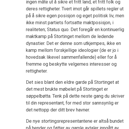
ingen måte ut å sikre et fritt land, et fritt folk og
deres rettigheter. Tvert imot går spillets regler ut
på å sikre egen posisjon og eget politisk liv, men
ikke minst partiets fortsatte maktposisjon, i
realiteten; Status quo. Det foregår en kontinuerlig
maktkamp på Stortinget mellom de ledende
dynastier. Det er denne som utkjempes, ikke en
kamp mellom forskjellige ideologier (de er jo i
hovedsak likevel sammenfallende) eller for å
fremme og beskytte velgernes interesser og
rettigheter.
Det sies blant den eldre garde på Stortinget at
det mest brukte møbelet på Stortinget er
søppelbøtta. Tenk på dette neste gang du skriver
til din representant, for med stor sannsynlig er
det nettopp der ditt brev havner.
De nye stortingsrepresentantene er altså bundet
på hender og føtter av gamle avtaler inngått av