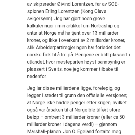
av skipsreder Øivind Lorentzen, far av SOE-
spionen Erling Lorentzen (Kong Olavs
svigersønn). Jeg har gjort noen grove
kalkuleringer i min artikkel om Nortraship og
antar at Norge må ha tjent over 13 milliarder
kroner, og ikke i overkant av 2 milliarder kroner,
slik Arbeiderpartiregjeringen har forledet det
norske folk til å tro på. Pengene er blitt plassert i
utlandet, hvor mesteparten høyst sannsynlig er
plassert i Sveits, noe jeg kommer tilbake til
nedenfor.
Jeg lar disse milliardene ligge, foreløpig, og
legger i stedet til grunn den offisielle versjonen;
at Norge ikke hadde penger etter krigen, hvilket
også var årsaken til at Norge ble tilført store
beløp – omtrent 3 milliarder kroner (eller ca 50
milliarder kroner i dagens verdi) – gjennom
Marshall-planen. Jon O. Egeland fortalte meg