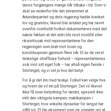
deres forgjengere mange tiår tilbake i tid. Som vi
skal se nedenfor ble det innrømmet at
Arbeiderpartiet og dets regjering hadde krenket
lov og grunnlov, likevel ble avtalen jeg har nevnt
ovenfor overholdt hvilket dokumenteres med det
nakne faktum at det aldri ble reist mistillit eller
riksrettssak mot representantene for den
regjeringen som brøt mot loven og
konstitusjonen gjennom flere tiår. Et av de verst
tenkelige straffbare forhold – representantenes
svik mot sitt eget folk – har altså ingen fiende i
Stortinget, og vi vet jo hva det betyr.
For å gi det inn med teskje: Folket kan velge hva
og hvem de vil inn på Stortinget. Det vil likevel
ikke få noen betydning for landet, spesielt ikke
mht den viktigste kampen; maktkampen i
Stortinget, hvor enkelte dynastier for lengst har
slått rot. Et lite eksempel som gir signaler om at