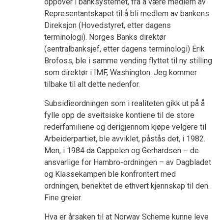
oppover i banksystemet, fra å være medlem av
Representantskapet til å bli medlem av bankens
Direksjon (Hovedstyret, etter dagens
terminologi). Norges Banks direktør
(sentralbanksjef, etter dagens terminologi) Erik
Brofoss, ble i samme vending flyttet til ny stilling
som direktør i IMF, Washington. Jeg kommer
tilbake til alt dette nedenfor.
Subsidieordningen som i realiteten gikk ut på å
fylle opp de sveitsiske kontiene til de store
rederfamiliene og derigjennom kjøpe velgere til
Arbeiderpartiet, ble avviklet, påstås det, i 1982.
Men, i 1984 da Cappelen og Gerhardsen – de
ansvarlige for Hambro-ordningen – av Dagbladet
og Klassekampen ble konfrontert med
ordningen, benektet de ethvert kjennskap til den.
Fine greier.
Hva er årsaken til at Norway Scheme kunne leve