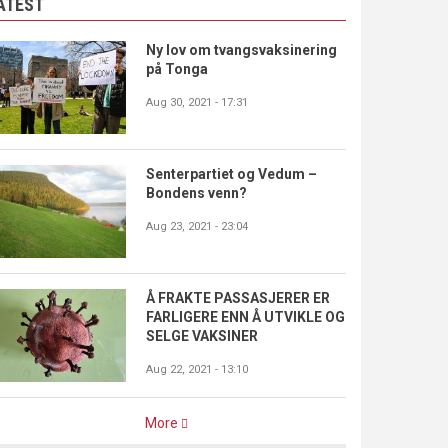
ATEST
Ny lov om tvangsvaksinering
på Tonga
Aug 30, 2021 - 17:31
Senterpartiet og Vedum –
Bondens venn?
Aug 23, 2021 - 23:04
Å FRAKTE PASSASJERER ER
FARLIGERE ENN Å UTVIKLE OG
SELGE VAKSINER
Aug 22, 2021 - 13:10
More