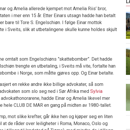
L
nar og Amelia allerede kjempet mot Amelia Riis’ bror,
 Staten i mer enn 15 år. Etter Einars utsagn hadde han betalt
er bare til Tore S. Engelschiøn. I følge Einar mottok
 i Sveits, slik at utbetalingene skulle kunne holdes skjult
gene omtalt som Engelschiøns ”skattebomber”. Det hadde
schiøn trengte en utbetaling, i Sveits må vite, fortalte han
ttebombe i Norge, som måtte gjøres opp. Og Einar betalte.
sjert en rekke andre ikke billige advokater, så som
 advokaten som slo seg ned i Sør Afrika med
Sylvia
e advokathonorarene, hadde Einar og Amelia likevel mer
øpe hele CLUB DE MAR en gang på midten av 1980-tallet.
p, mot slike krefter, går ikke hen og kjøper seg en liten
til at de råder over leiligheter i Roma, Monaco, Oslo og