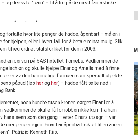
 – og deres to ”barn” – til å tro på de mest fantastiske
* * *
 og fortalte hvor lite penger de hadde, åpenbart – må en i
for hjelpen, eller i hvert fall for å betale minst mulig. Slik
em til jeg ordnet statsforliket for dem i 2003.
M
med en person på SAS hotellet, Fornebu. Vedkommende
Engelschiøn og skulle hjelpe Einar og Amelia med å finne
om deler av den hemmelige formuen som spesielt utpekte
rdsens påbud (les
her
og
her
) – hadde fått salte ned i
ng Bank.
jementet, noen hundre tusen kroner, sørget Einar for å
m vedkommende skulle få for jobben ikke kom fra ham
 av hans sønn som den gang – etter Einars utsagn – var
de mer penger igjen. Einar har åpenbart siktet til en annen
ønn”; Patrizio Kenneth Riis.