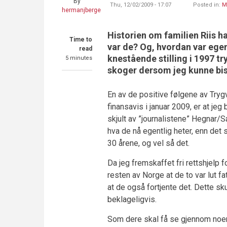
By
Thu, 12/02/2009 - 17:07
Posted in:
M
hermanjberge
Historien om familien Riis h
Time to
var de? Og, hvordan var ege
read
knestående stilling i 1997 t
5 minutes
skoger dersom jeg kunne bis
En av de positive følgene av Try
finansavis i januar 2009, er at jeg
skjult av ”journalistene” Hegnar/Sæ
hva de nå egentlig heter, enn det s
30 årene, og vel så det.
Da jeg fremskaffet fri rettshjelp 
resten av Norge at de to var lut fa
at de også fortjente det. Dette sk
beklageligvis.
Som dere skal få se gjennom noen a