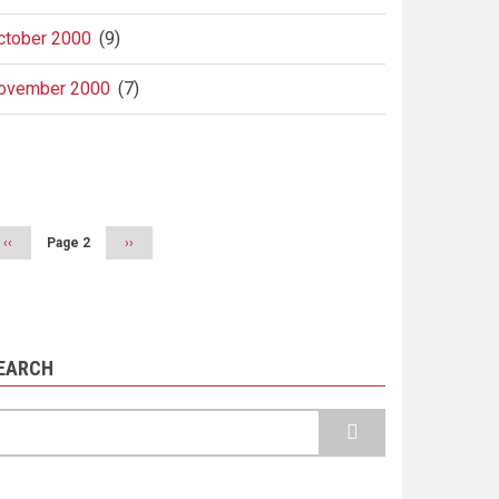
ctober 2000
(9)
ovember 2000
(7)
agination
Previous
‹‹
Page 2
Next
››
page
page
EARCH
earch