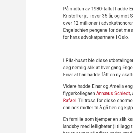
På midten av 1980-tallet hadde Ei
Kristoffer jr., i over 35 år, og mot
over 12 millioner i advokathonorar
Engelschiøn pengene for det meste
for hans advokatpartnere i Oslo.
I Riis-huset ble disse utbetalin
seg nemlig slik at hver gang Engel
Einar at han hadde fått en ny ska
Videre hadde Einar og Amelia enga
flygerkollegaen
Annæus Schiødt
,
Rafael
. Til tross for disse enorm
enn nok midler til å gå hen og kj
En familie som kjemper en slik kam
landsby med leiligheter (i tillegg 