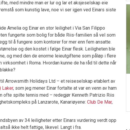
skifte, med mindre man er lur og lar et aksjeselskap eie
remstå som kunstig lave, noe vi ser igjen ved Einars siste
de Amelia og Einar en stor leilighet i Via San Filippo
eten fungerte som bolig for både Riis-familien så vel som
legg til å fungere som kontorer for mer enn fem ansatte.
størrelse og den kostet i følge Einar flesk. Leiligheten ble
rene, og med den de enorme leieutgiftene som påløp i flere
sin virksomhet i Roma. Hvordan kunne de ha råd til dette når
 blakke?
til Arrowsmith Holidays Ltd – et reiseselskap etablert av
) Laker
, som jeg mener Einar fortalte at var en venn av ham
 ofte spilte tennis med – redegjør Kenneth Patrizio Riis
lighetskompleks på Lanzarote, Kanariøyene:
Club De Mar
,
landsbyen av 34 leiligheter etter Einars vurdering verdt opp
ltså ikke helt fattige, likevel. Langt i fra.