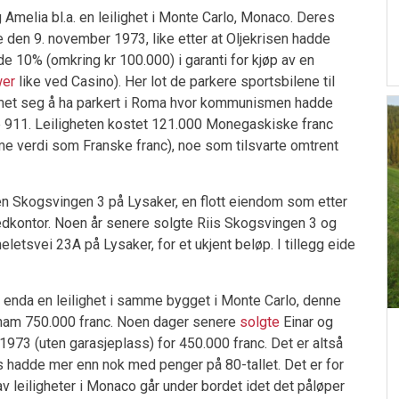
 Amelia bl.a. en leilighet i Monte Carlo, Monaco. Deres
 den 9. november 1973, like etter at Oljekrisen hadde
e 10% (omkring kr 100.000) i garanti for kjøp av en
wer
like ved Casino). Her lot de parkere sportsbilene til
met seg å ha parkert i Roma hvor kommunismen hadde
he 911. Leiligheten kostet 121.000 Monegaskiske franc
 verdi som Franske franc), noe som tilsvarte omtrent
n Skogsvingen 3 på Lysaker, en flott eiendom som etter
edkontor. Noen år senere solgte Riis Skogsvingen 3 og
eletsvei 23A på Lysaker, for et ukjent beløp. I tillegg eide
 enda en leilighet i samme bygget i Monte Carlo, denne
 ham 750.000 franc. Noen dager senere
solgte
Einar og
 1973 (uten garasjeplass) for 450.000 franc. Det er altså
is hadde mer enn nok med penger på 80-tallet. Det er for
 av leiligheter i Monaco går under bordet idet det påløper