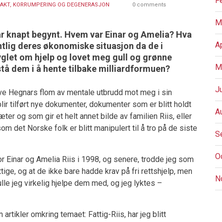
F
AKT, KORRUMPERING OG DEGENERASJON
0 comments
M
ar knapt begynt. Hvem var Einar og Amelia? Hva
A
ntlig deres økonomiske situasjon da de i
ryglet om hjelp og lovet meg gull og grønne
M
tå dem i å hente tilbake milliardformuen?
J
gve Hegnars flom av mentale utbrudd mot meg i sin
 blir tilført nye dokumenter, dokumenter som er blitt holdt
A
ter og som gir et helt annet bilde av familien Riis, eller
om det Norske folk er blitt manipulert til å tro på de siste
S
O
for Einar og Amelia Riis i 1998, og senere, trodde jeg som
ttige, og at de ikke bare hadde krav på fri rettshjelp, men
N
ulle jeg virkelig hjelpe dem med, og jeg lyktes –
rtikler omkring temaet: Fattig-Riis, har jeg blitt
P