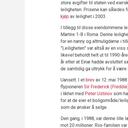
store avgifter til staten ved eier
leiligheten. Prisene kan således f
kjøp
av leilighet i 2003.
I tillegg til disse eiendommene lei
Martire 1-B i Roma. Denne leiligh
for en nanny og altmuligdame i til
”Leiligheten” var altså av en viss 
likevel beholdt helt ut til 1990-å
år etter at Einar hadde avsluttet 
de samtidig ga uttrykk for å være
Uansett. I et
brev
av 12. mai 1988 
flypioneren
Sir Frederick (Freddie
i likhet med
Peter Ustinov
som han
for at de eier et boligområde/lei
som de ønsker å selge.
Den gang, i 1988, var denne lille 
mot 20 millioner. Riis-familien var a