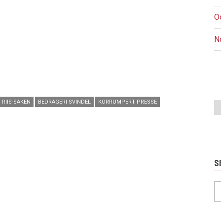
O
N
P
RIIS-SAKEN
BEDRAGERI SVINDEL
KORRUMPERT PRESSE
s
S
S