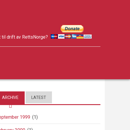
t til drift av RettsNorge?
facebook
twitter
google-
plus
ARCHIVE
LATEST
eptember 1999
(1)