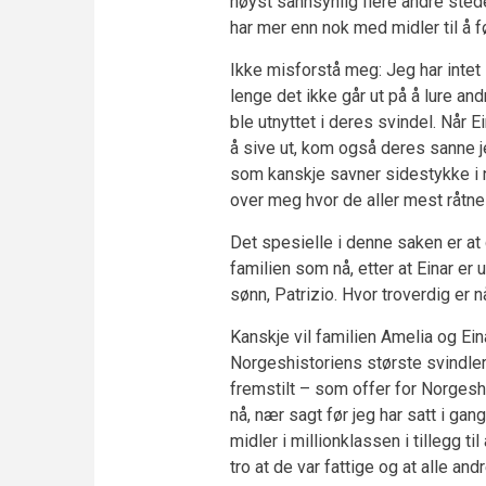
høyst sannsynlig flere andre steder
har mer enn nok med midler til å fø
Ikke misforstå meg: Jeg har intet
lenge det ikke går ut på å lure an
ble utnyttet i deres svindel. Når E
å sive ut, kom også deres sanne 
som kanskje savner sidestykke i n
over meg hvor de aller mest råtne k
Det spesielle i denne saken er at
familien som nå, etter at Einar er
sønn, Patrizio. Hvor troverdig er n
Kanskje vil familien Amelia og Eina
Norgeshistoriens største svindlere
fremstilt – som offer for Norgesh
nå, nær sagt før jeg har satt i gan
midler i millionklassen i tillegg ti
tro at de var fattige og at alle a