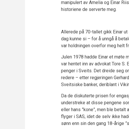
manipulert av Amelia og Einar Riis
historiene de serverte meg.
Allerede på 70-tallet gikk Einar ut
dag kunne si – for å unngå å betale 
var holdningen overfor meg helt fr
Julen 1978 hadde Einar et møte 
var hentet inn av advokat Tore S. 
penger i Sveits. Det dreide seg 
redere – etter regjeringen Gerha
Sveitsiske banker, deriblant i Viki
Da de diskuterte prisen for engas
understreke at disse pengene so
eller hans ”kone”, men ble betalt
flyger i SAS, idet de selv ikke had
sønn enn sin den gang 18-årige ”s