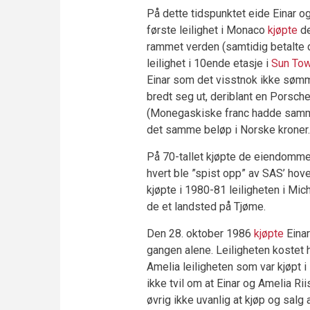
På dette tidspunktet eide Einar og
første leilighet i Monaco
kjøpte
de
rammet verden (samtidig betalte d
leilighet i 10ende etasje i
Sun To
Einar som det visstnok ikke søm
bredt seg ut, deriblant en Porsc
(Monegaskiske franc hadde samme
det samme beløp i Norske kroner.
På 70-tallet kjøpte de eiendomme
hvert ble ”spist opp” av SAS’ hov
kjøpte i 1980-81 leiligheten i Mich
de et landsted på Tjøme.
Den 28. oktober 1986
kjøpte
Einar
gangen alene. Leiligheten kostet
Amelia leiligheten som var kjøpt i
ikke tvil om at Einar og Amelia Ri
øvrig ikke uvanlig at kjøp og salg