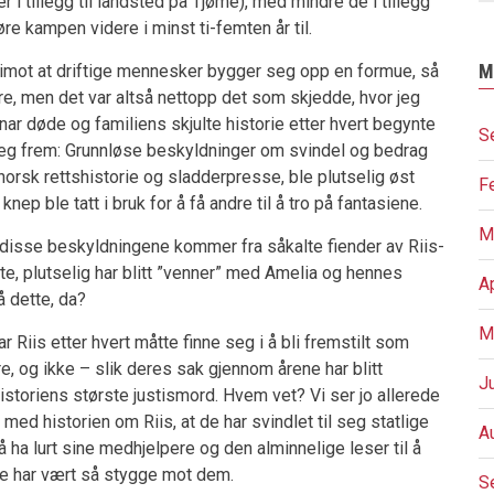
 i tillegg til landsted på Tjøme), med mindre de i tillegg
re kampen videre i minst ti-femten år til.
M
 imot at driftige mennesker bygger seg opp en formue, så
dre, men det var altså nettopp det som skjedde, hvor jeg
inar døde og familiens skjulte historie etter hvert begynte
S
jeg frem: Grunnløse beskyldninger om svindel og bedrag
orsk rettshistorie og sladderpresse, ble plutselig øst
F
nep ble tatt i bruk for å få andre til å tro på fantasiene.
M
 disse beskyldningene kommer fra såkalte fiender av Riis-
 ute, plutselig har blitt ”venner” med Amelia og hennes
A
å dette, da?
M
r Riis etter hvert måtte finne seg i å bli fremstilt som
, og ikke – slik deres sak gjennom årene har blitt
J
istoriens største justismord. Hvem vet? Vi ser jo allerede
g med historien om Riis, at de har svindlet til seg statlige
A
l å ha lurt sine medhjelpere og den alminnelige leser til å
ndre har vært så stygge mot dem.
S