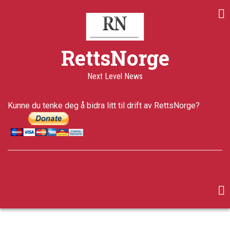
Skip
to
main
content
RettsNorge
Next Level News
Kunne du tenke deg å bidra litt til drift av RettsNorge?
facebook
twitter
google-
plus