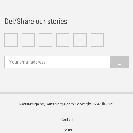
Del/Share our stories
Facebook
Twitter
Google+
Linkedin
Youtube
Instagram
RettsNorge.no/RettsNorge.com Copyright 1997 © 2021
Contact
Subfooter
Home