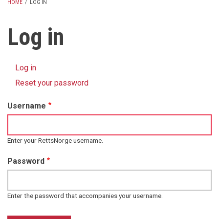
HOME
/
LOG IN
BREADCRUMB
Log in
Log in
(active
Primary
tab)
Reset your password
tabs
Username
Enter your RettsNorge username.
Password
Enter the password that accompanies your username.