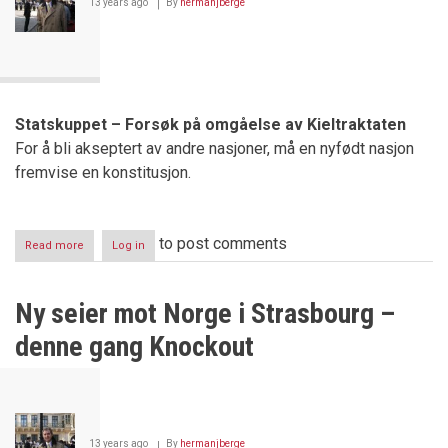
13 years ago
By
hermanjberge
Statskuppet – Forsøk på omgåelse av Kieltraktaten
For å bli akseptert av andre nasjoner, må en nyfødt nasjon
fremvise en konstitusjon.
to post comments
Read more
about
Log in
Dagen
derpå
–
Ny seier mot Norge i Strasbourg –
Grunnloven
og
denne gang Knockout
dens
fundament
13 years ago
By
hermanjberge