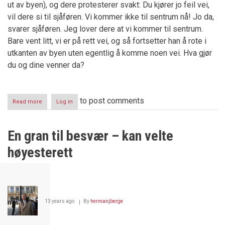
ut av byen), og dere protesterer svakt: Du kjører jo feil vei,
vil dere si til sjåføren. Vi kommer ikke til sentrum nå! Jo da,
svarer sjåføren. Jeg lover dere at vi kommer til sentrum.
Bare vent litt, vi er på rett vei, og så fortsetter han å rote i
utkanten av byen uten egentlig å komme noen vei. Hva gjør
du og dine venner da?
to post comments
Read more
about
Log in
Demonstrantens
problem
En gran til besvær – kan velte
høyesterett
13 years ago
By
hermanjberge