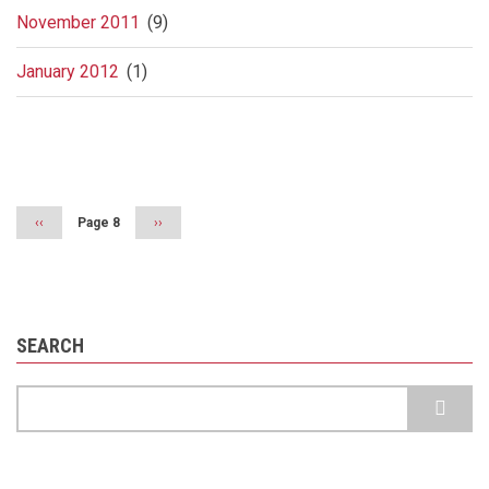
November 2011
(9)
January 2012
(1)
Pagination
Previous
‹‹
Page 8
Next
››
page
page
SEARCH
Search