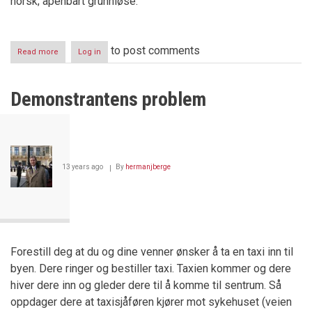
norsk; åpenbart grunnløse.
to post comments
Read more
about
Log in
"VI
ER
IKKE
Demonstrantens problem
KORRUPT
-
DET
ER
DE
ANDRE
13 years ago
By
hermanjberge
SOM
ER
DET"
Forestill deg at du og dine venner ønsker å ta en taxi inn til
byen. Dere ringer og bestiller taxi. Taxien kommer og dere
hiver dere inn og gleder dere til å komme til sentrum. Så
oppdager dere at taxisjåføren kjører mot sykehuset (veien