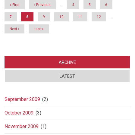
First
« First
Previous
‹ Previous
…
Page
4
Page
5
Page
6
page
page
Page
7
Current
8
Page
9
Page
10
Page
11
Page
12
…
page
Next
Next ›
Last
Last »
page
page
ARCHIVE
LATEST
September 2009
(2)
October 2009
(3)
November 2009
(1)