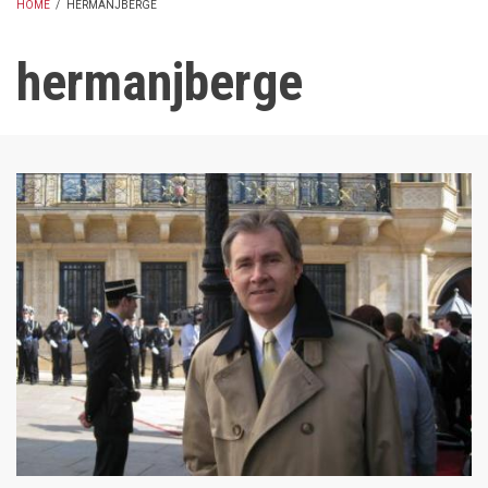
HOME
/
HERMANJBERGE
BREADCRUMB
hermanjberge