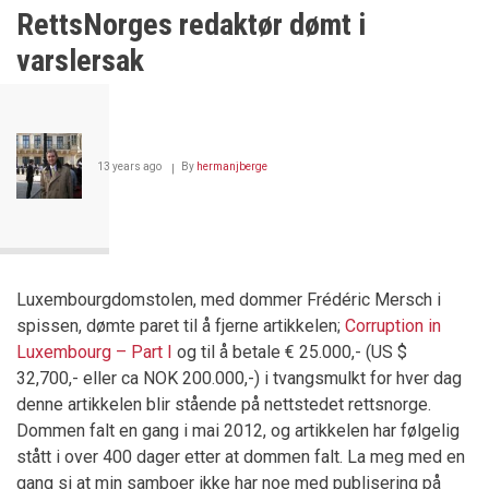
Dommen
RettsNorges redaktør dømt i
mot
tingrettsdommer
varslersak
Tor
Bertelsen
13 years ago
By
hermanjberge
Luxembourgdomstolen, med dommer Frédéric Mersch i
spissen, dømte paret til å fjerne artikkelen;
Corruption in
Luxembourg – Part I
og til å betale € 25.000,- (US $
32,700,- eller ca NOK 200.000,-) i tvangsmulkt for hver dag
denne artikkelen blir stående på nettstedet rettsnorge.
Dommen falt en gang i mai 2012, og artikkelen har følgelig
stått i over 400 dager etter at dommen falt. La meg med en
gang si at min samboer ikke har noe med publisering på