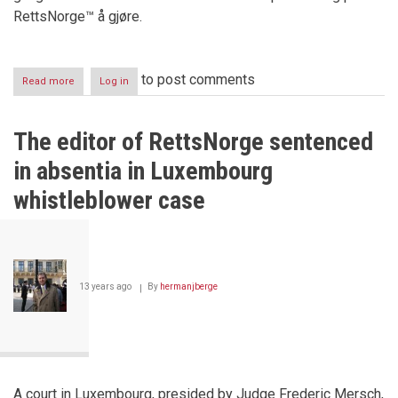
RettsNorge™ å gjøre.
to post comments
Read more
about
Log in
RettsNorges
redaktør
dømt
The editor of RettsNorge sentenced
i
varslersak
in absentia in Luxembourg
whistleblower case
13 years ago
By
hermanjberge
A court in Luxembourg, presided by Judge Frederic Mersch,