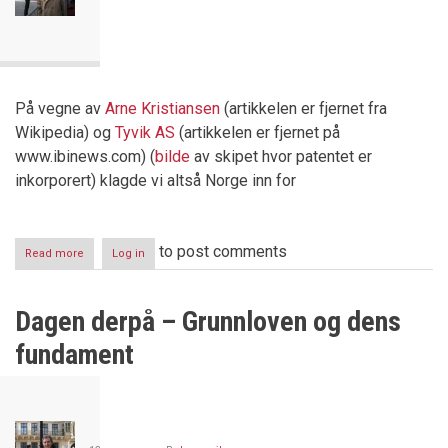
På vegne av
Arne Kristiansen
(artikkelen er fjernet fra
Wikipedia) og
Tyvik AS
(artikkelen er fjernet på
www.ibinews.com) (
bilde
av skipet hvor patentet er
inkorporert) klagde vi altså Norge inn for
to post comments
Read more
about
Log in
Regjeringen
stoltenberg
motarbeider
Dagen derpå – Grunnloven og dens
menneskerettighetene
fundament