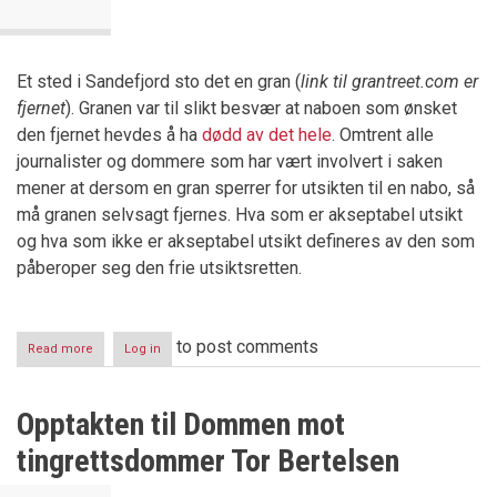
Et sted i Sandefjord sto det en gran (
link til grantreet.com er
fjernet
). Granen var til slikt besvær at naboen som ønsket
den fjernet hevdes å ha
dødd av det hele
. Omtrent alle
journalister og dommere som har vært involvert i saken
mener at dersom en gran sperrer for utsikten til en nabo, så
må granen selvsagt fjernes. Hva som er akseptabel utsikt
og hva som ikke er akseptabel utsikt defineres av den som
påberoper seg den frie utsiktsretten.
to post comments
Read more
about
Log in
En
gran
til
Opptakten til Dommen mot
besvær
–
tingrettsdommer Tor Bertelsen
kan
velte