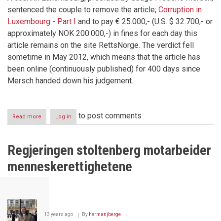
sentenced the couple to remove the article;
Corruption in
Luxembourg - Part I
and to pay € 25.000,- (U.S. $ 32.700,- or
approximately NOK 200.000,-) in fines for each day this
article remains on the site RettsNorge. The verdict fell
sometime in May 2012, which means that the article has
been online (continuously published) for 400 days since
Mersch handed down his judgement.
to post comments
Read more
about
Log in
The
editor
of
Regjeringen stoltenberg motarbeider
RettsNorge
sentenced
menneskerettighetene
in
absentia
in
Luxembourg
whistleblower
case
13 years ago
By
hermanjberge