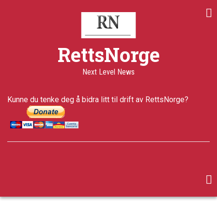
Skip
to
main
content
RettsNorge
Next Level News
Kunne du tenke deg å bidra litt til drift av RettsNorge?
facebook
twitter
google-
plus