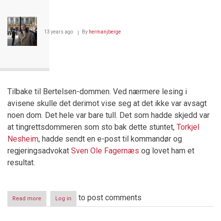
høyesterett
13 years ago
By
hermanjberge
Tilbake til Bertelsen-dommen. Ved nærmere lesing i
avisene skulle det derimot vise seg at det ikke var avsagt
noen dom. Det hele var bare tull. Det som hadde skjedd var
at tingrettsdommeren som sto bak dette stuntet,
Torkjel
Nesheim
, hadde sendt en e-post til kommandør og
regjeringsadvokat
Sven Ole Fagernæs
og lovet ham et
resultat.
to post comments
Read more
about
Log in
Opptakten
til