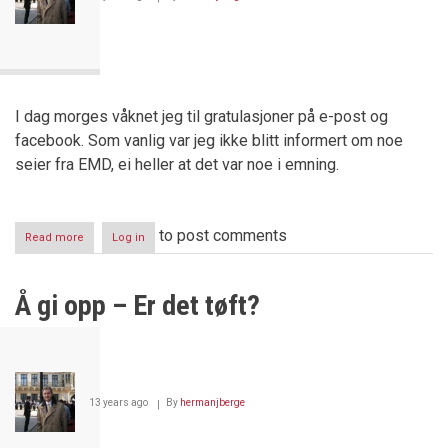
I dag morges våknet jeg til gratulasjoner på e-post og
facebook. Som vanlig var jeg ikke blitt informert om noe
seier fra EMD, ei heller at det var noe i emning.
to post comments
Read more
about
Log in
Ny
seier
mot
Å gi opp – Er det tøft?
Norge
i
Strasbourg
–
denne
gang
13 years ago
By
hermanjberge
Knockout