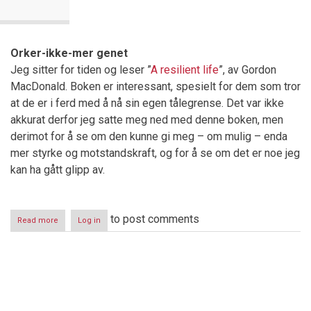
Orker-ikke-mer genet
Jeg sitter for tiden og leser ”
A resilient life
”, av Gordon
MacDonald. Boken er interessant, spesielt for dem som tror
at de er i ferd med å nå sin egen tålegrense. Det var ikke
akkurat derfor jeg satte meg ned med denne boken, men
derimot for å se om den kunne gi meg – om mulig – enda
mer styrke og motstandskraft, og for å se om det er noe jeg
kan ha gått glipp av.
to post comments
Read more
about
Log in
Å
gi
opp
–
Pagination
Er
det
tøft?