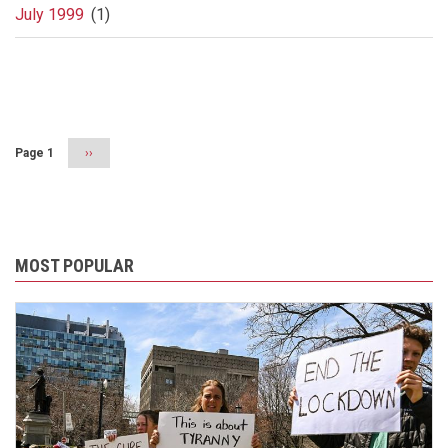
July 1999
(1)
Pagination
Page 1
Next
››
page
MOST POPULAR