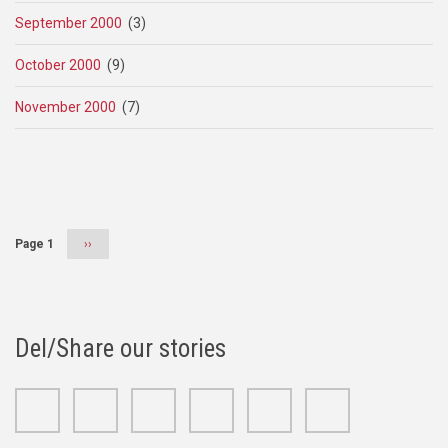
September 2000
(3)
October 2000
(9)
November 2000
(7)
Pagination
Page 1
Next
››
page
Del/Share our stories
Facebook
Twitter
Google+
Linkedin
Youtube
Instagram