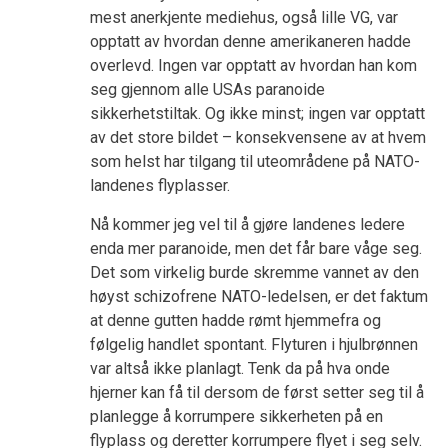
mest anerkjente mediehus, også lille VG, var
opptatt av hvordan denne amerikaneren hadde
overlevd. Ingen var opptatt av hvordan han kom
seg gjennom alle USAs paranoide
sikkerhetstiltak. Og ikke minst; ingen var opptatt
av det store bildet – konsekvensene av at hvem
som helst har tilgang til uteområdene på NATO-
landenes flyplasser.
Nå kommer jeg vel til å gjøre landenes ledere
enda mer paranoide, men det får bare våge seg.
Det som virkelig burde skremme vannet av den
høyst schizofrene NATO-ledelsen, er det faktum
at denne gutten hadde rømt hjemmefra og
følgelig handlet spontant. Flyturen i hjulbrønnen
var altså ikke planlagt. Tenk da på hva onde
hjerner kan få til dersom de først setter seg til å
planlegge å korrumpere sikkerheten på en
flyplass og deretter korrumpere flyet i seg selv.