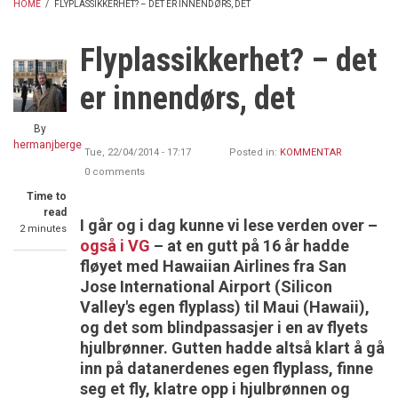
HOME
/
FLYPLASSIKKERHET? – DET ER INNENDØRS, DET
BREADCRUMB
Flyplassikkerhet? – det
er innendørs, det
By
hermanjberge
Tue, 22/04/2014 - 17:17
Posted in:
KOMMENTAR
0 comments
Time to
read
I går og i dag kunne vi lese verden over –
2 minutes
også i VG
– at en gutt på 16 år hadde
fløyet med Hawaiian Airlines fra San
Jose International Airport (Silicon
Valley's egen flyplass) til Maui (Hawaii),
og det som blindpassasjer i en av flyets
hjulbrønner. Gutten hadde altså klart å gå
inn på datanerdenes egen flyplass, finne
seg et fly, klatre opp i hjulbrønnen og