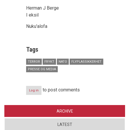
Herman J Berge
I eksil
Nuku'alofa
Tags
TERROR
FRYKT
NATO
FLYPLASSIKKERHET
PRESSE OG MEDIA
to post comments
Log in
ARCHIVE
LATEST