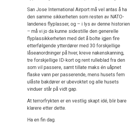
San Jose International Airport må vel antas å ha
den samme sikkerheten som resten av NATO-
landenes flyplasser, og – i lys av denne historien
– må vi jo da kunne sidestille den generelle
flyplassikkerheten med det å bolte igjen fire
etterfølgende ytterdører med 30 forskjellige
låseanordninger på hver, kreve nakenskanning,
tre forskjellige ID-kort og rent rulleblad fra den
som vil passere, samt tillate maks én uåpnet
flaske vann per passerende, mens husets fem
ulåste bakdører er ubevoktet og alle husets
vinduer står på vidt gap.
At terrorfrykten er en vestlig skapt idé, blir bare
klarere etter dette.
Ha en fin dag.