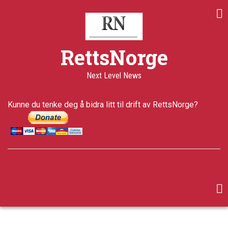
Skip
Share
Share
Share
to
on
on
through
main
Print
Facebook
Twitter
email
content
a+
RettsNorge
a-
Published
Next Level News
12 years
ago
Last
Kunne du tenke deg å bidra litt til drift av RettsNorge?
updated
5 years ago
facebook
twitter
google-
plus