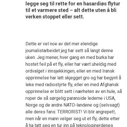
legge seg til rette for en hasardiøs flytur
til et varmere sted – alt dette uten å bli
verken stoppet eller sett.
Dette er vel noe av det mer elendige
journalistarbeidet jeg har sett så langt denne
uken. Jeg mener, hver gang en med burka har
hostet feil på et fly, eller har vært uheldig med
ordvalget i innsjekkingen, eller en med Iransk
opprinnelse har latt skjegget gro og har begynt å
leke med radiostyrte fly, eller en med Afghansk
opprinnelse er blitt sett i nærheten av en hule, så
roper de så sørgelig paranoide lederne i USA,
Norge og de andre NATO-landene og (selvsagt)
alle deres fans: TERRORIST! Vi blir angrepet!,
men når en mann velger seg ut et fly, dette etter
å ha tatt seg en tur inn på teknologinerdenes