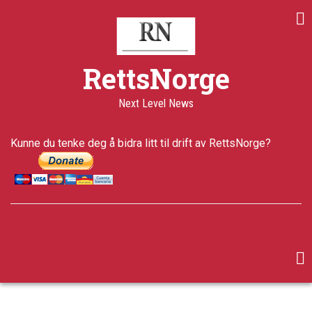
Skip
to
main
content
RettsNorge
Next Level News
Kunne du tenke deg å bidra litt til drift av RettsNorge?
facebook
twitter
google-
plus