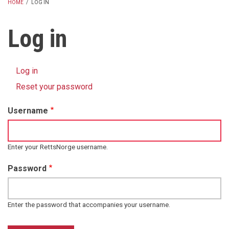
HOME
/
LOG IN
BREADCRUMB
Log in
Log in
(active
Primary
tab)
Reset your password
tabs
Username
Enter your RettsNorge username.
Password
Enter the password that accompanies your username.