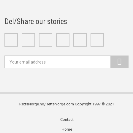
Del/Share our stories
Facebook
Twitter
Google+
Linkedin
Youtube
Instagram
RettsNorge.no/RettsNorge.com Copyright 1997 © 2021
Contact
Subfooter
Home