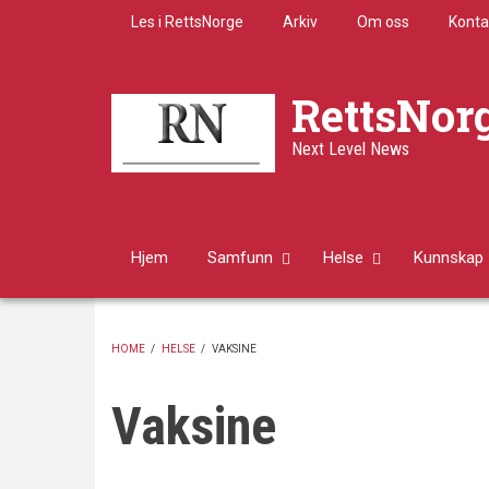
Skip
Les i RettsNorge
Arkiv
Om oss
Konta
to
main
content
RettsNor
Next Level News
Hjem
Samfunn
Helse
Kunnskap
HOME
/
HELSE
/
VAKSINE
BREADCRUMB
Vaksine