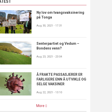
ATEST
Ny lov om tvangsvaksinering
på Tonga
Aug 30, 2021 - 17:31
Senterpartiet og Vedum –
Bondens venn?
Aug 23, 2021 - 23:04
Å FRAKTE PASSASJERER ER
FARLIGERE ENN Å UTVIKLE OG
SELGE VAKSINER
Aug 22, 2021 - 13:10
More