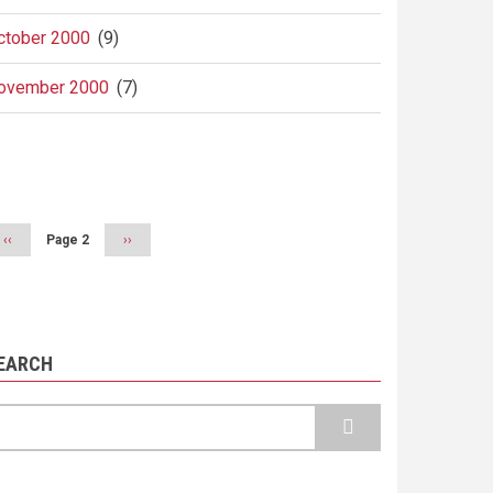
ctober 2000
(9)
ovember 2000
(7)
agination
Previous
‹‹
Page 2
Next
››
page
page
EARCH
earch