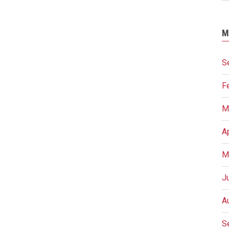
M
S
F
M
A
M
J
A
S