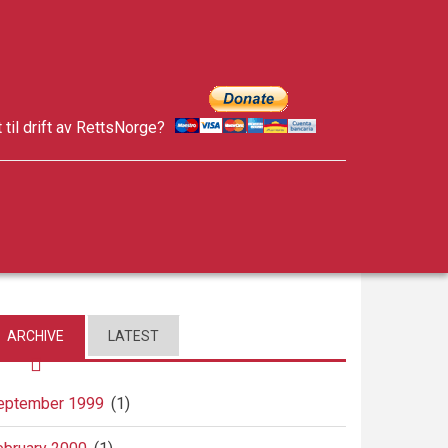
t til drift av RettsNorge?
facebook
twitter
google-
plus
ARCHIVE
LATEST
eptember 1999
(1)