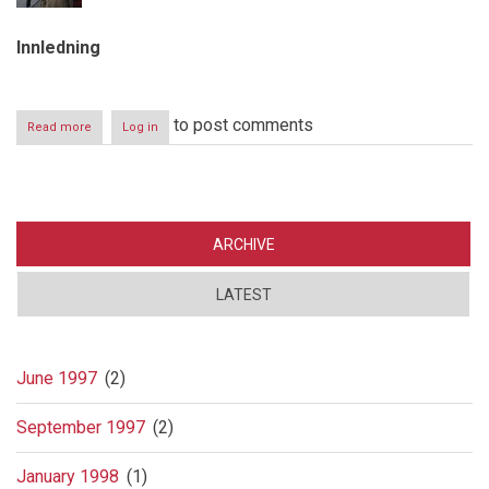
Innledning
to post comments
Read more
about
Log in
Lokalt
selvstyre
eller
godseiervelde
ARCHIVE
LATEST
June 1997
(2)
September 1997
(2)
January 1998
(1)