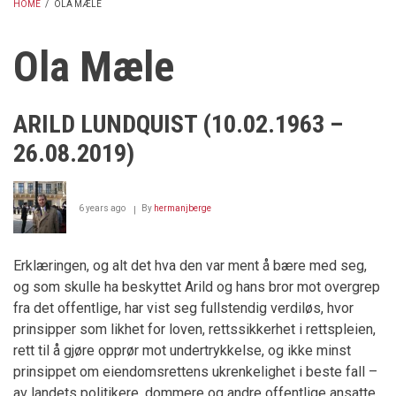
HOME
/
OLA MÆLE
BREADCRUMB
Ola Mæle
ARILD LUNDQUIST (10.02.1963 –
26.08.2019)
6 years ago
By
hermanjberge
Erklæringen, og alt det hva den var ment å bære med seg,
og som skulle ha beskyttet Arild og hans bror mot overgrep
fra det offentlige, har vist seg fullstendig verdiløs, hvor
prinsipper som likhet for loven, rettssikkerhet i rettspleien,
rett til å gjøre opprør mot undertrykkelse, og ikke minst
prinsippet om eiendomsrettens ukrenkelighet i beste fall –
av landets politikere, dommere og andre offentlige ansatte