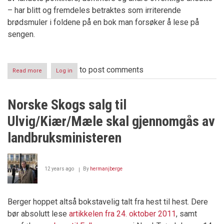
– har blitt og fremdeles betraktes som irriterende
brødsmuler i foldene på en bok man forsøker å lese på
sengen.
to post comments
Read more
about
Log in
ARILD
LUNDQUIST
(10.02.1963
Norske Skogs salg til
–
26.08.2019)
Ulvig/Kiær/Mæle skal gjennomgås av
landbruksministeren
12 years ago
By
hermanjberge
Berger hoppet altså bokstavelig talt fra hest til hest. Dere
bør absolutt lese
artikkelen fra 24. oktober 2011
, samt