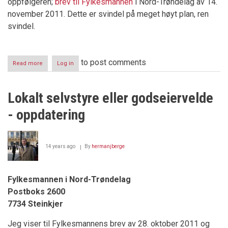
oppfølgeren;
brev til Fylkesmannen
i Nord-Trøndelag av 14.
november 2011. Dette er svindel på meget høyt plan, ren
svindel.
to post comments
Read more
about
Log in
Norske
Skogs
salg
Lokalt selvstyre eller godseiervelde
til
Ulvig/Kiær/Mæle
- oppdatering
skal
gjennomgås
av
landbruksministeren
14 years ago
By
hermanjberge
Fylkesmannen i Nord-Trøndelag
Postboks 2600
7734 Steinkjer
Jeg viser til Fylkesmannens brev av 28. oktober 2011 og