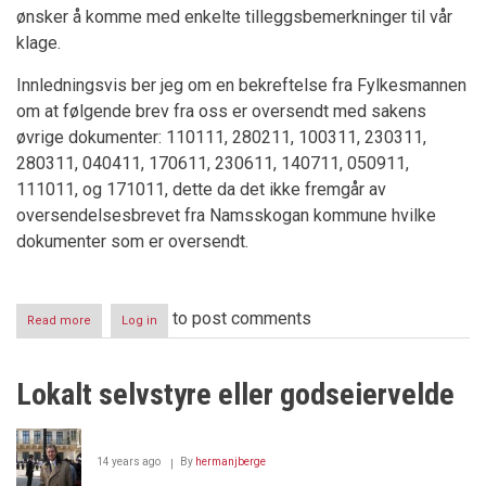
ønsker å komme med enkelte tilleggsbemerkninger til vår
klage.
Innledningsvis ber jeg om en bekreftelse fra Fylkesmannen
om at følgende brev fra oss er oversendt med sakens
øvrige dokumenter: 110111, 280211, 100311, 230311,
280311, 040411, 170611, 230611, 140711, 050911,
111011, og 171011, dette da det ikke fremgår av
oversendelsesbrevet fra Namsskogan kommune hvilke
dokumenter som er oversendt.
to post comments
Read more
about
Log in
Lokalt
selvstyre
eller
Lokalt selvstyre eller godseiervelde
godseiervelde
-
oppdatering
14 years ago
By
hermanjberge