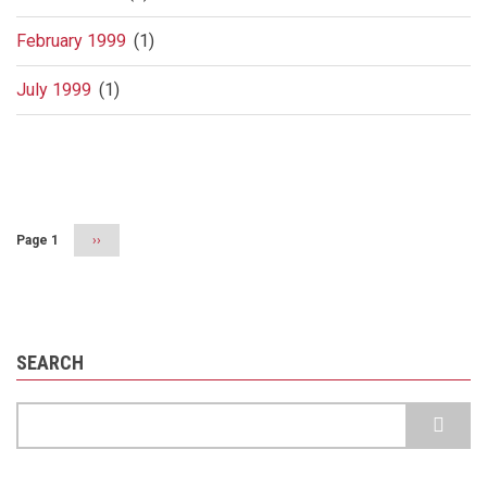
February 1999
(1)
July 1999
(1)
Pagination
Page 1
Next
››
page
SEARCH
Search