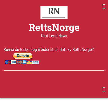
Skip
to
main
content
RettsNorge
Next Level News
Kunne du tenke deg å bidra litt til drift av RettsNorge?
facebook
twitter
google-
plus