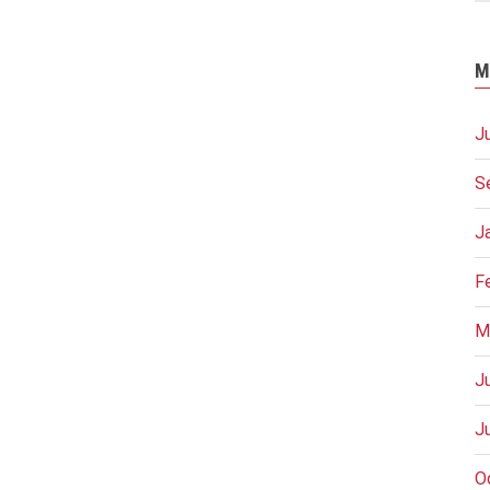
M
J
S
J
F
M
J
J
O