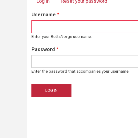
Log in
(active tab)
Reset your password
Primary
Username
tabs
Enter your RettsNorge username.
Password
Enter the password that accompanies your username.