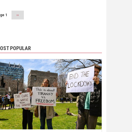
ge 1
Next
››
page
OST POPULAR