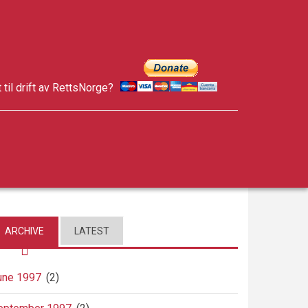
t til drift av RettsNorge?
facebook
twitter
google-
plus
ARCHIVE
LATEST
une 1997
(2)