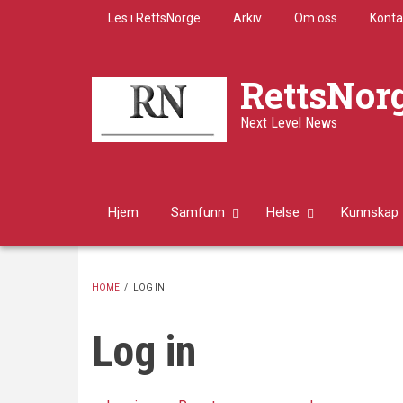
Skip
Les i RettsNorge
Arkiv
Om oss
Konta
to
main
content
RettsNor
Next Level News
Hjem
Samfunn
Helse
Kunnskap
HOME
/
LOG IN
BREADCRUMB
Log in