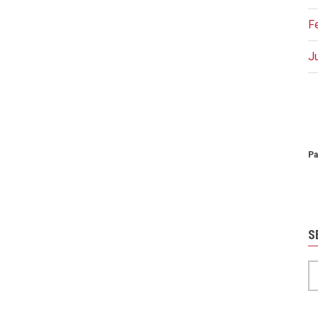
F
J
P
Pa
S
S