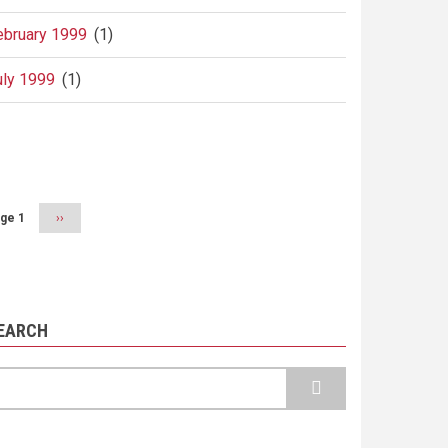
ebruary 1999
(1)
uly 1999
(1)
agination
ge 1
Next
››
page
EARCH
earch