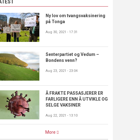
ATEST
Ny lov om tvangsvaksinering
på Tonga
Aug 30, 2021 - 17:31
Senterpartiet og Vedum –
Bondens venn?
Aug 23, 2021 - 23:04
Å FRAKTE PASSASJERER ER
FARLIGERE ENN Å UTVIKLE OG
SELGE VAKSINER
Aug 22, 2021 - 13:10
More