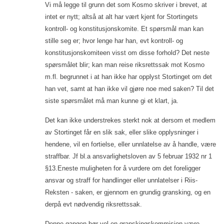
Vi må legge til grunn det som Kosmo skriver i brevet, at
intet er nytt; altså at alt har vært kjent for Stortingets
kontroll- og konstitusjonskomite. Et spørsmål man kan
stille seg er; hvor lenge har han, evt kontroll- og
konstitusjonskomiteen visst om disse forhold? Det neste
spørsmålet blir; kan man reise riksrettssak mot Kosmo
m.fl. begrunnet i at han ikke har opplyst Stortinget om det
han vet, samt at han ikke vil gjøre noe med saken? Til det
siste spørsmålet må man kunne gi et klart, ja.
Det kan ikke understrekes sterkt nok at dersom et medlem
av Stortinget får en slik sak, eller slike opplysninger i
hendene, vil en fortielse, eller unnlatelse av å handle, være
straffbar. Jf bl.a ansvarlighetsloven av 5 februar 1932 nr 1
§13.Eneste muligheten for å vurdere om det foreligger
ansvar og straff for handlinger eller unnlatelser i Riis-
Reksten - saken, er gjennom en grundig gransking, og en
derpå evt nødvendig riksrettssak.
Denne gangen bør vel en granskingskommisjon være