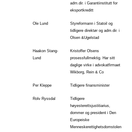
adm.dir. i Garantiinstitutt for
eksportkreditt
Ole Lund
Styreformann i Statoil og
tidligere direktør og adm.dir. i
Olsen &Ugelstad
Haakon Stang-
Kristoffer Olsens
Lund
prosessfullmektig. Har sitt
daglige virke i advokatfirmaet
Wikborg, Rein & Co
Per Kleppe
Tidligere finansminister
Rolv Ryssdal
Tidligere
høyesterettsjustitiarius,
dommer og president i Den
Europeiske
Menneskerettighetsdomstolen