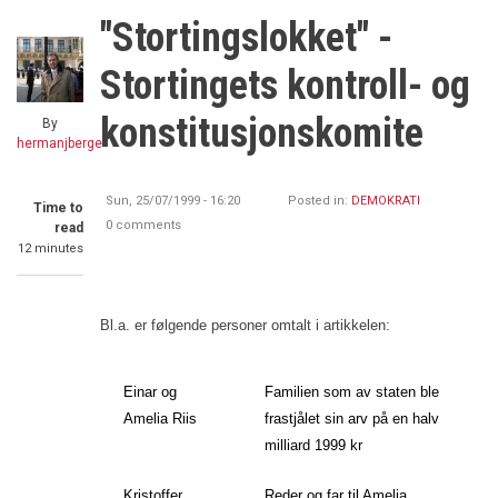
"Stortingslokket" -
Stortingets kontroll- og
konstitusjonskomite
By
hermanjberge
Sun, 25/07/1999 - 16:20
Posted in:
DEMOKRATI
Time to
0 comments
read
12 minutes
Bl.a. er følgende personer omtalt i artikkelen:
Einar og
Familien som av staten ble
Amelia Riis
frastjålet sin arv på en halv
milliard 1999 kr
Kristoffer
Reder og far til Amelia