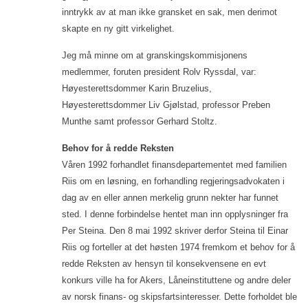
inntrykk av at man ikke gransket en sak, men derimot
skapte en ny gitt virkelighet.
Jeg må minne om at granskingskommisjonens
medlemmer, foruten president Rolv Ryssdal, var:
Høyesterettsdommer Karin Bruzelius,
Høyesterettsdommer Liv Gjølstad, professor Preben
Munthe samt professor Gerhard Stoltz.
Behov for å redde Reksten
Våren 1992 forhandlet finansdepartementet med familien
Riis om en løsning, en forhandling regjeringsadvokaten i
dag av en eller annen merkelig grunn nekter har funnet
sted. I denne forbindelse hentet man inn opplysninger fra
Per Steina. Den 8 mai 1992 skriver derfor Steina til Einar
Riis og forteller at det høsten 1974 fremkom et behov for å
redde Reksten av hensyn til konsekvensene en evt
konkurs ville ha for Akers, Låneinstituttene og andre deler
av norsk finans- og skipsfartsinteresser. Dette forholdet ble