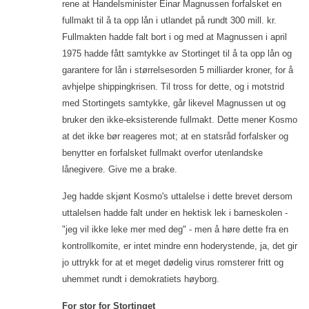
rene at Handelsminister Einar Magnussen forfalsket en
fullmakt til å ta opp lån i utlandet på rundt 300 mill. kr.
Fullmakten hadde falt bort i og med at Magnussen i april
1975 hadde fått samtykke av Stortinget til å ta opp lån og
garantere for lån i størrelsesorden 5 milliarder kroner, for å
avhjelpe shippingkrisen. Til tross for dette, og i motstrid
med Stortingets samtykke, går likevel Magnussen ut og
bruker den ikke-eksisterende fullmakt. Dette mener Kosmo
at det ikke bør reageres mot; at en statsråd forfalsker og
benytter en forfalsket fullmakt overfor utenlandske
lånegivere. Give me a brake.
Jeg hadde skjønt Kosmo's uttalelse i dette brevet dersom
uttalelsen hadde falt under en hektisk lek i barneskolen -
"jeg vil ikke leke mer med deg" - men å høre dette fra en
kontrollkomite, er intet mindre enn hoderystende, ja, det gir
jo uttrykk for at et meget dødelig virus romsterer fritt og
uhemmet rundt i demokratiets høyborg.
For stor for Stortinget