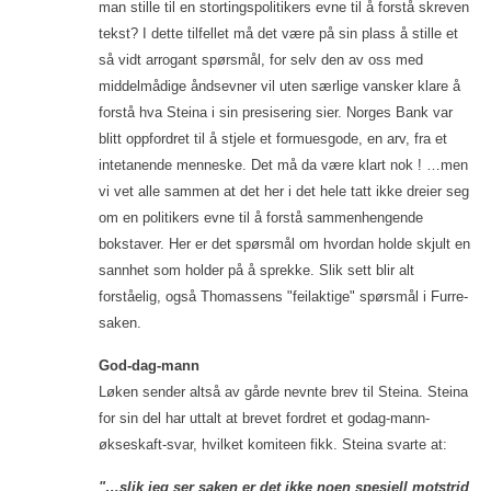
man stille til en stortingspolitikers evne til å forstå skreven
tekst? I dette tilfellet må det være på sin plass å stille et
så vidt arrogant spørsmål, for selv den av oss med
middelmådige åndsevner vil uten særlige vansker klare å
forstå hva Steina i sin presisering sier. Norges Bank var
blitt oppfordret til å stjele et formuesgode, en arv, fra et
intetanende menneske. Det må da være klart nok ! …men
vi vet alle sammen at det her i det hele tatt ikke dreier seg
om en politikers evne til å forstå sammenhengende
bokstaver. Her er det spørsmål om hvordan holde skjult en
sannhet som holder på å sprekke. Slik sett blir alt
forståelig, også Thomassens "feilaktige" spørsmål i Furre-
saken.
God-dag-mann
Løken sender altså av gårde nevnte brev til Steina. Steina
for sin del har uttalt at brevet fordret et godag-mann-
økseskaft-svar, hvilket komiteen fikk. Steina svarte at:
"…slik jeg ser saken er det ikke noen spesiell motstrid