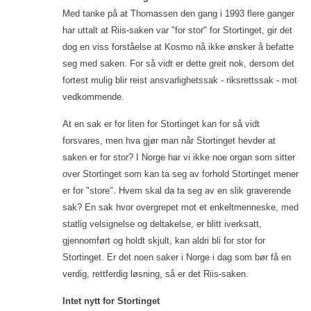
Med tanke på at Thomassen den gang i 1993 flere ganger
har uttalt at Riis-saken var "for stor" for Stortinget, gir det
dog en viss forståelse at Kosmo nå ikke ønsker å befatte
seg med saken. For så vidt er dette greit nok, dersom det
fortest mulig blir reist ansvarlighetssak - riksrettssak - mot
vedkommende.
At en sak er for liten for Stortinget kan for så vidt
forsvares, men hva gjør man når Stortinget hevder at
saken er for stor? I Norge har vi ikke noe organ som sitter
over Stortinget som kan ta seg av forhold Stortinget mener
er for "store". Hvem skal da ta seg av en slik graverende
sak? En sak hvor overgrepet mot et enkeltmenneske, med
statlig velsignelse og deltakelse, er blitt iverksatt,
gjennomført og holdt skjult, kan aldri bli for stor for
Stortinget. Er det noen saker i Norge i dag som bør få en
verdig, rettferdig løsning, så er det Riis-saken.
Intet nytt for Stortinget