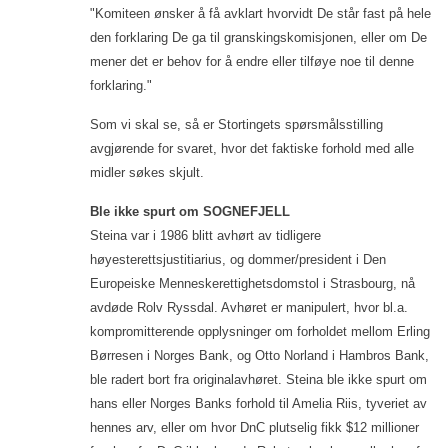
"Komiteen ønsker å få avklart hvorvidt De står fast på hele
den forklaring De ga til granskingskomisjonen, eller om De
mener det er behov for å endre eller tilføye noe til denne
forklaring."
Som vi skal se, så er Stortingets spørsmålsstilling
avgjørende for svaret, hvor det faktiske forhold med alle
midler søkes skjult.
Ble ikke spurt om SOGNEFJELL
Steina var i 1986 blitt avhørt av tidligere
høyesterettsjustitiarius, og dommer/president i Den
Europeiske Menneskerettighetsdomstol i Strasbourg, nå
avdøde Rolv Ryssdal. Avhøret er manipulert, hvor bl.a.
kompromitterende opplysninger om forholdet mellom Erling
Børresen i Norges Bank, og Otto Norland i Hambros Bank,
ble radert bort fra originalavhøret. Steina ble ikke spurt om
hans eller Norges Banks forhold til Amelia Riis, tyveriet av
hennes arv, eller om hvor DnC plutselig fikk $12 millioner