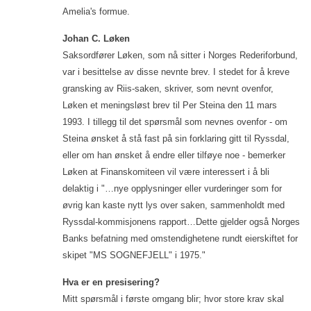
Amelia's formue.
Johan C. Løken
Saksordfører Løken, som nå sitter i Norges Rederiforbund,
var i besittelse av disse nevnte brev. I stedet for å kreve
gransking av Riis-saken, skriver, som nevnt ovenfor,
Løken et meningsløst brev til Per Steina den 11 mars
1993. I tillegg til det spørsmål som nevnes ovenfor - om
Steina ønsket å stå fast på sin forklaring gitt til Ryssdal,
eller om han ønsket å endre eller tilføye noe - bemerker
Løken at Finanskomiteen vil være interessert i å bli
delaktig i "…nye opplysninger eller vurderinger som for
øvrig kan kaste nytt lys over saken, sammenholdt med
Ryssdal-kommisjonens rapport…Dette gjelder også Norges
Banks befatning med omstendighetene rundt eierskiftet for
skipet "MS SOGNEFJELL" i 1975."
Hva er en presisering?
Mitt spørsmål i første omgang blir; hvor store krav skal