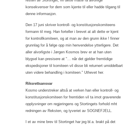
resten av Stortinget, vil dette måtte få alvorlige
konsekvenser for dem som kjente til eller hadde tilgang til
denne informasjon.
Den 17 juni skriver kontroll- og konstitusjonskomiteens
formann til meg. Han forteller i brevet at alt dette er kjent
for kontrollkomiteen, og at man av den grunn ikke ! finner
grunnlag for å følge opp min henvendelse ytterligere. Det
aller alvorligste i Jørgen Kosmos brev er at han uten
blygsel kan presisere at "… når det gjelder fremtidige
ekspedisjoner til komiteen vil disse bli returnert umiddelbart
uten videre behandling i komiteen." Uthevet her.
Riksrettsansvar
Kosmo understreker altså at verken han eller kontroll- og
konstitusjonskomiteen for fremtiden vil ta imot graverende
opplysninger om regjeringens og Stortingets forhold mht
redningen av Reksten, og tyveriet av SOGNEFJELL.
I et av mine brev til Stortinget har jeg bl.a. brakt på det