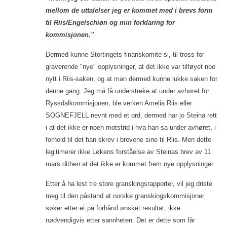
mellom de uttalelser jeg er kommet med i brevs form
til Riis/Engelschiøn og min forklaring for
kommisjonen."
Dermed kunne Stortingets finanskomite si, til tross for
graverende "nye" opplysninger, at det ikke var tilføyet noe
nytt i Riis-saken, og at man dermed kunne lukke saken for
denne gang. Jeg må få understreke at under avhøret for
Ryssdalkommisjonen, ble verken Amelia Riis eller
SOGNEFJELL nevnt med et ord, dermed har jo Steina rett
i at det ikke er noen motstrid i hva han sa under avhøret, i
forhold til det han skrev i brevene sine til Riis. Men dette
legitimerer ikke Løkens forståelse av Steinas brev av 11
mars dithen at det ikke er kommet frem nye opplysninger.
Etter å ha lest tre store granskingsrapporter, vil jeg driste
meg til den påstand at norske granskingskommisjoner
søker etter et på forhånd ønsket resultat, ikke
nødvendigvis etter sannheten. Det er dette som får