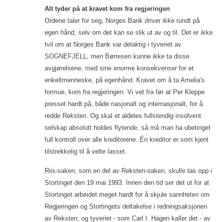
Alt tyder på at kravet kom fra regjeringen
Ordene taler for seg, Norges Bank driver ikke rundt på
egen hånd, selv om det kan se slik ut av og til. Det er ikke
tvil om at Norges Bank var delaktig i tyveriet av
SOGNEFJELL, men Børresen kunne ikke ta disse
avgjørelsene, med sine enorme konsekvenser for et
enkeltmenneske, på egenhånd. Kravet om å ta Amelia's
formue, kom fra regjeringen. Vi vet fra før at Per Kleppe
presset hardt på, både nasjonalt og internasjonalt, for å
redde Reksten. Og skal et aldeles fullstendig insolvent
selskap absolutt holdes flytende, så må man ha ubetinget
full kontroll over alle kreditorene. Én kreditor er som kjent
tilstrekkelig til å velte lasset.
Riis-saken, som en del av Reksten-saken, skulle tas opp i
Stortinget den 19 mai 1993. Innen den tid ser det ut for at
Stortinget arbeidet meget hardt for å skjule sannheten om
Regjeringen og Stortingets deltakelse i redningsaksjonen
av Reksten, og tyveriet - som Carl I. Hagen kaller det - av