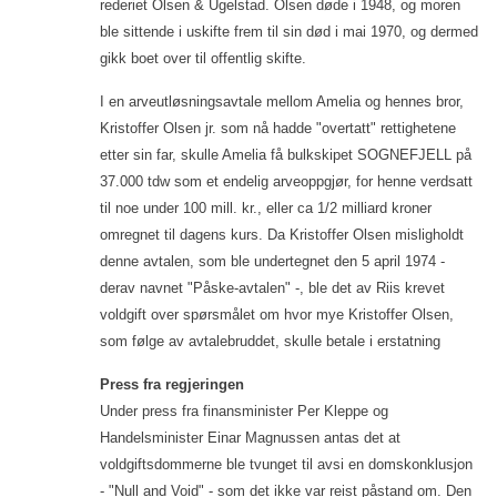
rederiet Olsen & Ugelstad. Olsen døde i 1948, og moren
ble sittende i uskifte frem til sin død i mai 1970, og dermed
gikk boet over til offentlig skifte.
I en arveutløsningsavtale mellom Amelia og hennes bror,
Kristoffer Olsen jr. som nå hadde "overtatt" rettighetene
etter sin far, skulle Amelia få bulkskipet SOGNEFJELL på
37.000 tdw som et endelig arveoppgjør, for henne verdsatt
til noe under 100 mill. kr., eller ca 1/2 milliard kroner
omregnet til dagens kurs. Da Kristoffer Olsen misligholdt
denne avtalen, som ble undertegnet den 5 april 1974 -
derav navnet "Påske-avtalen" -, ble det av Riis krevet
voldgift over spørsmålet om hvor mye Kristoffer Olsen,
som følge av avtalebruddet, skulle betale i erstatning
Press fra regjeringen
Under press fra finansminister Per Kleppe og
Handelsminister Einar Magnussen antas det at
voldgiftsdommerne ble tvunget til avsi en domskonklusjon
- "Null and Void" - som det ikke var reist påstand om. Den