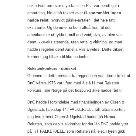
enkle tvist om hvor mye familien Riis var berettiget i
erstatning, ble altså trikset over til
spørsmålet ingen
hadde reist
; hvorvidt påske-avtalen i det hele tatt
eksisterte. Og dommerne kom altså frem til det
amerikanske uttrykket; null and void, dvs, avtalen var
dømt ikke-eksisterende, uten rettslig virkning, og man
hadde i regelen dømt Amelia Riis arveløs. Dette trikset
kommer jeg tilbake til like nedenfor.
Rekstenkonkurs - uønsket
Grunnen til dette presset fra regjeringen var i korte trekk at
DnC våren 1975 var i ferd med å slå Hilmar Reksten
konkurs, noe Norge på det tidspunkt ikke hadde råd til.
DnC hadde i forbindelse med finansieringen av Olsen &
Ugelstads tankskip T/T FALKEFJELL fått tiltransportert
seg hyrekravet Olsen & Ugelstad hadde på Hilmar
Reksten, som delvis sikkerhet for det lån DnC hadde ytet
på T/T FALKEFJELL, som Reksten nå leiet. Hyren gikk