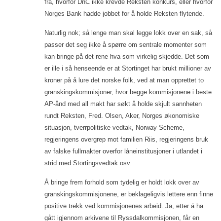
fra, hvorfor DnC ikke krevde Reksten konkurs, eller hvorfor
Norges Bank hadde jobbet for å holde Reksten flytende.
Naturlig nok; så lenge man skal legge lokk over en sak, så
passer det seg ikke å spørre om sentrale momenter som
kan bringe på det rene hva som virkelig skjedde. Det som
er ille i så henseende er at Stortinget har brukt millioner av
kroner på å lure det norske folk, ved at man opprettet to
granskingskommisjoner, hvor begge kommisjonene i beste
AP-ånd med all makt har søkt å holde skjult sannheten
rundt Reksten, Fred. Olsen, Aker, Norges økonomiske
situasjon, tverrpolitiske vedtak, Norway Scheme,
regjeringens overgrep mot familien Riis, regjeringens bruk
av falske fullmakter overfor låneinstitusjoner i utlandet i
strid med Stortingsvedtak osv.
Å bringe frem forhold som tydelig er holdt lokk over av
granskingskommisjonene, er beklageligvis lettere enn finne
positive trekk ved kommisjonenes arbeid. Ja, etter å ha
gått igjennom arkivene til Ryssdalkommisjonen, får en