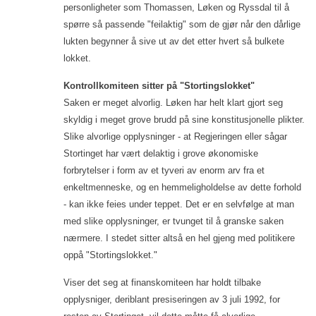
personligheter som Thomassen, Løken og Ryssdal til å
spørre så passende "feilaktig" som de gjør når den dårlige
lukten begynner å sive ut av det etter hvert så bulkete
lokket.
Kontrollkomiteen sitter på "Stortingslokket"
Saken er meget alvorlig. Løken har helt klart gjort seg
skyldig i meget grove brudd på sine konstitusjonelle plikter.
Slike alvorlige opplysninger - at Regjeringen eller sågar
Stortinget har vært delaktig i grove økonomiske
forbrytelser i form av et tyveri av enorm arv fra et
enkeltmenneske, og en hemmeligholdelse av dette forhold
- kan ikke feies under teppet. Det er en selvfølge at man
med slike opplysninger, er tvunget til å granske saken
nærmere. I stedet sitter altså en hel gjeng med politikere
oppå "Stortingslokket."
Viser det seg at finanskomiteen har holdt tilbake
opplysniger, deriblant presiseringen av 3 juli 1992, for