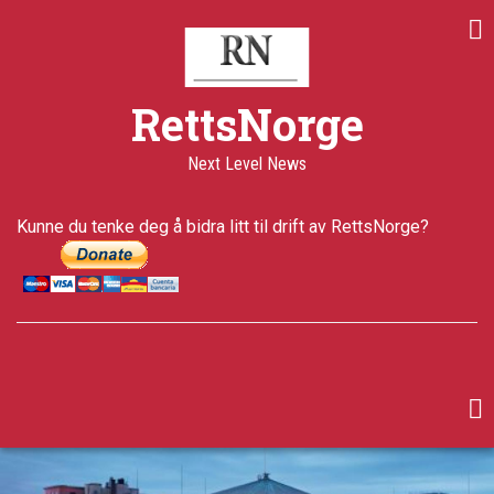
Skip
Share
Share
Share
to
on
on
through
main
Print
Facebook
Twitter
email
content
a+
RettsNorge
a-
Published
Next Level News
27 years
ago
Last
Kunne du tenke deg å bidra litt til drift av RettsNorge?
updated
5 years ago
facebook
twitter
google-
plus