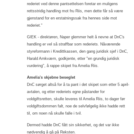
rederiet ved denne pantsettelsen foretar en muligens
rettsstridig handling mot fru Riis, men dette får så være
gjenstand for en erstatningssak fra hennes side mot
rederiet."
GIEK - direktøren, Naper glemmer helt å nevne at DnC's
handling er vel så straffbar som rederiets. Nåværende
styreformann i Kredittkassen, den gang juridisk sjef i DnC,
Harald Arnkværn, godkjente, etter "en grundig juridisk
vurdering", å rappe skipet fra Amelia Riis.
Amelia's skjebne beseglet
DnC sørget altså for å ta pant i det skipet som etter 5 april-
avtalen, og etter rederiets egne påstander for
voldgiftsretten, skulle leveres til Amelia Riis, to dager før
voldgiftsdommen falt, noe de selvfølgelig ikke hadde rett
til, om noen nå skulle falle i tvil.
Dermed hadde DnC fått sin sikkerhet, og det var ikke
nødvendig å gå på Reksten.