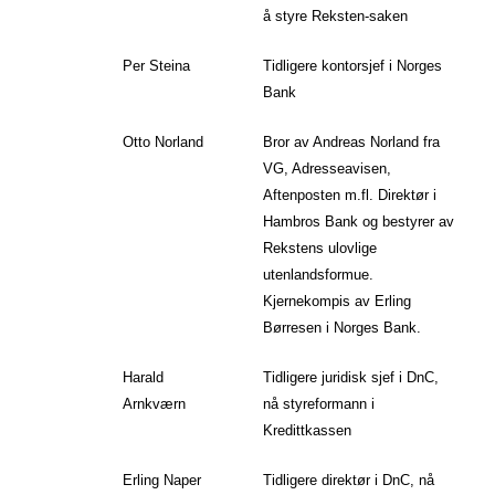
å styre Reksten-saken
Per Steina
Tidligere kontorsjef i Norges
Bank
Otto Norland
Bror av Andreas Norland fra
VG, Adresseavisen,
Aftenposten m.fl. Direktør i
Hambros Bank og bestyrer av
Rekstens ulovlige
utenlandsformue.
Kjernekompis av Erling
Børresen i Norges Bank.
Harald
Tidligere juridisk sjef i DnC,
Arnkværn
nå styreformann i
Kredittkassen
Erling Naper
Tidligere direktør i DnC, nå