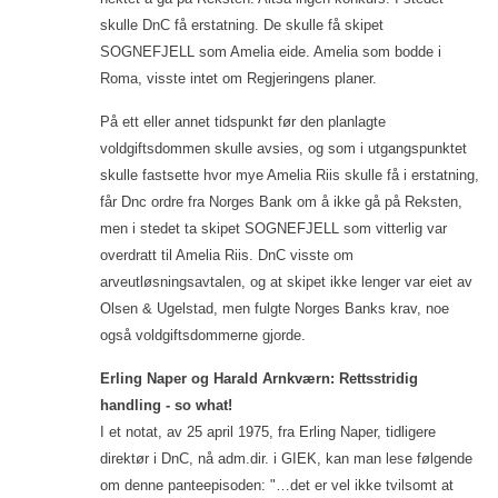
skulle DnC få erstatning. De skulle få skipet
SOGNEFJELL som Amelia eide. Amelia som bodde i
Roma, visste intet om Regjeringens planer.
På ett eller annet tidspunkt før den planlagte
voldgiftsdommen skulle avsies, og som i utgangspunktet
skulle fastsette hvor mye Amelia Riis skulle få i erstatning,
får Dnc ordre fra Norges Bank om å ikke gå på Reksten,
men i stedet ta skipet SOGNEFJELL som vitterlig var
overdratt til Amelia Riis. DnC visste om
arveutløsningsavtalen, og at skipet ikke lenger var eiet av
Olsen & Ugelstad, men fulgte Norges Banks krav, noe
også voldgiftsdommerne gjorde.
Erling Naper og Harald Arnkværn: Rettsstridig
handling - so what!
I et notat, av 25 april 1975, fra Erling Naper, tidligere
direktør i DnC, nå adm.dir. i GIEK, kan man lese følgende
om denne panteepisoden: "…det er vel ikke tvilsomt at