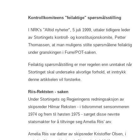
Kontrollkomiteens "feilaktige" spørsmålsstilling
I NRK's "Alltid nyheter", 5 juli 1999, uttaler tidligere leder
av Stortingets kontroll- og konstitusjonskomite, Petter
Thomassen, at man muligens stilte spørsmålene feilaktig
under granskingen i Furre/POT-saken.
Feilaktig spørsmålstilling er mer regelen enn unntaket når
Stortinget skal undersøke alvorlige forhold, et inntrykk
denne artikkelen vil forsterke.
Riis-Rektsten - saken
Under Stortingets og Regjeringens redningsaksjon av
skipsreder Hilmar Reksten - i tidsrommet sensommeren
1974 og frem til høsten 1975 - sørget disse nevnte
statsmakter for å tiltvinge seg Amelia Riis' arv.
Amelia Riis var datter av skipsreder Kristoffer Olsen, i