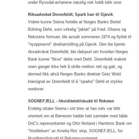
under Ryssdal-avhørene naturlig nok holdt lokk over.
Riksadvokat Dorenfeldt; Spark han til Gjøvik
Videre kunne Steina fortelle at Norges Banks Bertel
Bühring Dehli, som virkelig "jaktet" på Fred. Olsens og
Rekstens formuer, ble avsatt sommeren 1974 og flyttet til
"nyoppnevnt" direktørstilling på Gjøvik. Den lite kjente
riksadvokat Dorenfeldt, ble rådspurt om hvordan Norges
Bank kunne "fikse" dette med Dehli. Dorenfeldt maktet
noen ganger ikke helt å skille mellom rett og galt, og
dermed fikk altså Norges Banks direktør Getz Wold
klarsignal av Dorenfeldt til å "sparke" Dehli et stykke
nordover.
SOGNEFJELL - likviditetstilskudd til Reksten
Endelig uttaler Steina i sitt brev at han selv var blitt
orientert om at Børresen hadde hatt samtaler med både
DnC's representanter og Otto Norland i Hambros Bank om
"fristillelsen" av Amelia Riis' skip, SOGNEFJELL, for
likviditetstilskudd til Reksten-systemet.