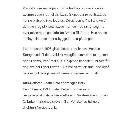
Voldgiftsdommerne på sin side hadde i oppgave å ikke
avgjøre saken i Amelia's favør. Skipet var jo pantsatt, og
kunne plutselig ikke leveres. Derav denne "null and void" -
dommen, og slik sett hadde man dermed sikret seg mot
eventuelle rettslige skritt fra Amelia Riis' side. Hun hadde
jo tilsynelatende intet å bygge sin rett på lenger.
I en rettssak i 1995 glapp dette ut av hr.adv. Haakon
Stang-Lund; "I det øyeblikk voldgiftsdommerne tok saken
opp til doms, var Amelia Riis' skjebne beseglet." Vi forstår i
dag hva det ligger i dette. Hun var dømt rettsløs, noe også
hennes tidligere prosessfullmektig senere har uttalt.
Riis-Reksten - saken for Stortinget 1993
Den 11 mars 1993, under Petter Thomassens
"regjeringstid", stillte saksordfører i Rekstensaken, Johan
C. Løken, følgende spørsmål til Per Steina, tidligere
direktør i Norges Bank: