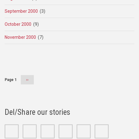
September 2000
(3)
October 2000
(9)
November 2000
(7)
Pagination
Page 1
Next
››
page
Del/Share our stories
Facebook
Twitter
Google+
Linkedin
Youtube
Instagram