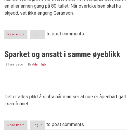
en eller annen gang på 80-tallet. Når overtakelsen skal ha
skjedd, vet ikke engang Gøranson.
to post comments
Read more
about
Log in
Justitia-
saken
-
Sparket og ansatt i samme øyeblikk
et
historisk
kriminelt
21 years ago
By
Adminhjb
finansraid
Det er alles plikt å si ifra når man ser at noe er åpenbart galt
i samfunnet.
to post comments
Read more
about
Log in
Sparket