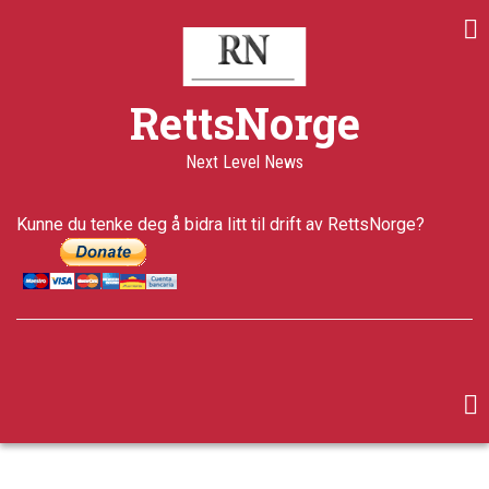
Skip
to
main
content
RettsNorge
Next Level News
Kunne du tenke deg å bidra litt til drift av RettsNorge?
facebook
twitter
google-
plus