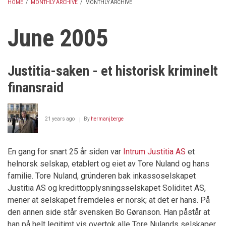
HOME
/
MONTHLY ARCHIVE
/
MONTHLY ARCHIVE
BREADCRUMB
June 2005
Justitia-saken - et historisk kriminelt
finansraid
21 years ago
By
hermanjberge
En gang for snart 25 år siden var
Intrum Justitia AS
et
helnorsk selskap, etablert og eiet av Tore Nuland og hans
familie. Tore Nuland, gründeren bak inkassoselskapet
Justitia AS og kredittopplysningsselskapet Soliditet AS,
mener at selskapet fremdeles er norsk; at det er hans. På
den annen side står svensken Bo Gøranson. Han påstår at
han på helt legitimt vis overtok alle Tore Nulands selskaper,