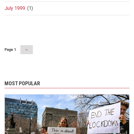
July 1999
(1)
Pagination
Page 1
Next
››
page
MOST POPULAR