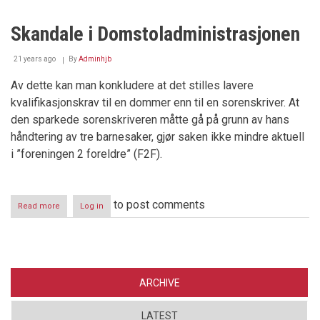
og
ansatt
Skandale i Domstoladministrasjonen
i
samme
øyeblikk
21 years ago
By
Adminhjb
Av dette kan man konkludere at det stilles lavere
kvalifikasjonskrav til en dommer enn til en sorenskriver. At
den sparkede sorenskriveren måtte gå på grunn av hans
håndtering av tre barnesaker, gjør saken ikke mindre aktuell
i ”foreningen 2 foreldre” (F2F).
to post comments
Read more
about
Log in
Skandale
i
Domstoladministrasjonen
ARCHIVE
LATEST