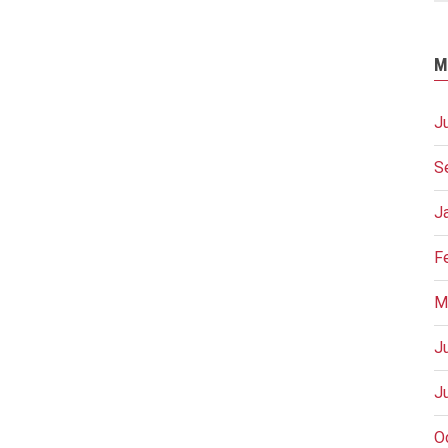
M
J
S
J
F
M
J
J
O