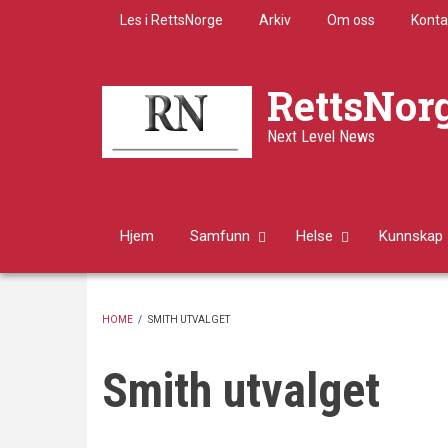
Skip
Les i RettsNorge
Arkiv
Om oss
Konta
to
main
content
RettsNor
Next Level News
Hjem
Samfunn
Helse
Kunnskap
HOME
/
SMITH UTVALGET
BREADCRUMB
Smith utvalget