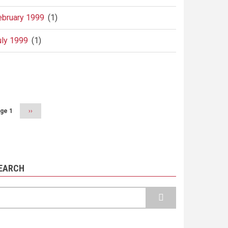
ebruary 1999
(1)
uly 1999
(1)
agination
ge 1
Next
››
page
EARCH
earch