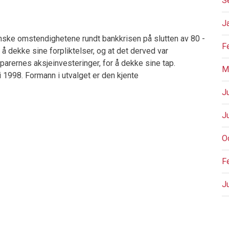
S
J
anske omstendighetene rundt bankkrisen på slutten av 80 -
F
l å dekke sine forpliktelser, og at det derved var
arernes aksjeinvesteringer, for å dekke sine tap.
M
i 1998. Formann i utvalget er den kjente
J
J
O
F
J
P