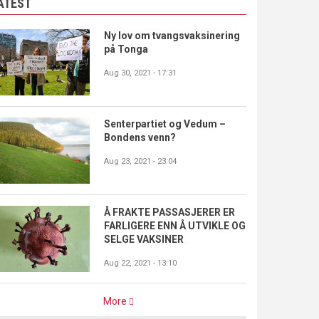
ATEST
Ny lov om tvangsvaksinering
på Tonga
Aug 30, 2021 - 17:31
Senterpartiet og Vedum –
Bondens venn?
Aug 23, 2021 - 23:04
Å FRAKTE PASSASJERER ER
FARLIGERE ENN Å UTVIKLE OG
SELGE VAKSINER
Aug 22, 2021 - 13:10
More