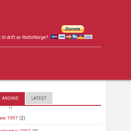
t til drift av RettsNorge?
facebook
twitter
google-
plus
ARCHIVE
LATEST
une 1997
(2)