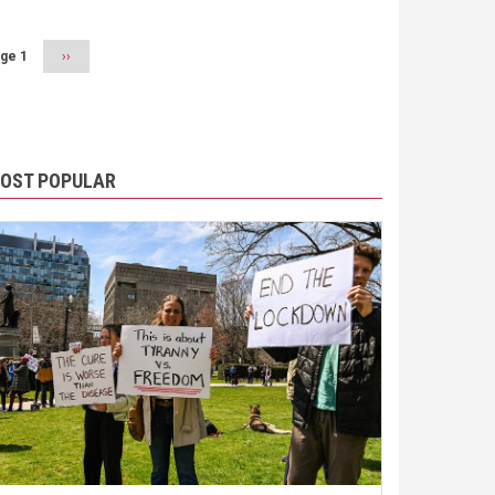
ge 1
Next
››
page
OST POPULAR