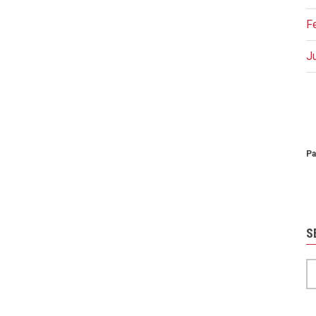
F
J
P
Pa
S
S