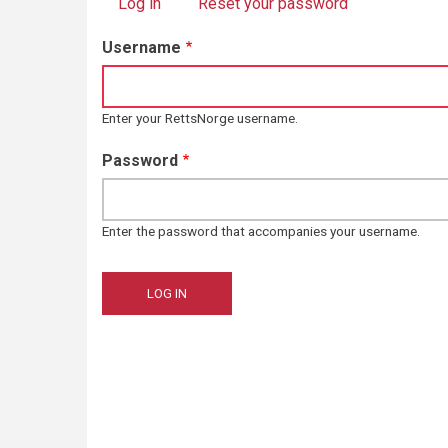
Log in
(active tab)
Reset your password
Primary
Username
tabs
Enter your RettsNorge username.
Password
Enter the password that accompanies your username.