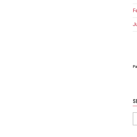
F
J
P
Pa
S
S