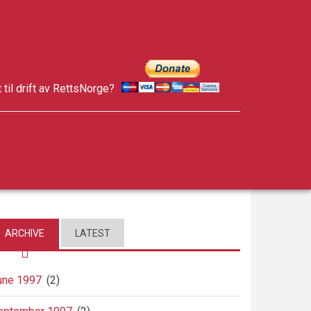
t til drift av RettsNorge?
facebook
twitter
google-
plus
ARCHIVE
LATEST
une 1997
(2)