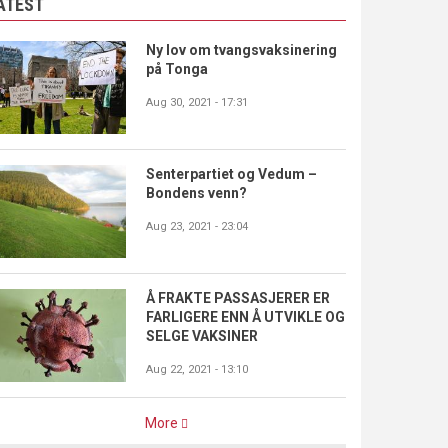
ATEST
Ny lov om tvangsvaksinering
på Tonga
Aug 30, 2021 - 17:31
Senterpartiet og Vedum –
Bondens venn?
Aug 23, 2021 - 23:04
Å FRAKTE PASSASJERER ER
FARLIGERE ENN Å UTVIKLE OG
SELGE VAKSINER
Aug 22, 2021 - 13:10
More