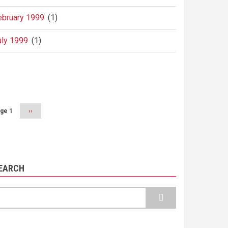
ebruary 1999
(1)
uly 1999
(1)
agination
ge 1
Next
››
page
EARCH
earch