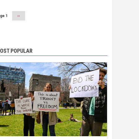
ge 1
Next
››
page
OST POPULAR