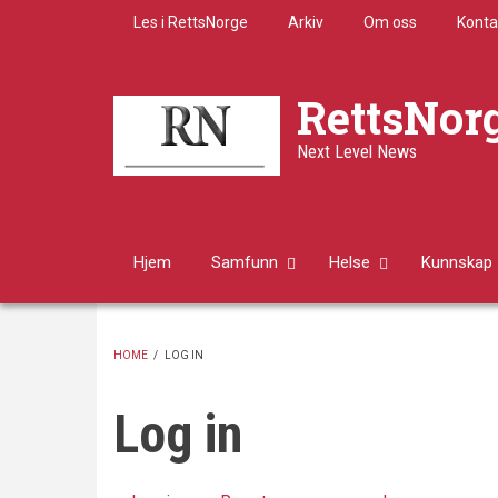
Skip
Les i RettsNorge
Arkiv
Om oss
Konta
to
main
content
RettsNor
Next Level News
Hjem
Samfunn
Helse
Kunnskap
HOME
/
LOG IN
BREADCRUMB
Log in