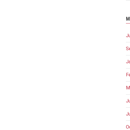
M
J
S
J
F
M
J
J
O