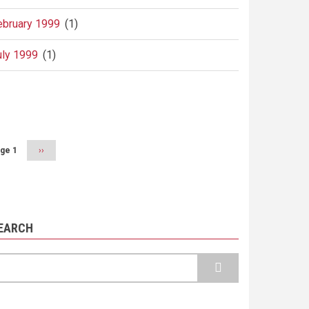
ebruary 1999
(1)
uly 1999
(1)
agination
ge 1
Next
››
page
EARCH
earch