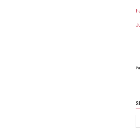
F
J
P
Pa
S
S