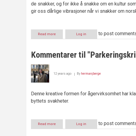
de snakker, og for ikke å snakke om en kultur som
gir oss dårlige vibrasjoner når vi snakker om nor
to post comment
Read more
about
Log in
Fredsmegleren
fra
Lier
Kommentarer til "Parkeringskri
12 years ago
By
hermanjberge
Denne kreative formen for ågervirksomhet har klar
byttets svakheter.
to post comment
Read more
about
Log in
Kommentarer
til