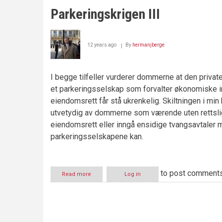
"Parkeringskrigen
Parkeringskrigen III
III"
12 years ago
By
hermanjberge
I begge tilfeller vurderer dommerne at den priva
et parkeringsselskap som forvalter økonomiske i
eiendomsrett får stå ukrenkelig. Skiltningen i mi
utvetydig av dommerne som værende uten rettslig
eiendomsrett eller inngå ensidige tvangsavtaler m
parkeringsselskapene kan.
to post comment
Read more
about
Log in
Parkeringskrigen
III