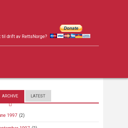
t til drift av RettsNorge?
facebook
twitter
google-
plus
ARCHIVE
LATEST
une 1997
(2)