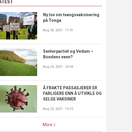
ATEST
Ny lov om tvangsvaksinering
på Tonga
Aug 30, 2021 - 17:31
Senterpartiet og Vedum –
Bondens venn?
Aug 23, 2021 - 23:04
Å FRAKTE PASSASJERER ER
FARLIGERE ENN Å UTVIKLE OG
SELGE VAKSINER
Aug 22, 2021 - 13:10
More