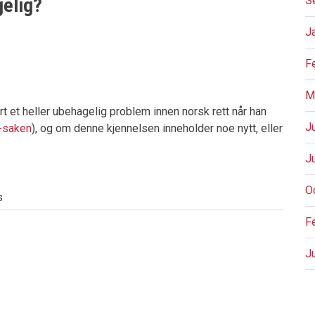
gelig?
S
J
F
M
t et heller ubehagelig problem innen norsk rett når han
J
-saken
), og om denne kjennelsen inneholder noe nytt, eller
J
O
s
F
J
P