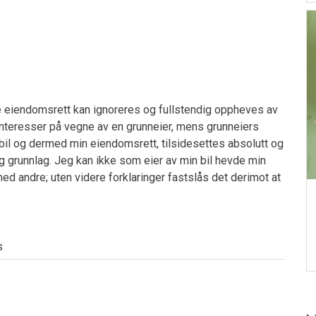
te eiendomsrett kan ignoreres og fullstendig oppheves av
nteresser på vegne av en grunneier, mens grunneiers
n bil og dermed min eiendomsrett, tilsidesettes absolutt og
 grunnlag. Jeg kan ikke som eier av min bil hevde min
ed andre; uten videre forklaringer fastslås det derimot at
s