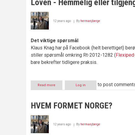
Loven - Hemmelig eller tilgjen
12 years ago
By
hermanjberge
Det viktige spørsmål
Klaus Knag har på Facebook (helt berettiget) berør
stiller spørsmål omkring Rt-2012-1282 (
Flexiped
bare bekrefter tidligere praksis.
to post comment
Read more
about
Log in
Loven
-
Hemmelig
HVEM FORMET NORGE?
eller
tilgjengelig?
12 years ago
By
hermanjberge