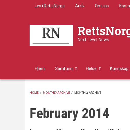
Skip
Les i RettsNorge
Arkiv
Om oss
Konta
to
main
content
RettsNor
Next Level News
Hjem
Samfunn
Helse
Kunnskap
HOME
/
MONTHLY ARCHIVE
/
MONTHLY ARCHIVE
BREADCRUMB
February 2014