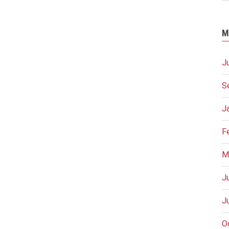
M
J
S
J
F
M
J
J
O