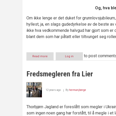
Og, hva bl
Om ikke lenge er det duket for grunnlovsjubileum, 
hyllest, ja, en slags gudedyrkelse av de beste av 
ikke hva vedkommende halvgud har gjort som er d
blant dem som har påtatt eller tiltvunget seg roll
to post comment
Read more
about
Log in
HVEM
FORMET
NORGE?
Fredsmegleren fra Lier
12 years ago
By
hermanjberge
Thorbjørn Jagland er foreslått som megler i Ukrai
som ingen noen gang har forstått, til å megle i et 