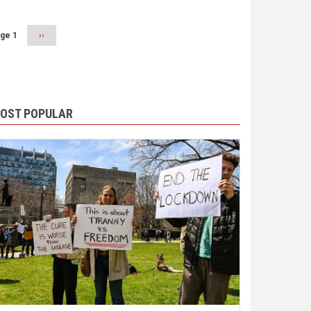
ge 1
Next
››
page
OST POPULAR