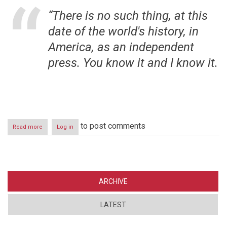
“There is no such thing, at this
date of the world's history, in
America, as an independent
press. You know it and I know it.
to post comments
Read more
about
Log in
Pressens
stilling
i
samfunnet
1850
–
ARCHIVE
2007
LATEST