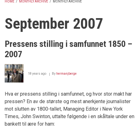
HOME
/
MONTHLY ARCHIVE
/
MONTHLY ARCHIVE
BREADCRUMB
September 2007
Pressens stilling i samfunnet 1850 –
2007
18 years ago
By
hermanjberge
Hva er pressens stilling i samfunnet, og hvor stor makt har
pressen? En av de største og mest anerkjente journalister
mot slutten av 1800-tallet, Managing Editor i New York
Times, John Swinton, uttalte følgende i en skåltale under en
bankett til ære for ham: