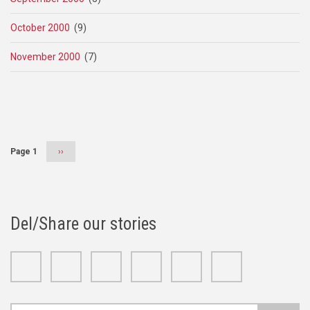
October 2000
(9)
November 2000
(7)
Pagination
Page 1
Next
››
page
Del/Share our stories
Facebook
Twitter
Google+
Linkedin
Youtube
Instagram