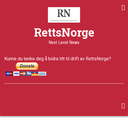
Skip
to
main
content
RettsNorge
Next Level News
Kunne du tenke deg å bidra litt til drift av RettsNorge?
facebook
twitter
google-
plus