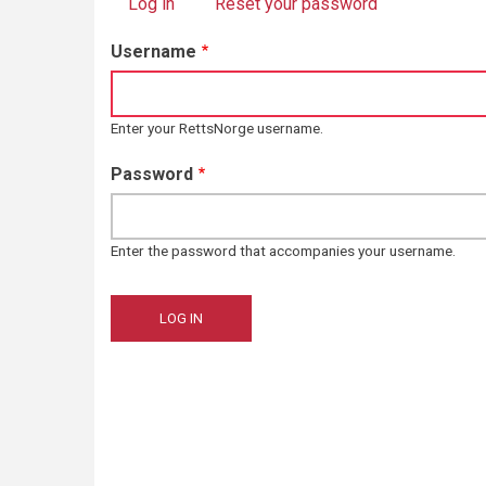
Log in
(active tab)
Reset your password
Primary
Username
tabs
Enter your RettsNorge username.
Password
Enter the password that accompanies your username.