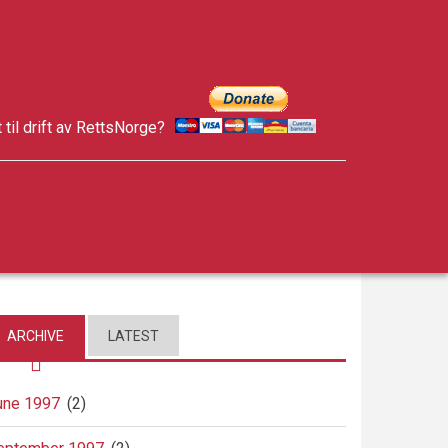
t til drift av RettsNorge?
facebook
twitter
google-
plus
ARCHIVE
LATEST
une 1997
(2)