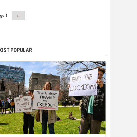
ge 1
Next
››
page
OST POPULAR