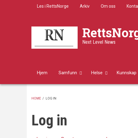
Skip
Les i RettsNorge
Arkiv
Om oss
Konta
to
main
content
RettsNor
Next Level News
Hjem
Samfunn
Helse
Kunnskap
HOME
/
LOG IN
BREADCRUMB
Log in