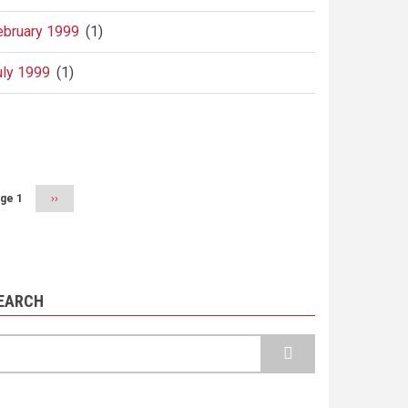
ebruary 1999
(1)
uly 1999
(1)
agination
ge 1
Next
››
page
EARCH
earch