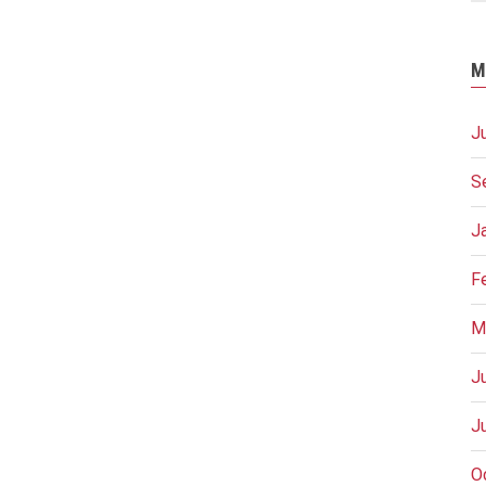
M
J
S
J
F
M
J
J
O