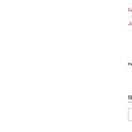
F
J
P
Pa
S
S