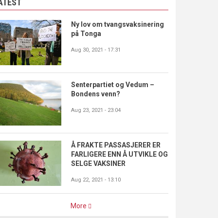
ATEST
Ny lov om tvangsvaksinering
på Tonga
Aug 30, 2021 - 17:31
Senterpartiet og Vedum –
Bondens venn?
Aug 23, 2021 - 23:04
Å FRAKTE PASSASJERER ER
FARLIGERE ENN Å UTVIKLE OG
SELGE VAKSINER
Aug 22, 2021 - 13:10
More