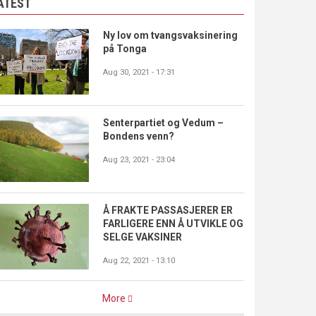
ATEST
Ny lov om tvangsvaksinering
på Tonga
Aug 30, 2021 - 17:31
Senterpartiet og Vedum –
Bondens venn?
Aug 23, 2021 - 23:04
Å FRAKTE PASSASJERER ER
FARLIGERE ENN Å UTVIKLE OG
SELGE VAKSINER
Aug 22, 2021 - 13:10
More