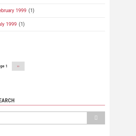
ebruary 1999
(1)
uly 1999
(1)
agination
ge 1
Next
››
page
EARCH
earch