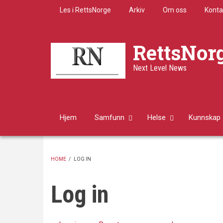
Skip
Les i RettsNorge
Arkiv
Om oss
Konta
to
main
content
RettsNor
Next Level News
Hjem
Samfunn
Helse
Kunnskap
HOME
/
LOG IN
BREADCRUMB
Log in