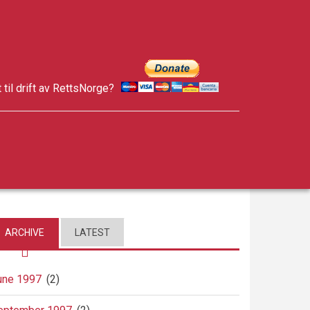
t til drift av RettsNorge?
facebook
twitter
google-
plus
ARCHIVE
LATEST
une 1997
(2)