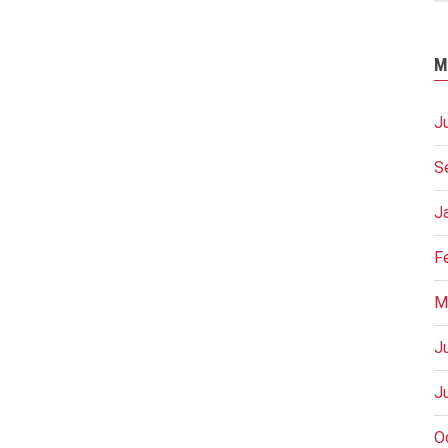
M
J
S
J
F
M
J
J
O