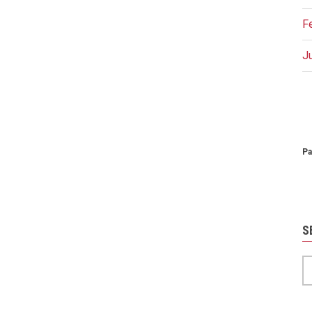
F
J
P
Pa
S
S