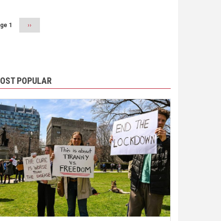
ge 1
Next
››
page
OST POPULAR