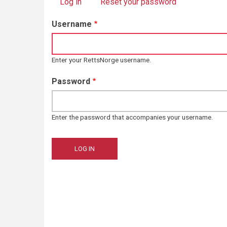
Log in
(active tab)
Reset your password
Primary
Username
tabs
Enter your RettsNorge username.
Password
Enter the password that accompanies your username.