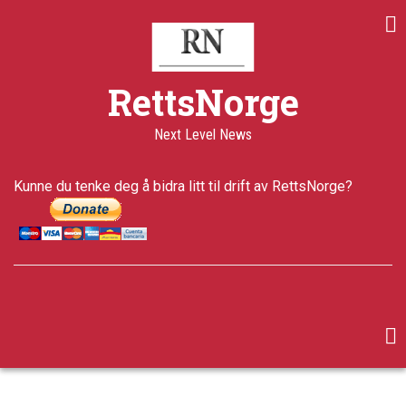
Skip
to
main
content
RettsNorge
Next Level News
Kunne du tenke deg å bidra litt til drift av RettsNorge?
facebook
twitter
google-
plus