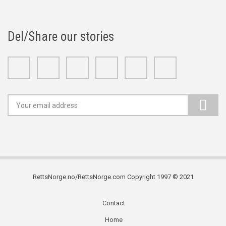
Del/Share our stories
Facebook
Twitter
Google+
Linkedin
Youtube
Instagram
RettsNorge.no/RettsNorge.com Copyright 1997 © 2021
Contact
Subfooter
Home