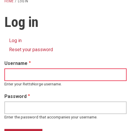
HOME
/
LOG IN
BREADCRUMB
Log in
Log in
(active
Primary
tab)
Reset your password
tabs
Username
Enter your RettsNorge username.
Password
Enter the password that accompanies your username.