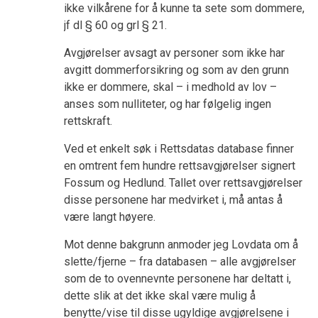
ikke vilkårene for å kunne ta sete som dommere,
jf dl § 60 og grl § 21.
Avgjørelser avsagt av personer som ikke har
avgitt dommerforsikring og som av den grunn
ikke er dommere, skal – i medhold av lov –
anses som nulliteter, og har følgelig ingen
rettskraft.
Ved et enkelt søk i Rettsdatas database finner
en omtrent fem hundre rettsavgjørelser signert
Fossum og Hedlund. Tallet over rettsavgjørelser
disse personene har medvirket i, må antas å
være langt høyere.
Mot denne bakgrunn anmoder jeg Lovdata om å
slette/fjerne – fra databasen – alle avgjørelser
som de to ovennevnte personene har deltatt i,
dette slik at det ikke skal være mulig å
benytte/vise til disse ugyldige avgjørelsene i