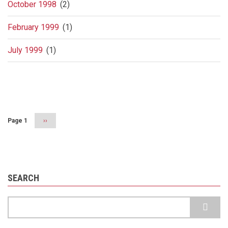
October 1998
(2)
February 1999
(1)
July 1999
(1)
Pagination
Page 1
Next
››
page
SEARCH
Search