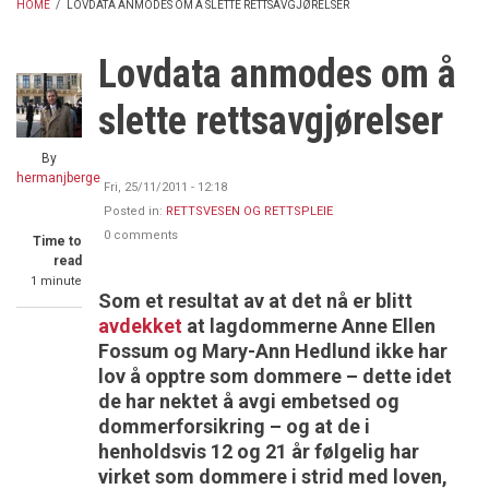
HOME
/
LOVDATA ANMODES OM Å SLETTE RETTSAVGJØRELSER
BREADCRUMB
Lovdata anmodes om å
slette rettsavgjørelser
By
hermanjberge
Fri, 25/11/2011 - 12:18
Posted in:
RETTSVESEN OG RETTSPLEIE
0 comments
Time to
read
1 minute
Som et resultat av at det nå er blitt
avdekket
at lagdommerne Anne Ellen
Fossum og Mary-Ann Hedlund ikke har
lov å opptre som dommere – dette idet
de har nektet å avgi embetsed og
dommerforsikring – og at de i
henholdsvis 12 og 21 år følgelig har
virket som dommere i strid med loven,