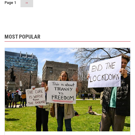
Page 1
Next
››
page
MOST POPULAR