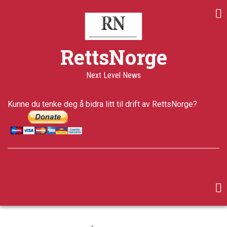
Skip
Share
Share
Share
to
on
on
through
main
Print
Facebook
Twitter
email
content
a+
RettsNorge
a-
Published
Next Level News
14 years
ago
Last
Kunne du tenke deg å bidra litt til drift av RettsNorge?
updated
5 years ago
facebook
twitter
google-
plus