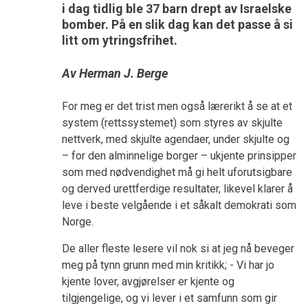
i dag tidlig ble 37 barn drept av Israelske
bomber. På en slik dag kan det passe å si
litt om ytringsfrihet.
Av Herman J. Berge
For meg er det trist men også lærerikt å se at et
system (rettssystemet) som styres av skjulte
nettverk, med skjulte agendaer, under skjulte og
– for den alminnelige borger – ukjente prinsipper
som med nødvendighet må gi helt uforutsigbare
og derved urettferdige resultater, likevel klarer å
leve i beste velgående i et såkalt demokrati som
Norge.
De aller fleste lesere vil nok si at jeg nå beveger
meg på tynn grunn med min kritikk; - Vi har jo
kjente lover, avgjørelser er kjente og
tilgjengelige, og vi lever i et samfunn som gir