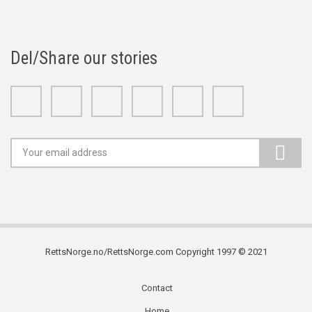
Del/Share our stories
Facebook
Twitter
Google+
Linkedin
Youtube
Instagram
RettsNorge.no/RettsNorge.com Copyright 1997 © 2021
Contact
Subfooter
Home