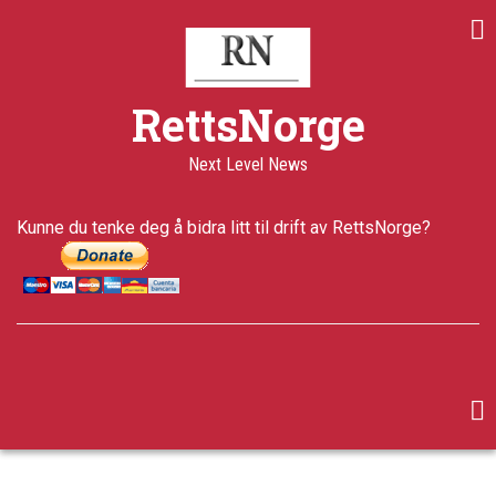
Skip
Share
Share
Share
to
on
on
through
main
Print
Facebook
Twitter
email
content
a+
RettsNorge
a-
Published
Next Level News
20 years
ago
Last
Kunne du tenke deg å bidra litt til drift av RettsNorge?
updated
5 years ago
facebook
twitter
google-
plus