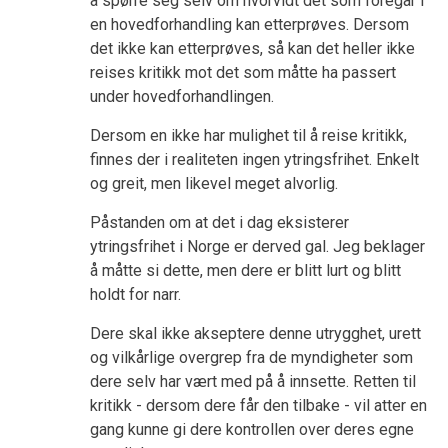
å spørre seg selv om hvorvidt det som foregår i
en hovedforhandling kan etterprøves. Dersom
det ikke kan etterprøves, så kan det heller ikke
reises kritikk mot det som måtte ha passert
under hovedforhandlingen.
Dersom en ikke har mulighet til å reise kritikk,
finnes der i realiteten ingen ytringsfrihet. Enkelt
og greit, men likevel meget alvorlig.
Påstanden om at det i dag eksisterer
ytringsfrihet i Norge er derved gal. Jeg beklager
å måtte si dette, men dere er blitt lurt og blitt
holdt for narr.
Dere skal ikke akseptere denne utrygghet, urett
og vilkårlige overgrep fra de myndigheter som
dere selv har vært med på å innsette. Retten til
kritikk - dersom dere får den tilbake - vil atter en
gang kunne gi dere kontrollen over deres egne