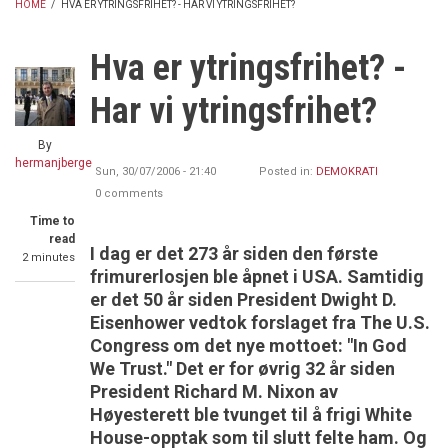
HOME
/
HVA ER YTRINGSFRIHET? - HAR VI YTRINGSFRIHET?
BREADCRUMB
Hva er ytringsfrihet? -
Har vi ytringsfrihet?
By
hermanjberge
Sun, 30/07/2006 - 21:40
Posted in:
DEMOKRATI
0 comments
Time to
read
I dag er det 273 år siden den første
2 minutes
frimurerlosjen ble åpnet i USA. Samtidig
er det 50 år siden President Dwight D.
Eisenhower vedtok forslaget fra The U.S.
Congress om det nye mottoet: "In God
We Trust." Det er for øvrig 32 år siden
President Richard M. Nixon av
Høyesterett ble tvunget til å frigi White
House-opptak som til slutt felte ham. Og