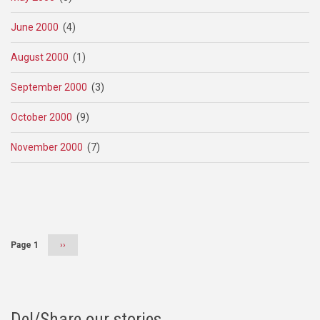
June 2000
(4)
August 2000
(1)
September 2000
(3)
October 2000
(9)
November 2000
(7)
Pagination
Page 1
Next
››
page
Del/Share our stories