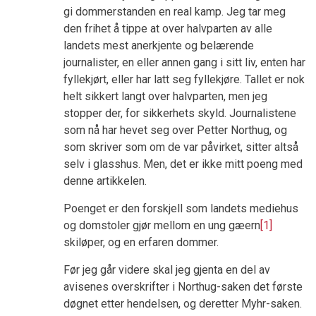
gi dommerstanden en real kamp. Jeg tar meg
den frihet å tippe at over halvparten av alle
landets mest anerkjente og belærende
journalister, en eller annen gang i sitt liv, enten har
fyllekjørt, eller har latt seg fyllekjøre. Tallet er nok
helt sikkert langt over halvparten, men jeg
stopper der, for sikkerhets skyld. Journalistene
som nå har hevet seg over Petter Northug, og
som skriver som om de var påvirket, sitter altså
selv i glasshus. Men, det er ikke mitt poeng med
denne artikkelen.
Poenget er den forskjell som landets mediehus
og domstoler gjør mellom en ung gæern
[1]
skiløper, og en erfaren dommer.
Før jeg går videre skal jeg gjenta en del av
avisenes overskrifter i Northug-saken det første
døgnet etter hendelsen, og deretter Myhr-saken.