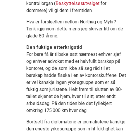
kontrollorgan (
Beskyttelsesutvalge
t
for
dommere) vil gi dem i fremtiden.
Hva er forskjellen mellom Northug og Myhr?
Tenk igjennom dette mens jeg skriver litt om de
glade 80-årene.
Den fuktige etterkrigstid
For bare få år tilbake satt nærmest enhver sjef
og enhver advokat med et halvfullt barskap på
kontoret, og de som ikke så seg råd til et
barskap hadde flaska i en av kontorskuffene. Det
er vel kanskje ingen yrkesgruppe som er så
fuktig som juristene. Helt frem til slutten av 80-
tallet skjenet de hjem, hver til sitt, etter endt
arbeidsdag. På den tiden ble det fyllekjørt
omkring 175.000 km hver dag.
Bortsett fra diplomatene er journalistene kanskje
den eneste yrkesgruppe som mht fuktighet kan