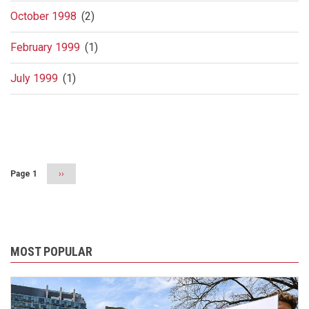
October 1998
(2)
February 1999
(1)
July 1999
(1)
Pagination
Page 1
Next
››
page
MOST POPULAR