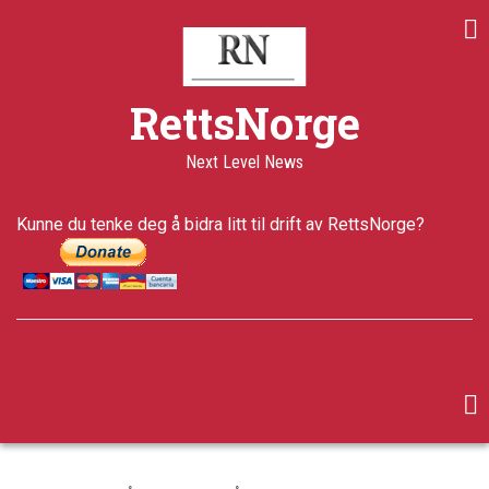
Skip
to
main
content
Share
Share
Share
RettsNorge
on
on
through
Print
Facebook
Twitter
email
Next Level News
a+
a-
Published
Kunne du tenke deg å bidra litt til drift av RettsNorge?
12 years
ago
Last
updated
5 years ago
facebook
twitter
google-
plus