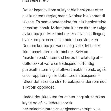
massenes rett.
Det er ingen tvil om at Myhr ble beskyttet etter
alle kunstens regler, mens Northug ble kastet til
løvene. En samlebetegnelse for slik beskyttelse
er maktmisbruk. Maktmisbruk er en direkte følge
av korrupsjon. Maktmisbruk er selve handlingen,
hvor korrupsjon er den umiddelbare årsaken.
Dersom korrupsjon var umulig, ville det heller
ikke funnet sted maktmisbruk. Selv om
”maktmisbruk” nærmest høres tilforlatelig ut –
dette takket være en tradisjonell offentlig
pusekattilnærming til ethvert maktmisbruk, også
under opplæring i landets læreinstitusjoner –
følger det strenge straffereaksjoner dersom noe
slikt blir oppdaget.
Hadde det ikke vært for at nær sagt alt som kan
krype og gå av ledere i norsk
sentraladministrasjon er gjennomkorrupt, ville