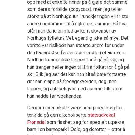
opp med at enkelte finner på å gjøre det samme
som deres forbilde (copycats), men jeg tviler
sterkt på at Northugs tur i rundkjøringen vil friste
andre ungdommer til å gjøre det samme. Så hva
står man da igjen med av konsekvenser av
Northugs fylletur? Vel, egentlig ikke så mye. Det
verste var risikoen han utsatte andre for under
den hasardiøse ferden som endte i et autovern.
Northug trenger ikke lappen for å gå på ski, og
han trenger heller ingen tillit fra folket for å gå på
ski. Slik jeg ser det kan han altså bare fortsette
der han slapp på fredagskvelden, dog uten
lappen, og antakeligvis med samme tillit som
han hadde før weekenden.
Dersom noen skulle være uenig med meg her,
tenk da på den alkoholiserte
statsadvokat
Frønsdal
som flashet seg for spesielt utpekte
barn i en barnepark i Oslo, og deretter – etter å