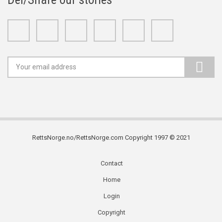
Facebook
Twitter
Google+
Linkedin
Youtube
Instagram
RettsNorge.no/RettsNorge.com Copyright 1997 © 2021
Contact
Subfooter
Home
menu
Login
Copyright