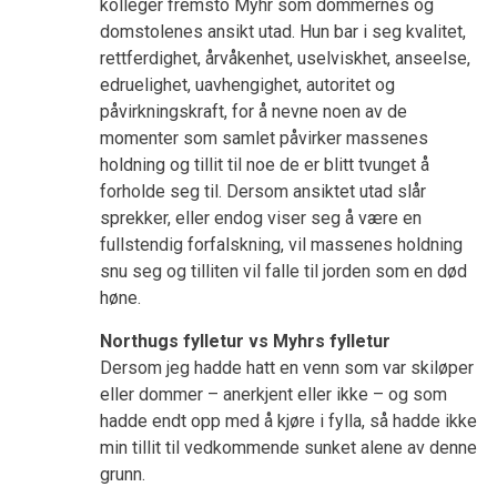
kolleger fremsto Myhr som dommernes og
domstolenes ansikt utad. Hun bar i seg kvalitet,
rettferdighet, årvåkenhet, uselviskhet, anseelse,
edruelighet, uavhengighet, autoritet og
påvirkningskraft, for å nevne noen av de
momenter som samlet påvirker massenes
holdning og tillit til noe de er blitt tvunget å
forholde seg til. Dersom ansiktet utad slår
sprekker, eller endog viser seg å være en
fullstendig forfalskning, vil massenes holdning
snu seg og tilliten vil falle til jorden som en død
høne.
Northugs fylletur vs Myhrs fylletur
Dersom jeg hadde hatt en venn som var skiløper
eller dommer – anerkjent eller ikke – og som
hadde endt opp med å kjøre i fylla, så hadde ikke
min tillit til vedkommende sunket alene av denne
grunn.