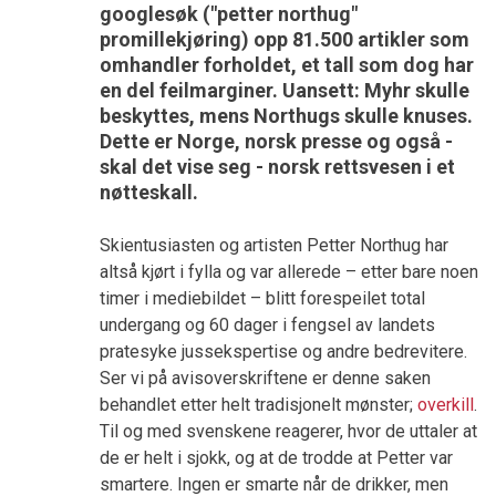
googlesøk ("petter northug"
promillekjøring) opp 81.500 artikler som
omhandler forholdet, et tall som dog har
en del feilmarginer. Uansett: Myhr skulle
beskyttes, mens Northugs skulle knuses.
Dette er Norge, norsk presse og også -
skal det vise seg - norsk rettsvesen i et
nøtteskall.
Skientusiasten og artisten Petter Northug har
altså kjørt i fylla og var allerede – etter bare noen
timer i mediebildet – blitt forespeilet total
undergang og 60 dager i fengsel av landets
pratesyke jussekspertise og andre bedrevitere.
Ser vi på avisoverskriftene er denne saken
behandlet etter helt tradisjonelt mønster;
overkill
.
Til og med svenskene reagerer, hvor de uttaler at
de er helt i sjokk, og at de trodde at Petter var
smartere. Ingen er smarte når de drikker, men