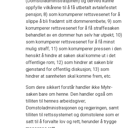
(Domstoladministrasjonen) og derved kunne
oppfylle vilkårene til å få utbetalt avtalefestet
pensjon; 8) som korrumperer rettsvesenet for å
slippe å bli fradømt sitt dommerembete; 9) som
korrumperer rettsvesenet for å få straffesaken
behandlet av en dommer hun selv har utpekt; 10)
som korrumperer rettsvesenet for å få minst
mulig straff; 11) som korrumperer pressen i den
hensikt å hindre at saken skal komme ut i det
offentlige rom; 12) som hindrer at saken blir
gjenstand for offentlig diskusjon; 13) som
hindrer at sannheten skal komme frem, etc.
Som dere sikkert forstår handler ikke Myhr-
saken bare om henne. Den handler også om
tilliten til hennes arbeidsgiver;
Domstoladministrasjonen og regjeringen, samt
tilliten til rettssystemet og domstolene som er
satt til å forvalte lov og rett, herunder å trygge