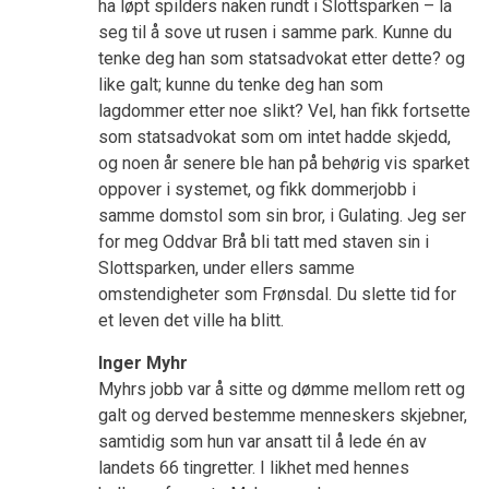
ha løpt spilders naken rundt i Slottsparken – la
seg til å sove ut rusen i samme park. Kunne du
tenke deg han som statsadvokat etter dette? og
like galt; kunne du tenke deg han som
lagdommer etter noe slikt? Vel, han fikk fortsette
som statsadvokat som om intet hadde skjedd,
og noen år senere ble han på behørig vis sparket
oppover i systemet, og fikk dommerjobb i
samme domstol som sin bror, i Gulating. Jeg ser
for meg Oddvar Brå bli tatt med staven sin i
Slottsparken, under ellers samme
omstendigheter som Frønsdal. Du slette tid for
et leven det ville ha blitt.
Inger Myhr
Myhrs jobb var å sitte og dømme mellom rett og
galt og derved bestemme menneskers skjebner,
samtidig som hun var ansatt til å lede én av
landets 66 tingretter. I likhet med hennes