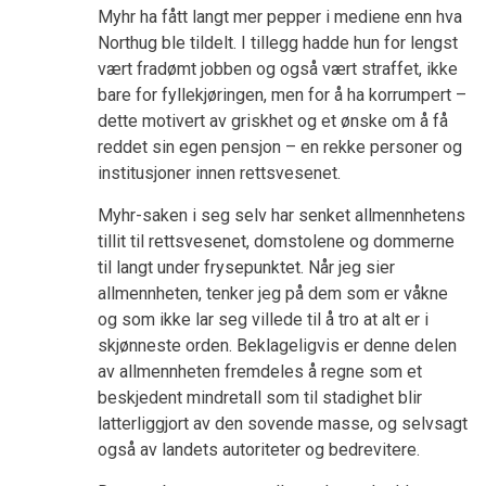
Myhr ha fått langt mer pepper i mediene enn hva
Northug ble tildelt. I tillegg hadde hun for lengst
vært fradømt jobben og også vært straffet, ikke
bare for fyllekjøringen, men for å ha korrumpert –
dette motivert av griskhet og et ønske om å få
reddet sin egen pensjon – en rekke personer og
institusjoner innen rettsvesenet.
Myhr-saken i seg selv har senket allmennhetens
tillit til rettsvesenet, domstolene og dommerne
til langt under frysepunktet. Når jeg sier
allmennheten, tenker jeg på dem som er våkne
og som ikke lar seg villede til å tro at alt er i
skjønneste orden. Beklageligvis er denne delen
av allmennheten fremdeles å regne som et
beskjedent mindretall som til stadighet blir
latterliggjort av den sovende masse, og selvsagt
også av landets autoriteter og bedrevitere.