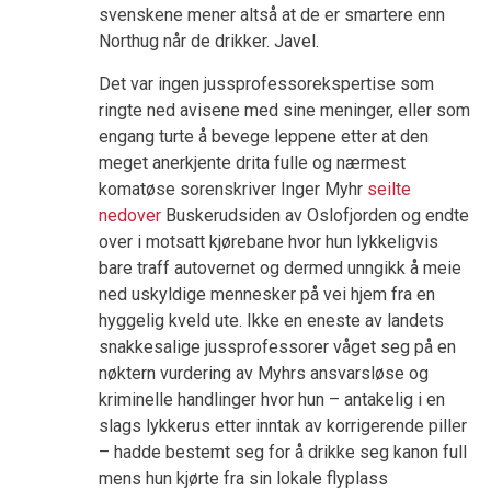
svenskene mener altså at de er smartere enn
Northug når de drikker. Javel.
Det var ingen jussprofessorekspertise som
ringte ned avisene med sine meninger, eller som
engang turte å bevege leppene etter at den
meget anerkjente drita fulle og nærmest
komatøse sorenskriver Inger Myhr
seilte
nedover
Buskerudsiden av Oslofjorden og endte
over i motsatt kjørebane hvor hun lykkeligvis
bare traff autovernet og dermed unngikk å meie
ned uskyldige mennesker på vei hjem fra en
hyggelig kveld ute. Ikke en eneste av landets
snakkesalige jussprofessorer våget seg på en
nøktern vurdering av Myhrs ansvarsløse og
kriminelle handlinger hvor hun – antakelig i en
slags lykkerus etter inntak av korrigerende piller
– hadde bestemt seg for å drikke seg kanon full
mens hun kjørte fra sin lokale flyplass