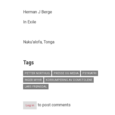
Herman J Berge
In Exile
Nuku’alofa, Tonga
Tags
PETTER NORTHUG
PRESSE OG MEDIA
PSYKIATRI
INGER MYHR
KORRUMPERING AV DOMSTOLENE
LARS FRØNSDAL
to post comments
Log in