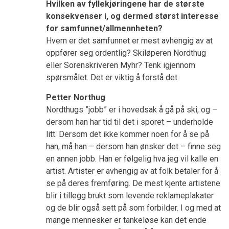
Hvilken av fyllekjøringene har de største
konsekvenser i, og dermed størst interesse
for samfunnet/allmennheten?
Hvem er det samfunnet er mest avhengig av at
oppfører seg ordentlig? Skiløperen Nordthug
eller Sorenskriveren Myhr? Tenk igjennom
spørsmålet. Det er viktig å forstå det.
Petter Northug
Nordthugs ”jobb” er i hovedsak å gå på ski, og –
dersom han har tid til det i sporet – underholde
litt. Dersom det ikke kommer noen for å se på
han, må han – dersom han ønsker det – finne seg
en annen jobb. Han er følgelig hva jeg vil kalle en
artist. Artister er avhengig av at folk betaler for å
se på deres fremføring. De mest kjente artistene
blir i tillegg brukt som levende reklameplakater
og de blir også sett på som forbilder. I og med at
mange mennesker er tankeløse kan det ende