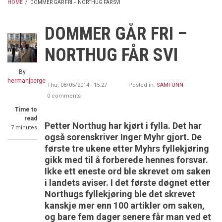
HOME
/
DOMMER GÅR FRI – NORTHUG FÅR SVI
BREADCRUMB
DOMMER GÅR FRI –
NORTHUG FÅR SVI
By
hermanjberge
Thu, 08/05/2014 - 15:27
Posted in:
SAMFUNN
0 comments
Time to
read
Petter Northug har kjørt i fylla. Det har
7 minutes
også sorenskriver Inger Myhr gjort. De
første tre ukene etter Myhrs fyllekjøring
gikk med til å forberede hennes forsvar.
Ikke ett eneste ord ble skrevet om saken
i landets aviser. I det første døgnet etter
Northugs fyllekjøring ble det skrevet
kanskje mer enn 100 artikler om saken,
og bare fem dager senere får man ved et