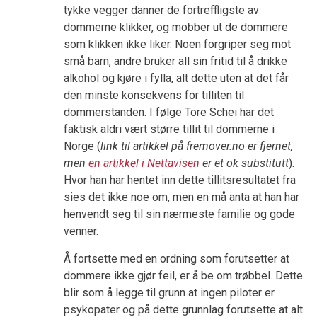
tykke vegger danner de fortreffligste av
dommerne klikker, og mobber ut de dommere
som klikken ikke liker. Noen forgriper seg mot
små barn, andre bruker all sin fritid til å drikke
alkohol og kjøre i fylla, alt dette uten at det får
den minste konsekvens for tilliten til
dommerstanden. I følge Tore Schei har det
faktisk aldri vært større tillit til dommerne i
Norge (
link til artikkel på fremover.no er fjernet,
men
en artikkel i Nettavisen
er et ok substitutt
).
Hvor han har hentet inn dette tillitsresultatet fra
sies det ikke noe om, men en må anta at han har
henvendt seg til sin nærmeste familie og gode
venner.
Å fortsette med en ordning som forutsetter at
dommere ikke gjør feil, er å be om trøbbel. Dette
blir som å legge til grunn at ingen piloter er
psykopater og på dette grunnlag forutsette at alt