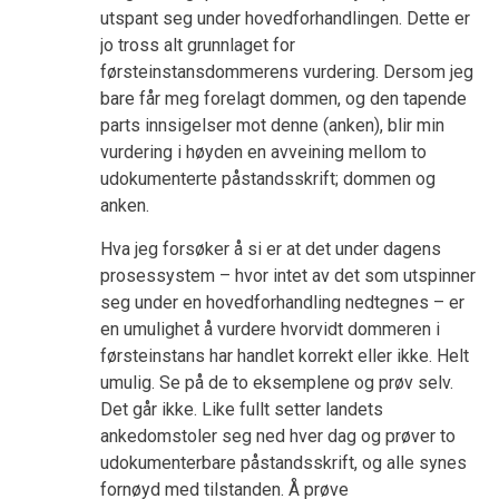
utspant seg under hovedforhandlingen. Dette er
jo tross alt grunnlaget for
førsteinstansdommerens vurdering. Dersom jeg
bare får meg forelagt dommen, og den tapende
parts innsigelser mot denne (anken), blir min
vurdering i høyden en avveining mellom to
udokumenterte påstandsskrift; dommen og
anken.
Hva jeg forsøker å si er at det under dagens
prosessystem – hvor intet av det som utspinner
seg under en hovedforhandling nedtegnes – er
en umulighet å vurdere hvorvidt dommeren i
førsteinstans har handlet korrekt eller ikke. Helt
umulig. Se på de to eksemplene og prøv selv.
Det går ikke. Like fullt setter landets
ankedomstoler seg ned hver dag og prøver to
udokumenterbare påstandsskrift, og alle synes
fornøyd med tilstanden. Å prøve