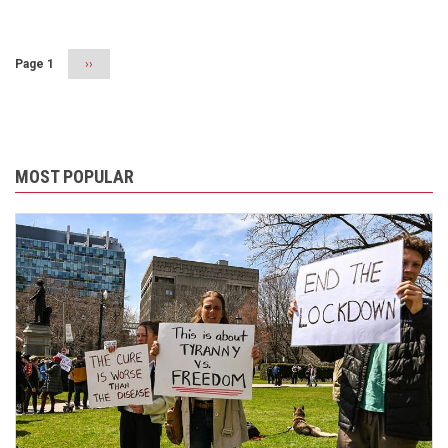
Page 1
Next
››
page
MOST POPULAR