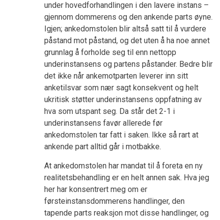
under hovedforhandlingen i den lavere instans –
gjennom dommerens og den ankende parts øyne.
Igjen; ankedomstolen blir altså satt til å vurdere
påstand mot påstand, og det uten å ha noe annet
grunnlag å forholde seg til enn nettopp
underinstansens og partens påstander. Bedre blir
det ikke når ankemotparten leverer inn sitt
anketilsvar som nær sagt konsekvent og helt
ukritisk støtter underinstansens oppfatning av
hva som utspant seg. Da står det 2-1 i
underinstansens favør allerede før
ankedomstolen tar fatt i saken. Ikke så rart at
ankende part alltid går i motbakke.
At ankedomstolen har mandat til å foreta en ny
realitetsbehandling er en helt annen sak. Hva jeg
her har konsentrert meg om er
førsteinstansdommerens handlinger, den
tapende parts reaksjon mot disse handlinger, og