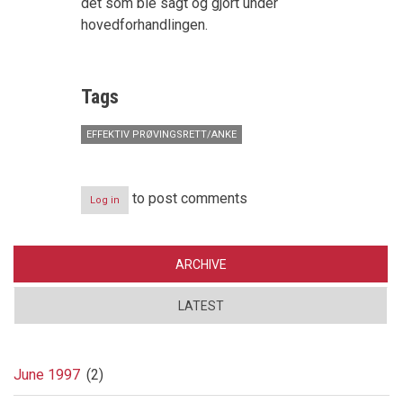
det som ble sagt og gjort under
hovedforhandlingen.
Tags
EFFEKTIV PRØVINGSRETT/ANKE
to post comments
Log in
ARCHIVE
LATEST
June 1997
(2)