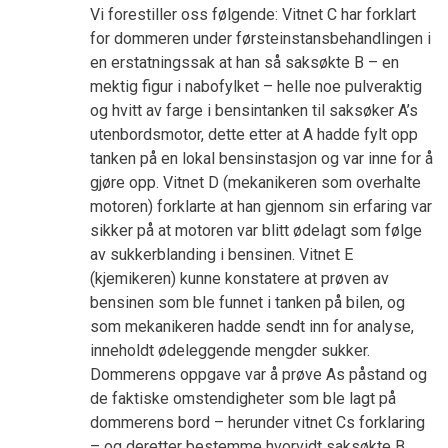
Vi forestiller oss følgende: Vitnet C har forklart
for dommeren under førsteinstansbehandlingen i
en erstatningssak at han så saksøkte B – en
mektig figur i nabofylket – helle noe pulveraktig
og hvitt av farge i bensintanken til saksøker A’s
utenbordsmotor, dette etter at A hadde fylt opp
tanken på en lokal bensinstasjon og var inne for å
gjøre opp. Vitnet D (mekanikeren som overhalte
motoren) forklarte at han gjennom sin erfaring var
sikker på at motoren var blitt ødelagt som følge
av sukkerblanding i bensinen. Vitnet E
(kjemikeren) kunne konstatere at prøven av
bensinen som ble funnet i tanken på bilen, og
som mekanikeren hadde sendt inn for analyse,
inneholdt ødeleggende mengder sukker.
Dommerens oppgave var å prøve As påstand og
de faktiske omstendigheter som ble lagt på
dommerens bord – herunder vitnet Cs forklaring
– og deretter bestemme hvorvidt saksøkte B