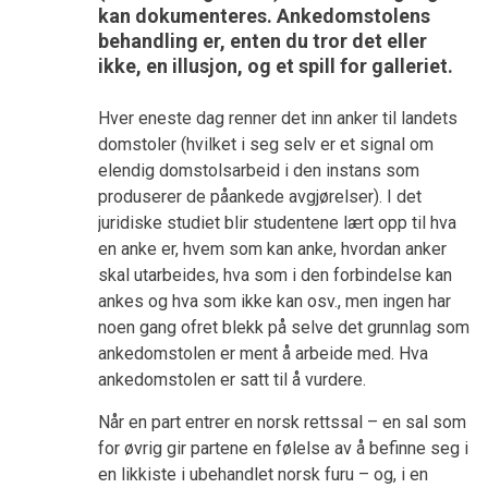
kan dokumenteres. Ankedomstolens
behandling er, enten du tror det eller
ikke, en illusjon, og et spill for galleriet.
Hver eneste dag renner det inn anker til landets
domstoler (hvilket i seg selv er et signal om
elendig domstolsarbeid i den instans som
produserer de påankede avgjørelser). I det
juridiske studiet blir studentene lært opp til hva
en anke er, hvem som kan anke, hvordan anker
skal utarbeides, hva som i den forbindelse kan
ankes og hva som ikke kan osv., men ingen har
noen gang ofret blekk på selve det grunnlag som
ankedomstolen er ment å arbeide med. Hva
ankedomstolen er satt til å vurdere.
Når en part entrer en norsk rettssal – en sal som
for øvrig gir partene en følelse av å befinne seg i
en likkiste i ubehandlet norsk furu – og, i en