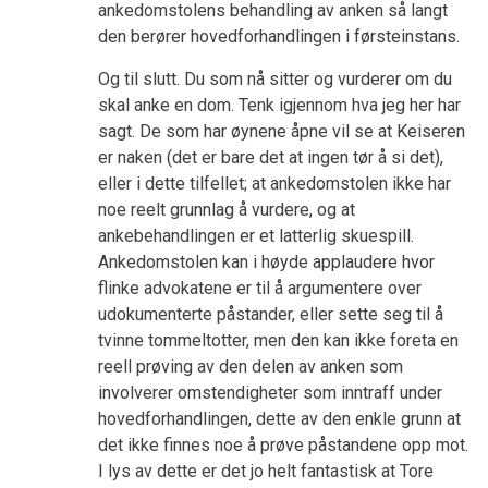
ankedomstolens behandling av anken så langt
den berører hovedforhandlingen i førsteinstans.
Og til slutt. Du som nå sitter og vurderer om du
skal anke en dom. Tenk igjennom hva jeg her har
sagt. De som har øynene åpne vil se at Keiseren
er naken (det er bare det at ingen tør å si det),
eller i dette tilfellet; at ankedomstolen ikke har
noe reelt grunnlag å vurdere, og at
ankebehandlingen er et latterlig skuespill.
Ankedomstolen kan i høyde applaudere hvor
flinke advokatene er til å argumentere over
udokumenterte påstander, eller sette seg til å
tvinne tommeltotter, men den kan ikke foreta en
reell prøving av den delen av anken som
involverer omstendigheter som inntraff under
hovedforhandlingen, dette av den enkle grunn at
det ikke finnes noe å prøve påstandene opp mot.
I lys av dette er det jo helt fantastisk at Tore