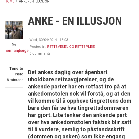
HOME
/
ANKE - EN ILLUSJON
BREADCRUMB
ANKE - EN ILLUSJON
Wed, 30/04/2014 - 15:03
By
Posted in:
RETTSVESEN OG RETTSPLEIE
hermanjberge
0 comments
Time to
Det ankes daglig over åpenbart
read
uholdbare rettsavgjørelser, og de
8 minutes
ankende parter har en rotfast tro på at
ankedomstolen nok vil forstå, og at den
vil komme til å oppheve tingrettens dom
bare den får se hva tingrettsdommeren
har gjort. Lite tenker den ankende part
over hva ankedomstolen faktisk blir satt
til å vurdere, nemlig to påstandsskrift
(dommen og anken) som ikke engang