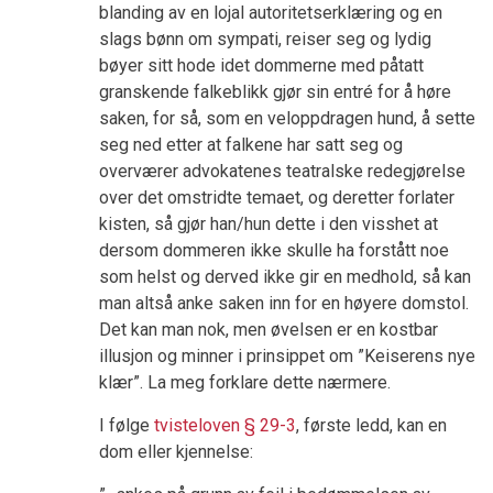
blanding av en lojal autoritetserklæring og en
slags bønn om sympati, reiser seg og lydig
bøyer sitt hode idet dommerne med påtatt
granskende falkeblikk gjør sin entré for å høre
saken, for så, som en veloppdragen hund, å sette
seg ned etter at falkene har satt seg og
overværer advokatenes teatralske redegjørelse
over det omstridte temaet, og deretter forlater
kisten, så gjør han/hun dette i den visshet at
dersom dommeren ikke skulle ha forstått noe
som helst og derved ikke gir en medhold, så kan
man altså anke saken inn for en høyere domstol.
Det kan man nok, men øvelsen er en kostbar
illusjon og minner i prinsippet om ”Keiserens nye
klær”. La meg forklare dette nærmere.
I følge
tvisteloven § 29-3
, første ledd, kan en
dom eller kjennelse: