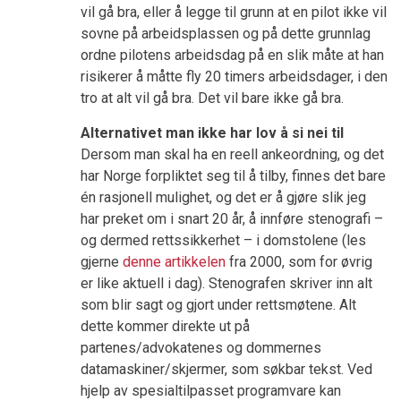
vil gå bra, eller å legge til grunn at en pilot ikke vil
sovne på arbeidsplassen og på dette grunnlag
ordne pilotens arbeidsdag på en slik måte at han
risikerer å måtte fly 20 timers arbeidsdager, i den
tro at alt vil gå bra. Det vil bare ikke gå bra.
Alternativet man ikke har lov å si nei til
Dersom man skal ha en reell ankeordning, og det
har Norge forpliktet seg til å tilby, finnes det bare
én rasjonell mulighet, og det er å gjøre slik jeg
har preket om i snart 20 år, å innføre stenografi –
og dermed rettssikkerhet – i domstolene (les
gjerne
denne artikkelen
fra 2000, som for øvrig
er like aktuell i dag). Stenografen skriver inn alt
som blir sagt og gjort under rettsmøtene. Alt
dette kommer direkte ut på
partenes/advokatenes og dommernes
datamaskiner/skjermer, som søkbar tekst. Ved
hjelp av spesialtilpasset programvare kan