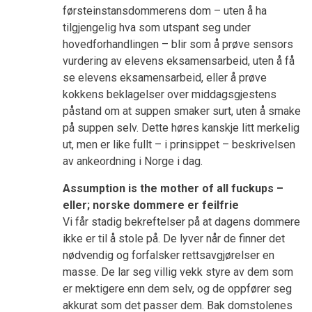
førsteinstansdommerens dom – uten å ha
tilgjengelig hva som utspant seg under
hovedforhandlingen – blir som å prøve sensors
vurdering av elevens eksamensarbeid, uten å få
se elevens eksamensarbeid, eller å prøve
kokkens beklagelser over middagsgjestens
påstand om at suppen smaker surt, uten å smake
på suppen selv. Dette høres kanskje litt merkelig
ut, men er like fullt – i prinsippet – beskrivelsen
av ankeordning i Norge i dag.
Assumption is the mother of all fuckups –
eller; norske dommere er feilfrie
Vi får stadig bekreftelser på at dagens dommere
ikke er til å stole på. De lyver når de finner det
nødvendig og forfalsker rettsavgjørelser en
masse. De lar seg villig vekk styre av dem som
er mektigere enn dem selv, og de oppfører seg
akkurat som det passer dem. Bak domstolenes