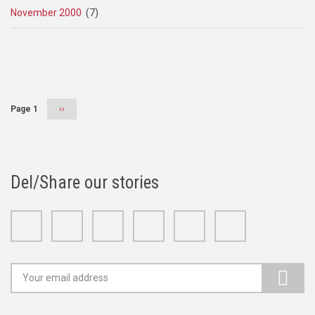
November 2000
(7)
Pagination
Page 1
Next
››
page
Del/Share our stories
Facebook
Twitter
Google+
Linkedin
Youtube
Instagram