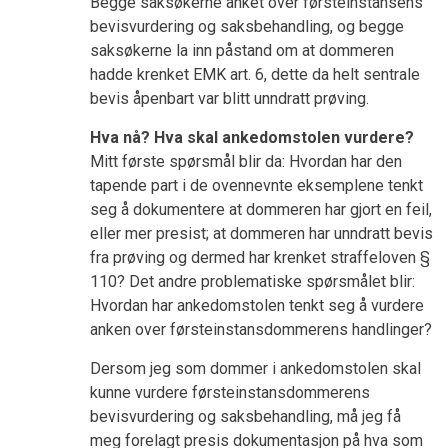
Begge saksøkerne anket over førsteinstansens
bevisvurdering og saksbehandling, og begge
saksøkerne la inn påstand om at dommeren
hadde krenket EMK art. 6, dette da helt sentrale
bevis åpenbart var blitt unndratt prøving.
Hva nå? Hva skal ankedomstolen vurdere?
Mitt første spørsmål blir da: Hvordan har den
tapende part i de ovennevnte eksemplene tenkt
seg å dokumentere at dommeren har gjort en feil,
eller mer presist; at dommeren har unndratt bevis
fra prøving og dermed har krenket straffeloven §
110? Det andre problematiske spørsmålet blir:
Hvordan har ankedomstolen tenkt seg å vurdere
anken over førsteinstansdommerens handlinger?
Dersom jeg som dommer i ankedomstolen skal
kunne vurdere førsteinstansdommerens
bevisvurdering og saksbehandling, må jeg få
meg forelagt presis dokumentasjon på hva som