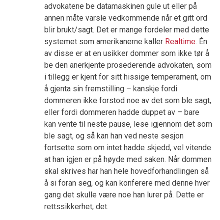
advokatene be datamaskinen gule ut eller på
annen måte varsle vedkommende når et gitt ord
blir brukt/sagt. Det er mange fordeler med dette
systemet som amerikanerne kaller
Realtime
. Én
av disse er at en usikker dommer som ikke tør å
be den anerkjente prosederende advokaten, som
i tillegg er kjent for sitt hissige temperament, om
å gjenta sin fremstilling – kanskje fordi
dommeren ikke forstod noe av det som ble sagt,
eller fordi dommeren hadde duppet av – bare
kan vente til neste pause, lese igjennom det som
ble sagt, og så kan han ved neste sesjon
fortsette som om intet hadde skjedd, vel vitende
at han igjen er på høyde med saken. Når dommen
skal skrives har han hele hovedforhandlingen så
å si foran seg, og kan konferere med denne hver
gang det skulle være noe han lurer på. Dette er
rettssikkerhet, det.