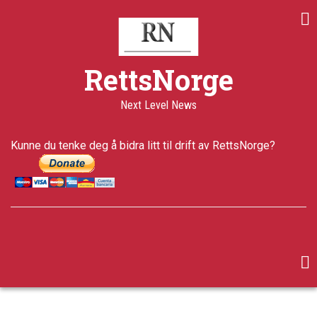
Skip
Share
Share
Share
to
on
on
through
main
Print
Facebook
Twitter
email
content
a+
RettsNorge
a-
Published
Next Level News
12 years
ago
Last
Kunne du tenke deg å bidra litt til drift av RettsNorge?
updated
5 years ago
facebook
twitter
google-
plus