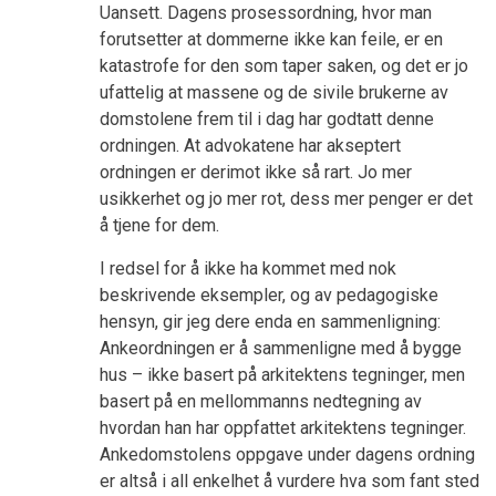
Uansett. Dagens prosessordning, hvor man
forutsetter at dommerne ikke kan feile, er en
katastrofe for den som taper saken, og det er jo
ufattelig at massene og de sivile brukerne av
domstolene frem til i dag har godtatt denne
ordningen. At advokatene har akseptert
ordningen er derimot ikke så rart. Jo mer
usikkerhet og jo mer rot, dess mer penger er det
å tjene for dem.
I redsel for å ikke ha kommet med nok
beskrivende eksempler, og av pedagogiske
hensyn, gir jeg dere enda en sammenligning:
Ankeordningen er å sammenligne med å bygge
hus – ikke basert på arkitektens tegninger, men
basert på en mellommanns nedtegning av
hvordan han har oppfattet arkitektens tegninger.
Ankedomstolens oppgave under dagens ordning
er altså i all enkelhet å vurdere hva som fant sted