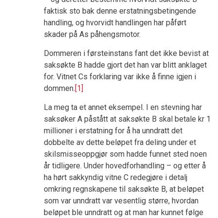
faktisk sto bak denne erstatningsbetingende
handling, og hvorvidt handlingen har påført
skader på As påhengsmotor.
Dommeren i førsteinstans fant det ikke bevist at
saksøkte B hadde gjort det han var blitt anklaget
for. Vitnet Cs forklaring var ikke å finne igjen i
dommen.
[1]
La meg ta et annet eksempel. I en stevning har
saksøker A påstått at saksøkte B skal betale kr 1
millioner i erstatning for å ha unndratt det
dobbelte av dette beløpet fra deling under et
skilsmisseoppgjør som hadde funnet sted noen
år tidligere. Under hovedforhandling – og etter å
ha hørt sakkyndig vitne C redegjøre i detalj
omkring regnskapene til saksøkte B, at beløpet
som var unndratt var vesentlig større, hvordan
beløpet ble unndratt og at man har kunnet følge