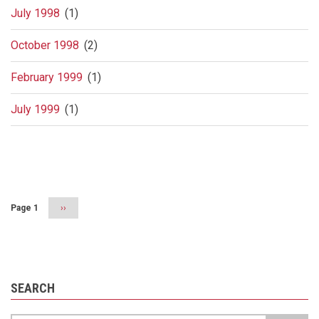
July 1998
(1)
October 1998
(2)
February 1999
(1)
July 1999
(1)
Pagination
Page 1
Next
››
page
SEARCH