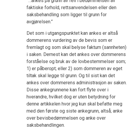
”…ankes på grunn av feil i bedømmelsen av
faktiske forhold, rettsanvendelsen eller den
saksbehandling som ligger til grunn for
avgjørelsen.”
Det som i utgangspunktet kan ankes er altså
dommerens vurdering av de bevis som er
fremlagt og som skal belyse faktum (sannheten)
i saken. Dernest kan det ankes over dommerens
forståelse og bruk av de lovbestemmelser som;
1) er påberopt; eller 2) som dommeren av eget
tiltak skal legge til grunn. Og til sist kan det
ankes over dommerens administrasjon av saken.
Disse ankegrunnene kan fort flyte over i
hverandre, hvilket dog er uten betydning for
denne artikkelen hvor jeg kun skal befatte meg
med den første og siste ankegrunn, altså; anke
over bevisbedømmelsen og anke over
saksbehandlingen.